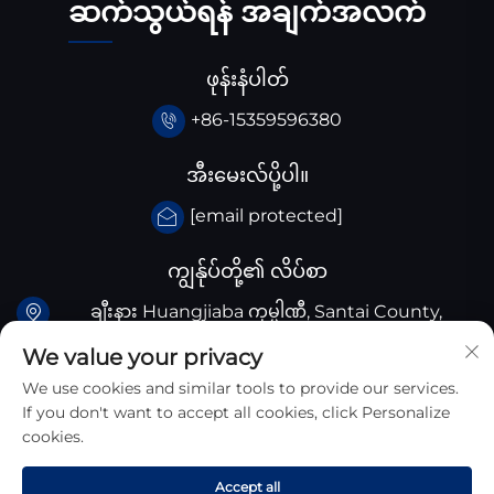
ဆက်သွယ်ရန် အချက်အလက်
ဖုန်းနံပါတ်
+86-15359596380
အီးမေးလ်ပို့ပါ။
[email protected]
ကျွန်ုပ်တို့၏ လိပ်စာ
ချီးနား Huangjiaba ကုမ္ပါဏီ, Santai County,
Sichuan province, ချီးနား
We value your privacy
We use cookies and similar tools to provide our services.
If you don't want to accept all cookies, click Personalize
cookies.
မူပိုင်ခွင့် © 2026 ဆီချွာန်း ကျုန်းယန် အသစ်ပစ္စည်းနည်းပညာ
Accept all