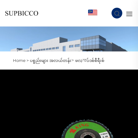
MY
>
Home >
ပစ္စည်းများ အလယ်တန်း
ဖလ্যပ်ဒစ်စီရီးစ်