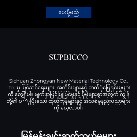
ပေးပို့မည်
Sichuan Zhongyan New Material Technology Co.,
Ltd. မှ ပြင်ဆင်ရေးများ၊ အကိုင်းများနှင့် ဓာတ်ပုံဖြေရှင်းမှုများ
ကို တွေ့ရှိပါ။ မျက်နှာပြင်ပြုပြင်မှုနှင့် ပိုမိုများစွာအတွက် ကျွန်
တို့၏ ပণုပြီးသော ထုတ်ကုန်များနှင့် အသစ်မှုနည်းပညာများ
ကို လေ့လာပါ။
မြန်မှုန်းချင်းဆက်သွယ်မှုများ