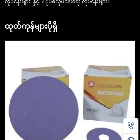
လုပ်ငန်းများ၊ နှင့် ឧုပ်စ်လုပ်ငန်းရေး လုပ်ငန်းများ။
ထုတ်ကုန်များပိုရှိ