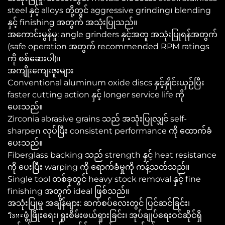
steel နှင့် alloys တို့တွင် aggressive grinding၊ blending
နှင့် finishing အတွက် အသုံးပြုသည်။
အကောင်းမွန်မှု: angle grinders နှင့်အတူ အသုံးပြုရန်အတွက်
(safe operation အတွက် recommended RPM ratings
ကို စစ်ဆေးပါ)။
အကျိုးကျေးဇူးများ
Conventional aluminum oxide discs နှင့်နှိုင်းယှဉ်ပြီး
faster cutting action နှင့် longer service life ကို
ပေးသည်။
Zirconia abrasive grains သည် အသုံးပြုလျှင် self-
sharpen လုပ်ပြီး consistent performance ကို ထောက်ခံ
ပေးသည်။
Fiberglass backing သည် strength နှင့် heat resistance
ကို ပေးပြီး warping ကို ရောက်ခံမှုကို ကန့်သတ်သည်။
Single tool တစ်ခုတွင် heavy stock removal နှင့် fine
finishing အတွက် ideal ဖြစ်သည်။
အသုံးပြုမှု အချိန်များ: ဆက်စပ်လေးတွင် ပြင်ဆင်ခြင်း၊
โลหะဖွံ့ဖြိုးရေး၊ ရူးစိမ်းဖယ်ရှားခြင်း၊ အုပ်ချုပ်ရေးဝင်ဆိုင်ရှိ