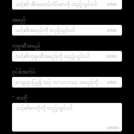
0/100
အမည်
0/100
ကုမ္ပဏီအမည်
0/200
ဝှပ်စ်အက်ပ်
0/100
စာတို
0/1000