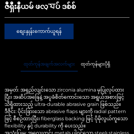
ဇီရှီးနီယမ် ဖလ্যပ် ဒစ်စ်
စျေးနှုန်းကောက်ယူရန်
ထုတ်ကုန်အချက်အလက်များ
ထုတ်ကုန်များပိုရှိ
အမှတ်: အရှည်လျင်းသော zirconia alumina မှပြုလုပ်ထား
ပြီး၊ အဆိပ်အခြေနဲ့ အပူခံစိတ်ကောင်းသော အရွယ်အစားဖြင့်
သိရှိထားသည့် ultra-durable abrasive grain ဖြစ်သည်။
ဒီဇိုင်း: ပိုင်းခြားသော abrasive flaps များကို radial pattern
ဖြင့် စီစဉ်ထားပြီး၊ fiberglass backing ဖြင့် ပိုမိုလွယ်ကူသော
flexibility နှင့် durability ကို ပေးသည်။
အသုံးပြုမှု: အလေးတွင်း metals ပါဝင်သော steel၊ stainless