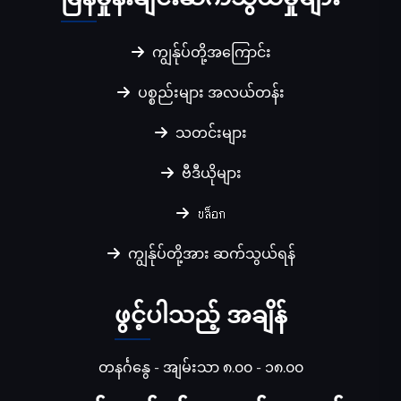
ကျွန်ုပ်တို့အကြောင်း
ပစ္စည်းများ အလယ်တန်း
သတင်းများ
ဗီဒီယိုများ
บล็อก
ကျွန်ုပ်တို့အား ဆက်သွယ်ရန်
ဖွင့်ပါသည့် အချိန်
တနင်္ဂနွေ - အျမ်းသာ ၈.၀၀ - ၁၈.၀၀