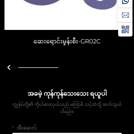
ဆေးရောင်းမှုန်းစီး-GR02C
အခမဲ့ ကုန်ကုန်သေးသေး ရယူပါ
ကျွန်ုပ်တို့၏ ကိုယ်စားလှယ်သည် မကြာမီ သင့်ထံသို့ ဆက်သွယ်
ပါမည်။
အီးမေးလ်