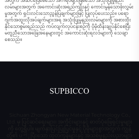
အတွက် အဆင်ပြေစေသော အင်္ဂါရပ်များဖြစ်သော အသုံးပြုမှုနည်း
လမ်းများအတွက် အကောင်းဆုံးအရည်ကျိုးနှင့် ကောင်းမွန်သောဖုံးလွှမ်း
မှုအတွက် ရှင်းလင်းသောညွှန်ပြချက်များဖြင့် ပြုလုပ်ပေးသည်။ ပရော
ဂျက်အထူးလိုအပ်ချက်များအရ အသုံးပြုမှုနည်းလမ်းများကို အစားထိုး
နိုင်သောစွမ်းရည်သည် ကပ်လျက်လုပ်ငန်းစဉ်ကို ပိုမိုထိန်းချုပ်နိုင်စေပြီး
မတူညီသောအခြေအနေများတွင် အကောင်းဆုံးရလဒ်များကို သေချာ
စေသည်။
Sichuan Zhongyan New Material Technology Co.,
Ltd. မှ ပြင်ဆင်ရေးများ၊ အကိုင်းများနှင့် ဓာတ်ပုံဖြေရှင်းမှုများ
ကို တွေ့ရှိပါ။ မျက်နှာပြင်ပြုပြင်မှုနှင့် ပိုမိုများစွာအတွက် ကျွန်
တို့၏ ပণုပြီးသော ထုတ်ကုန်များနှင့် အသစ်မှုနည်းပညာများ