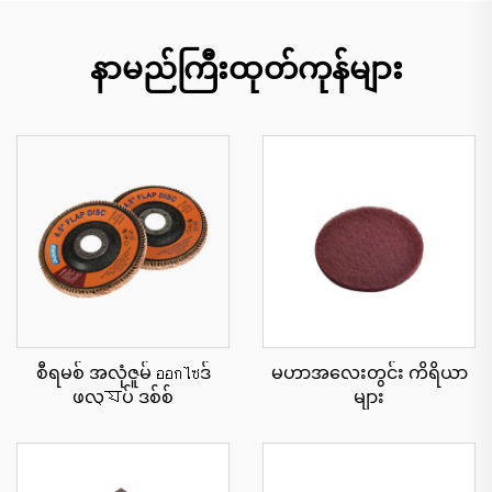
နာမည်ကြီးထုတ်ကုန်များ
စီရမစ် အလုံဇူမ် ออกไซဒ်
မဟာအလေးတွင်း ကိရိယာ
ဖလ্যပ် ဒစ်စ်
များ