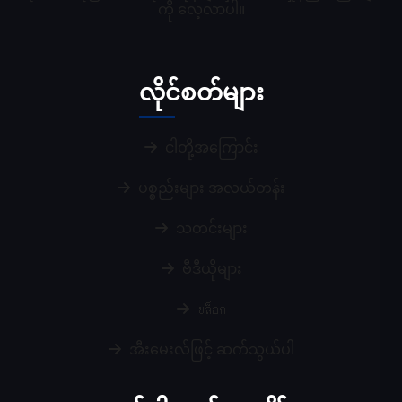
ကို လေ့လာပါ။
လိုင်စတ်များ
ငါတို့အကြောင်း
ပစ္စည်းများ အလယ်တန်း
သတင်းများ
ဗီဒီယိုများ
บล็อก
အီးမေးလ်ဖြင့် ဆက်သွယ်ပါ