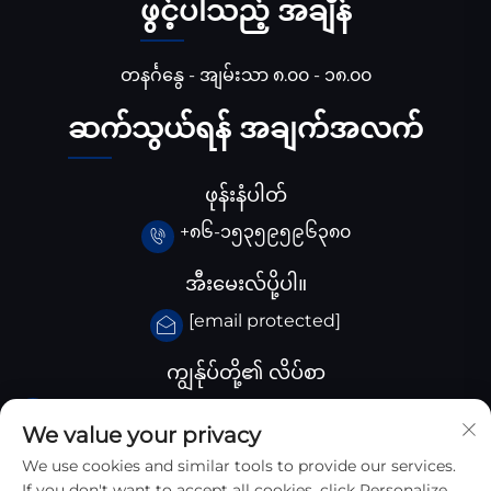
ဖွင့်ပါသည့် အချိန်
တနင်္ဂနွေ - အျမ်းသာ ၈.၀၀ - ၁၈.၀၀
ဆက်သွယ်ရန် အချက်အလက်
ဖုန်းနံပါတ်
+၈၆-၁၅၃၅၉၅၉၆၃၈၀
အီးမေးလ်ပို့ပါ။
[email protected]
ကျွန်ုပ်တို့၏ လိပ်စာ
ချီးနား Huangjiaba ကုမ္ပါဏီ, Santai County,
We value your privacy
Sichuan province, ချီးနား
We use cookies and similar tools to provide our services.
If you don't want to accept all cookies, click Personalize