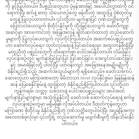
ကို ခွင့်ပြုပါတယ်။ ဒီပစ္စည်းတွေဟာ ပုံမှန်အားဖြင့် အပေါ်ယံလွှာထဲကို ဝင်
ရောက်ပြီး စက်နဲ့ ဓာတု သံယောဇဉ်တွေ ဖန်တီးတဲ့ အထူးပြု ပုံစံထုတ်မှု
တွေနဲ့ ပြုလုပ်ထားတာပါ။ ၎င်းတို့ဟာ မျက်နှာပြင် ဂုဏ်သတ္တိတွေကို
ပြောင်းလဲပေးလျက် စိုထိုင်းနိုင်မှုကို တိုးမြှင့်ပေးလျက် မော်လီကျူး
အဆင့်မှာ အားကောင်းတဲ့ အပြန်အလှန် ချိတ်ဆက်ထားတဲ့ တည်ဆောက်
မှုများကို ပြုလုပ်ပေးလျက် လုပ်ကိုင်ကြပါတယ်။ အဆက်စပ်ပစ္စည်းတွေ
ဟာ ဆောက်လုပ်ရေး၊ ထုတ်လုပ်ရေးနဲ့ ပြင်ဆင်ရေးမှာ အထူးတန်ဖိုးရှိပြီး
မတူညီတဲ့ ပစ္စည်းတွေကို ထိရောက်စွာ ပေါင်းစပ်နိုင်တာပါ။ လိမ်းခြင်း
လုပ်ငန်းစဉ်တွင် မျက်နှာပြင်ပြင်ပြင် ပြင်ဆင်ခြင်း၊ အေဂျင်တပ်ဆင်ခြင်း
နှင့် အမာခံခြင်းတို့ ပါဝင်ပြီး ပတ်ဝန်းကျင် အခြေအနေအမျိုးမျိုးကို
ခံနိုင်ရည်ရှိသည့် အဆက်အသွယ်များကို ရရှိစေသည်။ ခေတ်သစ်ကပ်
ဆေးတွေဟာ မကြာခဏတော့ မိမိဘာသာ level လုပ်နိုင်စွမ်း၊ မြန်မြန်ဆန်
ဆန် ပြေစေနိုင်စွမ်းနဲ့ ထူးခြားတဲ့ ခံနိုင်ရည်ရှိကြပါတယ်။ ၎င်းတို့ဟာ
ကွန်ကရစ်၊ သတ္တု၊ သစ်သားနဲ့ ပေါင်းစပ်ပစ္စည်းများ အပါအဝင်
မျက်နှာပြင်များစွာမှာ အသုံးပြုနိုင်လို့ ခေတ်သစ် ဆောက်လုပ်ရေးနဲ့ စက်မှု
လုပ်ငန်းစဉ်တွေမှာ မရှိမဖြစ် လိုအပ်ပါတယ်။ ဒီထုတ်ကုန်တွေဟာ
မကြာခဏ စိုထိုင်းမှု ခံနိုင်ရည်ရှိတဲ့ ဂုဏ်သတ္တိတွေပါဝင်ပြီး အပူချိန်အကွာ
အဝေးတစ်ခုလုံးမှာ ၎င်းတို့ရဲ့ တည်ဆောက်မှု မပျက်စီးမှုကို ထိန်းသိမ်းနိုင်
ပါတယ်။