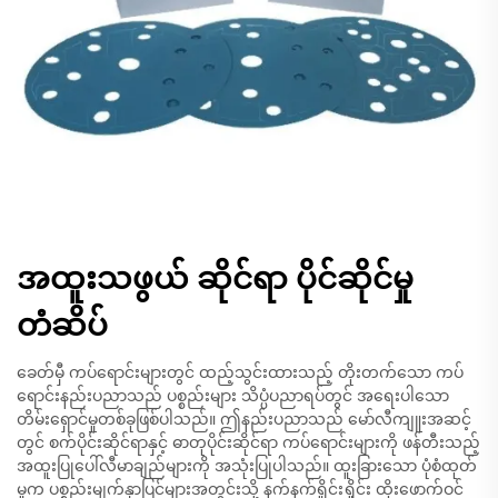
အထူးသဖွယ် ဆိုင်ရာ ပိုင်ဆိုင်မှု
တံဆိပ်
ခေတ်မှီ ကပ်ရောင်းများတွင် ထည့်သွင်းထားသည့် တိုးတက်သော ကပ်
ရောင်းနည်းပညာသည် ပစ္စည်းများ သိပ္ပံပညာရပ်တွင် အရေးပါသော
တိမ်းရှောင်မှုတစ်ခုဖြစ်ပါသည်။ ဤနည်းပညာသည် မော်လီကျူးအဆင့်
တွင် စက်ပိုင်းဆိုင်ရာနှင့် ဓာတုပိုင်းဆိုင်ရာ ကပ်ရောင်းများကို ဖန်တီးသည့်
အထူးပြုပေါ်လီမာချည်များကို အသုံးပြုပါသည်။ ထူးခြားသော ပုံစံထုတ်
မှုက ပစ္စည်းမျက်နှာပြင်များအတွင်းသို့ နက်နက်ရှိုင်းရှိုင်း ထိုးဖောက်ဝင်