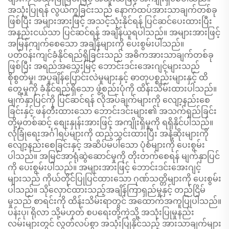
အသုံးပြုရန် လွယ်ကူခြင်းသည် နောက်ထပ်အားသာချက်တစ်ခု
ဖြစ်ပြီး အများအားဖြင့် အသင့်သုံးနိုင်ရန် ပြင်ဆင်ပေးထားပြီး
အနည်းငယ်သာ ပြင်ဆင်ရန် အချိန်ယူရပါသည်။ အများအားဖြင့်
အမြန်ကျက်စေသော အချိန်များကို ပေးစွမ်းပါသည်။
ပတ်ဝန်းကျင်ခံနိုင်ရည်ရှိခြင်းသည် အဓိကအားသာချက်တစ်ခု
ဖြစ်ပြီး အရည်အသွေးမြင့် ဘောင်းဒင်းအေးဂျင့်များသည်
စိုစွတ်မှု၊ အပူချိန်ပြောင်းလဲမှုများနှင့် ဓာတုပစ္စည်းများနှင့် ထိ
တွေ့မှုကို ခံနိုင်ရည်ရှိသော ဖွဲ့စည်းပုံကို ထိန်းသိမ်းထားပါသည်။
မျက်နှာပြင်ကို ပြင်ဆင်ရန် လိုအပ်ချက်များကို လျော့နည်းစေ
ခြင်းနှင့် ဖန်တီးထားသော ဘောင်းဒင်းများ၏ အသက်ရှည်ခြင်း
တို့မှတစ်ဆင့် စျေးနှုန်းအားဖြင့် အကျိုးရှိမှုကို ရရှိနိုင်ပါသည်။
လုံခြုံရေးအင်္ဂါရပ်များကို ထည့်သွင်းထားပြီး အနံ့ဆိုးများကို
လျော့နည်းစေခြင်းနှင့် အဆိပ်မပါသော ပုံစံများကို ပေးစွမ်း
ပါသည်။ အမြင်အာရုံဆွဲဆောင်မှုကို တိုးတက်စေရန် မျက်နှာပြင်
ကို ပေးစွမ်းပါသည်။ အများအားဖြင့် ဘောင်းဒင်းအေးဂျင့်
များသည် ကိုယ်တိုင်ပြုပြင်ထားသော ဂုဏ်သတ္တိများကို ပေးစွမ်း
ပါသည်။ သိုလှောင်ထားသည့်အချိန်ကြာရှည်မှုနှင့် တည်ငြိမ်
မှုသည် စာရင်းကို ထိန်းသိမ်းရာတွင် အထောက်အကူပြုပါသည်။
ပန်းပု၊ ရိုလာ သို့မဟုတ် စပရေးတို့ကဲ့သို့ အသုံးပြုမှုနည်း
လမ်းများတွင် လွတ်လပ်စွာ အသုံးပြုနိုင်သည့် အားသာချက်များ