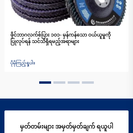
ဖိုင်ဘာဂလက်စ်ပြား ၁၀၁- မှန်ကန်သော ဝယ်ယူမှုကို
ပြုလုပ်ရန် သင်သိရှိရမည့်အရာများ
ပိုမိုကြည့်ရှုပါ။
မှတ်တမ်းများ အမှတ်မှတ်ချက် ရယူပါ