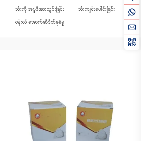
ဘီးကို အပူဖိအားသွင်းခြင်း
ဘီးကျင်းပေါင်းခြင်း
ဝန်းလ် အောက်ဆီဒိတ်ခုခံမှု