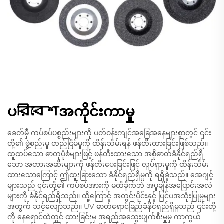
ပরিবেশအကိုင်းကာမှု
ခေတ်မှီ ကပ်စပ်ပစ္စည်းများကို ပတ်ဝန်းကျင်အခြေအနေများစွာတွင် ၎င်း
တို့၏ ဖွဲ့စည်းမှု တည်ငြိမ်မှုကို ထိန်းသိမ်းရန် ဖန်တီးထားခြင်းဖြစ်သည်။
ထူထပ်သော ဓာတုပုံစံများဖြင့် ဖန်တီးထားသော အစိုဓာတ်ခံနိုင်ရည်ရှိ
သော အတားအဆီးများကို ဖန်တီးပေးခြင်းဖြင့် လှုပ်ရှားမှုကို ထိန်းသိမ်း
ထားသောကြောင့် ဤထူးခြားသော ခံနိုင်ရည်ရှိမှုကို ရရှိခဲ့သည်။ အေဂျင့်
များသည် ၎င်းတို့၏ ကပ်စပ်အားကို မထိခိုက်ဘဲ အပူချိန်အပြောင်းအလဲ
များကို ခံနိုင်ရည်ရှိသည်။ ထို့ကြောင့် အတွင်းပိုင်းနှင့် ပြင်ပအသုံးပြုမှုများ
အတွက် သင့်လျော်သည်။ UV ဓာတ်ရောင်ခြည်ခံနိုင်ရည်ရှိမှုသည် ၎င်းတို့
ကို နေရောင်ထဲတွင် ထားခြင်းမှ အရည်အသွေးပျက်စီးမှုမှ ကာကွယ်