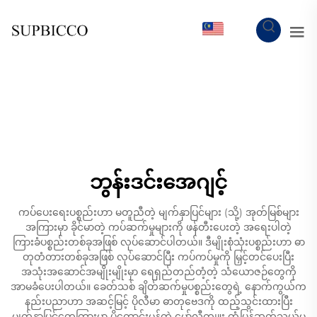
MY
ဘွန်းဒင်းအေဂျင့်
ကပ်ပေးရေးပစ္စည်းဟာ မတူညီတဲ့ မျက်နှာပြင်များ (သို့) အုတ်မြစ်များ
အကြားမှာ ခိုင်မာတဲ့ ကပ်ဆက်မှုများကို ဖန်တီးပေးတဲ့ အရေးပါတဲ့
ကြားခံပစ္စည်းတစ်ခုအဖြစ် လုပ်ဆောင်ပါတယ်။ ဒီမျိုးစုံသုံးပစ္စည်းဟာ ဓာ
တုတံတားတစ်ခုအဖြစ် လုပ်ဆောင်ပြီး ကပ်ကပ်မှုကို မြှင့်တင်ပေးပြီး
အသုံးအဆောင်အမျိုးမျိုးမှာ ရေရှည်တည်တံ့တဲ့ သံယောဇဉ်တွေကို
အာမခံပေးပါတယ်။ ခေတ်သစ် ချိတ်ဆက်မှုပစ္စည်းတွေရဲ့ နောက်ကွယ်က
နည်းပညာဟာ အဆင့်မြင့် ပိုလီမာ ဓာတုဗေဒကို ထည့်သွင်းထားပြီး
မျက်နှာပြင်တွေကြားမှာ ပိုကောင်းမွန်တဲ့ မော်လီကျူး တုံ့ပြန်ဆက်သွယ်မှု