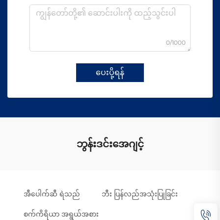
0/1000
ပေးပို့ရန်
ဘွန်းဒင်းအေဂျင့်
အီပေါက်ဆီ ရဲသည်
ဘီး ပြန်လည်အသုံးပြုခြင်း
စက်ကိရိယာ အရွယ်အစား