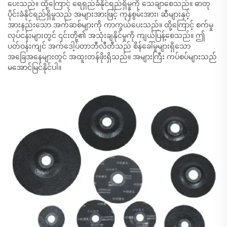
ပေးသည်။ ထို့ကြောင့် ရေရှည်ခံနိုင်ရည်ရှိမှုကို သေချာစေသည်။ ဓာတု
ပိုင်းခံနိုင်ရည်ရှိမှုသည် အများအားဖြင့် ကုန်စွမ်းအား၊ ဆီများနှင့်
အားနည်းသော အက်ဆစ်များကို ကာကွယ်ပေးသည်။ ထို့ကြောင့် စက်မှု
လုပ်ငန်းများတွင် ၎င်းတို့၏ အသုံးချနိုင်မှုကို ကျယ်ပြန့်စေသည်။ ဤ
ပတ်ဝန်းကျင် အက်ဒေါ့ပ်တာဘီလီတီသည် စိန်ခေါ်မှုများရှိသော
အခြေအနေများတွင် အထူးတန်ဖိုးရှိသည်။ အများကြီး ကပ်စပ်များသည်
မအောင်မြင်နိုင်ပါ။