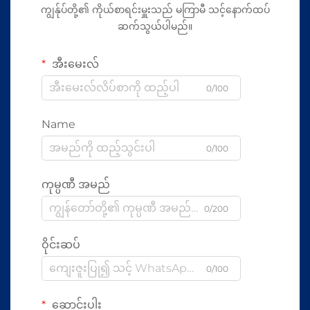
ကျွန်ုပ်တို့၏ ကိုယ်စာရင်းမှူးသည် မကြာမီ သင့်နောက်ထပ်
ဆက်သွယ်ပါမည်။
အီးမေးလ်
0/100
Name
0/100
ကုမ္ပဏီ အမည်
0/200
ဝိုင်းဆပ်
0/100
ဆောင်းပါး