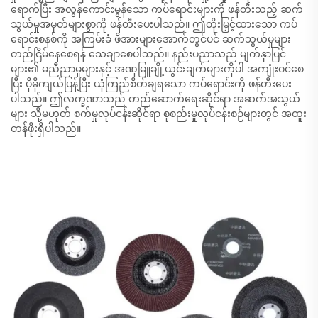
ရောက်ပြီး အလွန်ကောင်းမွန်သော ကပ်ရောင်းများကို ဖန်တီးသည့် ဆက်
သွယ်မှုအမှတ်များစွာကို ဖန်တီးပေးပါသည်။ ဤတိုးမြှင့်ထားသော ကပ်
ရောင်းစနစ်ကို အကြမ်းခံ ဖိအားများအောက်တွင်ပင် ဆက်သွယ်မှုများ
တည်ငြိမ်နေစေရန် သေချာစေပါသည်။ နည်းပညာသည် မျက်နှာပြင်
များ၏ မညီညာမှုများနှင့် အဏုမြူချို့ယွင်းချက်များကိုပါ အကျုံးဝင်စေ
ပြီး ပိုမိုကျယ်ပြန့်ပြီး ယုံကြည်စိတ်ချရသော ကပ်ရောင်းကို ဖန်တီးပေး
ပါသည်။ ဤလက္ခဏာသည် တည်ဆောက်ရေးဆိုင်ရာ အဆက်အသွယ်
များ သို့မဟုတ် စက်မှုလုပ်ငန်းဆိုင်ရာ စုစည်းမှုလုပ်ငန်းစဉ်များတွင် အထူး
တန်ဖိုးရှိပါသည်။