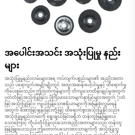
အပေါင်းအသင်း အသုံးပြုမှု နည်း
များ
အသုံးပြုမှုနည်းလမ်းများအရ ကပ်လျက်ပစ္စည်းများ၏ အညှိုးအတာ
သည် ပရောဂျက်အမျိုးမျိုးတွင် အထူးအဆန်းပေါ့ပါးမှုနှင့် ထိရောက်မှု
ကိုပေးစွမ်းသည်။ ဤထုတ်ကုန်များကို တိကျသောထိန်းချုပ်မှုအတွက်
ပုတ်တံဖြင့်အသုံးပြုခြင်း၊ ပိုကြီးမားသောမျက်နှာပြင်များအတွက် ုံးတံ
ဖြင့်အသုံးပြုခြင်း၊ ကျယ်ပြန့်သောဧရိယာများကိုအမြန်ဖုံးလွှမ်းရန်
အတွက် ဖိအားဖြင့်ဖျန်းခြင်းတို့ဖြင့် ထိရောက်စွာအသုံးပြုနိုင်သည်။
အသုံးပြုမှုနည်းလမ်းကို ရွေးချယ်ခြင်းမရှိဘဲ တန်းတူဖြန့်ဖြူးပေး
သောကြောင့် ကိုယ်တိုင်ပြုလုပ်သောအညှိုးအတာများသည် တန်းတူ
ဖြန့်ဖြူးပေးသည်။ ဤတောက်ပသောအားသာချက်ကို အသုံးပြုသူ