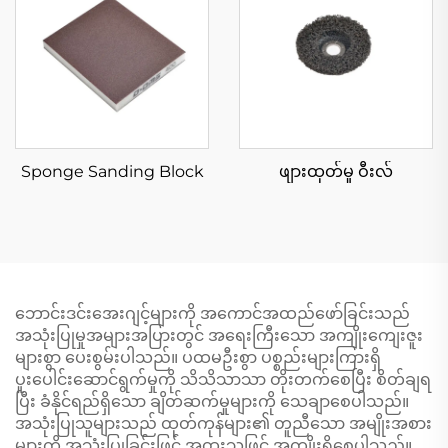
Sponge Sanding Block
ဖျားထုတ်မှု ဝီးလ်
ဘောင်းဒင်းအေးဂျင့်များကို အကောင်အထည်ဖော်ခြင်းသည်
အသုံးပြုမှုအများအပြားတွင် အရေးကြီးသော အကျိုးကျေးဇူး
များစွာ ပေးစွမ်းပါသည်။ ပထမဦးစွာ ပစ္စည်းများကြားရှိ
ပူးပေါင်းဆောင်ရွက်မှုကို သိသိသာသာ တိုးတက်စေပြီး စိတ်ချရ
ပြီး ခံနိုင်ရည်ရှိသော ချိတ်ဆက်မှုများကို သေချာစေပါသည်။
အသုံးပြုသူများသည် ထုတ်ကုန်များ၏ တူညီသော အမျိုးအစား
များကို အသုံးပြုခြင်းဖြင့် အထူးသဖြင့် အကျိုးရှိစေပါသည်။