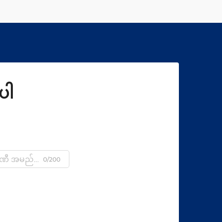
ပါ
0/200