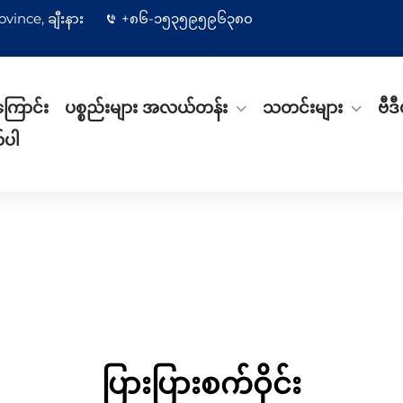
vince, ချီးနား
+၈၆-၁၅၃၅၉၅၉၆၃၈၀
ကြောင်း
ပစ္စည်းများ အလယ်တန်း
သတင်းများ
ဗီဒီ
်ပါ
ပြားပြားစက်ဝိုင်း