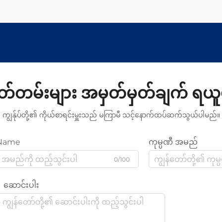
ှတ်တမ်းများ အမှတ်မှတ်ချက် ရယူ
ကျွန်ုပ်တို့၏ ကိုယ်စာရင်းမှူးသည် မကြာမီ သင့်နောက်ထပ်ဆက်သွယ်ပါမည်။
Name
ကုမ္ပဏီ အမည်
0/100
ဆောင်းပါး