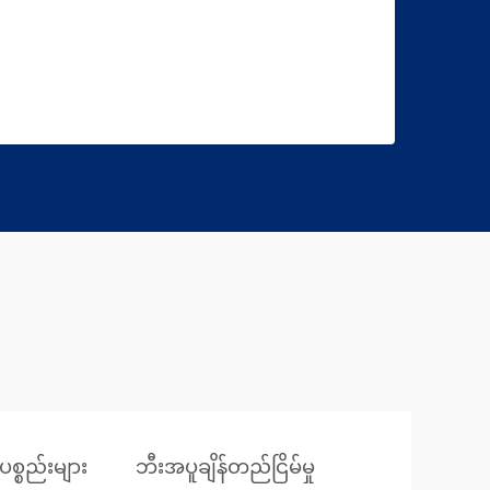
ပစ္စည်းများ
ဘီးအပူချိန်တည်ငြိမ်မှု