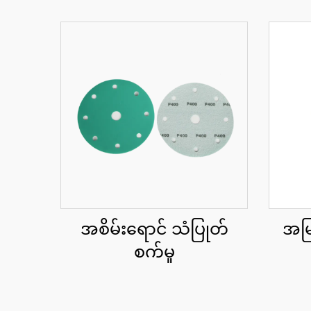
အစိမ်းရောင် သံပြုတ်
အမြန
စက်မှု