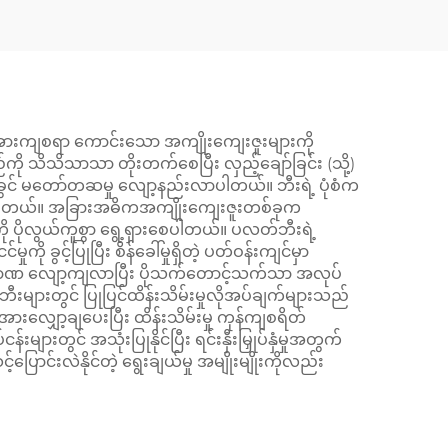
အားကျစရာ ကောင်းသော အကျိုးကျေးဇူးများကို
ည်ကို သိသိသာသာ တိုးတက်စေပြီး လှည့်ချော်ခြင်း (သို့)
အလုပ်ခွင် မတော်တဆမှု လျော့နည်းလာပါတယ်။ ဘီးရဲ့ ပုံစံက
တိုးစေပါတယ်။ အခြားအဓိကအကျိုးကျေးဇူးတစ်ခုက
ေကို ပိုလွယ်ကူစွာ ရွေ့ရှားစေပါတယ်။ ပလတ်ဘီးရဲ့
ု ခွင့်ပြုပြီး စိန်ခေါ်မှုရှိတဲ့ ပတ်ဝန်းကျင်မှာ
သံပမာဏ လျော့ကျလာပြီး ပိုသက်တောင့်သက်သာ အလုပ်
ဘီးများတွင် ပြုပြင်ထိန်းသိမ်းမှုလိုအပ်ချက်များသည်
 ဖိအားလျှော့ချပေးပြီး ထိန်းသိမ်းမှု ကုန်ကျစရိတ်
ားတွင် အသုံးပြုနိုင်ပြီး ရင်းနှီးမြှုပ်နှံမှုအတွက်
ောင်းလဲနိုင်တဲ့ ရွေးချယ်မှု အမျိုးမျိုးကိုလည်း