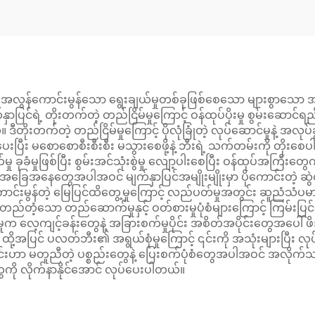
အလွန်ကောင်းမွန်သော ရွေးချယ်မှုတစ်ခုဖြစ်စေသော များစွာသော 
ပြင်ရဲ့ တိုးတက်တဲ့ တည်ငြိမ်မှုကြောင့် ဝန်ထုပ်ပိုးမှု စွမ်းဆောင်ရ
။ ဒီတိုးတက်တဲ့ တည်ငြိမ်မှုကြောင့် ပိုလုံခြုံတဲ့ လုပ်ဆောင်မှုနဲ့ 
်ကူပေးပြီး မစောစောစီးစီးစီး မသွားစေဖို့နဲ့ ဘီးရဲ့ သက်တမ်းကို 
ခုခံမှုဖြစ်ပြီး စွမ်းအင်သုံးစွဲမှု လျော့ပါးစေပြီး ဝန်ထုပ်အကြီးတွ
ခြေအနေတွေအပါအဝင် မျက်နှာပြင်အမျိုးမျိုးမှာ ပိုကောင်းတဲ့ ဆွဲငင်မှုကိ
ောင်းမွန်တဲ့ မြေပြင်ထိတွေ့မှုကြောင့် လည်ပတ်မှုအတွင်း ဆူညံ
တည်တံ့သော တည်ဆောက်မှုနှင့် ဝတ်စားမှုပုံစံများကြောင့် ကြမ်းပြင်
်ငြိမ်မှုက လေ့ကျင့်ခန်းတွေနဲ့ အခြားစက်မှုပိုင်း အစိတ်အပိုင်းတွေအပေါ်
ြင် ပလတ်ဘီး၏ အရွယ်စုံမှုကြောင့် ၎င်းကို အသုံးများပြီး လုပ်ငန်းမျ
င်းဟာ မတူညီတဲ့ ပစ္စည်းတွေနဲ့ ပြေးစက်ပုံစံတွေအပါအဝင် အလိုက်သင့်ပြ
ကို လိုက်နာနိုင်အောင် လုပ်ပေးပါတယ်။