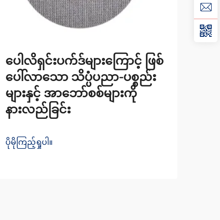
သင့
ပေါလိရှင်းပက်ဒ်များကြောင့် ဖြစ်
ထိန်
ပေါ်လာသော သိပ္ပံပညာ-ပစ္စည်း
အကြ
များနှင့် အာဘော်စစ်များကို
အခ
နားလည်ခြင်း
ပိုမို
ပိုမိုကြည့်ရှုပါ။