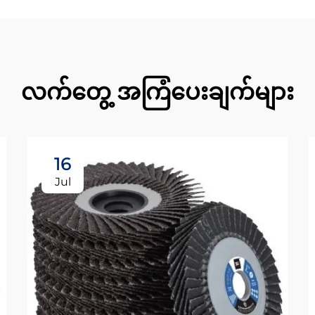
လက်တွေ့ အကြံပေးချက်များ
16
Jul