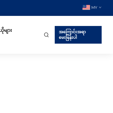
MY
ယိုများ
အကြောင်းအရာ
မေးမြန်းပါ