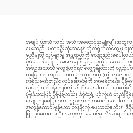
အချပ်ပြားဘီးသည် အသုံးအဆောင်အမျိုးမျိုးအတွက် 
ပေးသည်။ ပထမဦးဆုံးအနေနဲ့ တိုက်ရိုက်ထိတွေ့မှု မျက်နှာ
မညီမျှတဲ့ လှုပ်ရှားမှု အန္တရာယ်ကို လျော့နည်းစေပါတယ်
ပိုမိုကောင်းမွန်တဲ့ အလေးချိန်ဖြန့်ဝေမှုကိုပါ ထောက
အစဉ်အလာဘီးတွေနဲ့ယှဉ်ရင် လျှော့ချထားတဲ့ လှည့်ပတ်မှု 
ထူးခြားတဲ့ တည်ဆောက်မှုက စိုစွတ်တဲ့ (သို့) လူးလူးတဲ့ အ
တစ်သမတ်တည်း လုပ်ဆောင်မှုကို အာမခံတယ်။ ပိုမိုက
လုပ်တဲ့ ပတ်ဝန်းကျင်ကို ဖန်တီးပေးပါတယ်။ ၎င်းတို့၏ 
ပုံမှန်အားဖြင့် ပိုမိုနိမ့်သည်။ ဒီဇိုင်းရဲ့ ပင်ကိုယ် တည
လျော့ကျစေပြီး စက်ပစ္စည်း သက်တမ်းတိုးစေပါတယ်။ ထို့အပ
အလွန်ကောင်းမွန်သော တန်ဖိုးကို ပေးသည်။ ဘီးရဲ့ ဒီဇို
ပြုလုပ်ပေးထားပြီး အထူးလုပ်ဆောင်မှု လိုအပ်ချက်တွေ