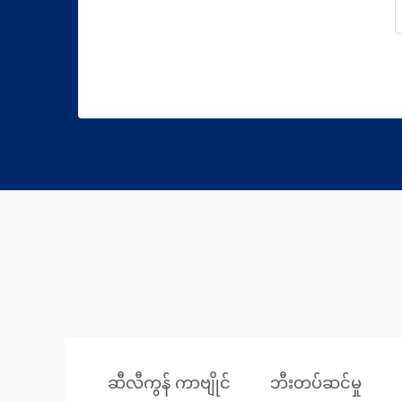
ဆီလီကွန် ကာဗျိုင်
ဘီးတပ်ဆင်မှု