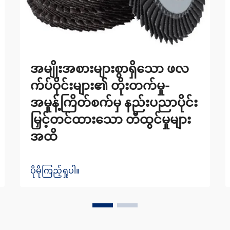
အမျိုးအစားများစွာရှိသော ဖလ
က်ပ်ဝိုင်းများ၏ တိုးတက်မှု-
အမှုန့်ကြိတ်စက်မှ နည်းပညာပိုင်း
မြှင့်တင်ထားသော တီထွင်မှုများ
အထိ
ပိုမိုကြည့်ရှုပါ။