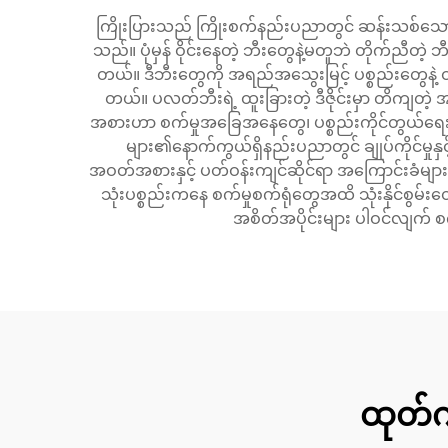
ကြိုးပြားသည် ကြိုးစက်နည်းပညာတွင် ဆန်းသစ်သော တိ
သည်။ ပုံမှန် ဝိုင်းနေတဲ့ ဘီးတွေနဲ့မတူဘဲ တိုက်ညီတဲ့ ဘီ
တယ်။ ဒီဘီးတွေကို အရည်အသွေးမြင့် ပစ္စည်းတွေနဲ့ ထ
တယ်။ ပလတ်ဘီးရဲ့ ထူးခြားတဲ့ ဒီဇိုင်းမှာ တိကျတဲ့ အလ
အစားဟာ စက်မှုအခြေအနေတွေ၊ ပစ္စည်းကိုင်တွယ်ရေးကိ
များ၏နောက်ကွယ်ရှိနည်းပညာတွင် ချုပ်ကိုင်မှုနှင့
အဝတ်အစားနှင့် ပတ်ဝန်းကျင်ဆိုင်ရာ အကြောင်းခံများအာ
သုံးပစ္စည်းကနေ စက်မှုစက်ရုံတွေအထိ သုံးနိုင်စွမ်
အစိတ်အပိုင်းများ ပါဝင်လျက် စက
ထုတ်က