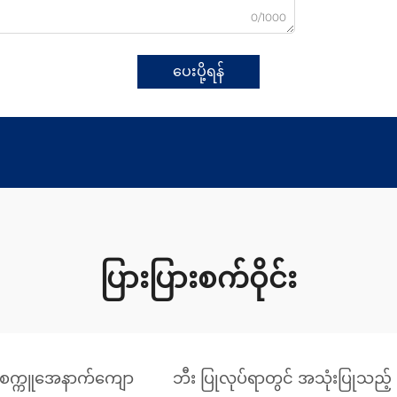
0/1000
ပေးပို့ရန်
ပြားပြားစက်ဝိုင်း
စက္ကူအေနာက်ကျော
ဘီး ပြုလုပ်ရာတွင် အသုံးပြုသည့် 