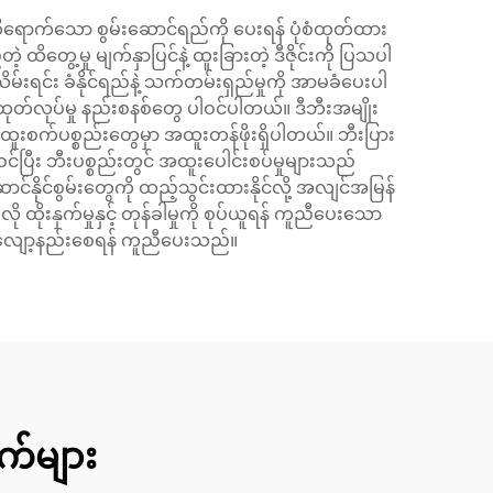
ထိရောက်သော စွမ်းဆောင်ရည်ကို ပေးရန် ပုံစံထုတ်ထား
 ထိတွေ့မှု မျက်နှာပြင်နဲ့ ထူးခြားတဲ့ ဒီဇိုင်းကို ပြသပါ
းရင်း ခံနိုင်ရည်နဲ့ သက်တမ်းရှည်မှုကို အာမခံပေးပါ
့် ထုတ်လုပ်မှု နည်းစနစ်တွေ ပါဝင်ပါတယ်။ ဒီဘီးအမျိုး
ူးစက်ပစ္စည်းတွေမှာ အထူးတန်ဖိုးရှိပါတယ်။ ဘီးပြား
ါဝင်ပြီး ဘီးပစ္စည်းတွင် အထူးပေါင်းစပ်မှုများသည်
်နိုင်စွမ်းတွေကို ထည့်သွင်းထားနိုင်လို့ အလျင်အမြန်
ုးနှက်မှုနှင့် တုန်ခါမှုကို စုပ်ယူရန် ကူညီပေးသော
မှု လျော့နည်းစေရန် ကူညီပေးသည်။
က်များ