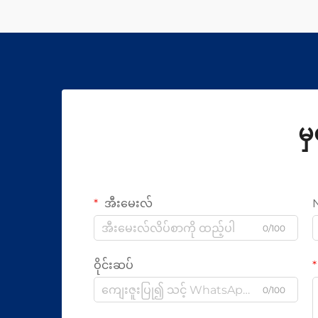
မ
အီးမေးလ်
0/100
ဝိုင်းဆပ်
0/100