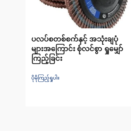
ပလပ်စတစ်စက်နှင့် အသုံးချပုံ
များအကြောင်း စုံလင်စွာ ရှုမျှော်
ကြည့်ခြင်း
ပိုမိုကြည့်ရှုပါ။