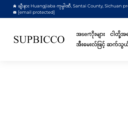
ချီးနား Huangjiaba ကုမ္ပါဏီ, Santai County, Sichuan pro
[email protected]
အsertိုးများ
ငါတို့အ
အီးမေးလ်ဖြင့် ဆက်သွယ