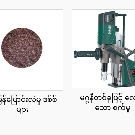
မဂ္ဂနီတစ်ခုဖြင့် လှ
်ပြောင်းလဲမှု ဒစ်စ်
သော စက်မှု
များ