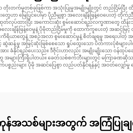
ုးတက်မှုတစ်ခုဖြစ်ကာ အသုံးပြုမှုအမျိုးမျိုးတွင် တည်ငြိမ်ပြီး 
းတွေဟာ မြေပြင်ပေါ်မှာ ပိုညီမျှစွာ အလေးချိန်ဖြန့်ဝေပေးတဲ့ တိုက်ညီတဲ့
ုတ်လုပ်ထားပြီး အကောင်းဆုံး စွမ်းဆောင်ရည်လက္ခဏာတွေ ထိန်းသိမ်
ေးချိန်ဖြန့်ဝေမှုနဲ့ ပိုမိုတည်ငြိမ်မှုကို ထောက်ကူပေးတဲ့ အဆင့်မြင
ရိယာတွေနဲ့ အစဉ်အလာ စွမ်းဆောင်မှုနဲ့ စိတ်ချရမှု အရေးပါတဲ့ အထ
် ဆွဲဆန့်မှု အမြင့်ဆုံးဖြစ်စေသော ရှုပ်ထွေးသော ပိတ်ကားပုံစံများပ
း ခံနိုင်ရည်ပေးသည်။ ဒီဇိုင်းဟာလည်း အမျိုးမျိုးသော ဝန်ထုပ်ဆောင
းတွေ အများကြီးရှိပါတယ်။ ခေတ်သစ်စက်ဘီးများတွင် မကြာခဏဆိုသလို ထိ
်ပစ္စည်းများ ပိုမို အဆင်ပြေစွာ လည်ပတ်နိုင်ရန်နှင့် အဝတ်လျှော်
ုန်အသစ်များအတွက် အကြံပြုချ