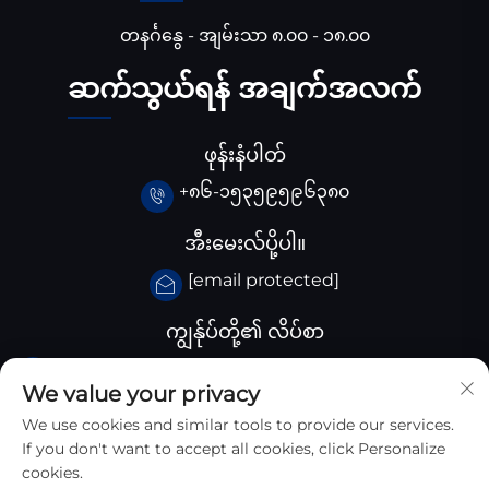
တနင်္ဂနွေ - အျမ်းသာ ၈.၀၀ - ၁၈.၀၀
ဆက်သွယ်ရန် အချက်အလက်
ဖုန်းနံပါတ်
+၈၆-၁၅၃၅၉၅၉၆၃၈၀
အီးမေးလ်ပို့ပါ။
[email protected]
ကျွန်ုပ်တို့၏ လိပ်စာ
ချီးနား Huangjiaba ကုမ္ပါဏီ, Santai County,
We value your privacy
Sichuan province, ချီးနား
We use cookies and similar tools to provide our services.
If you don't want to accept all cookies, click Personalize
cookies.