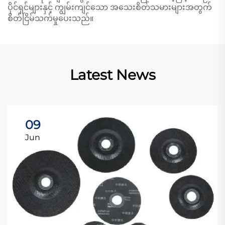
ပိုင်ရှင်များနှင့် ကျွမ်းကျင်သော အသေးစိတ်သမားများအတွက်
စိတ်ငြိမ်သက်မှုပေးသည်။
Latest News
09
Jun