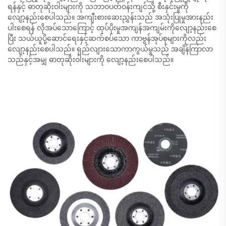
ရန်နှင့် ဓာတုဆိုးဝါးများကို သဘာဝပတ်ဝန်းကျင်သို့ စီးနှင်းမှုကို
လျော့နည်းစေပါသည်။ အကျီးစားဆေးညွှန်းသည် အသုံးပြုမှုအားနည်း
ပါးစေရန် လိုအပ်သောကြောင့် ထုပ်ပိုးမှုအကျန်အကျမ်းကိုလျော့နည်းစေ
ပြီး သယ်ယူပို့ဆောင်ရေးနှင့်ဆက်စပ်သော ကာဗွန်အုပ်စုများကိုလည်း
လျော့နည်းစေပါသည်။ ရှည်လျားသောကာကွယ်မှုသည် အချိန်ကြာလာ
သည်နှင့်အမျှ ဓာတုဆိုးဝါးများကို လျော့နည်းစေပါသည်။