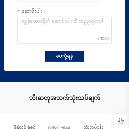
ဆောင်းပါး
0/1000
ပေးပို့ရန်
ဘီးဓာတုအသက်သုံးသပ်ချက်
ဖီနိုလစ် ရဲစင်
nylon Fiber
ဘီးလုပ်ငန်း