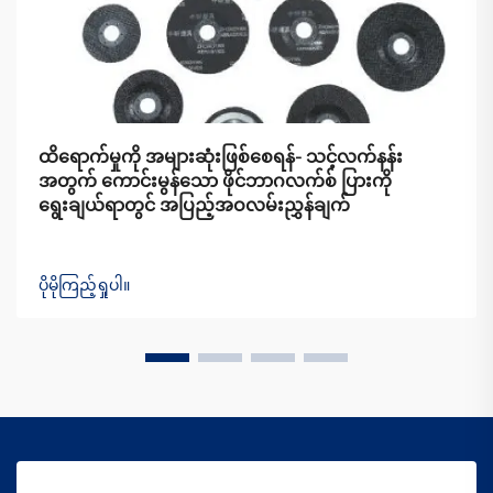
ထိရောက်မှုကို အများဆုံးဖြစ်စေရန်- သင့်လက်နန်း
အတွက် ကောင်းမွန်သော ဖိုင်ဘာဂလက်စ် ပြားကို
ရွေးချယ်ရာတွင် အပြည့်အဝလမ်းညွှန်ချက်
ပိုမိုကြည့်ရှုပါ။