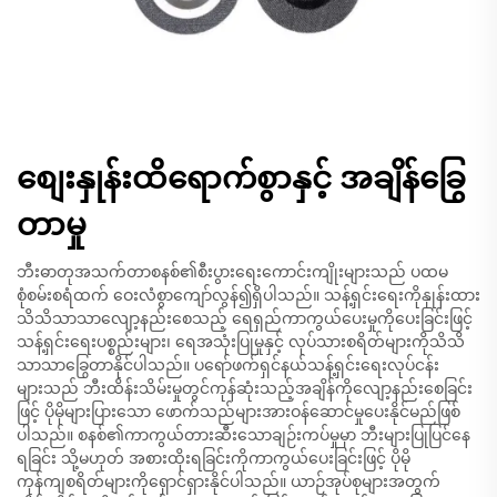
စျေးနှုန်းထိရောက်စွာနှင့် အချိန်ခြွေ
တာမှု
ဘီးဓာတုအသက်တာစနစ်၏စီးပွားရေးကောင်းကျိုးများသည် ပထမ
စုံစမ်းစရံထက် ဝေးလံစွာကျော်လွန်၍ရှိပါသည်။ သန့်ရှင်းရေးကိုနှုန်းထား
သိသိသာသာလျော့နည်းစေသည့် ရေရှည်ကာကွယ်ပေးမှုကိုပေးခြင်းဖြင့်
သန့်ရှင်းရေးပစ္စည်းများ၊ ရေအသုံးပြုမှုနှင့် လုပ်သားစရိတ်များကိုသိသိ
သာသာခြွေတာနိုင်ပါသည်။ ပရော်ဖက်ရှင်နယ်သန့်ရှင်းရေးလုပ်ငန်း
များသည် ဘီးထိန်းသိမ်းမှုတွင်ကုန်ဆုံးသည့်အချိန်ကိုလျော့နည်းစေခြင်း
ဖြင့် ပိုမိုများပြားသော ဖောက်သည်များအားဝန်ဆောင်မှုပေးနိုင်မည်ဖြစ်
ပါသည်။ စနစ်၏ကာကွယ်တားဆီးသောချဉ်းကပ်မှုမှာ ဘီးများပြုပြင်နေ
ရခြင်း သို့မဟုတ် အစားထိုးရခြင်းကိုကာကွယ်ပေးခြင်းဖြင့် ပိုမို
ကုန်ကျစရိတ်များကိုရှောင်ရှားနိုင်ပါသည်။ ယာဉ်အုပ်စုများအတွက်