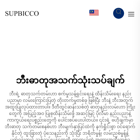
MY
ဘီးဓာတုအသက်သုံးသပ်ချက်
ဘီးရဲ့ ဓာတုသက်တမ်းဟာ စက်မှုသန့်ရှင်းရေးနဲ့ ထိန်းသိမ်းရေး နည်း
ပညာမှာ လမ်းကြောင်းပြတဲ့ တိုးတက်မှုတစ်ခု ဖြစ်ပြီး ဘီးနဲ့ ဘီးအတွက်
အထူးပြုလုပ်ထားတာပါ။ ဒီတီထွင်ဆန်းသစ်တဲ့ ဓာတုနည်းလမ်းဟာ ကြိုး
တွေကို အပြည့်အဝ ပြုစုထိန်းသိမ်းဖို့ အဆင့်မြင့် ပိုလီမာ နည်းပညာနဲ့
ကာကွယ်ရေးပစ္စည်းတွေကို ပေါင်းစပ်ပေးပါတယ်။ ၎င်းရဲ့ ဗဟိုချက်မှာ
ဘီးဓာတု သက်တမ်းစနစ်ဟာ ဘီးမျက်နှာပြင်ထဲကို နက်ရှိုင်းစွာ ဝင်ရောက်
နိုင်တဲ့ ထူးခြားတဲ့ ပုံသေနည်းကို သုံးပြီး ဘရိတ်မှုန့်၊ လမ်းညစ်မှုန့်နဲ့
ပတ်ဝန်းကျင် ညစ်ညမ်းမှုန့်တွေကို ကာကွယ်တဲ့ အတားအဆီးတစ်ခု