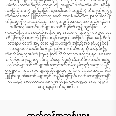
ဖန်တီးပါတယ်။ ဒီနည်းပညာမှာ ကြိုးအမျိုးမျိုး၊ သံမဏိပေါင်း၊ ခရိုမီနဲ့
ဆေးခြယ်ထားတဲ့ မျက်နှာပြင်တွေအပါအဝင် မတူညီတဲ့ ဘီးပစ္စည်းတွေနဲ့
လိုက်ဖက်အောင် ပြုပြင်ထားတဲ့ စမတ် အာရုံခံ မော်လီကျူးတွေပါဝင်ပြီး
ထိခိုက်မှုမရှိပဲ အကောင်းဆုံး ကာကွယ်မှုကို အာမခံပေးပါတယ်။ ၎င်း၏
အဓိကလုပ်ဆောင်ချက်များမှာ ဘရိတ်မှုန့်ကို တွန်းထုတ်ခြင်း၊ UV
ကာကွယ်ခြင်း၊ အောက်ဆီဒင်းခြင်းနှင့် အသားကျခြင်းကို ကာကွယ်ခြင်း
တို့ဖြစ်သည်။ ဆေးကို ဖြန်းပေးရန် အထူးပြုစနစ်ဖြင့် ဖြန်းပေးရန် စီစဉ်
ထားရာမှ ၎င်းကို အမျှတစွာ ဖြန်းပေးလျက် အပြည့်အဝ စုပ်ယူနိုင်ရန်
သေချာစေပါတယ်။ ဒီဖြေရှင်းနည်းက စက်ဘီးတွေကို သန့်ရှင်းဖို့နဲ့
ထိန်းသိမ်းဖို့ လိုအပ်တဲ့ ကြိမ်နှုန်းကို သိသိသာသာ လျှော့ချရင်း ရေဆေး
စက်ဝန်းများစွာနဲ့အတူ ၎င်းရဲ့ ထိရောက်မှုကို ထိန်းသိမ်းပါတယ်။ စက်မှု
လုပ်ငန်းများတွင် ဘီးများ၏ ဓာတုသက်တမ်းစနစ်သည် အထူးသဖြင့်
စက်ရုံများ၊ ကားရောင်းချရေးဆိုင်များနှင့် ကျွမ်းကျင်သော အသေးစိတ်
ပြုပြင်ရေး ဝန်ဆောင်မှုများတွင် တန်ဖိုးရှိကြောင်း သက်သေထူပြထားပြီး
၎င်းသည် အလုပ်သမားကုန်ကျစရိတ်နှင့် ဓာတုပစ္စည်း အသုံးပြုမှုကို
လျှော့ချရင်း ဘီးများ၏ အ
ထုတ်ကုန်အသစ်များ