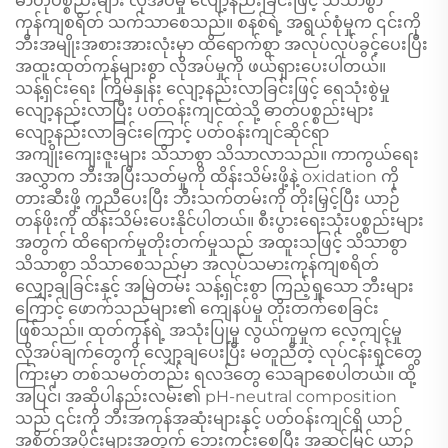
ဓာတုပစ္စည်းများ လိုအပ်မှု လျော့နည်းခြင်းဖြင့် သိသာစွာ
ကုန်ကျစရိတ် သက်သာစေသည်။ စနစ်ရဲ့ အရွယ်စုံမှုက ၎င်းကို
ဘီးအမျိုးအစားအားလုံးမှာ ထိရောက်စွာ အလုပ်လုပ်ခွင့်ပေးပြီး
အထူးထုတ်ကုန်များစွာ လိုအပ်မှုကို ဖယ်ရှားပေးပါတယ်။
သန့်ရှင်းရေး ကြိမ်နှုန်း လျော့နည်းလာခြင်းဖြင့် ရေသုံးစွဲမှု
လျော့နည်းလာပြီး ပတ်ဝန်းကျင်ထဲသို့ ဓာတ်ပစ္စည်းများ
လျော့နည်းလာခြင်းကြောင့် ပတ်ဝန်းကျင်ဆိုင်ရာ
အကျိုးကျေးဇူးများ သိသာစွာ သိသာလာသည်။ ကာကွယ်ရေး
အလွှာက ဘီးအပြီးသတ်မှုကို ထိန်းသိမ်းဖို့နဲ့ oxidation ကို
တားဆီးဖို့ ကူညီပေးပြီး ဘီးသက်တမ်းကို တိုးမြှင့်ပြီး ယာဉ်
တန်ဖိုးကို ထိန်းသိမ်းပေးနိုင်ပါတယ်။ စီးပွားရေးသုံးပစ္စည်းများ
အတွက် ထိရောက်မှုတိုးတက်မှုသည် အထူးသဖြင့် သိသာစွာ
သိသာစွာ သိသာစေသည်မှာ အလုပ်သမားကုန်ကျစရိတ်
လျှော့ချခြင်းနှင့် အမြဲတမ်း သန့်ရှင်းစွာ ကြည့်ရှုသော ဘီးများ
ကြောင့် ဖောက်သည်များ၏ ကျေနပ်မှု တိုးတက်စေခြင်း
ဖြစ်သည်။ ထုတ်ကုန်ရဲ့ အသုံးပြုမှု လွယ်ကူမှုက လေ့ကျင့်မှု
လိုအပ်ချက်တွေကို လျှော့ချပေးပြီး မတူညီတဲ့ လုပ်ငန်းရှင်တွေ
ကြားမှာ တစ်သမတ်တည်း ရလဒ်တွေ သေချာစေပါတယ်။ ထို့
အပြင်၊ အဆိုပါနည်းလမ်း၏ pH-neutral composition
သည် ၎င်းကို ဘီးအကုန်အဆုံးများနှင့် ပတ်ဝန်းကျင်ရှိ ယာဉ်
အစိတ်အပိုင်းများအတွက် ဘေးကင်းစေပြီး အဆင့်မြင့် ယာဉ်