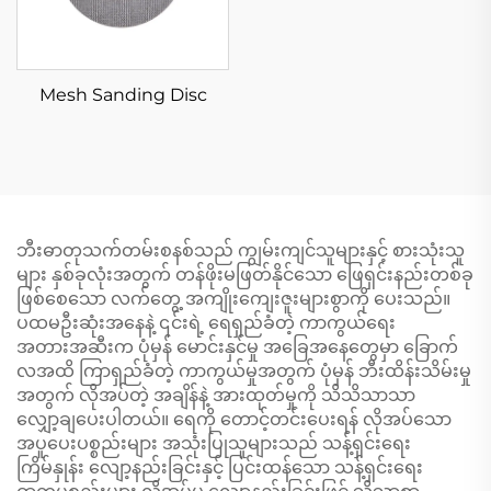
Mesh Sanding Disc
ဘီးဓာတုသက်တမ်းစနစ်သည် ကျွမ်းကျင်သူများနှင့် စားသုံးသူ
များ နှစ်ခုလုံးအတွက် တန်ဖိုးမဖြတ်နိုင်သော ဖြေရှင်းနည်းတစ်ခု
ဖြစ်စေသော လက်တွေ့ အကျိုးကျေးဇူးများစွာကို ပေးသည်။
ပထမဦးဆုံးအနေနဲ့ ၎င်းရဲ့ ရေရှည်ခံတဲ့ ကာကွယ်ရေး
အတားအဆီးက ပုံမှန် မောင်းနှင်မှု အခြေအနေတွေမှာ ခြောက်
လအထိ ကြာရှည်ခံတဲ့ ကာကွယ်မှုအတွက် ပုံမှန် ဘီးထိန်းသိမ်းမှု
အတွက် လိုအပ်တဲ့ အချိန်နဲ့ အားထုတ်မှုကို သိသိသာသာ
လျှော့ချပေးပါတယ်။ ရေကို တောင့်တင်းပေးရန် လိုအပ်သော
အပူပေးပစ္စည်းများ အသုံးပြုသူများသည် သန့်ရှင်းရေး
ကြိမ်နှုန်း လျော့နည်းခြင်းနှင့် ပြင်းထန်သော သန့်ရှင်းရေး