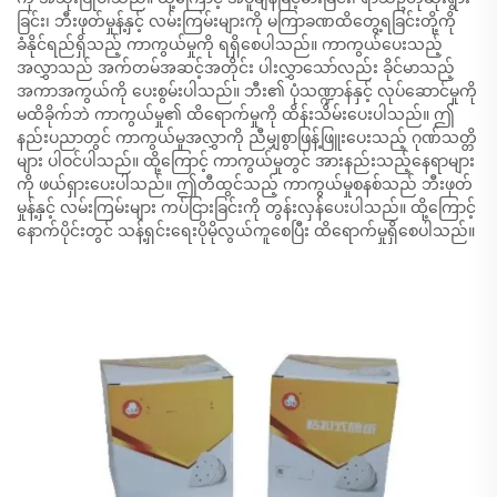
ခြင်း၊ ဘီးဖုတ်မှုန့်နှင့် လမ်းကြမ်းများကို မကြာခဏထိတွေ့ရခြင်းတို့ကို
ခံနိုင်ရည်ရှိသည့် ကာကွယ်မှုကို ရရှိစေပါသည်။ ကာကွယ်ပေးသည့်
အလွှာသည် အက်တမ်အဆင့်အတိုင်း ပါးလွှာသော်လည်း ခိုင်မာသည့်
အကာအကွယ်ကို ပေးစွမ်းပါသည်။ ဘီး၏ ပုံသဏ္ဍာန်နှင့် လုပ်ဆောင်မှုကို
မထိခိုက်ဘဲ ကာကွယ်မှု၏ ထိရောက်မှုကို ထိန်းသိမ်းပေးပါသည်။ ဤ
နည်းပညာတွင် ကာကွယ်မှုအလွှာကို ညီမျှစွာဖြန့်ဖြူးပေးသည့် ဂုဏ်သတ္တိ
များ ပါဝင်ပါသည်။ ထို့ကြောင့် ကာကွယ်မှုတွင် အားနည်းသည့်နေရာများ
ကို ဖယ်ရှားပေးပါသည်။ ဤတီထွင်သည့် ကာကွယ်မှုစနစ်သည် ဘီးဖုတ်
မှုန့်နှင့် လမ်းကြမ်းများ ကပ်ငြားခြင်းကို တွန်းလှန်ပေးပါသည်။ ထို့ကြောင့်
နောက်ပိုင်းတွင် သန့်ရှင်းရေးပိုမိုလွယ်ကူစေပြီး ထိရောက်မှုရှိစေပါသည်။