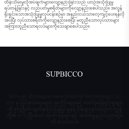
ထိန်းသိမ်းမှုလိုအပ်ချက်များလျော့နည်းခြင်းသည် ယာဉ်အသုံးပြုမှု
ရပ်တန့်ခြင်းနှင့် လည်ပတ်မှုစရိတ်များကိုလျော့နည်းစေပါသည်။ အလွန်
ရိုးရှင်းသောအသုံးပြုမှုလုပ်ငန်းစဉ်မှာ အနည်းငယ်သာလေ့ကျင့်ပေးရန်လို
အပ်ပြီး လုပ်သားစရိတ်ကိုလျော့နည်းစေပြီး မတူညီသောလုပ်သားများ
အကြားတူညီသောရလဒ်များကိုသေချာစေပါသည်။
Sichuan Zhongyan New Material Technology Co.,
Ltd. မှ ပြင်ဆင်ရေးများ၊ အကိုင်းများနှင့် ဓာတ်ပုံဖြေရှင်းမှုများ
ကို တွေ့ရှိပါ။ မျက်နှာပြင်ပြုပြင်မှုနှင့် ပိုမိုများစွာအတွက် ကျွန်
တို့၏ ပণုပြီးသော ထုတ်ကုန်များနှင့် အသစ်မှုနည်းပညာများ
ကို လေ့လာပါ။