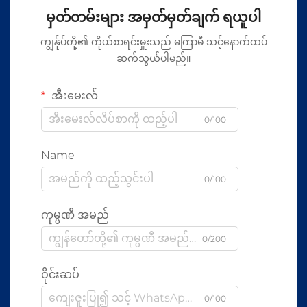
မှတ်တမ်းများ အမှတ်မှတ်ချက် ရယူပါ
ကျွန်ုပ်တို့၏ ကိုယ်စာရင်းမှူးသည် မကြာမီ သင့်နောက်ထပ်
ဆက်သွယ်ပါမည်။
အီးမေးလ်
0/100
Name
0/100
ကုမ္ပဏီ အမည်
0/200
ဝိုင်းဆပ်
0/100