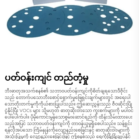
ပတ်ဝန်းကျင် တည်တံ့မှု
ဘီးဓာတုအသက်စနစ်၏ သဘာဝပတ်ဝန်းကျင်ကိုစိတ်ချရသောဒီဇိုင်း
သည် တောက်ပသောဘီးစောင့်ရှောက်မှုဖြေရှင်းချက်များတွင် အရေးပါ
သောတိုးတက်မှုကိုကိုယ်စားပြုပါသည်။ ဤဆေးညွှန်းသည် ဇီဝဆိုင်းပြို
ငွဲနိုင်ပြီး VOCs များ သို့မဟုတ် ဓာတုဆိုးဝါးသော ကူးစက်များကို မပါဝင်
ပေါ်ပေါက်ပါ။ ပိုမိုကောင်းမွန်သောစွမ်းဆောင်ရည်ကို ထိန်းသိမ်းထားပေး
သည့်အပြင် သဘာဝပတ်ဝန်းကျင်ကို တာဝန်ယူမှုရှိစေပါသည်။ သန့်ရှင်း
ရန်လိုအပ်သော ကြိမ်နှုန်းကိုလျော့နည်းစေခြင်းနှင့် ဓာတုဆိုးဝါးများကို
အသုံးပြုမှုကို လျော့နည်းစေခြင်းဖြင့် ဤစနစ်သည် ရေကိုခြုံခြုံချုပ်နိုင်