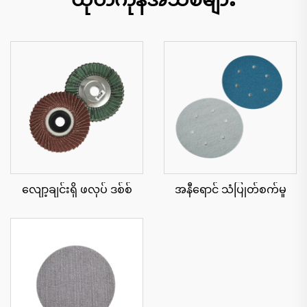
လျော့ချင်းရှိ ဖလုပ် ဒစ်စ်
အနီရောင် သံပြုတ်စက်မှု