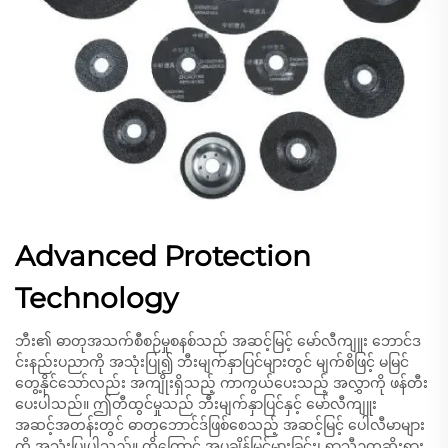
Advanced Protection
Technology
ဘီး၏ ဓာတုအသက်စီစဉ်မှုစနစ်သည် အဆင့်မြင့် မော်လီကျူး ဘောင်ဒ
င်းနည်းပညာကို အသုံးပြု၍ ဘီးမျက်နှာပြင်များတွင် မျက်စိဖြင့် မမြင်
တွေ့နိုင်သော်လည်း အကျိုးရှိသည့် ကာကွယ်ပေးသည့် အလွှာကို ဖန်တီး
ပေးပါသည်။ ဤတီထွင်မှုသည် ဘီးမျက်နှာပြင်နှင့် မော်လီကျူး
အဆင့်အတန်းတွင် ဓာတုဘောင်ဒ်ဖြစ်စေသည့် အဆင့်မြင့် ပေါလီမာများ
ကို အသုံးပြုပါသည်။ ထို့ကြောင့် အပူချိန်မြင့်မားခြင်း၊ ရာသီဥတုဆိုးရွား