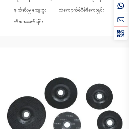
ဖျက်ဆီးမှု ကျေးဇူး
သဲကျောက်စ်ပီစီဖီကေးရှင်း
ဘီးအေးစက်ခြင်း