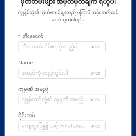
မှတ်တမ်းများ အမှတ်မှတ်ချက် ရယူပါ
ကျွန်ုပ်တို့၏ ကိုယ်စာရင်းမှူးသည် မကြာမီ သင့်နောက်ထပ်
ဆက်သွယ်ပါမည်။
အီးမေးလ်
0/100
Name
0/100
ကုမ္ပဏီ အမည်
0/200
ဝိုင်းဆပ်
0/100