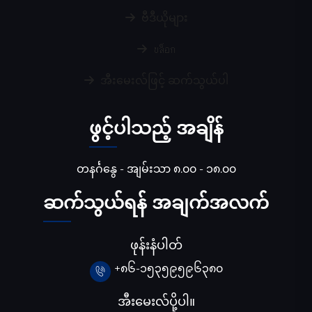
ဗီဒီယိုများ
บล็อก
အီးမေးလ်ဖြင့် ဆက်သွယ်ပါ
ဖွင့်ပါသည့် အချိန်
တနင်္ဂနွေ - အျမ်းသာ ၈.၀၀ - ၁၈.၀၀
ဆက်သွယ်ရန် အချက်အလက်
ဖုန်းနံပါတ်
+၈၆-၁၅၃၅၉၅၉၆၃၈၀
အီးမေးလ်ပို့ပါ။