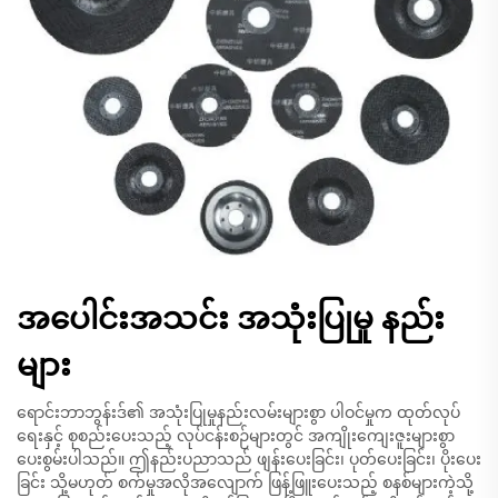
အပေါင်းအသင်း အသုံးပြုမှု နည်း
များ
ရောင်းဘာဘွန်းဒ်၏ အသုံးပြုမှုနည်းလမ်းများစွာ ပါဝင်မှုက ထုတ်လုပ်
ရေးနှင့် စုစည်းပေးသည့် လုပ်ငန်းစဉ်များတွင် အကျိုးကျေးဇူးများစွာ
ပေးစွမ်းပါသည်။ ဤနည်းပညာသည် ဖျန်းပေးခြင်း၊ ပုတ်ပေးခြင်း၊ ပိုးပေး
ခြင်း သို့မဟုတ် စက်မှုအလိုအလျောက် ဖြန့်ဖြူးပေးသည့် စနစ်များကဲ့သို့