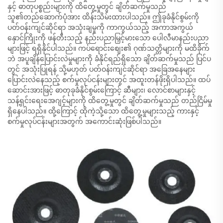
နှင့် ဓာတုပစ္စည်းများကို ထိတွေ့မှုတွင် ချိတ်ဆက်မှုသည်
သူ၏တည်ဆောက်ပုံအား ထိန်းသိမ်းထားပါသည်။ ဤခုခံနိုင်စွမ်းကို
ပတ်ဝန်းကျင်ဆိုင်ရာ အသုံးချမှုကို ကာကွယ်သည့် အကာအကွယ်
နှောင်ကြိုးကို ဖန်တီးသည့် နည်းပညာမြှင့်မားသော ပေါလီမာနည်းပညာ
များဖြင့် ရရှိနိုင်ပါသည်။ ကပ်ရောင်းစျေး၏ ဂုဏ်သတ္တိများကို မထိခိုက်
ဘဲ အပူချိန်ပြောင်းလဲမှုများကို ခံနိုင်ရည်ရှိသော ချိတ်ဆက်မှုသည် ပြင်ပ
တွင် အသုံးပြုရန် သို့မဟုတ် ပတ်ဝန်းကျင်ဆိုင်ရာ အခြေအနေများ
ပြောင်းလဲနေသည့် စက်မှုလုပ်ငန်းများတွင် အထူးတန်ဖိုးရှိပါသည်။ ထပ်
ဆောင်းအားဖြင့် ဓာတုခုခံနိုင်စွမ်းကြောင့် ဆီများ၊ လောင်စာများနှင့်
သန့်ရှင်းရေးအေဂျင့်များကို ထိတွေ့မှုတွင် ချိတ်ဆက်မှုသည် တည်ငြိမ်မှု
ရှိနေပါသည်။ ထို့ကြောင့် ထိုကဲ့သို့သော ထိတွေ့မှုများသည့် ကားနှင့်
စက်မှုလုပ်ငန်းများအတွက် အကောင်းဆုံးဖြစ်ပါသည်။