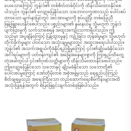
ပေးသောကြောင့် ဘွန်းဒ်၏ တစ်စိတ်တစ်ပိုင်းကို ထိန်းသိမ်းထားနိုင်စေ
ပါသည်။ ဘွန်းဒ်၏ လျော့ပြေနိုင်သော သဘောလက္ခဏာသည် ပေါင်းစပ်
ထားသော မျက်နှာပြင်တွင် အင်အားများကို စုပ်ယူပြီး တစ်ပြေးညီ
ဖြန့်ဖြူးပေးနိုင်စေပါသည်။ ပစ္စည်းများ၏ နွမ်းနယ်မှု သို့မဟုတ် ဘွန်းဒ်
ပျက်ပြားမှုကို သက်သာစေရန် အထူးအကျိုးသကာရှိပါသည်။ ဤ
သည်မှာ အပူချိန်ကြောင့် ပြန့်ထွားမှုနှင့် ကျုံ့ခြင်း၊ တုန်ခါမှုများ သို့မဟုတ်
တိုက်ခိုက်မှုများ ပါဝင်သော အသုံးချမှုများတွင် အထူးအရေးပါပါသည်။
ဘွန်းဒ်၏ အသက်အရွယ်ကိုခံနိုင်ရည်ရှိမှုကြောင့် ၄င်း၏ချိုးမခံနိုင်သော
အင်္ဂါရပ်များကို ပတ်ဝန်းကျင်၏ အခြေအနေများစွာကို ကြာရှည်ထိတွေ့
တဲ့အခါတွင်ပါ ၄င်း၏ဂုဏ်သတ္တိများကို ထိန်းသိမ်းထားနိုင်စေပါသည်။
ဤလျော့ပြေနိုင်သော သဘောနှင့် ချိုးမခံနိုင်သော သဘောတို့၏
ပေါင်းစပ်မှုကြောင့် အော်တိုမိုးတစ် အစုံအဖွဲ့မှသည် ရေရှည်ယုံကြည်
စိတ်ချရမှုသည် အရေးကြီးသော တည်ဆောက်ရေးစီမံကိန်းများအထိ
အသုံးပြုရန်အတွက် စံပြဖြေရှင်းချက်တစ်ခုဖြစ်ပါသည်။