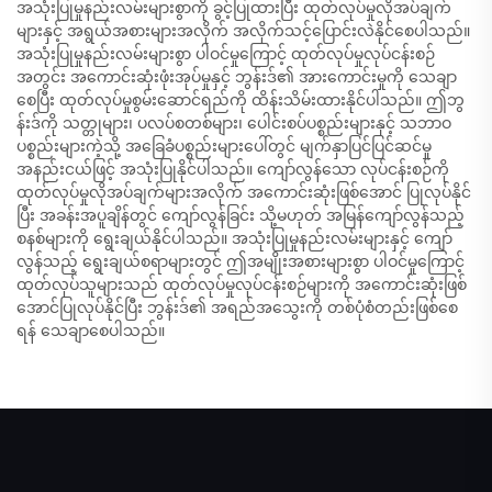
အသုံးပြုမှုနည်းလမ်းများစွာကို ခွင့်ပြုထားပြီး ထုတ်လုပ်မှုလိုအပ်ချက်
များနှင့် အရွယ်အစားများအလိုက် အလိုက်သင့်ပြောင်းလဲနိုင်စေပါသည်။
အသုံးပြုမှုနည်းလမ်းများစွာ ပါဝင်မှုကြောင့် ထုတ်လုပ်မှုလုပ်ငန်းစဉ်
အတွင်း အကောင်းဆုံးဖုံးအုပ်မှုနှင့် ဘွန်းဒ်၏ အားကောင်းမှုကို သေချာ
စေပြီး ထုတ်လုပ်မှုစွမ်းဆောင်ရည်ကို ထိန်းသိမ်းထားနိုင်ပါသည်။ ဤဘွ
န်းဒ်ကို သတ္တုများ၊ ပလပ်စတစ်များ၊ ပေါင်းစပ်ပစ္စည်းများနှင့် သဘာဝ
ပစ္စည်းများကဲ့သို့ အခြေခံပစ္စည်းများပေါ်တွင် မျက်နှာပြင်ပြင်ဆင်မှု
အနည်းငယ်ဖြင့် အသုံးပြုနိုင်ပါသည်။ ကျော်လွန်သော လုပ်ငန်းစဉ်ကို
ထုတ်လုပ်မှုလိုအပ်ချက်များအလိုက် အကောင်းဆုံးဖြစ်အောင် ပြုလုပ်နိုင်
ပြီး အခန်းအပူချိန်တွင် ကျော်လွန်ခြင်း သို့မဟုတ် အမြန်ကျော်လွန်သည့်
စနစ်များကို ရွေးချယ်နိုင်ပါသည်။ အသုံးပြုမှုနည်းလမ်းများနှင့် ကျော်
လွန်သည့် ရွေးချယ်စရာများတွင် ဤအမျိုးအစားများစွာ ပါဝင်မှုကြောင့်
ထုတ်လုပ်သူများသည် ထုတ်လုပ်မှုလုပ်ငန်းစဉ်များကို အကောင်းဆုံးဖြစ်
အောင်ပြုလုပ်နိုင်ပြီး ဘွန်းဒ်၏ အရည်အသွေးကို တစ်ပုံစံတည်းဖြစ်စေ
ရန် သေချာစေပါသည်။