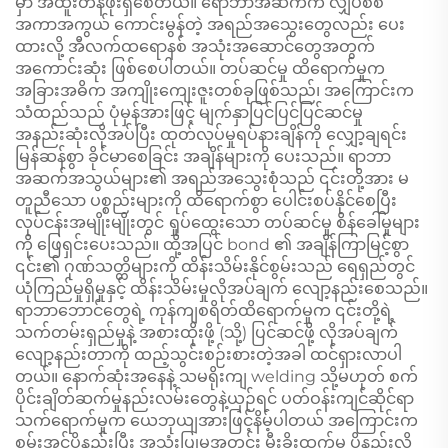
မှာ အထူးတန်ဖိုးရှိစေတယ်။ ရော်ဘာအဆက်က လျှပ်စစ်
အကာအကွယ် ကောင်းမွန်တဲ့ အရည်အသွေးတွေလည်း ပေး
ထားလို့ အီလက်ထရောနစ် အသုံးအဆောင်တွေအတွက်
အကောင်းဆုံး ဖြစ်စေပါတယ်။ တပ်ဆင်မှု ထိရောက်မှုက
အခြားအဓိက အကျိုးကျေးဇူးတစ်ခုဖြစ်သည်၊ အကြောင်းက
သံထည်သည် ပုံမှန်အားဖြင့် မျက်နှာပြင်ပြင်ပြင်ဆင်မှု
အနည်းဆုံးလိုအပ်ပြီး ထုတ်လုပ်မှုရပ်နားချိန်ကို လျှော့ချရင်း
မြန်ဆန်စွာ ခိုင်မာစေခြင်း အချိန်များကို ပေးသည်။ ရာဘာ
အဆက်အသွယ်များ၏ အရည်အသွေးစုံသည် ၎င်းတို့အား မ
တူညီသော ပစ္စည်းများကို ထိရောက်စွာ ပေါင်းစပ်နိုင်စေပြီး
လုပ်ငန်းအမျိုးမျိုးတွင် ရှုပ်ထွေးသော တပ်ဆင်မှု စိန်ခေါ်မှုများ
ကို ဖြေရှင်းပေးသည်။ ထို့အပြင် bond ၏ အချိန်ကြာမြင့်စွာ
၎င်း၏ ဂုဏ်သတ္တိများကို ထိန်းသိမ်းနိုင်စွမ်းသည် ရေရှည်တွင်
ယုံကြည်မှုရှိမှုနှင့် ထိန်းသိမ်းမှုလိုအပ်ချက် လျော့နည်းစေသည်။
ရာဘာဘောင်တွေရဲ့ ကုန်ကျစရိတ်ထိရောက်မှုက ၎င်းတို့ရဲ့
သက်တမ်းရှည်မှုနဲ့ အစားထိုးဖို့ (သို့) ပြင်ဆင်ဖို့ လိုအပ်ချက်
လျော့နည်းတာကို ထည့်သွင်းစဉ်းစားတဲ့အခါ ထင်ရှားလာပါ
တယ်။ နောက်ဆုံးအနေနဲ့ သမရိုးကျ welding သို့မဟုတ် စက်
ပိုင်းချိတ်ဆက်မှုနည်းလမ်းတွေနဲ့ယှဉ်ရင် ပတ်ဝန်းကျင်ဆိုင်ရာ
သက်ရောက်မှုက ယေဘုယျအားဖြင့်နိမ့်ပါတယ် အကြောင်းက
စွမ်းအင်ပိုနည်းပြီး အသုံးပြုမှုအတွင်း မီးခိုးထွက်မှု ပိုနည်းလို့