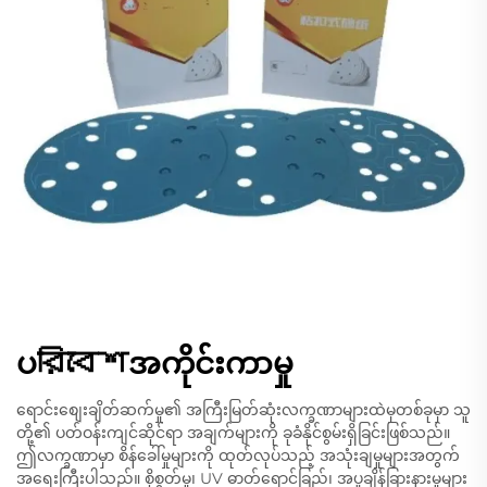
ပরিবেশအကိုင်းကာမှု
ရောင်းစျေးချိတ်ဆက်မှု၏ အကြီးမြတ်ဆုံးလက္ခဏာများထဲမှတစ်ခုမှာ သူ
တို့၏ ပတ်ဝန်းကျင်ဆိုင်ရာ အချက်များကို ခုခံနိုင်စွမ်းရှိခြင်းဖြစ်သည်။
ဤလက္ခဏာမှာ စိန်ခေါ်မှုများကို ထုတ်လုပ်သည့် အသုံးချမှုများအတွက်
အရေးကြီးပါသည်။ စိုစွတ်မှု၊ UV ဓာတ်ရောင်ခြည်၊ အပူချိန်ခြားနားမှုများ