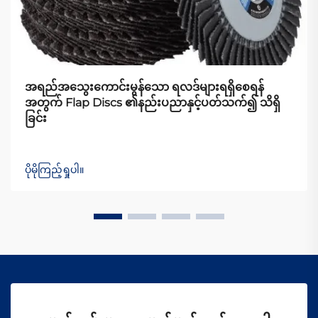
အရည်အသွေးကောင်းမွန်သော ရလဒ်များရရှိစေရန်
အတွက် Flap Discs ၏နည်းပညာနှင့်ပတ်သက်၍ သိရှိ
ခြင်း
ပိုမိုကြည့်ရှုပါ။