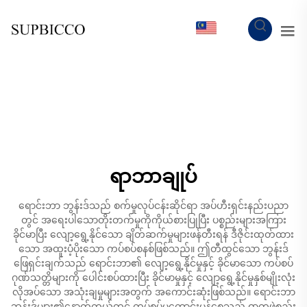
MY
ရာဘာချုပ်
ရောင်းဘာ ဘွန်းဒ်သည် စက်မှုလုပ်ငန်းဆိုင်ရာ အပ်ဟီးရှင်းနည်းပညာ
တွင် အရေးပါသောတိုးတက်မှုကိုကိုယ်စားပြုပြီး ပစ္စည်းများအကြား
ခိုင်မာပြီး လျော့ရွေ့နိုင်သော ချိတ်ဆက်မှုများဖန်တီးရန် ဒီဇိုင်းထုတ်ထား
သော အထူးပံ့ပိုးသော ကပ်စပ်စနစ်ဖြစ်သည်။ ဤတီထွင်သော ဘွန်းဒ်
ဖြေရှင်းချက်သည် ရောင်းဘာ၏ လျော့ရွေ့နိုင်မှုနှင့် ခိုင်မာသော ကပ်စပ်
ဂုဏ်သတ္တိများကို ပေါင်းစပ်ထားပြီး ခိုင်မာမှုနှင့် လျော့ရွေ့နိုင်မှုနှစ်မျိုးလုံး
လိုအပ်သော အသုံးချမှုများအတွက် အကောင်းဆုံးဖြစ်သည်။ ရောင်းဘာ
ဘွန်းဒ်များ၏နောက်ကွယ်တွင် ကပ်စပ်မှုကောင်းမွန်စေသည့် ဓာတုဖွဲ့စည်း