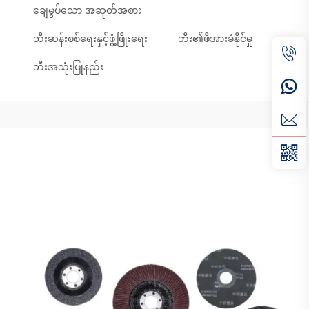
ချေမွပ်သော အဆုတ်အစား
ဘီးဆန်းစစ်ရေးနှင့်ဖွံ့ဖြိုးရေး
ဘီး၏ဖိအားခံနိုင်မှု
ဘီးအသုံးပြုနည်း