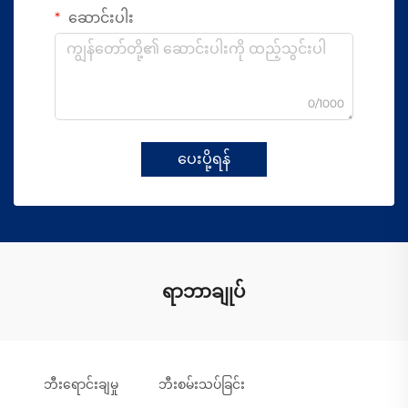
ဆောင်းပါး
0/1000
ပေးပို့ရန်
ရာဘာချုပ်
ဘီးရောင်းချမှု
ဘီးစမ်းသပ်ခြင်း