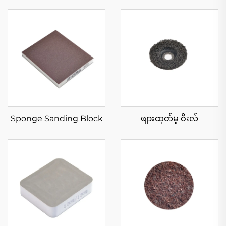
Sponge Sanding Block
ဖျားထုတ်မှု ဝီးလ်