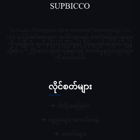
Sichuan Zhongyan New Material Technology Co.,
Ltd. မှ ပြင်ဆင်ရေးများ၊ အကိုင်းများနှင့် ဓာတ်ပုံဖြေရှင်းမှုများ
ကို တွေ့ရှိပါ။ မျက်နှာပြင်ပြုပြင်မှုနှင့် ပိုမိုများစွာအတွက် ကျွန်
တို့၏ ပণုပြီးသော ထုတ်ကုန်များနှင့် အသစ်မှုနည်းပညာများ
ကို လေ့လာပါ။
လိုင်စတ်များ
ငါတို့အကြောင်း
ပစ္စည်းများ အလယ်တန်း
သတင်းများ