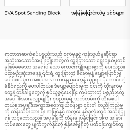
EVA Spot Sanding Block
အမြန်ပြောင်းလဲမှု ဒစ်စ်များ
ရာဘာအဆက်စပ်ပစ္စည်းသည် စက်မှုနှင့် ကုန်သွယ်မှုဆိုင်ရာ
အသုံးအဆောင်အမျိုးမျိုးအတွက် ထူးခြားသော ရွေးချယ်မှုတစ်
ခုဖြစ်စေသော အရေးပါသော ကောင်းကျိုးများစွာကို ပေးသည်။
ပထမဦးဆုံးအနေနဲ့ ၎င်းရဲ့ ထူးခြားတဲ့ ခိုင်မာမှုနဲ့ ပျော့ပြောင်းမှု
ပေါင်းစပ်မှုက အစဉ်အလာ ကပ်နည်းတွေနဲ့ ယှဉ်ရင် ပိုကောင်းတဲ့
ခံနိုင်ရည်ကို ပေးပါတယ်။ ဒီပျော့ပျောင်းမှုက ၎င်းကို ထိုးနှက်မှု
တွေနဲ့ တုန်ခါမှုတွေကို စုပ်ယူခွင့်ပေးပြီး ကပ်ထားတဲ့ ပစ္စည်းတွေ
အပေါ် ဖိအားလျှော့ချပြီး စုစည်းမှုရဲ့ သက်တမ်းကို တိုးစေပါ
တယ်။ အပူချိန်အကွာအဝေးကျယ်ဝန်းစွာ ၎င်း၏ တည်ကြည်မှု
ကို ထိန်းသိမ်းထားပြီး အပြင်နှင့် အတွင်း နှစ်ခုလုံးတွင် အသုံးပြု
ရန် သင့်တော်သည်။ အပူချိန်ကို ထိန်းချုပ်နိုင်ခြင်း ဒါက အခြား
ကပ်ဆေးတွေ ပျက်ကွက်နိုင်တဲ့ စိန်ခေါ်မှုရှိတဲ့ ပတ်ဝန်းကျင်တွေ