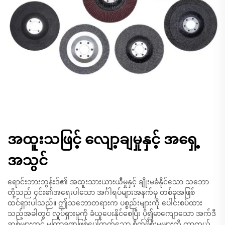
အထူးသဖြင့် လျော့ချမှုနှင့် အရှေ့
အသွင်
ရောင်းဘားဘွန်းဒ်၏ အထူးသားယားယီမှုနှင့် ချိုးမခံနိုင်သော သဘော
တို့သည် ၄င်း၏အရေးပါသော အင်္ဂါရပ်များအနက်မှ တစ်ခုအဖြစ်
ထင်ရှားပါသည်။ ဤသဘောတရားက ပစ္စည်းများကို ပေါင်းစပ်ထား
သည့်အခါတွင် လှုပ်ရှားမှုကို ခံယူပေးနိုင်စေပြီး ပို၍မာကျောသော အက်ဒီ
ဆစ်များတွင် မကြာခဏဖြစ်ပေါ်တတ်သော စိတ်ဖိစီးမှုများကို ကာကွယ်