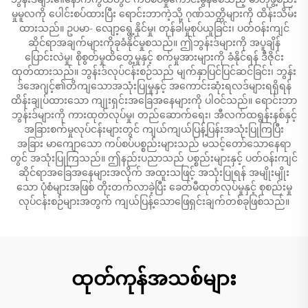
မှုမူလကို ပေါင်းစပ်ထားပြီး ရောင်းဘာကဲ့သို့ ဂုဏ်သတ္တိများကို ထိန်းသိမ်း
ထားသည်။ ဥပမာ- လျော့ရွေ့နိုင်မှု၊ တုန်ခါမှုစုပ်ယူခြင်း၊ ပတ်ဝန်းကျင်
ဆိုင်ရာအချက်များကိုခုခံနိုင်မှုစသည်။ ဤဘွန်းဒ်များကို အပူချိန်
ပြောင်းလဲမှု၊ စိုစွတ်မှုထိတွေ့မှုနှင့် စက်မှုအားများကို ခံနိုင်ရန် ဒီဇိုင်း
ထုတ်ထားသည်။ ဘွန်းဒ်လုပ်ငန်းစဉ်သည် မျက်နှာပြင်ပြင်ဆင်ခြင်း၊ ဘွန်း
ဒ်အေဂျင့်၏တိကျသောအသုံးပြုမှုနှင့် အကောင်းဆုံးရလဒ်များရရှိရန်
ထိန်းချုပ်ထားသော ကျုးရှင်းအခြေအနေများကို ပါဝင်သည်။ ရောင်းဘာ
ဘွန်းဒ်များကို ကားထုတ်လုပ်မှု၊ တည်ဆောက်ရေး၊ အီလက်ထရွန်းနစ်နှင့်
အခြားစက်မှုလုပ်ငန်းများတွင် ကျယ်ကျယ်ပြန့်ပြန်းအသုံးပြုကြပြီး
အခြား မာကျောသော ကပ်စပ်ပစ္စည်းများသည် မသင့်တော်သောနေရာ
တွင် အသုံးပြုကြသည်။ ဤနည်းပညာသည် ပစ္စည်းများနှင့် ပတ်ဝန်းကျင်
ဆိုင်ရာအခြေအနေများအလိုက် အထူးသဖြင့် အသုံးပြုရန် အမျိုးမျိုး
သော ပုံစံများအဖြစ် တိုးတက်လာခဲ့ပြီး ခေတ်မီထုတ်လုပ်မှုနှင့် စုစည်းမှု
လုပ်ငန်းစဉ်များအတွက် ကျယ်ပြန့်သောဖြေရှင်းချက်တစ်ခုဖြစ်သည်။
ထုတ်ကုန်အသစ်များ