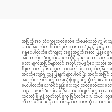
အပြည့်အဝ သဲစက္ကူသတ်မှတ်ချက်စနစ်သည် ကျွမ်းကျင်လ
ပထမအချက်က စံသတ်မှတ်ထားတဲ့ သဲမှုန့်ခွဲခြားမှုဟာ ထုတ
ရရှိစေပါတယ်။ တိကျတဲ့ အမှုန်အရွယ်အစား ဖြန့်ဝေမှုက မျ
အထောက်အပံ့ပစ္စည်းများက ပိုမိုမြင့်မားသော ဆုတ်ယုတ်မှ
သော မျက်နှာပြင်များတွင် အလုပ်လုပ်ခွင့်ပေးသည်။ အဆ
စိုစွတ်သုတ်ခြင်းအတွက် သင့်တော်သော ထုတ်ကုန်မျာ
အဝတ်လျှော်မှု ညွှန်ပြချက်များပါဝင်ပြီး အရင်းအမြစ်
အချက်အလက်တွေက အသုံးပြုသူတွေကို ကျစ်လစ်တဲ့ ပစ္စည
ပေးပါတယ်။ လက်ရှိစံနှုန်းများတွင် သတ်မှတ်ထားသော
သည်။ နောက်ခံအလေးချိန်သတ်မှတ်ချက်တွေက လက်နဲ့ (သို
ကင်းလုံခြုံမှုနဲ့ ထုတ်လုပ်မှုကို မြှင့်တင်ပေးပါတယ
ကို တားဆီးပေးပြီး ထုတ်ကုန်သက်တမ်းကို သက်တမ်းတို