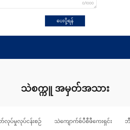
0/1000
ပေးပို့ရန်
သဲစက္ကူ အမှတ်အသား
်လုပ်မှုလုပ်ငန်းစဉ်
သဲကျောက်စ်ပီစီဖီကေးရှင်း
ဘ