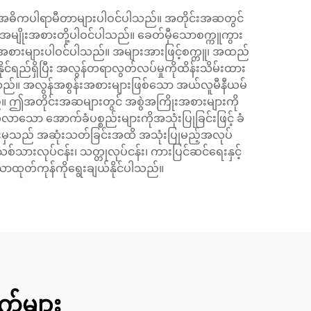
ည့် အဓိကပါရာမီတာများပါဝင်ပါသည်။ အတိုင်းအဆတွင်
ျိုးအစားတို့ပါဝင်ပါသည်။ ခေတ်မှီသောစက္ကူကွား
အစားများပါဝင်ပါသည်။ အများအားဖြင့်စက္ကူ၊ အထည်
ိုင်ရည်ရှိပြီး အလွန်တရာလွတ်လပ်မှုကိုထိန်းသိမ်းထား
်ပါသည်။ အလွန်အစွန်းအစားများဖြစ်သော အယ်လူမီနီယမ်
ည်။ ဤအတိုင်းအဆများတွင် အစွဲအကြိုးအစားများကို
သော အောက်ခံပစ္စည်းများကိုအသုံးပြုခြင်းဖြင့် ခံ
်းမှသည် အဆုံးသတ်ခြင်းအထိ အသုံးပြုမည့်အလုပ်
်သားလုပ်ငန်း၊ သတ္တုလုပ်ငန်း၊ ကားပြင်ဆင်ရေးနှင့်
ောထုတ်ကုန်ကိုရွေးချယ်နိုင်ပါသည်။
က်များ