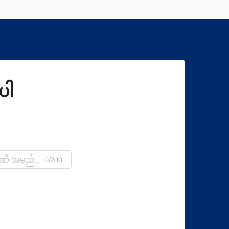
ပါ
0/200