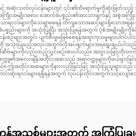
ှင့် အဆုံးသတ်လုပ်ငန်းများတွင် ၎င်း၏ထိရောက်မှုကိုဆုံးဖြတ်သ
ုးအမျိုးအစား၊ အောက်ခံပစ္စည်း၏အားသာချက်နှင့် အစွဲအကြိုးအမ
်သောရလဒ်များကိုသေချာစေရန် တိကျသောအဆင့်များရှိသောအစွန်း
်းများကို အသုံးပြုပြီး အသုံးပြုရန်အတွက် ပုံစံအမျိုးမျိုးကိုခံန
ုပ်ငန်းစဉ်များအတွင်း ပျက်စီးမှုမဖြစ်စေရန်အထူးကုသမှုများပါဝင
တို့ကို အသုံးပြုမည့်အလုပ်အတွက်လိုအပ်ချက်များအရရွေးချယ်ပါသ
ီဆီဗ်များကိုလည်းထည့်သွင်းစဉ်းစားပါသည်။ အထူးသဖြင့်တိုးတက်လာ
ည်။ စက္ကူ၏အလေးချိန်အတိုင်းအဆသည် အရာဝတ္ထုများကိုဖယ်ရှားခြင
သည်။ ဤအတိုင်းအဆများကိုနားလည်ခြင်းဖြင့် အသုံးပြုသူများသည် သစ
ာင်းဆုံးရလဒ်များရရှိရန်အတွက် လုပ်ငန်းတိုင်းအတွက်သင့်လျော်သ
ုန်အသစ်များအတွက် အကြံပြုချ