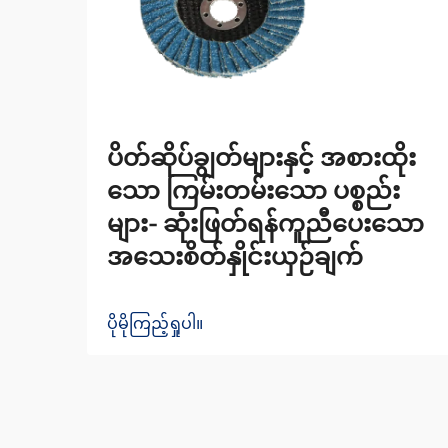
ပိတ်ဆိုပ်ချွတ်များနှင့် အစားထိုး
သော ကြမ်းတမ်းသော ပစ္စည်း
များ- ဆုံးဖြတ်ရန်ကူညီပေးသော
အသေးစိတ်နှိုင်းယှဉ်ချက်
ပိုမိုကြည့်ရှုပါ။