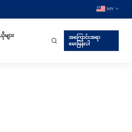
MY
ယိုများ
အကြောင်းအရာ
မေးမြန်းပါ