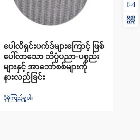
ပေါလိရှင်းပက်ဒ်များကြောင့် ဖြစ်
ပေါင
ပေါ်လာသော သိပ္ပံပညာ-ပစ္စည်း
ဘာမ
များနှင့် အာဘော်စစ်များကို
အရေ
နားလည်ခြင်း
ပိုမို
ပိုမိုကြည့်ရှုပါ။