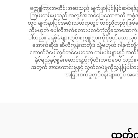
စက္ကူကြားအတိုင်းအဆသည် မျက်နှာပြင်ပြင်ဆင်ရန်န
ကြမ်းတမ်းမှသည် အလွန်အဆင်ပြေသောအထိ အစွဲအကြိ
တွင် မျက်နှာပြင်အဆုံးသတ်ရာတွင် တစ်ညီတည်းဖြစ
သို့မဟုတ် ပေါလီအက်စတားဖလင်ကဲ့သို့သောအောက်ခံပစ္စည
ပါသည်။ ရေစိုခံများတွင် စက္ကူကွားကိုစိုစွတ်သောလ
အောက်ဆိုဒ်၊ ဆီလီကွန်ကာဘိုဒ် သို့မဟုတ် ဂါနက်
အောက်ခံပေါ်တွင်တင်ပေးသော ကပ်ပါးများနှင့် အက်ဒ
နိုင်ရည်နှင့်စွမ်းဆောင်ရည်ကိုတိုးတက်စေပါသ
အတွက် အားကောင်းမှုနှင့် လွတ်လပ်မှုကိုညွှန်ပြပါ
အခြားစက်မှုလုပ်ငန်းများတွင် အကေ
ထုတ်က