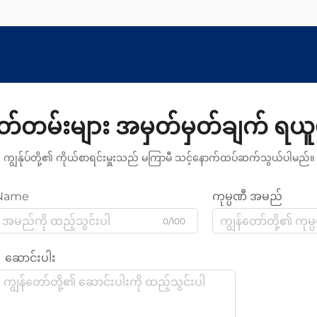
ှတ်တမ်းများ အမှတ်မှတ်ချက် ရယူ
ကျွန်ုပ်တို့၏ ကိုယ်စာရင်းမှူးသည် မကြာမီ သင့်နောက်ထပ်ဆက်သွယ်ပါမည်။
Name
ကုမ္ပဏီ အမည်
0/100
ဆောင်းပါး