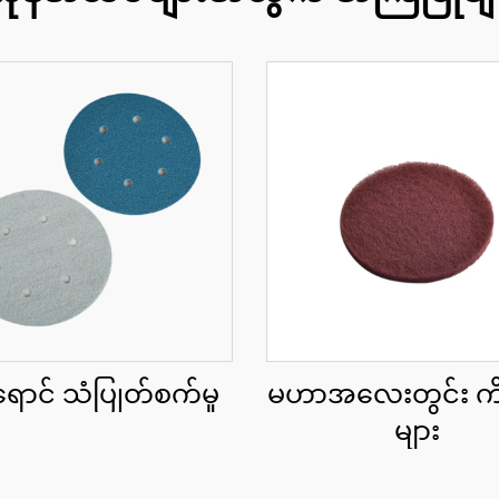
ောင် သံပြုတ်စက်မှု
မဟာအလေးတွင်း က
များ