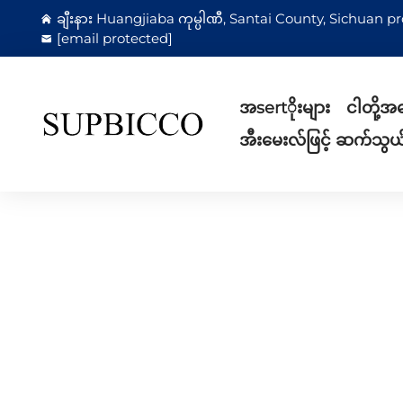
ချီးနား Huangjiaba ကုမ္ပါဏီ, Santai County, Sichuan pro
[email protected]
အsertိုးများ
ငါတို့အ
အီးမေးလ်ဖြင့် ဆက်သွယ