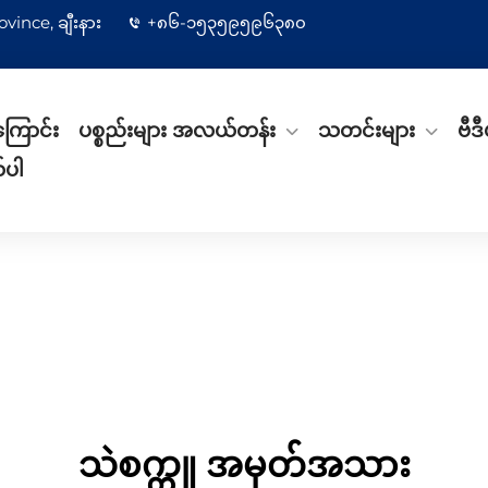
vince, ချီးနား
+၈၆-၁၅၃၅၉၅၉၆၃၈၀
ကြောင်း
ပစ္စည်းများ အလယ်တန်း
သတင်းများ
ဗီဒီ
်ပါ
သဲစက္ကူ အမှတ်အသား