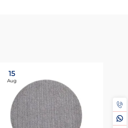
15
0
Aug
Au