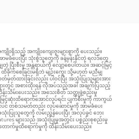
ျိုးရှိသည့် အကျိုးကျေးဇူးများစွာကို ပေးသည်။
ပေးပြီး သုံးစွဲသူတွေကို ခန့်မှန်းနိုင်တဲ့ ရလဒ်တွေ
ှတဲ့ ပြီးစီးမှု အန္တရာယ်ကို လျော့စေပါတယ်။ အဆင့်မြင့်
 ထိခိုက်စေခြင်းမရှိဘဲ မျဉ်းကွေး သို့မဟုတ် မညီမျှ
ာ သတ်မှတ်ထားခြင်းလည်း ပါဝင်ပြီး အသုံးပြုသူများအား
ျားတွင် အစားထိုးရန် လိုအပ်သည့်အခါ အချက်ပြသည့်
 ထိန်းသိမ်းပေးသည်။ အသေးစိတ် သတ္တုဖွဲ့စည်းမှု
င့်ဆုံးထိရောက်အောင်လုပ်ရင်း ပျက်စီးမှုကို ကာကွယ်
ွင်ပင် တစ်သမတ်တည်း လုပ်ဆောင်မှုကို အာမခံပေး
သုံးပြုသူတွေကို လမ်းညွှန်ပေးပြီး အလုပ်ခွင် ဘေး
tures များသည် အသုံးပြုမှုအတွင်း ပစ္စည်းစုစည်းမှု
တောက်မှုထိရောက်မှုကို ထိန်းသိမ်းပေးသည်။