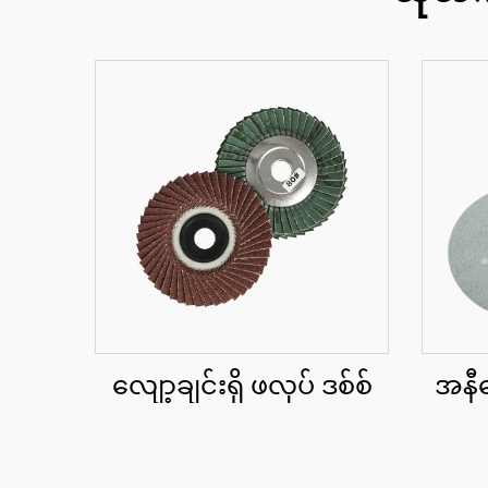
လျော့ချင်းရှိ ဖလုပ် ဒစ်စ်
အနီရ