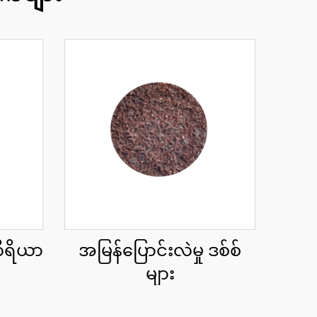
ိရိယာ
အမြန်ပြောင်းလဲမှု ဒစ်စ်
များ