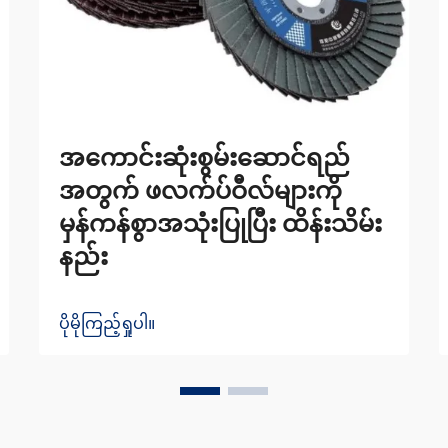
အကောင်းဆုံးစွမ်းဆောင်ရည်
အတွက် ဖလက်ပ်ဝီလ်များကို
မှန်ကန်စွာအသုံးပြုပြီး ထိန်းသိမ်း
နည်း
ပိုမိုကြည့်ရှုပါ။