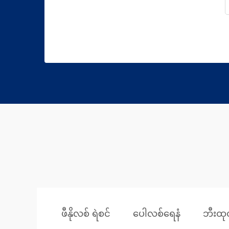
ဖီနိုလစ် ရဲစင်
ပေါလစ်ရေနံ
ဘီးထုတ