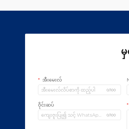
မ
အီးမေးလ်
0/100
ဝိုင်းဆပ်
0/100