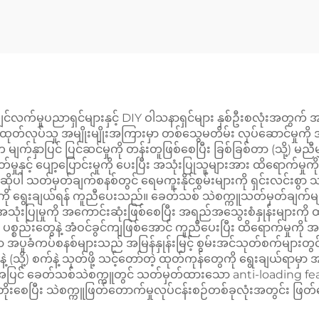
က်မှုပညာရှင်များနှင့် DIY ဝါသနာရှင်များ နှစ်ဦးစလုံးအတွက် အက
်လုပ်သူ အမျိုးမျိုးအကြားမှာ တစ်သွေမတိမ်း လုပ်ဆောင်မှုကို အာမခံ
က်နှာပြင် ပြင်ဆင်မှုကို တန်းတူဖြစ်စေပြီး ခြစ်ခြစ်တာ (သို့) မညီမျ
ုနှင့် ပျော့ပြောင်းမှုကို ပေးပြီး အသုံးပြုသူများအား ထိရောက်မှုကို
ိုပါ သတ်မှတ်ချက်စနစ်တွင် ရေမကူးနိုင်စွမ်းများကို ရှင်းလင်းစွ
းကို ရွေးချယ်ရန် ကူညီပေးသည်။ ခေတ်သစ် သဲစက္ကူသတ်မှတ်ချက်မ
 အသုံးပြုမှုကို အကောင်းဆုံးဖြစ်စေပြီး အရည်အသွေးစံနှုန်းများကို
်းတွေနဲ့ အံဝင်ခွင်ကျဖြစ်အောင် ကူညီပေးပြီး ထိရောက်မှုကို အမြ
 အပူခံကပ်စနစ်များသည် အမြန်နှုန်းမြင့် စွမ်းအင်သုတ်စက်များတ
့) စက်နဲ့ သုတ်ဖို့ သင့်တော်တဲ့ ထုတ်ကုန်တွေကို ရွေးချယ်ရာမှာ အ
်။ ထို့အပြင် ခေတ်သစ်သဲစက္ကူတွင် သတ်မှတ်ထားသော anti-loading fea
းစေပြီး သဲစက္ကူဖြတ်တောက်မှုလုပ်ငန်းစဉ်တစ်ခုလုံးအတွင်း ဖြတ်