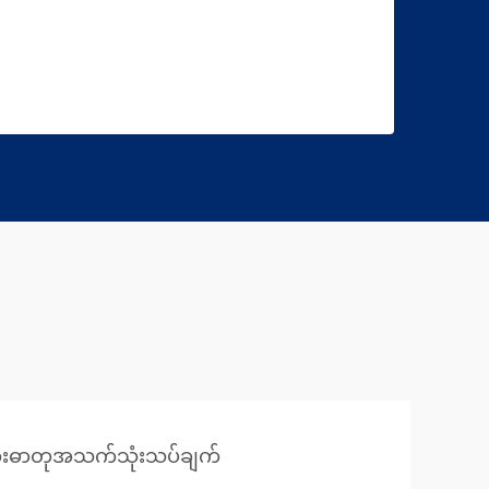
ီးဓာတုအသက်သုံးသပ်ချက်