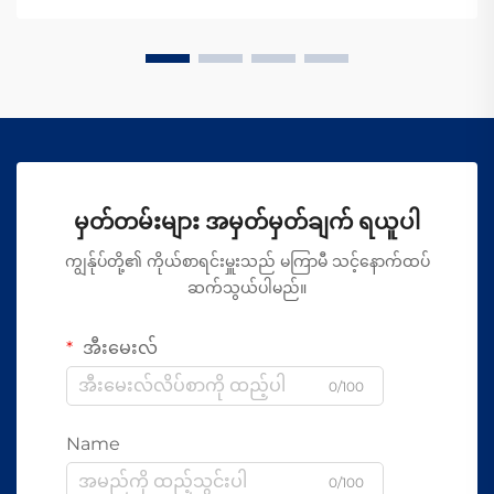
မှတ်တမ်းများ အမှတ်မှတ်ချက် ရယူပါ
ကျွန်ုပ်တို့၏ ကိုယ်စာရင်းမှူးသည် မကြာမီ သင့်နောက်ထပ်
ဆက်သွယ်ပါမည်။
အီးမေးလ်
0/100
Name
0/100