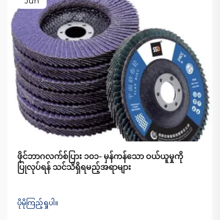
Jun
ဖိုင်ဘာဂလက်စ်ပြား ၁၀၁- မှန်ကန်သော ဝယ်ယူမှုကို
ပြုလုပ်ရန် သင်သိရှိရမည့်အရာများ
ပိုမိုကြည့်ရှုပါ။