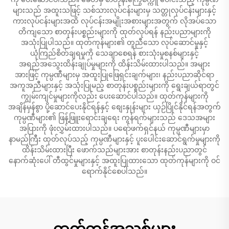
များသည် အထူးသဖြင့် သစ်သားလုပ်ငန်းများမှ သတ္တုလုပ်ငန်းများနှင့်
ကားလုပ်ငန်းများအထိ လုပ်ငန်းအမျိုးအစားများအတွက် လိုအပ်သော
တိကျသော စာတုန်းပစ္စည်းများကို ထုတ်လုပ်ရန် နည်းပညာများကို
အသုံးပြုပါသည်။ ထုတ်ကုန်များ၏ တူညီသော လုပ်ဆောင်မှုနှင့်
ယုံကြည်စိတ်ချရမှုကို သေချာစေရန် စားသုံးမှုစနစ်များနှင့်
အရည်အသွေးထိန်းချုပ်မှုများကို ထိန်းသိမ်းထားပါသည်။ အများ
အားဖြင့် ကုမ္ပဏီများမှ အထူးပြုဖြေရှင်းချက်များ၊ နည်းပညာဆိုင်ရာ
အကူအညီများနှင့် အသုံးပြုမည့် စာတုန်းပစ္စည်းများကို ရွေးချယ်ရာတွင်
ကျွမ်းကျင်မှုများကိုလည်း ပေးဆောင်ပါသည်။ ထုတ်ကုန်များကို
အချိန်မှန်စွာ ပို့ဆောင်ပေးနိုင်ရန်နှင့် စျေးနှုန်းများ ယှဉ်ပြိုင်နိုင်ရန်အတွက်
ကုမ္ပဏီများ၏ ဖြန့်ဖြူးရောင်းချရေး ကွန်ရက်များသည် ဒေသအများ
အပြားကို ဖုံးလွှမ်းထားပါသည်။ ပရော်ဖက်ရှင်နယ် ကုမ္ပဏီများမှာ
နာမည်ကြီး ထုတ်လုပ်သည့် ကုမ္ပဏီများနှင့် ပူးပေါင်းဆောင်ရွက်မှုများကို
ထိန်းသိမ်းထားပြီး ဖောက်သည်များအား စာတုန်းနည်းပညာတွင်
နောက်ဆုံးပေါ် တီထွင်မှုများနှင့် အထူးပြုထားသော ထုတ်ကုန်များကို ဝင်
ရောက်နိုင်စေပါသည်။
ထုတ်ကုန်အသစ်များ