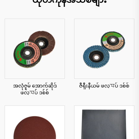
အလုံဇူမ် အောက်ဆိုဒ်
ဇီရှီးနီယမ် ဖလ্যပ် ဒစ်စ်
ဖလ্যပ် ဒစ်စ်