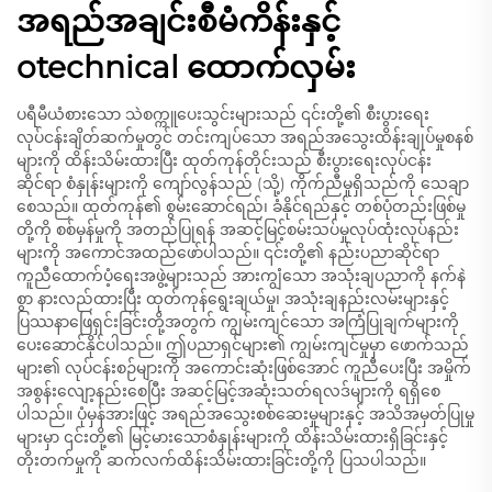
အရည်အချင်းစီမံကိန်းနှင့်
otechnical ထောက်လှမ်း
ပရီမီယံစားသော သဲစက္ကူပေးသွင်းများသည် ၎င်းတို့၏ စီးပွားရေး
လုပ်ငန်းချိတ်ဆက်မှုတွင် တင်းကျပ်သော အရည်အသွေးထိန်းချုပ်မှုစနစ်
များကို ထိန်းသိမ်းထားပြီး ထုတ်ကုန်တိုင်းသည် စီးပွားရေးလုပ်ငန်း
ဆိုင်ရာ စံနှုန်းများကို ကျော်လွန်သည် (သို့) ကိုက်ညီမှုရှိသည်ကို သေချာ
စေသည်။ ထုတ်ကုန်၏ စွမ်းဆောင်ရည်၊ ခံနိုင်ရည်နှင့် တစ်ပုံတည်းဖြစ်မှု
တို့ကို စစ်မှန်မှုကို အတည်ပြုရန် အဆင့်မြင့်စမ်းသပ်မှုလုပ်ထုံးလုပ်နည်း
များကို အကောင်အထည်ဖော်ပါသည်။ ၎င်းတို့၏ နည်းပညာဆိုင်ရာ
ကူညီထောက်ပံ့ရေးအဖွဲ့များသည် အားကျွံသော အသုံးချပညာကို နက်နဲ
စွာ နားလည်ထားပြီး ထုတ်ကုန်ရွေးချယ်မှု၊ အသုံးချနည်းလမ်းများနှင့်
ပြဿနာဖြေရှင်းခြင်းတို့အတွက် ကျွမ်းကျင်သော အကြံပြုချက်များကို
ပေးဆောင်နိုင်ပါသည်။ ဤပညာရှင်များ၏ ကျွမ်းကျင်မှုမှာ ဖောက်သည်
များ၏ လုပ်ငန်းစဉ်များကို အကောင်းဆုံးဖြစ်အောင် ကူညီပေးပြီး အမှိုက်
အစွန်းလျော့နည်းစေပြီး အဆင့်မြင့်အဆုံးသတ်ရလဒ်များကို ရရှိစေ
ပါသည်။ ပုံမှန်အားဖြင့် အရည်အသွေးစစ်ဆေးမှုများနှင့် အသိအမှတ်ပြုမှု
များမှာ ၎င်းတို့၏ မြင့်မားသောစံနှုန်းများကို ထိန်းသိမ်းထားရှိခြင်းနှင့်
တိုးတက်မှုကို ဆက်လက်ထိန်းသိမ်းထားခြင်းတို့ကို ပြသပါသည်။