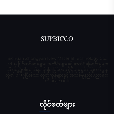
Sichuan Zhongyan New Material Technology Co.,
Ltd. မှ ပြင်ဆင်ရေးများ၊ အကိုင်းများနှင့် ဓာတ်ပုံဖြေရှင်းမှုများ
ကို တွေ့ရှိပါ။ မျက်နှာပြင်ပြုပြင်မှုနှင့် ပိုမိုများစွာအတွက် ကျွန်
တို့၏ ပণုပြီးသော ထုတ်ကုန်များနှင့် အသစ်မှုနည်းပညာများ
ကို လေ့လာပါ။
လိုင်စတ်များ