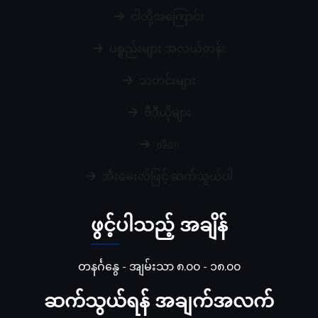
ငါတို့အကြောင်း
ပစ္စည်းများ အလယ်တန်း
သတင်းများ
ဗီဒီယိုများ
บล็อก
အီးမေးလ်ဖြင့် ဆက်သွယ်ပါ
ဖွင့်ပါသည့် အချိန်
တနင်္ဂနွေ - အျမ်းသာ ၈.၀၀ - ၁၈.၀၀
ဆက်သွယ်ရန် အချက်အလက်