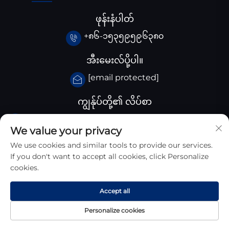
ဖုန်းနံပါတ်
+၈၆-၁၅၃၅၉၅၉၆၃၈၀
အီးမေးလ်ပို့ပါ။
[email protected]
ကျွန်ုပ်တို့၏ လိပ်စာ
ချီးနား Huangjiaba ကုမ္ပါဏီ, Santai County,
We value your privacy
Sichuan province, ချီးနား
We use cookies and similar tools to provide our services.
If you don't want to accept all cookies, click Personalize
cookies.
Accept all
Copyright © 2025 Sichuan Zhongyan New Materials
Technology Co., Ltd. All Right Reserved
Personalize cookies
ပါတီသီးဝင်း ဆိုင်ရာ ညွှန်ကြားချက်