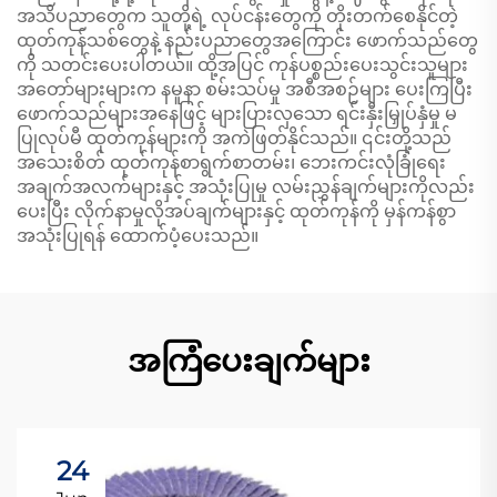
အသိပညာတွေက သူတို့ရဲ့ လုပ်ငန်းတွေကို တိုးတက်စေနိုင်တဲ့
ထုတ်ကုန်သစ်တွေနဲ့ နည်းပညာတွေအကြောင်း ဖောက်သည်တွေ
ကို သတင်းပေးပါတယ်။ ထို့အပြင် ကုန်ပစ္စည်းပေးသွင်းသူများ
အတော်များများက နမူနာ စမ်းသပ်မှု အစီအစဉ်များ ပေးကြပြီး
ဖောက်သည်များအနေဖြင့် များပြားလှသော ရင်းနှီးမြှုပ်နှံမှု မ
ပြုလုပ်မီ ထုတ်ကုန်များကို အကဲဖြတ်နိုင်သည်။ ၎င်းတို့သည်
အသေးစိတ် ထုတ်ကုန်စာရွက်စာတမ်း၊ ဘေးကင်းလုံခြုံရေး
အချက်အလက်များနှင့် အသုံးပြုမှု လမ်းညွှန်ချက်များကိုလည်း
ပေးပြီး လိုက်နာမှုလိုအပ်ချက်များနှင့် ထုတ်ကုန်ကို မှန်ကန်စွာ
အသုံးပြုရန် ထောက်ပံ့ပေးသည်။
အကြံပေးချက်များ
24