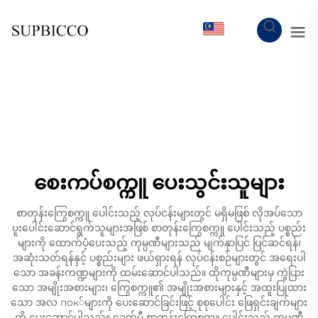
MY
စေးကပ်စက္ကူ ပေးသွင်းသူများ
စာတုန်းကြွေစက္ကူ ပေါင်းသည့် လုပ်ငန်းများတွင် မရှိမဖြစ် လိုအပ်သော
ပူးပေါင်းဆောင်ရွက်သူများအဖြစ် စာတုန်းကြွေစက္ကူ ပေါင်းသည့် ပစ္စည်း
များကို ထောက်ပံ့ပေးသည့် ကုမ္ပဏီများသည် မျက်နှာပြင် ပြင်ဆင်ရန်၊
အဆုံးသတ်ရန်နှင့် ပစ္စည်းများ ဖယ်ရှားရန် လုပ်ငန်းစဉ်များတွင် အရေးပါ
သော အခန်းကဏ္ဍများကို ထမ်းဆောင်ပါသည်။ ထိုကုမ္ပဏီများမှ ကွဲပြား
သော အမျိုးအစားများ၊ ကြွေစက္ကူ၏ အမျိုးအစားများနှင့် အထူးပြုထား
သော အလ пок်များကို ပေးဆောင်ခြင်းဖြင့် စုစုပေါင်း ဖြေရှင်းချက်များ
ကို ပေးဆောင်ပါသည်။ ခေတ်မှီ စာတုန်းကြွေစက္ကူ ပေါင်းသည့် ကုမ္ပဏီ