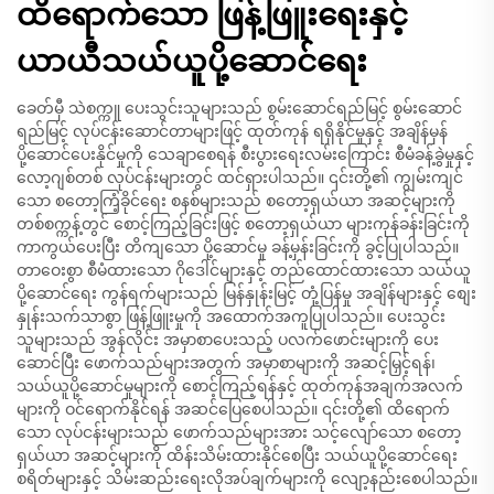
ထိရောက်သော ဖြန့်ဖြူးရေးနှင့်
ယာယီသယ်ယူပို့ဆောင်ရေး
ခေတ်မှီ သဲစက္ကူ ပေးသွင်းသူများသည် စွမ်းဆောင်ရည်မြင့် စွမ်းဆောင်
ရည်မြင့် လုပ်ငန်းဆောင်တာများဖြင့် ထုတ်ကုန် ရရှိနိုင်မှုနှင့် အချိန်မှန်
ပို့ဆောင်ပေးနိုင်မှုကို သေချာစေရန် စီးပွားရေးလမ်းကြောင်း စီမံခန့်ခွဲမှုနှင့်
လော့ဂျစ်တစ် လုပ်ငန်းများတွင် ထင်ရှားပါသည်။ ၎င်းတို့၏ ကျွမ်းကျင်
သော စတော့ကြံ့ခိုင်ရေး စနစ်များသည် စတော့ရှယ်ယာ အဆင့်များကို
တစ်စက္ကန့်တွင် စောင့်ကြည့်ခြင်းဖြင့် စတော့ရှယ်ယာ များကုန်ခန်းခြင်းကို
ကာကွယ်ပေးပြီး တိကျသော ပို့ဆောင်မှု ခန့်မှန်းခြင်းကို ခွင့်ပြုပါသည်။
တာဝေးစွာ စီမံထားသော ဂိုဒေါင်များနှင့် တည်ထောင်ထားသော သယ်ယူ
ပို့ဆောင်ရေး ကွန်ရက်များသည် မြန်နှုန်းမြင့် တုံ့ပြန်မှု အချိန်များနှင့် စျေး
နှုန်းသက်သာစွာ ဖြန့်ဖြူးမှုကို အထောက်အကူပြုပါသည်။ ပေးသွင်း
သူများသည် အွန်လိုင်း အမှာစာပေးသည့် ပလက်ဖောင်းများကို ပေး
ဆောင်ပြီး ဖောက်သည်များအတွက် အမှာစာများကို အဆင့်မြှင့်ရန်၊
သယ်ယူပို့ဆောင်မှုများကို စောင့်ကြည့်ရန်နှင့် ထုတ်ကုန်အချက်အလက်
များကို ဝင်ရောက်နိုင်ရန် အဆင်ပြေစေပါသည်။ ၎င်းတို့၏ ထိရောက်
သော လုပ်ငန်းများသည် ဖောက်သည်များအား သင့်လျော်သော စတော့
ရှယ်ယာ အဆင့်များကို ထိန်းသိမ်းထားနိုင်စေပြီး သယ်ယူပို့ဆောင်ရေး
စရိတ်များနှင့် သိမ်းဆည်းရေးလိုအပ်ချက်များကို လျော့နည်းစေပါသည်။