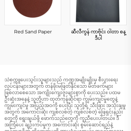
Red Sand Paper
ဆီလီကွန် ကာဗိုင်း ဝါတာ စန္
ဒီပါ
သဲစက္ကူပေးသွင်းသူများသည် ကဏ္ဍအမျိုးမျိုးမှ စီးပွားရေး
လုပ်ငန်းများအတွက် တန်ဖိုးမဖြတ်နိုင်သော မိတ်ဖက်များ
ဖြစ်လာစေသော အကျိုးကျေးဇူးများစွာကို ပေးသည်။ ပထမ
ဦးဆုံးအနေနဲ့ သူတို့ဟာ ထုတ်ကုန်ဆိုင်ရာ ကျွမ်းကျင်မှုတွေနဲ့
ကျွမ်းကျင်မှု အပြည့်အဝကို ပေးပြီး သူတို့ရဲ့ သီးခြား အသုံးချမှု
အတွက် အကောင်းဆုံး ကျစ်လစ်တဲ့ ကျစ်လစ်တဲ့ ဖြေရှင်းနည်း
တွေကို ရွေးချယ်ဖို့ ဖောက်သည်တွေကို ကူညီပေးပါတယ်။ ဒီ
အကြံပေး ချဉ်းကပ်မှုက အကောင်းဆုံး စွမ်းဆောင်ရည်နဲ့