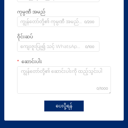
ကုမ္ပဏီ အမည်
0/200
ဝိုင်းဆပ်
0/100
ဆောင်းပါး
0/1000
ပေးပို့ရန်