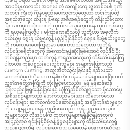
ကုန်ကျစရိတ် ထိရောက်မှုကို အာမခံပေးတယ်။ အရည်အသွေး
အာမခံမှုဟာလည်း အရေးပါတဲ့ အကျိုးကျေးဇူးတစ်ခုပါ၊ ဂုဏ်
သတင်းကြီးတဲ့ ကုန်ပစ္စည်းပေးသွင်းသူတွေဟာ တင်းကျပ်တဲ့
အရည်အသွေး ထိန်းချုပ်ရေး အစီအစဉ်တွေကို ထိန်းသိမ်းထား
ပြီး လက်မှတ်ထိုးထားတဲ့ ထုတ်လုပ်သူတွေကနေ ထုတ်ကုန်တွေ
ကို ရယူနေကြလို့ပါ။ မကြာခဏဆိုသလို သူတို့ဟာ အစုလိုက်
ဝယ်ယူမှု ရွေးချယ်မှုတွေနဲ့ ယှဉ်ပြိုင်နိုင်တဲ့ ဈေးနှုန်းဖွဲ့စည်းမှုတွေ
ကို ကမ်းလှမ်းပေးကြရာမှာ ဖောက်သည်တွေဟာ သူတို့ရဲ့
လုပ်ငန်းစရိတ်တွေကို အကောင်းမွန်ဆုံးဖြစ်အောင် လုပ်နိုင်ပြီး
တစ်ချိန်တည်းမှာ ထုတ်ကုန် အရည်အသွေးကို ထိန်းသိမ်းနိုင်ကြ
ပါတယ်။ ကုန်ပစ္စည်းပေးသွင်းသူများ အများအပြားသည်
Custom Cutting, အထူးအိတ်သွင်းခြင်းနှင့် နည်းပညာ
ထောက်ပံ့မှုကဲ့သို့သော တန်ဖိုးတိုး ၀ န်ဆောင်မှုများပေးပြီး ဝယ်
သူ၏အတွေ့အကြုံကို တိုးမြှင့်ပေးသည်။ မြန်မြန်ဆန်ဆန်
ပြန်လည်ဖြေရှင်းနိုင်ခြင်းနှင့် ယုံကြည်စိတ်ချရသော ပို့ဆောင်မှု
အစီအစဉ်များသည် ဖောက်သည်များအား ထိရောက်သော
လုပ်ငန်းများ ဆက်လက်လုပ်ဆောင်ရန်နှင့် အချိန်ကုန်ဆုံးမှုများ
ကို လျော့နည်းစေရန် ကူညီပေးသည်။ ကုန်ပစ္စည်းပေးသွင်း
သူများသည် လိုအပ်ပါက ထုတ်ကုန်များရရှိနိုင်ရန်အတွက်
အပြည့်အဝ ရင်းမြစ်စီမံခန့်ခွဲမှုစနစ်များကို ထိန်းသိမ်းလေ့ရှိ
သည်။ ၎င်းတို့ရဲ့ လုပ်ငန်းဆက်သွယ်မှုတွေနဲ့ ဈေးကွက်ဆိုင်ရာ