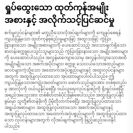
ရှုပ်ထွေးသော ထုတ်ကုန်အမျိုး
အစားနှင့် အလိုက်သင့်ပြင်ဆင်မှု
စက်မှုလုပ်ငန်းများ၏ မတူညီသောလိုအပ်ချက်များကို ကျေနပ်စေရန်
ကျယ်ပြန့်သော ထုတ်ကုန်စုစည်းမှုများဖြင့် အထူးသဖြင့် ကွဲပြား
ခြားနားသော အမျိုးအစားများကို ပေးဆောင်သည့် အားသာချက်ရှိသော
စာတန်းစက္ကူပေးသွင်းသူများသည် ကွဲပြားခြားနားသော အမျိုးအစားများ
ကို ပေးဆောင်ပါသည်။ အလွန်မာကျောသောမှ အလွန်ပါးလွှာသောအထိ
အမျိုးမျိုးသော အစက်အပိုင်းများ၊ စက္ကူ၊ သေးငယ်သောအထည်များ၊
ဖလင်များကဲ့သို့သော အထောက်အပံ့ပစ္စည်းများနှင့် အထူးလုပ်ငန်းများ
အတွက် အထူးပြုလုပ်ထားသော အုပ်ထားများပါဝင်ပါသည်။ ဤ
ကျယ်ပြန့်သောအကျုံးအဝတ်များက ဖောက်သည်များအား တစ်စုတည်း
မှ အားလုံးကို ဝယ်ယူနိုင်စေပြီး ဝယ်ယူရေးလုပ်ငန်းစဉ်ကို ရိုးရှင်းစေပြီး
အရည်အသွေးအား တစ်စိတ်တစ်ပိုင်းဖြစ်စေပါသည်။ အထူးပြုလုပ်နိုင်
စွမ်းမှာ သူတို့၏တန်ဖိုးကို ပိုမိုတိုးတက်စေပြီး အထူးပြုလုပ်ထားသော
အရွယ်အစားများ၊ အထူးပြုလုပ်ထားသော အစက်အပိုင်းများနှင့်
အထူးပြုလုပ်ထားသော အထောက်အပံ့ပစ္စည်းများကို အထူးပြုလုပ်ထား
သော လုပ်ငန်းများအတွက် လိုအပ်ချက်များကို ဖြည့်ဆည်းပေးနိုင်
ပါသည်။