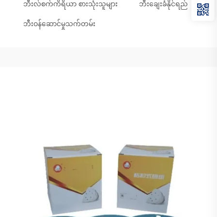
ဘီးလ်စက်ကိရိယာ စားသုံးသူများ
ဘီးချေးခံနိုင်ရည်
ဘီးဝန်ဆောင်မှုသက်တမ်း