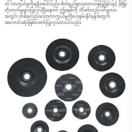
ဘဲ ကာကွယ်မှုကိုရရှိစေပါသည်။ စိတ်ရှည်စွာသုတေသနပြုခြင်းနှင့် ဖံ့ဖြိုး
တိုးတက်မှုများပြုလုပ်ပြီးနောက် ဤစနစ်ကို ဘီး၏လည်ပတ်မှုဘဝ
အတွင်း တစ်ခုတည်းသောကာကွယ်မှုကိုပေးစွမ်းနိုင်ရန်အတွက်
အကောင်းဆုံးဖြစ်အောင်ပြုလုပ်ထားပါသည်။