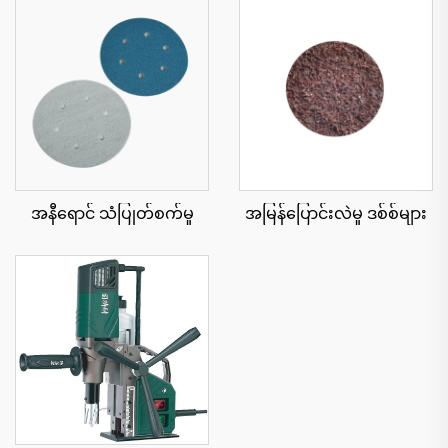
အနီရောင် သံပြုတ်စက်မှု
အမြန်ပြောင်းလဲမှု ဒစ်စ်များ