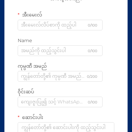
အီးမေးလ်
0/100
Name
0/100
ကုမ္ပဏီ အမည်
0/200
ဝိုင်းဆပ်
0/100
ဆောင်းပါး