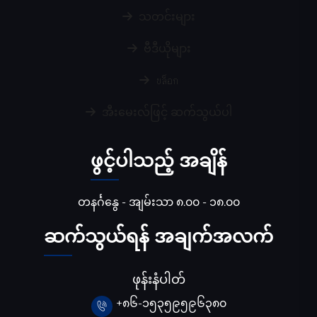
သတင်းများ
ဗီဒီယိုများ
บล็อก
အီးမေးလ်ဖြင့် ဆက်သွယ်ပါ
ဖွင့်ပါသည့် အချိန်
တနင်္ဂနွေ - အျမ်းသာ ၈.၀၀ - ၁၈.၀၀
ဆက်သွယ်ရန် အချက်အလက်
ဖုန်းနံပါတ်
+၈၆-၁၅၃၅၉၅၉၆၃၈၀