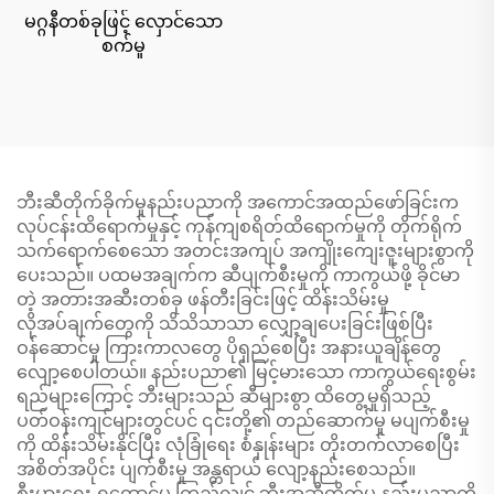
မဂ္ဂနီတစ်ခုဖြင့် လှောင်သော
စက်မှု
ဘီးဆီတိုက်ခိုက်မှုနည်းပညာကို အကောင်အထည်ဖော်ခြင်းက
လုပ်ငန်းထိရောက်မှုနှင့် ကုန်ကျစရိတ်ထိရောက်မှုကို တိုက်ရိုက်
သက်ရောက်စေသော အတင်းအကျပ် အကျိုးကျေးဇူးများစွာကို
ပေးသည်။ ပထမအချက်က ဆီပျက်စီးမှုကို ကာကွယ်ဖို့ ခိုင်မာ
တဲ့ အတားအဆီးတစ်ခု ဖန်တီးခြင်းဖြင့် ထိန်းသိမ်းမှု
လိုအပ်ချက်တွေကို သိသိသာသာ လျှော့ချပေးခြင်းဖြစ်ပြီး
ဝန်ဆောင်မှု ကြားကာလတွေ ပိုရှည်စေပြီး အနားယူချိန်တွေ
လျော့စေပါတယ်။ နည်းပညာ၏ မြင့်မားသော ကာကွယ်ရေးစွမ်း
ရည်များကြောင့် ဘီးများသည် ဆီများစွာ ထိတွေ့မှုရှိသည့်
ပတ်ဝန်းကျင်များတွင်ပင် ၎င်းတို့၏ တည်ဆောက်မှု မပျက်စီးမှု
ကို ထိန်းသိမ်းနိုင်ပြီး လုံခြုံရေး စံနှုန်းများ တိုးတက်လာစေပြီး
အစိတ်အပိုင်း ပျက်စီးမှု အန္တရာယ် လျော့နည်းစေသည်။
စီးပွားရေး ရှုထောင့်မှ ကြည့်လျှင် ဘီးအဆီတိုက်မှု နည်းပညာကို