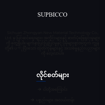
Sichuan Zhongyan New Material Technology Co.,
Ltd. မှ ပြင်ဆင်ရေးများ၊ အကိုင်းများနှင့် ဓာတ်ပုံဖြေရှင်းမှုများ
ကို တွေ့ရှိပါ။ မျက်နှာပြင်ပြုပြင်မှုနှင့် ပိုမိုများစွာအတွက် ကျွန်
တို့၏ ပণုပြီးသော ထုတ်ကုန်များနှင့် အသစ်မှုနည်းပညာများ
ကို လေ့လာပါ။
လိုင်စတ်များ
ငါတို့အကြောင်း
ပစ္စည်းများ အလယ်တန်း