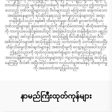
တားဆီးနိုင်သည့် မျက်နှာပြင်တစ်ခုကို ဖန်တီးပေးပါသည်။ ဤကာကွယ်
ပေးသည့် ဂုဏ်သတ္တိများသည် ဝီလ်များသည် မကြာခဏ မာန်ကပ်သော
အခြေအနေများကို ရင်ဆိုင်နေရသည့် စက်မှုလုပ်ငန်းများတွင် အထူး
တန်ဖိုးရှိပါသည်။ စနစ်၏ ထိရောက်မှုမှာ ဝီလ်၏ မူလစက်ကိရိယာ
ဂုဏ်သတ္တိများနှင့် စွမ်းဆောင်ရည်ကို ထိန်းသိမ်းထားစဉ် ဆီထိုးဖောက်မှု
ကို ကာကွယ်ပေးနိုင်စွမ်းပေါ်တွင် အခြေခံပါသည်။ တန်ဖိုးရှိသော ပစ္စည်း
များနှင့် အင်ဂျင်နီယာပညာကို အသုံးပြု၍ ဝီလ်ဆီခံနိုင်ရည်မှာ ဝီလ်
အစိတ်အပိုင်းများ၏ အသုံးပြုနိုင်သည့် သက်တမ်းကို သက်ဆိုင်းပေးပြီး
ထိန်းသိမ်းမှုလိုအပ်ချက်များနှင့် အစားထိုးမှုကို လျော့နည်းစေပါသည်။
ဤနည်းပညာကို ထုတ်လုပ်ရေးစက်ရုံများ၊ စက်မှုလုပ်ငန်းများနှင့်
အလေးချိန်စက်များ လည်ပတ်မှုများတွင် ကျယ်ကျယ်ပြန့်ပြန့် အသုံးပြု
နေကြပြီး ဝီလ်၏ အပြီးအပိုင်းအစက လည်ပတ်မှုအာမခံနှင့် ထိရောက်မှု
ကို အထောက်အကူပြုပါသည်။
နာမည်ကြီးထုတ်ကုန်များ