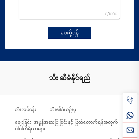
0/1000
ပေးပို့ရန်
ဘီး ဆီခံနိုင်ရည်
ဘီးလုပ်ငန်း
ဘီး၏ခဲယဉ်းမှု
ချေးခြင်း၊ အမှုန်အစားပြုခြင်းနှင့် ဖြတ်တောက်ရန်အတွက်
ပါဝါကိရိယာများ