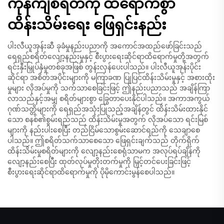
ကုန်ကျစရိတ်ကို ထိရောက်စွာ
ထိန်းသိမ်းရေး ဖြေရှင်းနည်း
ပါးလီယူအုန်းဆီ ခုခံမှုနည်းပညာကို အကောင်အထည်ဖော်ခြင်းသည်
ရေရှည်စရိတ်လျော့နည်းမှုနှင့် စီးပွားရေးဆိုင်ရာထိရောက်မှုတို့အတွက်
ရင်းနှီးမြှုပ်နှံမှုတစ်ခုအဖြစ် တွန်းလှန်ပေးပါသည်။ ပါးလီယူအုန်းပိုင်း
ဆိုင်ရာ အစိတ်အပိုင်းများကို မကြာခဏ ပြုပြင်ထိန်းသိမ်းမှုနှင့် အစားထိုး
မှုများ လိုအပ်မှုကို သက်သာစေခြင်းဖြင့် ဤနည်းပညာသည် အချိန်ကြာ
လာသည်နှင့်အမျှ စရိတ်များစွာ ခြွေတာပေးနိုင်ပါသည်။ အကာအကွယ်
ဂုဏ်သတ္တိများကို ရေရှည်အသုံးပြုသည့်အချိန်တွင် ထိန်းသိမ်းထားနိုင်
သော စနစ်၏စွမ်းရည်သည် ထိန်းသိမ်းမှုအတွက် လိုအပ်သော ရင်းမြစ်
များကို နည်းပါးစေပြီး တည်ငြိမ်သောစွမ်းဆောင်ရည်ကို သေချာစေ
ပါသည်။ ဤစရိတ်သက်သာစေသော ဖြေရှင်းချက်သည် တိုက်ရိုက်
ထိန်းသိမ်းမှုစရိတ်များကို လျော့နည်းစေရုံသာမက အလုပ်ရပ်ချိန်ကို
လျော့နည်းစေပြီး ထုတ်လုပ်မှုတိုးတက်မှုကို မြှင့်တင်ပေးခြင်းဖြင့်
စီးပွားရေးဆိုင်ရာထိရောက်မှုကို ပိုမိုကောင်းမွန်စေပါသည်။