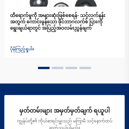
ထိရောက်မှုကို အများဆုံးဖြစ်စေရန်- သင့်လက်နန်း
အတွက် ကောင်းမွန်သော ဖိုင်ဘာဂလက်စ် ပြားကို
ရွေးချယ်ရာတွင် အပြည့်အဝလမ်းညွှန်ချက်
ပိုမိုကြည့်ရှုပါ။
မှတ်တမ်းများ အမှတ်မှတ်ချက် ရယူပါ
ကျွန်ုပ်တို့၏ ကိုယ်စာရင်းမှူးသည် မကြာမီ သင့်နောက်ထပ်
ဆက်သွယ်ပါမည်။