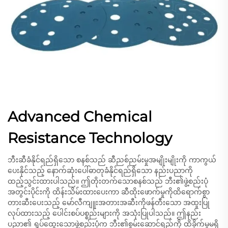
Advanced Chemical
Resistance Technology
ဘီးဆီခံနိုင်ရည်ရှိသော စနစ်သည် ဆီညစ်ညမ်းမှုအမျိုးမျိုးကို ကာကွယ်
ပေးနိုင်သည့် နောက်ဆုံးပေါ်ဓာတုခံနိုင်ရည်ရှိသော နည်းပညာကို
ထည့်သွင်းထားပါသည်။ ဤတိုးတက်သောစနစ်သည် ဘီး၏ဖွဲ့စည်းပုံ
အတွင်းပိုင်းကို ထိန်းသိမ်းထားပေးကာ ဆီထိုးဖောက်မှုကိုထိရောက်စွာ
တားဆီးပေးသည့် မော်လီကျူးအတားအဆီးကိုဖန်တီးသော အထူးပြု
လုပ်ထားသည့် ပေါင်းစပ်ပစ္စည်းများကို အသုံးပြုပါသည်။ ဤနည်း
ပညာ၏ ရှုပ်ထွေးသောဖွဲ့စည်းပုံက ဘီး၏စွမ်းဆောင်ရည်ကို ထိခိုက်မှုမရှိ