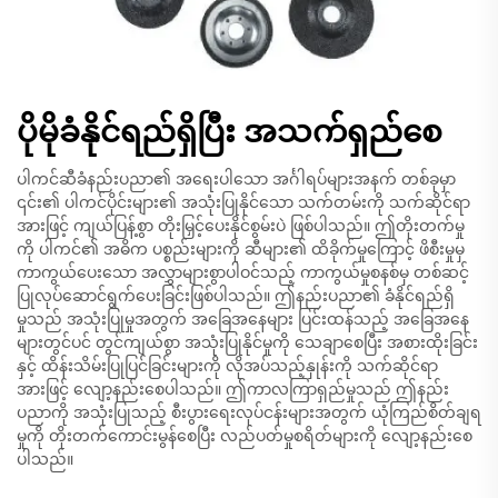
ပိုမိုခံနိုင်ရည်ရှိပြီး အသက်ရှည်စေ
ပါကင်ဆီခံနည်းပညာ၏ အရေးပါသော အင်္ဂါရပ်များအနက် တစ်ခုမှာ
၎င်း၏ ပါကင်ပိုင်းများ၏ အသုံးပြုနိုင်သော သက်တမ်းကို သက်ဆိုင်ရာ
အားဖြင့် ကျယ်ပြန့်စွာ တိုးမြှင့်ပေးနိုင်စွမ်းပဲ ဖြစ်ပါသည်။ ဤတိုးတက်မှု
ကို ပါကင်၏ အဓိက ပစ္စည်းများကို ဆီများ၏ ထိခိုက်မှုကြောင့် ဖိစီးမှုမှ
ကာကွယ်ပေးသော အလွှာများစွာပါဝင်သည့် ကာကွယ်မှုစနစ်မှ တစ်ဆင့်
ပြုလုပ်ဆောင်ရွက်ပေးခြင်းဖြစ်ပါသည်။ ဤနည်းပညာ၏ ခံနိုင်ရည်ရှိ
မှုသည် အသုံးပြုမှုအတွက် အခြေအနေများ ပြင်းထန်သည့် အခြေအနေ
များတွင်ပင် တွင်ကျယ်စွာ အသုံးပြုနိုင်မှုကို သေချာစေပြီး အစားထိုးခြင်း
နှင့် ထိန်းသိမ်းပြုပြင်ခြင်းများကို လိုအပ်သည့်နှုန်းကို သက်ဆိုင်ရာ
အားဖြင့် လျော့နည်းစေပါသည်။ ဤကာလကြာရှည်မှုသည် ဤနည်း
ပညာကို အသုံးပြုသည့် စီးပွားရေးလုပ်ငန်းများအတွက် ယုံကြည်စိတ်ချရ
မှုကို တိုးတက်ကောင်းမွန်စေပြီး လည်ပတ်မှုစရိတ်များကို လျော့နည်းစေ
ပါသည်။