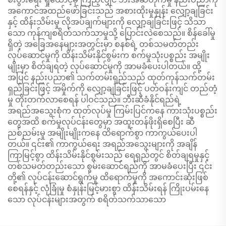
အကောင်အထည်ဖော်ခြင်းသည် အစားထိုးမှုနှုန်း လျှော့ချခြင်း
နှင့် ထိန်းသိမ်းမှု လိုအပ်ချက်များကို လျှော့ချခြင်းဖြင့် သိသာ
သော ကုန်ကျစရိတ်သက်သာမှုသို့ ပြောင်းလဲစေသည်။ စိန်ခေါ်မှု
ရှိတဲ့ အခြေအနေများအတွင်းမှာ စနစ်ရဲ့ တစ်သမတ်တည်း
လုပ်ဆောင်မှုကို ထိန်းသိမ်းနိုင်စွမ်းက စက်မှုသုံးပစ္စည်း အမျိုး
မျိုးမှာ စိတ်ချရတဲ့ လုပ်ဆောင်မှုကို အာမခံပေးပါတယ်။ ထို့
အပြင် နည်းပညာ၏ သက်တမ်းရှည်သည် ထုတ်ကုန်သက်တမ်း
ရှည်ခြင်းဖြင့် အမှိုက်ကို လျှော့ချခြင်းဖြင့် ပတ်ဝန်းကျင် တည်တံ့
မှု တိုးတက်လာစေရန် ပါဝင်သည်။ ဘီးဆီခံနိုင်ရည်ရဲ့
အရည်အသွေးစုံက ထုတ်လုပ်မှု ကြမ်းပြင်ကနေ ကားသုံးပစ္စည်း
တွေအထိ စက်မှုလုပ်ငန်းတွေမှာ အထူးတန်ဖိုးရှိစေပြီး ဆီ
ညစ်ညမ်းမှု အမျိုးမျိုးကနေ ထိရောက်စွာ ကာကွယ်ပေးပါ
တယ်။ ၎င်း၏ ကာကွယ်ရေး အရည်အသွေးများကို အချိန်
ကြာမြင့်စွာ ထိန်းသိမ်းနိုင်စွမ်းသည် ရေရှည်တွင် စိတ်ချရမှုနှင့်
တစ်သမတ်တည်းသော စွမ်းဆောင်ရည်ကို အာမခံပေးပြီး ၎င်း
တို့၏ လုပ်ငန်းဆောင်ရွက်မှု ထိရောက်မှုကို အကောင်းဆုံးဖြစ်
စေရန်နှင့် လုံခြုံမှု စံနှုန်းမြင့်မားစွာ ထိန်းသိမ်းရန် ကြိုးပမ်းနေ
သော လုပ်ငန်းများအတွက် စရိတ်သက်သာသော