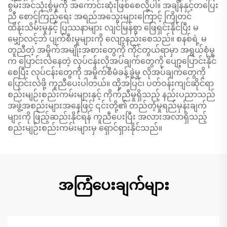
စွမ်းအင်သုံးစွဲမှုကို အကောင်းဆုံးဖြစ်စေလို့ပါ။ အချိန်နှင့်တပြေး
ညီ စောင့်ကြည့်ရေး အရည်အသွေးများကြောင့် ကြိုတင်
ထိန်းသိမ်းမှုနှင့် ပြဿနာများ လျင်မြန်စွာ ဖြေရှင်းနိုင်ပြီး မ
မျှော်လင့်ဘဲ ပျက်စီးမှုများကို လျော့နည်းစေသည်။ စနစ်ရဲ့ မ
တူညီတဲ့ အမှိုက်အမျိုးအစားတွေကို ကိုင်တွယ်ရာမှာ အရွယ်စုံမှု
က ပြောင်းလဲနေတဲ့ လုပ်ငန်းလိုအပ်ချက်တွေကို ပျော့ပြောင်းနိုင်
စေပြီး လုပ်ငန်းတွေကို အမှိုက်စီမံခန့်ခွဲမှု လိုအပ်ချက်တွေကို
ပြောင်းလဲဖို့ ကူညီပေးပါတယ်။ ထို့အပြင်၊ ပတ်ဝန်းကျင်ဆိုင်ရာ
စည်းမျဉ်းစည်းကမ်းများနှင့် ကိုက်ညီမှုရှိသည့် နည်းပညာသည်
အဖွဲ့အစည်းများအနေဖြင့် ၎င်းတို့၏ တည်တံ့မှုရည်မှန်းချက်
များကို ဖြည့်ဆည်းနိုင်ရန် ကူညီပေးပြီး အလားအလာရှိသည့်
စည်းမျဉ်းစည်းကမ်းများမှ ရှောင်ရှားနိုင်သည်။
အကြံပေးချက်များ