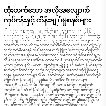
တိုးတက်သော အလိုအလျောက်
လုပ်ငန်းနှင့် ထိန်းချုပ်မှုစနစ်များ
ဘီးလုံးတွင် စွန့်ပစ်ပစ္စည်းများ စွန့်ပစ်ချထားမှုစနစ်တွင် အဆင့်မြင့်
အော်တိုမေးရှင်းနှင့် ထိန်းချုပ်မှုစနစ်များပါဝင်ပြီး စွန့်ပစ်ပစ္စည်းစီမံခန့်ခွဲမှု
လုပ်ငန်းများကို တီထွင်ဖန်တီးပေးသည်။ ရှုပ်ထွေးသောထိန်းချုပ်မှု အင်
တာဖေ့စ်က လည်ပတ်သူများအား စနစ်ပါရာမီတာများကို စောင့်ကြည့်ပြီး
တည်းဖြတ်နိုင်စေရန် အချိန်နှင့်တပြေးညီ ပြုလုပ်ပေးသည်။ ထို့ကြောင့်
ကွဲပြားသောအခြေအနေများအောက်တွင် အကောင်းဆုံးစွမ်းဆောင်ရည်
ကို သေချာစေသည်။ ပေါင်းစပ်ထားသော စီးပွားရေးဆိုင်ရာ အညွှန်းကိန်း
များက စွန့်ပစ်ပစ္စည်းပမာဏ၊ ပြုလုပ်မှုအမြန်နှုန်းနှင့် စနစ်ကျန်းမာရေးကို
ဆက်တိုက်စီးဆင်းသွားသည်။ လည်ပတ်မှုကို အကောင်းဆုံးဖြစ်စေရန်
တန်ဖိုးရှိသောဒေတာများကို ပေးဆောင်သည်။ အော်တိုမေးရှင်းစနစ်တွင်
ကြိုတင် ထိန်းသိမ်းပြုပြင်မှုစွမ်းရည်များပါဝင်ပြီး ပြဿနာများ
အရေးကြီးမဖြစ်မီ လည်ပတ်သူများကို အသိပေးသည်။ ထို့ကြောင့်
အလုပ်ရပ်ခြင်းနှင့် ထိန်းသိမ်းပြုပြင်မှုစရိတ်ကို လျော့နည်းစေသည်။ ဤ
တိကျသောထိန်းချုပ်မှုစနစ်က ဝေးလံသောနေရာများမှ စောင့်ကြည့်ခြင်း
နှင့် လည်ပတ်မှုကို ဖြစ်စေသည်။ ထို့ကြောင့် လည်ပတ်မှုစီမံခန့်ခွဲသူများ
အား စင်တာအလုပ်တိုင်းကို ကြည့်ရှုစောင့်ရှောက်နိုင်စေသည်။