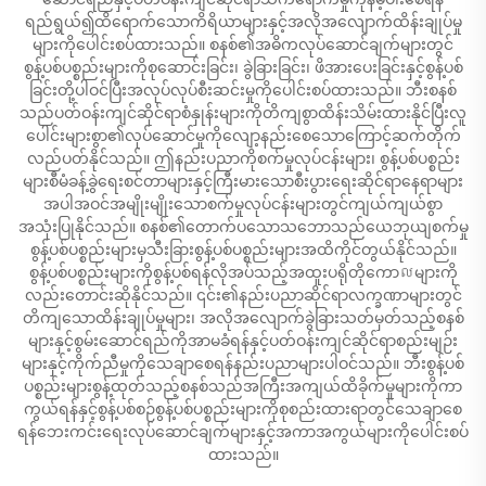
ရည်ရွယ်၍ထိရောက်သောကိရိယာများနှင့်အလိုအလျောက်ထိန်းချုပ်မှု
များကိုပေါင်းစပ်ထားသည်။ စနစ်၏အဓိကလုပ်ဆောင်ချက်များတွင်
စွန့်ပစ်ပစ္စည်းများကိုစုဆောင်းခြင်း၊ ခွဲခြားခြင်း၊ ဖိအားပေးခြင်းနှင့်စွန့်ပစ်
ခြင်းတို့ပါဝင်ပြီးအလုပ်လုပ်စီးဆင်းမှုကိုပေါင်းစပ်ထားသည်။ ဘီးစနစ်
သည်ပတ်ဝန်းကျင်ဆိုင်ရာစံနှုန်းများကိုတိကျစွာထိန်းသိမ်းထားနိုင်ပြီးလူ
ပေါင်းများစွာ၏လုပ်ဆောင်မှုကိုလျော့နည်းစေသောကြောင့်ဆက်တိုက်
လည်ပတ်နိုင်သည်။ ဤနည်းပညာကိုစက်မှုလုပ်ငန်းများ၊ စွန့်ပစ်ပစ္စည်း
များစီမံခန့်ခွဲရေးစင်တာများနှင့်ကြီးမားသောစီးပွားရေးဆိုင်ရာနေရာများ
အပါအဝင်အမျိုးမျိုးသောစက်မှုလုပ်ငန်းများတွင်ကျယ်ကျယ်စွာ
အသုံးပြုနိုင်သည်။ စနစ်၏တောက်ပသောသဘောသည်ယေဘုယျစက်မှု
စွန့်ပစ်ပစ္စည်းများမှသီးခြားစွန့်ပစ်ပစ္စည်းများအထိကိုင်တွယ်နိုင်သည်။
စွန့်ပစ်ပစ္စည်းများကိုစွန့်ပစ်ရန်လိုအပ်သည့်အထူးပရိုတိုကောលများကို
လည်းတောင်းဆိုနိုင်သည်။ ၎င်း၏နည်းပညာဆိုင်ရာလက္ခဏာများတွင်
တိကျသောထိန်းချုပ်မှုများ၊ အလိုအလျောက်ခွဲခြားသတ်မှတ်သည့်စနစ်
များနှင့်စွမ်းဆောင်ရည်ကိုအာမခံရန်နှင့်ပတ်ဝန်းကျင်ဆိုင်ရာစည်းမျဉ်း
များနှင့်ကိုက်ညီမှုကိုသေချာစေရန်နည်းပညာများပါဝင်သည်။ ဘီးစွန့်ပစ်
ပစ္စည်းများစွန့်ထုတ်သည့်စနစ်သည်အကြီးအကျယ်ထိခိုက်မှုများကိုကာ
ကွယ်ရန်နှင့်စွန့်ပစ်စဉ်စွန့်ပစ်ပစ္စည်းများကိုစုစည်းထားရာတွင်သေချာစေ
ရန်ဘေးကင်းရေးလုပ်ဆောင်ချက်များနှင့်အကာအကွယ်များကိုပေါင်းစပ်
ထားသည်။