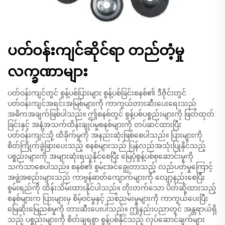
ပတ်ဝန်းကျင်ဆိုင်ရာ တည်တံ့မှု
လက္ခဏာများ
ပတ်ဝန်းကျင်တွင် စွန့်ပစ်ပြားများ စွန့်ပစ်ခြင်းစနစ်၏ ဒီဇိုင်းတွင်
ပတ်ဝန်းကျင်အရင်းအမြစ်များကို ကာကွယ်တားဆီးပေးရေးသည်
အဓိကအချက်ဖြစ်ပါသည်။ ဤစနစ်တွင် စွန့်ပစ်ပစ္စည်းများကို ဖြတ်ထုတ်
ခြင်းနှင့် အနံ့အသက်ထိန်းချုပ်မှုစနစ်များကို တပ်ဆင်ထားပြီး
ပတ်ဝန်းကျင်သို့ ထိခိုက်မှုကို အနည်းဆုံးဖြစ်စေပါသည်။ ပြားများကို
စိတ်ကြိုက်ခွဲခြားပေးသည့် စနစ်များသည် ပြန်လည်အသုံးပြုနိုင်သည့်
ပစ္စည်းများကို အများဆုံးရယူနိုင်စေပြီး မြေပုံစွန့်ပစ်စုဆောင်းမှုကို
သက်သာစေပါသည်။ စနစ်၏ စွမ်းအင်ချွေတာသည့် လည်ပတ်မှုကြောင့်
အဖွဲ့အစည်းများသည် ကာဗွန်ဓာတ်ကျောက်များကို လျော့နည်းစေပြီး
စွမ်းရည်ကို ထိန်းသိမ်းထားနိုင်ပါသည်။ တိုးတက်သော ပိတ်ဆို့ထားသည့်
စနစ်များက ပြားများမှ စိမ့်ဝင်မှုနှင့် ညစ်ညမ်းမှုများကို ကာကွယ်ပေးပြီး
မြေဆိုးမြေညစ်မှုကို တားဆီးပေးပါသည်။ ဤနည်းပညာတွင် အန္တရာယ်ရှိ
သည့် ပစ္စည်းများကို စိတ်ချရစွာ စွန့်ပစ်နိုင်သည့် လုပ်ဆောင်ချက်များ