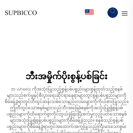
MY
ဘီးအမှိုက်ပိုးစွန့်ပစ်ခြင်း
ဘ wheels ကိုအသုံးပြုသည့်စွန့်ပစ်ပစ္စည်းများစွန့်ထုတ်သည့်စနစ်
များသည်စက်မှုနှင့်စီးပွားရေးဆိုင်ရာနေရာများတွင်စွန့်ပစ်ပစ္စည်းများကို
စီမံခန့်ခွဲရာတွင်တီထွင်ဆန်းသစ်သောနည်းလမ်းများကိုကိုယ်စားပြုသည်။
ဤတီထွင်သောစနစ်များသည်ဘီးအခြေခံစနစ်ကိုအသုံးပြု၍စွန့်ပစ်
ပစ္စည်းများကိုထိရောက်စွာကိုင်တွယ်ခွဲခြားပြီးစက်မှုလှည့်ပတ်သောစနစ်
များအသုံးပြု၍စွန့်ပစ်ပစ္စည်းများကိုစီမံခန့်ခွဲသည်။ စနစ်သည်စွန့်ပစ်
ပစ္စည်းများကိုစီမံခန့်ခွဲရာတွင်အထောက်အကူပြုသည့်ကြီးမားသောစွမ်း
ဆောင်ရည်နှင့်ပတ်ဝန်းကျင်ဆိုင်ရာသက်ရောက်မှုကိုနိမ့်ပါးစေရန်