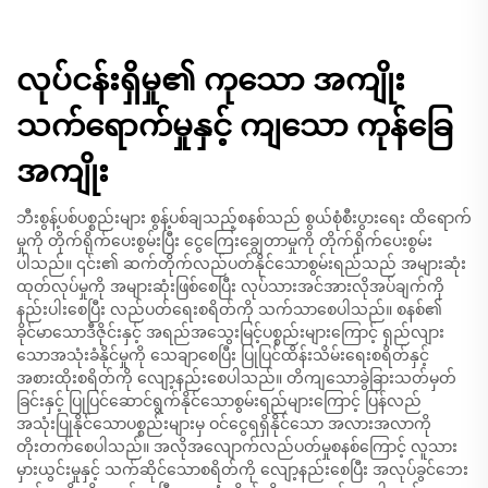
လုပ်ငန်းရှိမှု၏ ကုသော အကျိုး
သက်ရောက်မှုနှင့် ကျသော ကုန်ခြေ
အကျိုး
ဘီးစွန့်ပစ်ပစ္စည်းများ စွန့်ပစ်ချသည့်စနစ်သည် စွယ်စုံစီးပွားရေး ထိရောက်
မှုကို တိုက်ရိုက်ပေးစွမ်းပြီး ငွေကြေးချွေတာမှုကို တိုက်ရိုက်ပေးစွမ်း
ပါသည်။ ၎င်း၏ ဆက်တိုက်လည်ပတ်နိုင်သောစွမ်းရည်သည် အများဆုံး
ထုတ်လုပ်မှုကို အများဆုံးဖြစ်စေပြီး လုပ်သားအင်အားလိုအပ်ချက်ကို
နည်းပါးစေပြီး လည်ပတ်ရေးစရိတ်ကို သက်သာစေပါသည်။ စနစ်၏
ခိုင်မာသောဒီဇိုင်းနှင့် အရည်အသွေးမြင့်ပစ္စည်းများကြောင့် ရှည်လျား
သောအသုံးခံနိုင်မှုကို သေချာစေပြီး ပြုပြင်ထိန်းသိမ်းရေးစရိတ်နှင့်
အစားထိုးစရိတ်ကို လျော့နည်းစေပါသည်။ တိကျသောခွဲခြားသတ်မှတ်
ခြင်းနှင့် ပြုပြင်ဆောင်ရွက်နိုင်သောစွမ်းရည်များကြောင့် ပြန်လည်
အသုံးပြုနိုင်သောပစ္စည်းများမှ ဝင်ငွေရရှိနိုင်သော အလားအလာကို
တိုးတက်စေပါသည်။ အလိုအလျောက်လည်ပတ်မှုစနစ်ကြောင့် လူသား
မှားယွင်းမှုနှင့် သက်ဆိုင်သောစရိတ်ကို လျော့နည်းစေပြီး အလုပ်ခွင်ဘေး