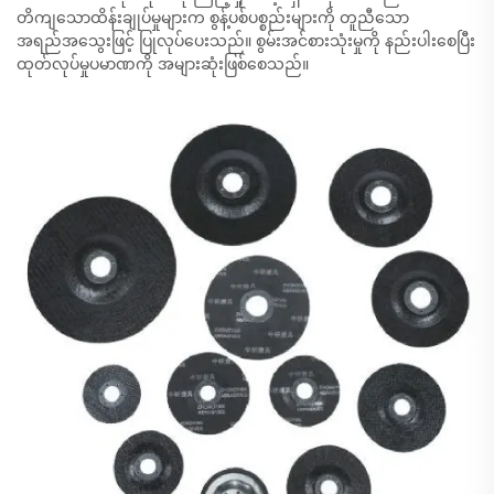
တိကျသောထိန်းချုပ်မှုများက စွန့်ပစ်ပစ္စည်းများကို တူညီသော
အရည်အသွေးဖြင့် ပြုလုပ်ပေးသည်။ စွမ်းအင်စားသုံးမှုကို နည်းပါးစေပြီး
ထုတ်လုပ်မှုပမာဏကို အများဆုံးဖြစ်စေသည်။