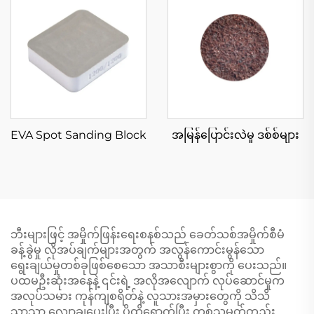
EVA Spot Sanding Block
အမြန်ပြောင်းလဲမှု ဒစ်စ်များ
ဘီးများဖြင့် အမှိုက်ဖြန်းရေးစနစ်သည် ခေတ်သစ်အမှိုက်စီမံ
ခန့်ခွဲမှု လိုအပ်ချက်များအတွက် အလွန်ကောင်းမွန်သော
ရွေးချယ်မှုတစ်ခုဖြစ်စေသော အသာစီးများစွာကို ပေးသည်။
ပထမဦးဆုံးအနေနဲ့ ၎င်းရဲ့ အလိုအလျောက် လုပ်ဆောင်မှုက
အလုပ်သမား ကုန်ကျစရိတ်နဲ့ လူသားအမှားတွေကို သိသိ
သာသာ လျှော့ချပေးပြီး ပိုထိရောက်ပြီး တစ်သမတ်တည်း