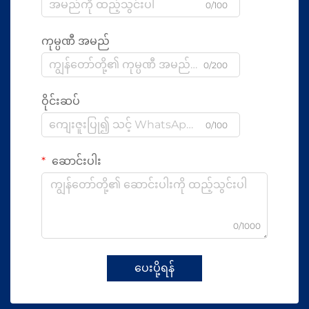
0/100
ကုမ္ပဏီ အမည်
0/200
ဝိုင်းဆပ်
0/100
ဆောင်းပါး
0/1000
ပေးပို့ရန်