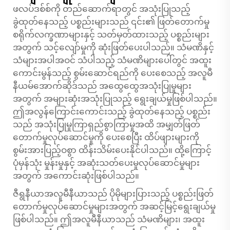
ဖလပ်ဒစ်စ်ကို တည်ဆောက်ရာတွင် အသုံးပြုသည့်
ခွဲထုတ်နေသည့် ပစ္စည်းများသည် ၎င်း၏ ဖြတ်တောက်မှု
စရိုက်လက္ခဏာများနှင့် သတ်မှတ်ထားသည့် ပစ္စည်းများ
အတွက် သင့်လျော်မှုကို ဆုံးဖြတ်ပေးပါသည်။ သံမဏိနှင့်
သံများအပါအဝင် သံပါသည့် သံမဏိများပေါ်တွင် အထူး
ကောင်းမွန်သည့် စွမ်းဆောင်ရည်ကို ပေးစေသည့် အလူမီ
နီယမ်အောက်ဆိုဒ်သည် အထွေထွေအသုံးပြုမှုများ
အတွက် အများဆုံးအသုံးပြုသည့် ရွေးချယ်မှုဖြစ်ပါသည်။
ဤအလွန်ကြောင်းကောင်းသည့် ခွဲထုတ်နေသည့် ပစ္စည်း
သည် အသုံးပြုမှုကြာရှည်စွာကြာမှုအထိ အမျှတ်ဖြတ်
တောက်မှုလုပ်ဆောင်မှုကို ပေးစေပြီး ထိပ်ဖျားများကို
စွမ်းအားပြည့်ဝစွာ ထိန်းသိမ်းပေးနိုင်ပါသည်။ ထို့ကြောင့်
ပုံမှန်သုံး မှုန်းမှုနှင့် အဆုံးသတ်ပေးမှုလုပ်ဆောင်မှုများ
အတွက် အကောင်းဆုံးဖြစ်ပါသည်။
ဇီရွနီယာအလူမီနီယာသည် ပိုမိုများပြားသည့် ပစ္စည်းဖြတ်
တောက်မှုလုပ်ဆောင်မှုများအတွက် အဆင့်မြင့်ရွေးချယ်မှု
ဖြစ်ပါသည်။ ဤအလူမီနီယာသည် သံမဏိများ၊ အထူး