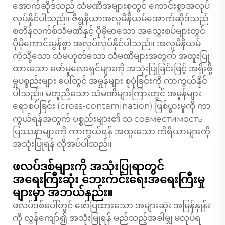
အောက်ဆိုဒ်သည် သံမဏိအများစုတွင် ကောင်းစွာအလုပ်
လုပ်နိုင်ပါသည်။ ဇီရွနီယာအလူမီနီယမ်အောက်ဆိုဒ်သည်
စတိန်လက်စ်သံမဏိနှင့် ပိုမိုမာသော အသွေးစပ်များတွင်
ပိုမိုကောင်းမွန်စွာ အလုပ်လုပ်နိုင်ပါသည်။ အလူမီနီယမ်
ကဲ့သို့သော သံမဟုတ်သော သံမဏိများအတွက် အထူးပြု
ထားသော ဖော်မူလေးရှင်များကို အသုံးပြုခြင်းဖြင့် အရိုးစို့
မှုပစ္စည်းများ ပေါ်တွင် အမှုန်များ စုပုံခြင်းကို ကာကွယ်နိုင်
ပါသည်။ မတူညီသော သံမဏိများကြားတွင် အမှုန်များ
ရောစပ်ခြင်း (cross-contamination) ဖြစ်ပွားမှုကို ကာ
ကွယ်ရန်အတွက် ပစ္စည်းများ၏ သ совместимость
ပြဿနာများကို ကာကွယ်ရန် အထူးသော ကိရိယာများကို
အသုံးပြုရန် လိုအပ်ပါသည်။
ဖလပ်ဒစ်များကို အသုံးပြုရာတွင်
အရေးကြီးဆုံး ဘေးကင်းရေးအရေးကြီးမှု
များမှာ အဘယ်နည်း။
ဖလပ်ဒစ်ပေါ်တွင် ဖော်ပြထားသော အများဆုံး အမြန်နှုန်း
ကို လွန်ကျော်၍ အသုံးမြုရန် မည်သည့်အခါမျှ မလုပ်ရ