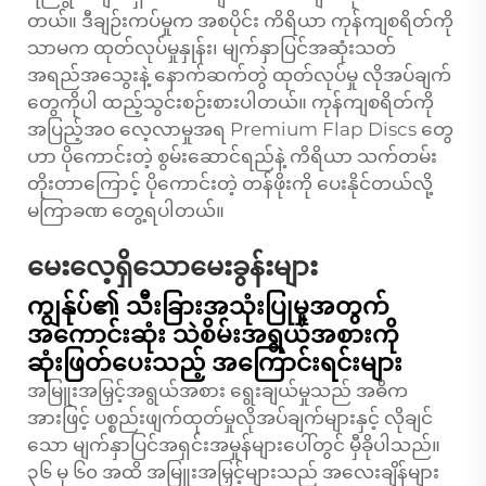
တယ်။ ဒီချဉ်းကပ်မှုက အစပိုင်း ကိရိယာ ကုန်ကျစရိတ်ကို
သာမက ထုတ်လုပ်မှုနှုန်း၊ မျက်နှာပြင်အဆုံးသတ်
အရည်အသွေးနဲ့ နောက်ဆက်တွဲ ထုတ်လုပ်မှု လိုအပ်ချက်
တွေကိုပါ ထည့်သွင်းစဉ်းစားပါတယ်။ ကုန်ကျစရိတ်ကို
အပြည့်အဝ လေ့လာမှုအရ Premium Flap Discs တွေ
ဟာ ပိုကောင်းတဲ့ စွမ်းဆောင်ရည်နဲ့ ကိရိယာ သက်တမ်း
တိုးတာကြောင့် ပိုကောင်းတဲ့ တန်ဖိုးကို ပေးနိုင်တယ်လို့
မကြာခဏ တွေ့ရပါတယ်။
မေးလေ့ရှိသောမေးခွန်းများ
ကျွန်ုပ်၏ သီးခြားအသုံးပြုမှုအတွက်
အကောင်းဆုံး သဲစိမ်းအရွယ်အစားကို
ဆုံးဖြတ်ပေးသည့် အကြောင်းရင်းများ
အမြူးအမြှင့်အရွယ်အစား ရွေးချယ်မှုသည် အဓိက
အားဖြင့် ပစ္စည်းဖျက်ထုတ်မှုလိုအပ်ချက်များနှင့် လိုချင်
သော မျက်နှာပြင်အရှင်းအမှုန်များပေါ်တွင် မှီခိုပါသည်။
၃၆ မှ ၆၀ အထိ အမြူးအမြှင့်များသည် အလေးချိန်များ