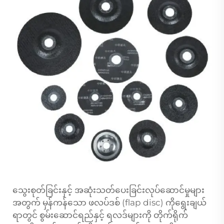
သွေးစုတ်ခြင်းနှင့် အဆုံးသတ်ပေးခြင်းလုပ်ဆောင်မှုများ
အတွက် မှန်ကန်သော ဖလပ်ဒစ် (flap disc) ကိုရွေးချယ်
ရာတွင် စွမ်းဆောင်ရည်နှင့် ရလဒ်များကို တိုက်ရိုက်