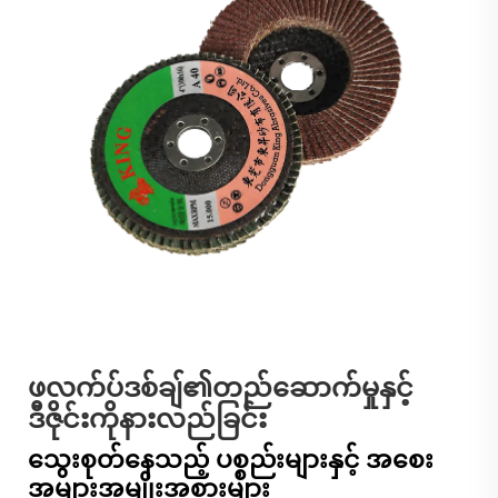
ဖလက်ပ်ဒစ်ချ်၏တည်ဆောက်မှုနှင့်
ဒီဇိုင်းကိုနားလည်ခြင်း
သွေးစုတ်နေသည့် ပစ္စည်းများနှင့် အစေး
အများအမျိုးအစားများ