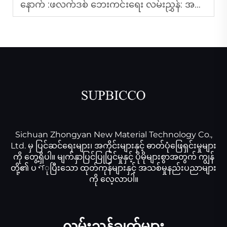
နောက် :
ဖလက်ဒစ် ဘေးကင်းရေး လမ်းညွှန်: အလုပ်သမားများအတွက် အရေးကြီးသော အကူအညီများ
Sichuan Zhongyan New Material Technology Co.,
Ltd. မှ ပြင်ဆင်ရေးများ၊ အကိုင်းများနှင့် ဓာတ်ပုံဖြေရှင်းမှုများ
ကို တွေ့ရှိပါ။ မျက်နှာပြင်ပြုပြင်မှုနှင့် ပိုမိုများစွာအတွက် ကျွန်
တို့၏ ပণုပြီးသော ထုတ်ကုန်များနှင့် အသစ်မှုနည်းပညာများ
ကို လေ့လာပါ။
လမ်းညွှန်ချက်များ