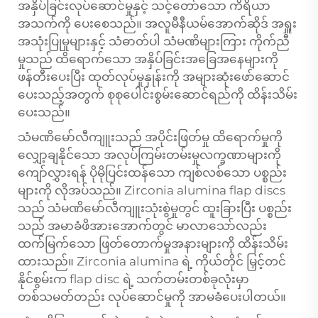
အနှိပ်ခြင်းလုပ်ဆောင်မှုနှင့် သင့်တော်သော ကိရိယာ
အသက်ကို ပေးစေသည်။ အလူမီနီယမ်အောက်ဆိုဒ် အရှူး
အသုံးပြုမှုများနှင့် သံဓာတ်ပါ သံမဏိများကြား ကိုက်ညီ
မှုသည် ထိရောက်သော အနှိပ်ခြင်းအခြေအနေများကို
ဖန်တီးပေးပြီး ထုတ်လုပ်မှုနှုန်းကို အများဆုံးဖော်ဆောင်
ပေးသည့်အတွက် စုစုပေါင်းစွမ်းဆောင်ရည်ကို ထိန်းသိမ်း
ပေးသည်။
သံမဏိမော်လီကျူးသည် အပိုင်းဖြတ်မှု ထိရောက်မှုကို
လျှော့ချနိုင်သော အလုပ်ကြမ်းတမ်းမှုလက္ခဏာများကို
ကျော်လွှားရန် ပိုမိုပြင်းထန်သော ကျစ်လစ်သော ပစ္စည်း
များကို လိုအပ်သည်။ Zirconia alumina flap discs
သည် သံမဏိမော်လီကျူးသုံးစွဲမှုတွင် ထူးခြားပြီး ပစ္စည်း
သည် အမာခံဖိအားအောက်တွင် မာလာသော်လည်း
ထက်မြက်သော ဖြတ်တောက်မှုအနားများကို ထိန်းသိမ်း
ထားသည်။ Zirconia alumina ရဲ့ ကိုယ်တိုင် မြှင့်တင်
နိုင်စွမ်းက flap disc ရဲ့ သက်တမ်းတစ်ခုလုံးမှာ
တစ်သမတ်တည်း လုပ်ဆောင်မှုကို အာမခံပေးပါတယ်။