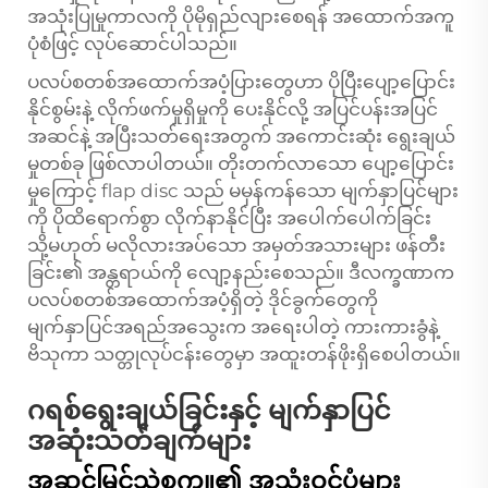
အသုံးပြုမှုကာလကို ပိုမိုရှည်လျားစေရန် အထောက်အကူ
ပုံစံဖြင့် လုပ်ဆောင်ပါသည်။
ပလပ်စတစ်အထောက်အပံ့ပြားတွေဟာ ပိုပြီးပျော့ပြောင်း
နိုင်စွမ်းနဲ့ လိုက်ဖက်မှုရှိမှုကို ပေးနိုင်လို့ အပြင်ပန်းအပြင်
အဆင်နဲ့ အပြီးသတ်ရေးအတွက် အကောင်းဆုံး ရွေးချယ်
မှုတစ်ခု ဖြစ်လာပါတယ်။ တိုးတက်လာသော ပျော့ပြောင်း
မှုကြောင့် flap disc သည် မမှန်ကန်သော မျက်နှာပြင်များ
ကို ပိုထိရောက်စွာ လိုက်နာနိုင်ပြီး အပေါက်ပေါက်ခြင်း
သို့မဟုတ် မလိုလားအပ်သော အမှတ်အသားများ ဖန်တီး
ခြင်း၏ အန္တရာယ်ကို လျော့နည်းစေသည်။ ဒီလက္ခဏာက
ပလပ်စတစ်အထောက်အပံ့ရှိတဲ့ ဒိုင်ခွက်တွေကို
မျက်နှာပြင်အရည်အသွေးက အရေးပါတဲ့ ကားကားခွံနဲ့
ဗိသုကာ သတ္တုလုပ်ငန်းတွေမှာ အထူးတန်ဖိုးရှိစေပါတယ်။
ဂရစ်ရွေးချယ်ခြင်းနှင့် မျက်နှာပြင်
အဆုံးသတ်ချက်များ
အဆင့်မြင့်သဲစက္ကူ၏ အသုံးဝင်ပုံများ