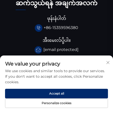
ဆက်သွယ်ရန် အချက်အလက်
ဖုန်းနံပါတ်
+86-15359596380
အီးမေးလ်ပို့ပါ။
[email protected]
ကျွန်ုပ်တို့၏ လိပ်စာ
We value your privacy
We use cookies and similar tools to provide our services.
ချီးနား Huangjiaba ကုမ္ပါဏီ, Santai County,
If you don't want to accept all cookies, click Personalize
Sichuan province, ချီးနား
cookies.
Accept all
Personalize cookies
မူပိုင်ခွင့် © 2026 ဆီချွာန်း ကျုန်းယန် အသစ်ပစ္စည်းနည်းပညာ