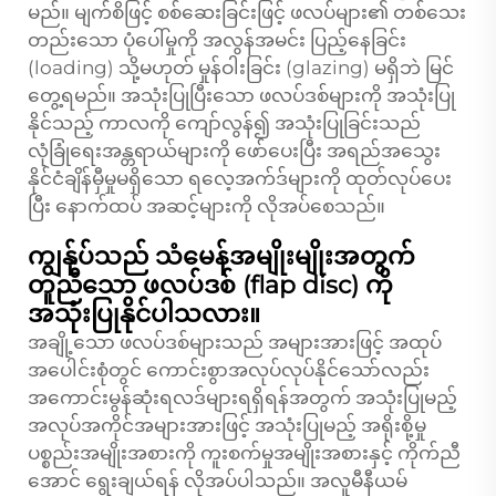
မည်။ မျက်စိဖြင့် စစ်ဆေးခြင်းဖြင့် ဖလပ်များ၏ တစ်သေး
တည်းသော ပုံပေါ်မှုကို အလွန်အမင်း ပြည့်နေခြင်း
(loading) သို့မဟုတ် မှုန်ဝါးခြင်း (glazing) မရှိဘဲ မြင်
တွေ့ရမည်။ အသုံးပြုပြီးသော ဖလပ်ဒစ်များကို အသုံးပြု
နိုင်သည့် ကာလကို ကျော်လွန်၍ အသုံးပြုခြင်းသည်
လုံခြုံရေးအန္တရာယ်များကို ဖော်ပေးပြီး အရည်အသွေး
နိုင်ငံချိန်မှီမှုမရှိသော ရလေ့အက်ဒ်များကို ထုတ်လုပ်ပေး
ပြီး နောက်ထပ် အဆင့်များကို လိုအပ်စေသည်။
ကျွန်ုပ်သည် သံမေန်အမျိုးမျိုးအတွက်
တူညီသော ဖလပ်ဒစ် (flap disc) ကို
အသုံးပြုနိုင်ပါသလား။
အချို့သော ဖလပ်ဒစ်များသည် အများအားဖြင့် အထုပ်
အပေါင်းစုံတွင် ကောင်းစွာအလုပ်လုပ်နိုင်သော်လည်း
အကောင်းမွန်ဆုံးရလဒ်များရရှိရန်အတွက် အသုံးပြုမည့်
အလုပ်အကိုင်အများအားဖြင့် အသုံးပြုမည့် အရိုးစို့မှု
ပစ္စည်းအမျိုးအစားကို ကူးစက်မှုအမျိုးအစားနှင့် ကိုက်ညီ
အောင် ရွေးချယ်ရန် လိုအပ်ပါသည်။ အလူမီနီယမ်