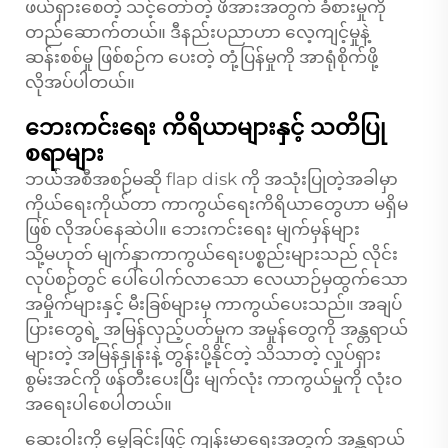
ဖယ်ရှားစေတဲ့ သင့်တော်တဲ့ ဖိအားအတွက် ခံစားမှုကို
တည်ဆောက်တယ်။ ဒီနည်းပညာဟာ လေ့ကျင့်မှုနဲ့
ဆန်းစစ်မှု ဖြစ်စဉ်က ပေးတဲ့ တုံ့ပြန်မှုကို အာရုံစိုက်ဖို့
လိုအပ်ပါတယ်။
ဘေးကင်းရေး ကိရိယာများနှင့် သတိပြု
စရာများ
ဘယ်အစီအစဉ်မဆို flap disk ကို အသုံးပြုတဲ့အခါမှာ
ကိုယ်ရေးကိုယ်တာ ကာကွယ်ရေးကိရိယာတွေဟာ မရှိမ
ဖြစ် လိုအပ်နေဆဲပါ။ ဘေးကင်းရေး မျက်မှန်များ
သို့မဟုတ် မျက်နှာကာကွယ်ရေးပစ္စည်းများသည် လိုင်း
လုပ်စဉ်တွင် ပေါ်ပေါက်လာသော လေယာဉ်မှထွက်သော
အမှိုက်များနှင့် မီးခြစ်များမှ ကာကွယ်ပေးသည်။ အချပ်
ပြားတွေရဲ့ အမြန်လှည့်ပတ်မှုက အမှုန်တွေကို အန္တရာယ်
များတဲ့ အမြန်နှုန်းနဲ့ တွန်းပို့နိုင်တဲ့ သိသာတဲ့ လှုပ်ရှား
စွမ်းအင်ကို ဖန်တီးပေးပြီး မျက်လုံး ကာကွယ်မှုကို လုံးဝ
အရေးပါစေပါတယ်။
ဆေးဝါးကို မွှေခြင်းဖြင့် ကျန်းမာရေးအတွက် အန္တရာယ်