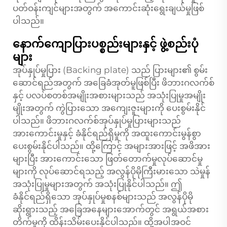
ပတ်ဝန်းကျင်များအတွက် အကောင်းဆုံးရွေးချယ်မှုဖြစ်
ပါသည်။
နောက်ကျောပြားပစ္စည်းများနှင့် ဖွဲ့စည်းပုံ
များ
အုပ်နှုပ်မှုပြား (Backing plate) သည် ပြားများ၏ စွမ်း
ဆောင်ရည်အတွက် အခြေခံအုတ်မူဖြစ်ပြီး ဖိဘားဂလက်စ်
နှင့် ပလပ်စတစ်အမျိုးအစားများသည် အသုံးပြုမှုအမျိုး
မျိုးအတွက် ကွဲပြားသော အကျေးဇူးများကို ပေးစွမ်းနိုင်
ပါသည်။ ဖိဘားဂလက်စ်အုပ်နှုပ်မှုပြားများသည်
အားကောင်းမှုနှင့် ခံနိုင်ရည်ရှိမှုကို အထူးကောင်းမွန်စွာ
ပေးစွမ်းနိုင်ပါသည်။ ထို့ကြောင့် အများအားဖြင့် အဖိအား
များပြီး အားကောင်းသော ဖြတ်တောက်မှုလုပ်ဆောင်မှု
များကို လုပ်ဆောင်ရသည့် အလွန်ပိုမိုကြီးမားသော သဲမှုန်
အသုံးပြုမှုများအတွက် အသုံးပြုနိုင်ပါသည်။ ဤ
ခံနိုင်ရည်ရှိသော အုပ်နှုပ်မှုစနစ်များသည် အလွန်ပိုမို
ဆိုးရွားသည့် အခြေအနေများအောက်တွင် အရွယ်အစား
တိက်မှုကို ထိန်းသိမ်းပေးနိုင်ပါသည်။ ထို့အပါအဝင်