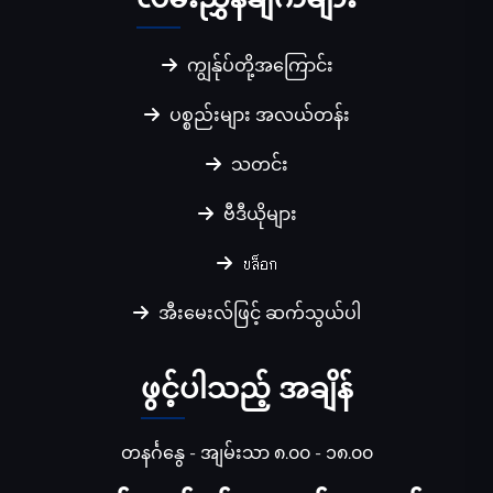
ကျွန်ုပ်တို့အကြောင်း
ပစ္စည်းများ အလယ်တန်း
သတင်း
ဗီဒီယိုများ
บล็อก
အီးမေးလ်ဖြင့် ဆက်သွယ်ပါ
ဖွင့်ပါသည့် အချိန်
တနင်္ဂနွေ - အျမ်းသာ ၈.၀၀ - ၁၈.၀၀