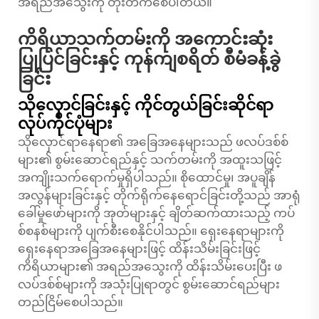
အရည်အသွေးကို တိုးတက်စေပါတယ်။
ကိရိယာသက်တမ်းကို အကောင်းဆုံး
ပြုပြင်ခြင်းနှင့် ကုန်ကျစရိတ် စီမံခန့်ခွဲ
ခြင်း
သိုလှောင်ခြင်းနှင့် ကိုင်တွယ်ခြင်းဆိုင်ရာ
လုပ်ကိုင်ပုံများ
သိုလှောင်ရာနေရာ၏ အခြေအနေများသည် ဖလပ်ဒစ်စ်
များ၏ စွမ်းဆောင်ရည်နှင့် သက်တမ်းကို အထူးသဖြင့်
အကျိုးသက်ရောက်မှုရှိပါသည်။ စိုထောင်မှု၊ အပူချိန်
အလွန်များခြင်းနှင့် တိုက်ရိုက်နေရောင်ခြင်းတို့သည် အာရုံ
ခေါ်မှုဖော်များကို အုတ်များနှင့် ချိတ်ဆက်ထားသည့် ကပ်
စ်စနစ်များကို ပျက်စီးစေနိုင်ပါသည်။ ရှေးနေရာများကို
ရှေးနေရာအခြေအနေများဖြင့် ထိန်းသိမ်းခြင်းဖြင့်
ကိရိယာများ၏ အရည်အသွေးကို ထိန်းသိမ်းပေးပြီး ဖ
လပ်ဒစ်စ်များကို အသုံးပြုရာတွင် စွမ်းဆောင်ရည်များ
တည်ငြိမ်စေပါသည်။