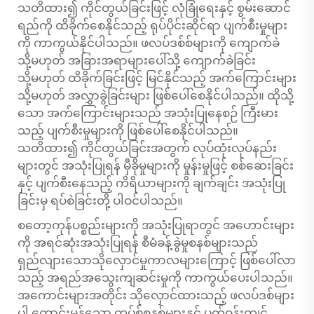
သတိထား၍ ကိုင်တွယ်ခြင်းဖြင့် လုံခြုံရေးနှင့် စွမ်းဆောင်
ရည်ကို ထိခိုက်စေနိုင်သည့် ရုပ်ပိုင်းဆိုင်ရာ ပျက်စီးမှုများ
ကို ကာကွယ်နိုင်ပါသည်။ ဖလပ်ဒစ်စ်များကို ကျောက်ခဲ
သို့မဟုတ် အခြားအရာများပေါ်သို့ ကျောက်ခဲခြင်း
သို့မဟုတ် ထိခိုက်ခြင်းဖြင့် မြင်နိုင်သည့် အက်ကြောင်းများ
သို့မဟုတ် အလွှာခွဲခြင်းများ ဖြစ်ပေါ်စေနိုင်ပါသည်။ ထိုသို့
သော အက်ကြောင်းများသည် အသုံးပြုနေစဉ် ကြီးမား
သည့် ပျက်စီးမှုများကို ဖြစ်ပေါ်စေနိုင်ပါသည်။
သတိထား၍ ကိုင်တွယ်ခြင်းအတွက် လုပ်ထုံးလုပ်နည်း
များတွင် အသုံးပြုရန် မှီခိုမှုများကို မှုန်းမှုဖြင့် စစ်ဆေးခြင်း
နှင့် ပျက်စီးနေသည့် ကိရိယာများကို ချက်ချင်း အသုံးပြု
ခြင်းမှ ရပ်စဲခြင်းတို့ ပါဝင်ပါသည်။
စတော့ကုန်ပစ္စည်းများကို အသုံးပြုရာတွင် အဟောင်းများ
ကို အရင်ဆုံးအသုံးပြုရန် စီမံခန့်ခွဲမှုစနစ်များသည်
ရှည်လျားသောသိုလှောင်မှုကာလများကြောင့် ဖြစ်ပေါ်လာ
သည့် အရည်အသွေးကျဆင်းမှုကို ကာကွယ်ပေးပါသည်။
အကောင်းများအတိုင်း သိုလှောင်ထားသည့် ဖလပ်ဒစ်များ
ပါ ကောင်းမွန်သော ကပ်စ်စနစ်များနှင့် ပတ်ဝန်းကျင်