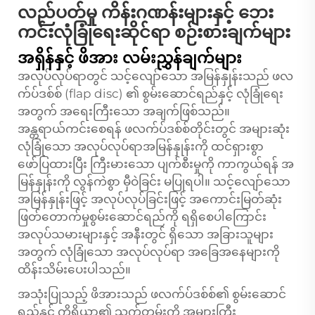
လည်ပတ်မှု ကိန်းဂဏန်းများနှင့် ဘေး
ကင်းလုံခြုံရေးဆိုင်ရာ စဉ်းစားချက်များ
အရှိန်နှင့် ဖိအား လမ်းညွှန်ချက်များ
အလုပ်လုပ်ရာတွင် သင့်လျော်သော အမြန်နှုန်းသည် ဖလ
က်ပ်ဒစ်စ် (flap disc) ၏ စွမ်းဆောင်ရည်နှင့် လုံခြုံရေး
အတွက် အရေးကြီးသော အချက်ဖြစ်သည်။
အန္တရာယ်ကင်းစေရန် ဖလက်ပ်ဒစ်စ်တိုင်းတွင် အများဆုံး
လုံခြုံသော အလုပ်လုပ်ရာအမြန်နှုန်းကို ထင်ရှားစွာ
ဖော်ပြထားပြီး ကြီးမားသော ပျက်စီးမှုကို ကာကွယ်ရန် အ
မြန်နှုန်းကို လွန်ကဲစွာ မှီဝဲခြင်း မပြုရပါ။ သင့်လျော်သော
အမြန်နှုန်းဖြင့် အလုပ်လုပ်ခြင်းဖြင့် အကောင်းမြတ်ဆုံး
ဖြတ်တောက်မှုစွမ်းဆောင်ရည်ကို ရရှိစေပါကြောင်း
အလုပ်သမားများနှင့် အနီးတွင် ရှိသော အခြားသူများ
အတွက် လုံခြုံသော အလုပ်လုပ်ရာ အခြေအနေများကို
ထိန်းသိမ်းပေးပါသည်။
အသုံးပြုသည့် ဖိအားသည် ဖလက်ပ်ဒစ်စ်၏ စွမ်းဆောင်
ရည်နှင့် ကိရိယာ၏ သက်တမ်းကို အများကြီး