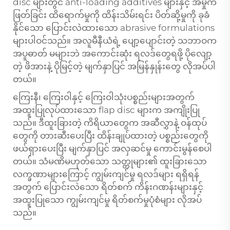
disc များတွင် anti-loading additives များနှင့် အမှိုက်
ဖြတ်ခြင်း ထိရောက်မှုကို ထိန်းသိမ်းရင်း ပိတ်ဆို့မှုကို ခုခံ
နိုင်သော ပြောင်းလဲထားသော abrasive formulations
များပါဝင်သည်။ အလူမီနီယံရဲ့ ပျော့ပျောင်းတဲ့ သဘာဝက
အပူဓာတ် မများဘဲ အကောင်းဆုံး ရလဒ်တွေရဖို့ ပိုလျော့
တဲ့ ဖိအားနဲ့ ပိုမြင့်တဲ့ မျက်နှာပြင် အမြန်နှုန်းတွေ လိုအပ်ပါ
တယ်။
ကြေးနီ၊ ကြေးဝါနှင့် ကြေးဝါသုံးပစ္စည်းများအတွက်
အထူးပြုလုပ်ထားသော flap disc များက အကျိုးပြု
သည်။ ဒီထူးခြားတဲ့ ကိရိယာတွေက အဆီလွှာနဲ့ ဝန်ထုပ်
တွေကို တားဆီးပေးပြီး ထိန်းချုပ်ထားတဲ့ ပစ္စည်းတွေကို
ဖယ်ရှားပေးပြီး မျက်နှာပြင် အလှဆင်မှု ကောင်းမွန်စေပါ
တယ်။ သံမဏိမဟုတ်သော သတ္တုများ၏ ထူးခြားသော
လက္ခဏာများကြောင့် ကျွမ်းကျင်မှု ရလဒ်များ ရရှိရန်
အတွက် ပြောင်းလဲသော ရိတ်စက် ကိန်းဂဏန်းများနှင့်
အထူးပြုသော ကျွမ်းကျင်မှု ရိတ်စက်မှုပုံစံများ လိုအပ်
သည်။