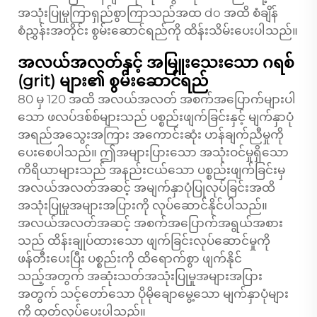
အသုံးပြုမှုကြာရှည်စွာကြာသည်အထ do အထိ စံချိန်
စံညွှန်းအတိုင်း စွမ်းဆောင်ရည်ကို ထိန်းသိမ်းပေးပါသည်။
အလယ်အလတ်နှင့် အမြူးသေးသော ဂရစ်
(grit) များ၏ စွမ်းဆောင်ရည်
80 မှ 120 အထိ အလယ်အလတ် အစက်အပြောက်များပါ
သော ဖလပ်ဒစ်စ်များသည် ပစ္စည်းဖျက်ခြင်းနှင့် မျက်နှာပုံ
အရည်အသွေးအကြား အကောင်းဆုံး ဟန်ချက်ညီမှုကို
ပေးစေပါသည်။ ဤအများပြားသော အသုံးဝင်မှုရှိသော
ကိရိယာများသည် အနည်းငယ်သော ပစ္စည်းဖျက်ခြင်းမှ
အလယ်အလတ်အဆင့် အမျက်နှာပုံပြုလုပ်ခြင်းအထိ
အသုံးပြုမှုအများအပြားကို လုပ်ဆောင်နိုင်ပါသည်။
အလယ်အလတ်အဆင့် အစက်အပြောက်အရွယ်အစား
သည် ထိန်းချုပ်ထားသော ဖျက်ခြင်းလုပ်ဆောင်မှုကို
ဖန်တီးပေးပြီး ပစ္စည်းကို ထိရောက်စွာ ဖျက်နိုင်
သည့်အတွက် အဆုံးသတ်အသုံးပြုမှုအများအပြား
အတွက် သင့်တော်သော ပိုမိုချောမွေ့သော မျက်နှာပုံများ
ကို ထုတ်လုပ်ပေးပါသည်။