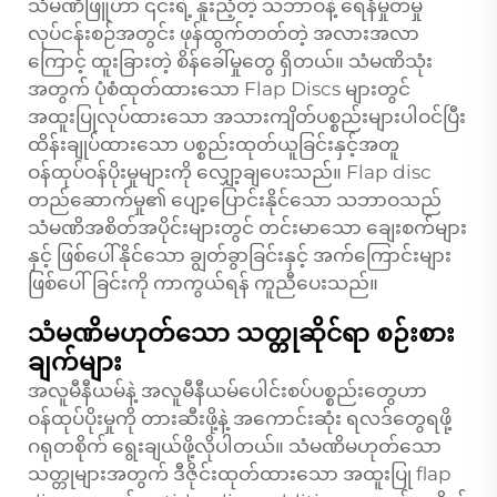
သံမဏိဖြူဟာ ၎င်းရဲ့ နူးညံ့တဲ့ သဘာဝနဲ့ ရေနံမှုတ်မှု
လုပ်ငန်းစဉ်အတွင်း ဖုန်ထွက်တတ်တဲ့ အလားအလာ
ကြောင့် ထူးခြားတဲ့ စိန်ခေါ်မှုတွေ ရှိတယ်။ သံမဏိသုံး
အတွက် ပုံစံထုတ်ထားသော Flap Discs များတွင်
အထူးပြုလုပ်ထားသော အသားကျိတ်ပစ္စည်းများပါဝင်ပြီး
ထိန်းချုပ်ထားသော ပစ္စည်းထုတ်ယူခြင်းနှင့်အတူ
ဝန်ထုပ်ဝန်ပိုးမှုများကို လျှော့ချပေးသည်။ Flap disc
တည်ဆောက်မှု၏ ပျော့ပြောင်းနိုင်သော သဘာဝသည်
သံမဏိအစိတ်အပိုင်းများတွင် တင်းမာသော ချေးစက်များ
နှင့် ဖြစ်ပေါ်နိုင်သော ချွတ်ခွာခြင်းနှင့် အက်ကြောင်းများ
ဖြစ်ပေါ်ခြင်းကို ကာကွယ်ရန် ကူညီပေးသည်။
သံမဏိမဟုတ်သော သတ္တုဆိုင်ရာ စဉ်းစား
ချက်များ
အလူမီနီယမ်နဲ့ အလူမီနီယမ်ပေါင်းစပ်ပစ္စည်းတွေဟာ
ဝန်ထုပ်ပိုးမှုကို တားဆီးဖို့နဲ့ အကောင်းဆုံး ရလဒ်တွေရဖို့
ဂရုတစိုက် ရွေးချယ်ဖို့လိုပါတယ်။ သံမဏိမဟုတ်သော
သတ္တုများအတွက် ဒီဇိုင်းထုတ်ထားသော အထူးပြု flap