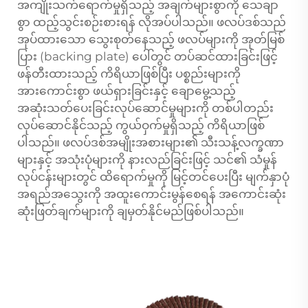
အကျိုးသက်ရောက်မှုရှိသည့် အချက်များစွာကို သေချာ
စွာ ထည့်သွင်းစဉ်းစားရန် လိုအပ်ပါသည်။ ဖလပ်ဒစ်သည်
အုပ်ထားသော သွေးစုတ်နေသည့် ဖလပ်များကို အုတ်မြစ်
ပြား (backing plate) ပေါ်တွင် တပ်ဆင်ထားခြင်းဖြင့်
ဖန်တီးထားသည့် ကိရိယာဖြစ်ပြီး ပစ္စည်းများကို
အားကောင်းစွာ ဖယ်ရှားခြင်းနှင့် ချောမွေ့သည့်
အဆုံးသတ်ပေးခြင်းလုပ်ဆောင်မှုများကို တစ်ပါတည်း
လုပ်ဆောင်နိုင်သည့် ကွယ်ဝှက်မှုရှိသည့် ကိရိယာဖြစ်
ပါသည်။ ဖလပ်ဒစ်အမျိုးအစားများ၏ သီးသန့်လက္ခဏာ
များနှင့် အသုံးပုံများကို နားလည်ခြင်းဖြင့် သင်၏ သံမှုန်
လုပ်ငန်းများတွင် ထိရောက်မှုကို မြင့်တင်ပေးပြီး မျက်နှာပုံ
အရည်အသွေးကို အထူးကောင်းမွန်စေရန် အကောင်းဆုံး
ဆုံးဖြတ်ချက်များကို ချမှတ်နိုင်မည်ဖြစ်ပါသည်။