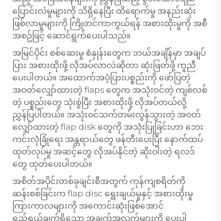
ပြောင်းလဲမှုများကို သိရှိနေပြီး ထိရောက်မှု အနည်းဆုံး
ဖြစ်လာမှုများကို ကြိုတင်ကာကွယ်ရန် အစားထိုးမှုကို အစီ
အစဥ်ဖြင့် ဆောင်ရွက်ပေးပါသည်။
အမြင်ပိုင်း စစ်ဆေးမှု စံနှုန်းတွေက ဘယ်အချိန်မှာ အချပ်
ပြား အစားထိုးဖို့ လိုအပ်လာလဲဆိုတာ ဆုံးဖြတ်ဖို့ ကူညီ
ပေးပါတယ်။ အထောက်အပံ့ပြားပစ္စည်းကို ဖော်ပြတဲ့
အဝတ်လျှော်ထားတဲ့ flaps တွေက အသုံးဝင်တဲ့ ကျစ်လစ်
တဲ့ ပစ္စည်းတွေ သုံးစွဲပြီး အစားထိုးဖို့ လိုအပ်တယ်လို့
ညွှန်ပြပါတယ်။ အသုံးဝင်သက်တမ်းလွန်သွားတဲ့ အဝတ်
လျှော်ထားတဲ့ flap disk တွေကို အသုံးပြုခြင်းဟာ ဘေး
ကင်းလုံခြုံရေး အန္တရာယ်တွေ ဖန်တီးပေးပြီး နောက်ထပ်
ထုတ်လုပ်မှု အဆင့်တွေ လိုအပ်နိုင်တဲ့ ဆိုးဝါးတဲ့ ရလဒ်
တွေ ထုတ်ပေးပါတယ်။
အစိတ်အပိုင်းတစ်ခုချင်းစီအတွက် ကုန်ကျစရိတ်ကို
ဆန်းစစ်ခြင်းက flap disc ရွေးချယ်မှုနှင့် အစားထိုးမှု
ကြားကာလများကို အကောင်းဆုံးဖြစ်အောင်
ရည်ရွယ်ချက်ရှိသော အချက်အလက်များကို ပေးပါ