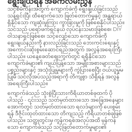
ရွေးချယ်ရန် အဓိကလမ်းညွှန်
သင့်စီမံကိန်းအတွက် ကျောက်ခဲကို ရွေးချယ်ခြင်းသည်
သန့်ရှင်းပြီး ထိရောက်သော ဖြတ်တောက်မှုနှင့် အန္တရာယ်
ရှိနိုင်သော ကျဆုံးမှုကြား ကွာခြားမှုကို ဖြစ်စေနိုင်ပါသည်။
သင်သည် ပရော်ဖက်ရှင်နယ် လုပ်ငန်းသမားဖြစ်စေ၊ DIY
ဝါသနာရှင်ဖြစ်စေ၊ သင့်လျော်သော ကျောက်ခဲကို
ရွေးချယ်နည်းကို နားလည်ခြင်းသည် ဘေးကင်းရေးနှင့်
အကောင်းဆုံးစွမ်းဆောင်ရည်အတွက် အလွန်အရေးကြီး
ပါသည်။ ယနေ့ခေတ်ဈေးကွက်တွင် ရရှိနိုင်သော
ကျောက်ခဲများ၏ ကျယ်ပြန့်သော အမျိုးအစားများသည်
ပစ္စည်းများနှင့် အသုံးပြုမှုများကို ကွဲပြားစေပြီး ဝယ်ယူမှုမ
ပြုမီ သင်လိုအပ်သည့်အရာကို တိကျစွာ သိရှိရန် အလွန်
အရေးကြီးပါသည်။
ကျောက်ခဲသည် သုံးစွဲပြီးသားကိရိယာတစ်ခုထက် ပို
ပါသည် - ၎င်းသည် သတ်မှတ်ထားသော အခြေအနေများ
အောက်တွင် သတ်မှတ်ထားသော ရလဒ်များကို ပေးစွမ်း
ရန် ဒီဇိုင်းထုတ်ထားသော တိကျသည့် ကိရိယာတစ်ခုဖြစ်
ပါသည်။ သတ္တုတွင်းမှ ကွန်ကရစ်အလုပ်အထိ မှန်ကန်
သော ကျောက်ခဲသည် သင့်ဖြတ်တောက်မှုများ၏