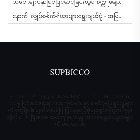
ယခင် :
မျက်နှာပြင်ပြင်ဆင်ခြင်းတွင် စက္ကူချောင်း၏ အခန်းကဏ္ဍ - နည်းလမ်းများနှင့် အကောင်းဆုံး အလေ့အကျင့်များ
နောက် :
လျှပ်စစ်ကိရိယာများရွေးချယ်ပုံ - အပြည့်အစုံလမ်းညွှန်
Sichuan Zhongyan New Material Technology Co.,
Ltd. မှ ပြင်ဆင်ရေးများ၊ အကိုင်းများနှင့် ဓာတ်ပုံဖြေရှင်းမှုများ
ကို တွေ့ရှိပါ။ မျက်နှာပြင်ပြုပြင်မှုနှင့် ပိုမိုများစွာအတွက် ကျွန်
တို့၏ ပণုပြီးသော ထုတ်ကုန်များနှင့် အသစ်မှုနည်းပညာများ
ကို လေ့လာပါ။