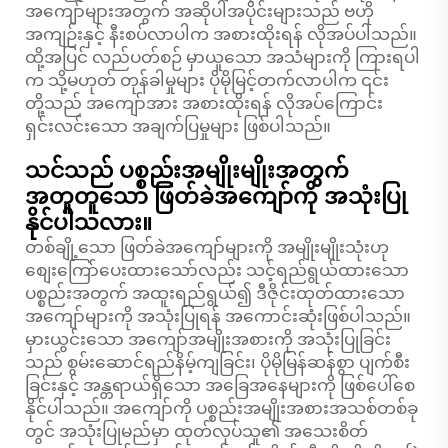
အကျော်များအတွက် အဆိုပါအပိုင်းများသည် ဗဟို
အကျဉ်းနှင့် နီးစပ်လာပါက အစားထိုးရန် လိုအပ်ပါသည်။
ထို့အပြင် လည်ပတ်စဉ် မှာယူသော အသံများကို ကြားရပါ
က သို့မဟုတ် တုန်ခါမှုများ ပိုမိုမြင့်တက်လာပါက ၎င်း
တို့သည် အကျော်အား အစားထိုးရန် လိုအပ်ကြောင်း
ရှင်းလင်းသော အချက်ပြမှုများ ဖြစ်ပါသည်။
သင်သည် ပစ္စည်းအမျိုးမျိုးအတွက်
အတူတူသော ဖြတ်ခဲအကျော်ကို အသုံးပြု
နိုင်ပါသလား။
တစ်ချို့သော ဖြတ်ခဲအကျော်များကို အမျိုးမျိုးသုံးဟု
စျေးကြော်ပေးထားသော်လည်း သင့်ရည်ရွယ်ထားသော
ပစ္စည်းအတွက် အထူးရည်ရွယ်၍ ဒီဇိုင်းထုတ်ထားသော
အကျော်များကို အသုံးပြုရန် အကောင်းဆုံးဖြစ်ပါသည်။
မှားယွင်းသော အကျော်အမျိုးအစားကို အသုံးပြုခြင်း
သည် စွမ်းဆောင်ရည်နိမ့်ကျခြင်း၊ ပိုမိုမြန်ဆန်စွာ ပျက်စီး
ခြင်းနှင့် အန္တရာယ်ရှိသော အခြေအနေများကို ဖြစ်ပေါ်စေ
နိုင်ပါသည်။ အကျော်ကို ပစ္စည်းအမျိုးအစားအသစ်တစ်ခု
တွင် အသုံးပြုမည်မှာ ထုတ်လုပ်သူ၏ အသေးစိတ်