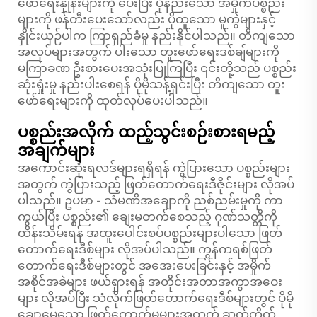
ဖော်ရေးနှုန်းများကို ပေးပြီး ပိုနည်းသော အမှိုက်ပစ္စည်း
များကို ဖန်တီးပေးသော်လည်း ပိုထူသော မူကွဲများနှင့်
နှိုင်းယှဉ်ပါက ကြာရှည်ခံမှု နည်းနိုင်ပါသည်။ တိကျသော
အလုပ်များအတွက် ပါးသော တူးဖော်ရေးဒစ်ချ်များကို
မကြာခဏ ဦးစားပေးအသုံးပြုကြပြီး ၎င်းတို့သည် ပစ္စည်း
ဆုံးရှုံးမှု နည်းပါးစေရန် ပိုမိုသန့်ရှင်းပြီး တိကျသော တူး
ဖော်ရေးများကို ထုတ်လုပ်ပေးပါသည်။
ပစ္စည်းအလိုက် ထည့်သွင်းစဉ်းစားရမည့်
အချက်များ
အကောင်းဆုံးရလဒ်များရရှိရန် ကွဲပြားသော ပစ္စည်းများ
အတွက် ကွဲပြားသည့် ဖြတ်တောက်ရေးဒီဇိုင်းများ လိုအပ်
ပါသည်။ ဥပမာ - သံမဏိအချောကို ညစ်ညမ်းမှုကို ကာ
ကွယ်ပြီး ပစ္စည်း၏ ချေးမတက်စေသည့် ဂုဏ်သတ္တိကို
ထိန်းသိမ်းရန် အထူးပေါင်းစပ်ပစ္စည်းများပါသော ဖြတ်
တောက်ရေးဒီစ်များ လိုအပ်ပါသည်။ ကွန်ကရစ်ဖြတ်
တောက်ရေးဒီစ်များတွင် အအေးပေးခြင်းနှင့် အမှိုက်
အစိုင်အခဲများ ဖယ်ရှားရန် အတိုင်းအတာအကွာအဝေး
များ လိုအပ်ပြီး သံလိုက်ဖြတ်တောက်ရေးဒီစ်များတွင် ပိုမို
ချောမွေ့သော ဖြတ်တောက်မှုများအတွက် ဆက်တိုက်