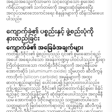
အရည်အသွေးကိုသာမက သင့်လျော်သော စွမ်းအင်
ကိရိယာများ၏ သက်တမ်းကို အများဆုံးဖြစ်စေပြီး
အလုပ်သမားဘေးကင်းရေး စံနှုန်းများကို ထိန်းသိမ်းပေး
ပါသည်။
ကျောက်ခဲ၏ ပစ္စည်းနှင့် ဖွဲ့စည်းပုံကို
နားလည်ခြင်း
ကျောက်ခဲ၏ အခြေခံအချက်များ
ကတ်ရိုးဒီဇိုင်း၏ ဖွဲ့စည်းပုံသည် ၎င်း၏ စွမ်းဆောင်ရည်
အပေါ် အရေးပါသော အခန်းကဏ္ဍမှ ပါဝင်ပါသည်။ ရိုးရာ
ကြိတ်ခွဲထားသော ကတ်ရိုးဒီဇိုင်းများကို အလူမီနီယမ်
အောက်ဆိုဒ် (aluminum oxide) သို့မဟုတ် ဆီလီကွန်
ကာဘိုက် (silicon carbide) အမှုန့်များကို အထူး
ဓာတုပစ္စည်းများဖြင့် ပေါင်းစပ်၍ ပြုလုပ်ထားပါသည်။
ဤပစ္စည်းများသည် ဒီဇိုင်း၏ ဖြတ်တောက်နိုင်စွမ်း၊ ခံနိုင်
ရည်နှင့် အသုံးပြုနိုင်မှုကို ဆုံးဖြတ်ပေးပါသည်။ အလူမီနီ
ယမ် အောက်ဆိုဒ် ဒီဇိုင်းများသည် သတ္တုဓာတ်ပါသော
သတ္တုများကို ဖြတ်တောက်ရာတွင် ထူးချွန်ပြီး ဆီလီကွန်
ကာဘိုက် ဒီဇိုင်းများမှာ သတ္တုဓာတ်မပါသော ပစ္စည်းများ