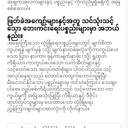
အချက်အလက်များနှင့် ပစ္စည်းနှင့် ကိုက်ညီမှုရှိမရှိကို အမြဲ
စစ်ဆေးပါ။
ဖြတ်ခဲအကျော်များနှင့်အတူ သင်သုံးသင့်
သော ဘေးကင်းရေးပစ္စည်းများမှာ အဘယ်
နည်း။
အရေးကြီးသော လုံခြုံရေးပစ္စည်းများတွင် မျက်စိကာ
ကွယ်ရန် မျက်မှန် (သို့) မျက်နှာတစ်ခုလုံးကိုကာကွယ်ပေး
သော ပြား၊ နားကာ၊ ဖုန်ကာမျက်နှာဖုံး (သို့) ရှူထုတ်
ကိရိယာ၊ ကာကွယ်ပေးသော လက်အိတ်များနှင့်
သင့်တော်သော အလုပ်ဝတ်စုံများ ပါဝင်ပါသည်။ သင့်
အလုပ်နေရာသည် လေဝင်လေထွက်ကောင်းမွန်ပြီး
မီးလောင်နိုင်သော ပစ္စည်းများမှ ကင်းဝဲကြောင်း သေချာ
ပါစေ။ လျှပ်စစ်ကိရိယာတိုင်းတွင် သင့်တော်သော ကာ
ကွယ်မှုကို အမြဲအသုံးပြုပြီး ကိရိယာနှင့် ဒီဇိုင်း
ထုတ်လုပ်သူများမှ ပေးထားသော လုံခြုံရေး
ညွှန်ကြားချက်များအားလုံးကို လိုက်နာပါ။