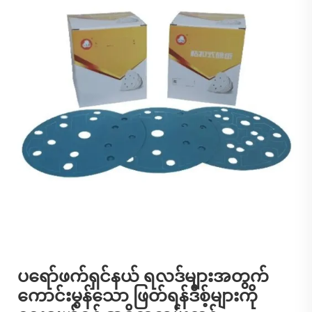
ပရော်ဖက်ရှင်နယ် ရလဒ်များအတွက်
ကောင်းမွန်သော ဖြတ်ရန်ဒီစ့်များကို