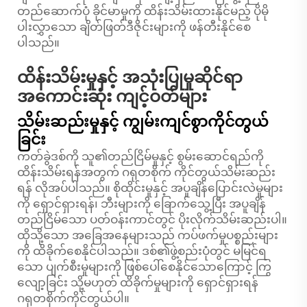
တည်ဆောက်ပုံ ခိုင်မာမှုကို ထိန်းသိမ်းထားနိုင်မည့် ပိုမို
ပါးလွှာသော ချိတ်ဖြတ်ဒီဇိုင်းများကို ဖန်တီးနိုင်စေ
ပါသည်။
ထိန်းသိမ်းမှုနှင့် အသုံးပြုမှုဆိုင်ရာ
အကောင်းဆုံး ကျင့်ဝတ်များ
သိမ်းဆည်းမှုနှင့် ကျွမ်းကျင်စွာကိုင်တွယ်
ခြင်း
ကတ်ခွဲဒစ်ကို သူ၏တည်ငြိမ်မှုနှင့် စွမ်းဆောင်ရည်ကို
ထိန်းသိမ်းရန်အတွက် ဂရုတစိုက် ကိုင်တွယ်သိမ်းဆည်း
ရန် လိုအပ်ပါသည်။ စိုထိုင်းမှုနှင့် အပူချိန်ပြောင်းလဲမှုများ
ကို ရှောင်ရှားရန်၊ ဘီးများကို ခြောက်သွေ့ပြီး အပူချိန်
တည်ငြိမ်သော ပတ်ဝန်းကာင်တွင် ပိုးလိုက်သိမ်းဆည်းပါ။
ထိုသို့သော အခြေအနေများသည် ကပ်ဖက်မှုပစ္စည်းများ
ကို ထိခိုက်စေနိုင်ပါသည်။ ဒစ်၏ဖွဲ့စည်းပုံတွင် မမြင်ရ
သော ပျက်စီးမှုများကို ဖြစ်ပေါ်စေနိုင်သောကြောင့် ကြွ
လျော့ခြင်း သို့မဟုတ် ထိခိုက်မှုများကို ရှောင်ရှားရန်
ဂရုတစိုက်ကိုင်တွယ်ပါ။