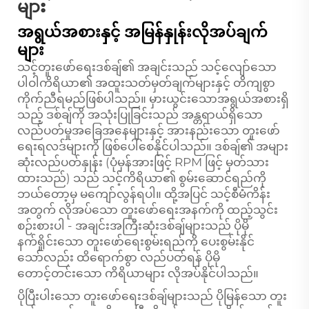
များ
အရွယ်အစားနှင့် အမြန်နှုန်းလိုအပ်ချက်
များ
သင့်တူးဖော်ရေးဒစ်ချ်၏ အချင်းသည် သင့်လျော်သော
ပါဝါကိရိယာ၏ အထူးသတ်မှတ်ချက်များနှင့် တိကျစွာ
ကိုက်ညီရမည်ဖြစ်ပါသည်။ မှားယွင်းသောအရွယ်အစားရှိ
သည့် ဒစ်ချ်ကို အသုံးပြုခြင်းသည် အန္တရာယ်ရှိသော
လည်ပတ်မှုအခြေအနေများနှင့် အားနည်းသော တူးဖော်
ရေးရလဒ်များကို ဖြစ်ပေါ်စေနိုင်ပါသည်။ ဒစ်ချ်၏ အများ
ဆုံးလည်ပတ်နှုန်း (ပုံမှန်အားဖြင့် RPM ဖြင့် မှတ်သား
ထားသည်) သည် သင့်ကိရိယာ၏ စွမ်းဆောင်ရည်ကို
ဘယ်တော့မှ မကျော်လွန်ရပါ။ ထို့အပြင် သင့်စီမံကိန်း
အတွက် လိုအပ်သော တူးဖော်ရေးအနက်ကို ထည့်သွင်း
စဉ်းစားပါ - အချင်းအကြီးဆုံးဒစ်ချ်များသည် ပိုမို
နက်ရှိုင်းသော တူးဖော်ရေးစွမ်းရည်ကို ပေးစွမ်းနိုင်
သော်လည်း ထိရောက်စွာ လည်ပတ်ရန် ပိုမို
တောင့်တင်းသော ကိရိယာများ လိုအပ်နိုင်ပါသည်။
ပိုပြီးပါးသော တူးဖော်ရေးဒစ်ချ်များသည် ပိုမြန်သော တူး