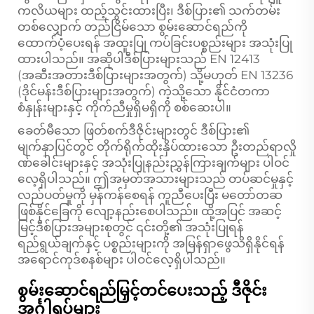
ကလိယများ ထည့်သွင်းထားပြီး၊ ဒီစ်ပြား၏ သက်တမ်း
တစ်လျှောက် တည်ငြိမ်သော စွမ်းဆောင်ရည်ကို
ထောက်ပံ့ပေးရန် အထူးပြု ကပ်ခြင်းပစ္စည်းများ အသုံးပြု
ထားပါသည်။ အဆိုပါဒီစ်ပြားများသည် EN 12413
(အဆီးအတားဒီစ်ပြားများအတွက်) သို့မဟုတ် EN 13236
(ဒိုင်မန်းဒီစ်ပြားများအတွက်) ကဲ့သို့သော နိုင်ငံတကာ
စံနှုန်းများနှင့် ကိုက်ညီမှုရှိမရှိကို စစ်ဆေးပါ။
ခေတ်မီသော ဖြတ်စက်ဒီဇိုင်းများတွင် ဒီစ်ပြား၏
မျက်နှာပြင်တွင် တိုက်ရိုက်ထိုးနှိပ်ထားသော ဦးတည်ရာလှို
ဏ်ခေါင်းများနှင့် အသုံးပြုနည်းညွှန်ကြားချက်များ ပါဝင်
လေ့ရှိပါသည်။ ဤအမှတ်အသားများသည် တပ်ဆင်မှုနှင့်
လည်ပတ်မှုကို မှန်ကန်စေရန် ကူညီပေးပြီး မတော်တဆ
ဖြစ်နိုင်ခြေကို လျော့နည်းစေပါသည်။ ထို့အပြင် အဆင့်
မြင့်ဒီစ်ပြားအများစုတွင် ၎င်းတို့၏ အသုံးပြုရန်
ရည်ရွယ်ချက်နှင့် ပစ္စည်းများကို အမြန်ရှာဖွေသိရှိနိုင်ရန်
အရောင်ကုဒ်စနစ်များ ပါဝင်လေ့ရှိပါသည်။
စွမ်းဆောင်ရည်မြှင့်တင်ပေးသည့် ဒီဇိုင်း
အင်္ဂါရပ်များ