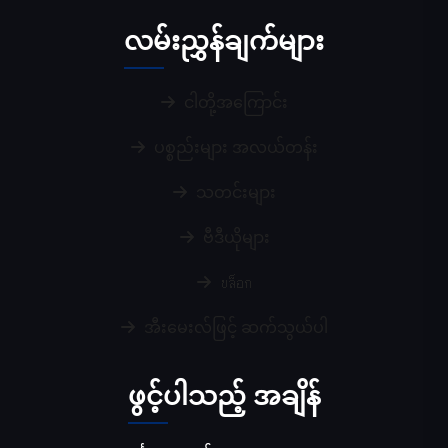
လမ်းညွှန်ချက်များ
ငါတို့အကြောင်း
ပစ္စည်းများ အလယ်တန်း
သတင်းများ
ဗီဒီယိုများ
บล็อก
အီးမေးလ်ဖြင့် ဆက်သွယ်ပါ
ဖွင့်ပါသည့် အချိန်