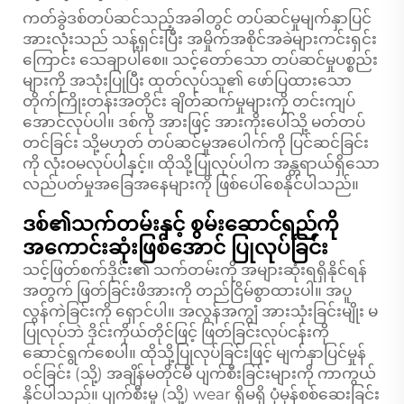
ကတ်ခွဲဒစ်တပ်ဆင်သည့်အခါတွင် တပ်ဆင်မှုမျက်နှာပြင်
အားလုံးသည် သန့်ရှင်းပြီး အမှိုက်အစိုင်အခဲများကင်းရှင်း
ကြောင်း သေချာပါစေ။ သင့်တော်သော တပ်ဆင်မှုပစ္စည်း
များကို အသုံးပြုပြီး ထုတ်လုပ်သူ၏ ဖော်ပြထားသော
တိုက်ကြိုးတန်းအတိုင်း ချိတ်ဆက်မှုများကို တင်းကျပ်
အောင်လုပ်ပါ။ ဒစ်ကို အားဖြင့် အားကိုးပေါ်သို့ မတ်တပ်
တင်ခြင်း သို့မဟုတ် တပ်ဆင်မှုအပေါက်ကို ပြင်ဆင်ခြင်း
ကို လုံးဝမလုပ်ပါနှင့်။ ထိုသို့ပြုလုပ်ပါက အန္တရာယ်ရှိသော
လည်ပတ်မှုအခြေအနေများကို ဖြစ်ပေါ်စေနိုင်ပါသည်။
ဒစ်၏သက်တမ်းနှင့် စွမ်းဆောင်ရည်ကို
အကောင်းဆုံးဖြစ်အောင် ပြုလုပ်ခြင်း
သင့်ဖြတ်စက်ဒိုင်း၏ သက်တမ်းကို အများဆုံးရရှိနိုင်ရန်
အတွက် ဖြတ်ခြင်းဖိအားကို တည်ငြိမ်စွာထားပါ။ အပူ
လွန်ကဲခြင်းကို ရှောင်ပါ။ အလွန်အကျွံ အားသုံးခြင်းမျိုး မ
ပြုလုပ်ဘဲ ဒိုင်းကိုယ်တိုင်ဖြင့် ဖြတ်ခြင်းလုပ်ငန်းကို
ဆောင်ရွက်စေပါ။ ထိုသို့ပြုလုပ်ခြင်းဖြင့် မျက်နှာပြင်မှုန်
ဝင်ခြင်း (သို့) အချိန်မတိုင်မီ ပျက်စီးခြင်းများကို ကာကွယ်
နိုင်ပါသည်။ ပျက်စီးမှု (သို့) wear ရှိမရှိ ပုံမှန်စစ်ဆေးခြင်း