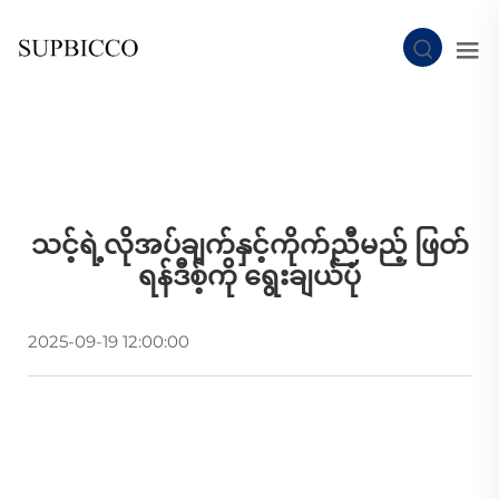
သင့်ရဲ့လိုအပ်ချက်နှင့်ကိုက်ညီမည့် ဖြတ်
ရန်ဒီစ့်ကို ရွေးချယ်ပုံ
2025-09-19 12:00:00