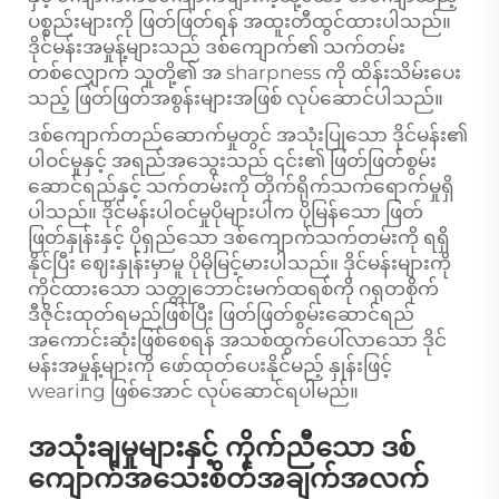
ပစ္စည်းများကို ဖြတ်ဖြတ်ရန် အထူးတီထွင်ထားပါသည်။
ဒိုင်မန်းအမှုန့်များသည် ဒစ်ကျောက်၏ သက်တမ်း
တစ်လျှောက် သူတို့၏ အ sharpness ကို ထိန်းသိမ်းပေး
သည့် ဖြတ်ဖြတ်အစွန်းများအဖြစ် လုပ်ဆောင်ပါသည်။
ဒစ်ကျောက်တည်ဆောက်မှုတွင် အသုံးပြုသော ဒိုင်မန်း၏
ပါဝင်မှုနှင့် အရည်အသွေးသည် ၎င်း၏ ဖြတ်ဖြတ်စွမ်း
ဆောင်ရည်နှင့် သက်တမ်းကို တိုက်ရိုက်သက်ရောက်မှုရှိ
ပါသည်။ ဒိုင်မန်းပါဝင်မှုပိုများပါက ပိုမြန်သော ဖြတ်
ဖြတ်နှုန်းနှင့် ပိုရှည်သော ဒစ်ကျောက်သက်တမ်းကို ရရှိ
နိုင်ပြီး ဈေးနှုန်းမှာမူ ပိုမိုမြင့်မားပါသည်။ ဒိုင်မန်းများကို
ကိုင်ထားသော သတ္တုဘောင်းမက်ထရစ်ကို ဂရုတစိုက်
ဒီဇိုင်းထုတ်ရမည်ဖြစ်ပြီး ဖြတ်ဖြတ်စွမ်းဆောင်ရည်
အကောင်းဆုံးဖြစ်စေရန် အသစ်ထွက်ပေါ်လာသော ဒိုင်
မန်းအမှုန့်များကို ဖော်ထုတ်ပေးနိုင်မည့် နှုန်းဖြင့်
wearing ဖြစ်အောင် လုပ်ဆောင်ရပါမည်။
အသုံးချမှုများနှင့် ကိုက်ညီသော ဒစ်
ကျောက်အသေးစိတ်အချက်အလက်