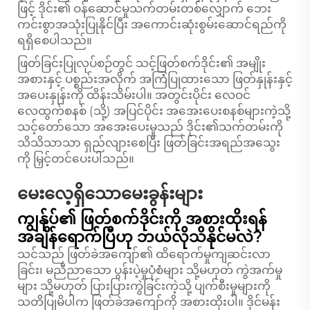
ဖြင့် ဒိုင်း၏ ဝန်ဆောင်မှုသက်တမ်းတစ်လျှောက် ဘေး
ကင်းစွာအသုံးပြုနိုင်ပြီး အကောင်းဆုံးစွမ်းဆောင်ရည်ကို
ရရှိစေပါသည်။
ဖြတ်ခြင်းပြုလုပ်စဉ်တွင် သင့်ဖြတ်စက်ဒိုင်း၏ အမျိုး
အစားနှင့် ပစ္စည်းအလိုက် အကြံပြုထားသော ဖြတ်နှုန်းနှင့်
အပေးနှုန်းကို ထိန်းသိမ်းပါ။ အတွင်းပိုင်း လေဝင်
လေထွက်စနစ် (သို့) အပြင်ပိုင်း အအေးပေးစနစ်များကဲ့သို့
သင့်တော်သော အအေးပေးမှုသည် ဒိုင်း၏သက်တမ်းကို
သိသိသာသာ ရှည်လျားစေပြီး ဖြတ်ခြင်းအရည်အသွေး
ကို မြှင့်တင်ပေးပါသည်။
မေးလေ့ရှိသောမေးခွန်းများ
ကျွန်ုပ်၏ ဖြတ်စက်ဒိုင်းကို အစားထိုးရန်
အချိန်ရောက်ပြီဟု ဘယ်လိုသိနိုင်မလဲ?
သင်သည် ဖြတ်ခဲအကျော်၏ ထိရောက်မှုကျဆင်းလာ
ခြင်း၊ မညီညာသော ပွန်းပဲ့မှုပုံစံများ သို့မဟုတ် ကွဲအက်မှု
များ သို့မဟုတ် ပြားပြားကွဲခြင်းကဲ့သို့ ပျက်စီးမှုများကို
သတိပြုမိပါက ဖြတ်ခဲအကျော်ကို အစားထိုးပါ။ ဒိုင်မန်း