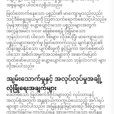
အစွန်းများ ပါဝင်လေ့ရှိပါသည်။
ဖြတ်တောက်နေသော ပစ္စည်း၏ မာကျောမှုသည်လည်း
သင့်ဒီစ်ရွေးချယ်မှုကို ဩဇာသက်ရောက်စေသင့်ပါသည်။
ပုံမှန်အားဖြင့် ပျော့ပျောင်းသော ပစ္စည်းများအတွက်
အလွန်အမင်း wear မဖြစ်စေရန် ပို၍မာသော
ဘုန်း(bond) ပါသော ဒီစ်များ လိုအပ်ပြီး မာကျောသော
ပစ္စည်းများအတွက်မူ ဖြတ်တောက်သည့် မျက်နှာပြင်၏
ထိန်းချုပ်နိုင်သော ပျက်စီးမှုကို ခွင့်ပြုကာ အက်စစ်ဓာတ်
ပါသော အစိတ်အမှုက်အသစ်များကို အဆက်မပြတ်
ထုတ်ဖော်ပေးသည့် ပျော့ပျောင်းသော ဘုန်း(bond) များ
လိုအပ်ပါသည်။
အျမ်းသောက်မှုနှင့် အလုပ်လုပ်မှုအချို့
လုံခြုံရေးအချက်များ
ခေတ်မီသော ဖြတ်စက်ဒီဇိုင်းများတွင် လုပ်သားနှင့်
အလုပ်ရုံအတွက် အန္တရာယ်ကာကွယ်ပေးသည့် အင်္ဂါရပ်
များစွာ ပါဝင်ပါသည်။ အမြန်နှုန်းမြင့်မားစဉ် ဒီစ်ပြားများ
ကွဲအက်ခြင်းမှ ကာကွယ်ရန် အားကောင်းသော ဗဟိုနျူ