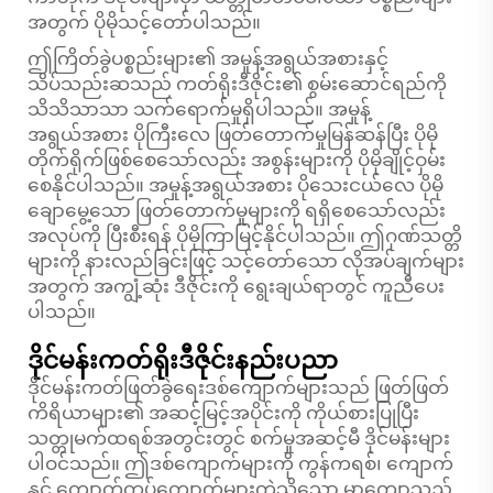
အတွက် ပိုမိုသင့်တော်ပါသည်။
ဤကြိတ်ခွဲပစ္စည်းများ၏ အမှုန့်အရွယ်အစားနှင့်
သိပ်သည်းဆသည် ကတ်ရိုးဒီဇိုင်း၏ စွမ်းဆောင်ရည်ကို
သိသိသာသာ သက်ရောက်မှုရှိပါသည်။ အမှုန့်
အရွယ်အစား ပိုကြီးလေ ဖြတ်တောက်မှုမြန်ဆန်ပြီး ပိုမို
တိုက်ရိုက်ဖြစ်စေသော်လည်း အစွန်းများကို ပိုမိုချိုင့်ဝှမ်း
စေနိုင်ပါသည်။ အမှုန့်အရွယ်အစား ပိုသေးငယ်လေ ပိုမို
ချောမွေ့သော ဖြတ်တောက်မှုများကို ရရှိစေသော်လည်း
အလုပ်ကို ပြီးစီးရန် ပိုမိုကြာမြင့်နိုင်ပါသည်။ ဤဂုဏ်သတ္တိ
များကို နားလည်ခြင်းဖြင့် သင့်တော်သော လိုအပ်ချက်များ
အတွက် အကျွံ့ဆုံး ဒီဇိုင်းကို ရွေးချယ်ရာတွင် ကူညီပေး
ပါသည်။
ဒိုင်မန်းကတ်ရိုးဒီဇိုင်းနည်းပညာ
ဒိုင်မန်းကတ်ဖြတ်ခွဲရေးဒစ်ကျောက်များသည် ဖြတ်ဖြတ်
ကိရိယာများ၏ အဆင့်မြင့်အပိုင်းကို ကိုယ်စားပြုပြီး
သတ္တုမက်ထရစ်အတွင်းတွင် စက်မှုအဆင့်မီ ဒိုင်မန်းများ
ပါဝင်သည်။ ဤဒစ်ကျောက်များကို ကွန်ကရစ်၊ ကျောက်
နှင့် ကျောက်ကပ်ကျောက်များကဲ့သို့သော မာကျောသည့်