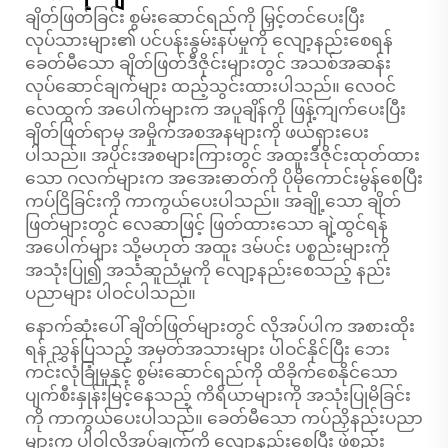
ချိတ်ဖြတ်ခြင်း စွမ်းဆောင်ရည်ကို မြှင့်တင်ပေးပြီး
လုပ်သားများ၏ ပင်ပန်းနွမ်းနပ်မှုကို လျော့နည်းစေရန်
ခေတ်မီသော ချိတ်ဖြတ်ဒီဇိုင်းများတွင် အသစ်အဆန်း
လုပ်ဆောင်ချက်များ ထည့်သွင်းထားပါသည်။ လေဝင်
လေထွက် အပေါက်များက အပူချိန်ကို ဖြန့်ကျက်ပေးပြီး
ချိတ်ဖြတ်ရာမှ အမှိုက်အစအနများကို ဖယ်ရှားပေး
ပါသည်။ အပိုင်းအစများကြားတွင် အထူးဒီဇိုင်းထုတ်ထား
သော ဂလက်များက အအေးဓာတ်ကို ပိုမိုကောင်းမွန်စေပြီး
ကပ်ငြိခြင်းကို ကာကွယ်ပေးပါသည်။ အချို့သော ချိတ်
ဖြတ်များတွင် လေဆာဖြင့် ဖြတ်ထားသော ချဲ့ထွင်ရန်
အပေါက်များ သို့မဟုတ် အထူး ဒမ်ပင်း ပစ္စည်းများကို
အသုံးပြု၍ အသံဆူညံမှုကို လျော့နည်းစေသည့် နည်း
ပညာများ ပါဝင်ပါသည်။
နောက်ဆုံးပေါ် ချိတ်ဖြတ်များတွင် လိုအပ်ပါက အစားထိုး
ရန် ညွှန်ပြသည့် အမှတ်အသားများ ပါဝင်နိုင်ပြီး ဘေး
ကင်းလုံခြုံမှုနှင့် စွမ်းဆောင်ရည်ကို ထိခိုက်စေနိုင်သော
ပျက်စီးနှုန်းမြင့်နေသည့် ကိရိယာများကို အသုံးပြုမိခြင်း
ကို ကာကွယ်ပေးပါသည်။ ခေတ်မီသော ကပ်ညှိနည်းပညာ
များက ပါဝါလိုအပ်ချက်ကို လျော့နည်းစေပြီး ဖွဲ့စည်း