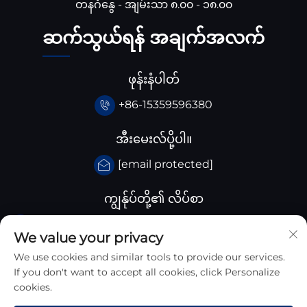
တနင်္ဂနွေ - အျမ်းသာ ၈.၀၀ - ၁၈.၀၀
ဆက်သွယ်ရန် အချက်အလက်
ဖုန်းနံပါတ်
+86-15359596380
အီးမေးလ်ပို့ပါ။
[email protected]
ကျွန်ုပ်တို့၏ လိပ်စာ
ချီးနား Huangjiaba ကုမ္ပါဏီ, Santai County,
We value your privacy
Sichuan province, ချီးနား
We use cookies and similar tools to provide our services.
If you don't want to accept all cookies, click Personalize
cookies.