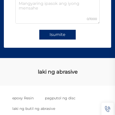
0/1000
Isumite
laki ng abrasive
epoxy Resin
pagputol ng disc
laki ng butil ng abrasive