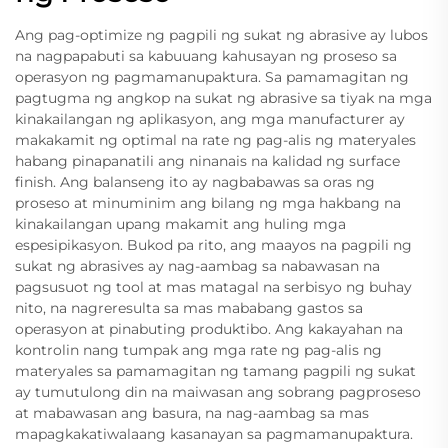
Ang pag-optimize ng pagpili ng sukat ng abrasive ay lubos
na nagpapabuti sa kabuuang kahusayan ng proseso sa
operasyon ng pagmamanupaktura. Sa pamamagitan ng
pagtugma ng angkop na sukat ng abrasive sa tiyak na mga
kinakailangan ng aplikasyon, ang mga manufacturer ay
makakamit ng optimal na rate ng pag-alis ng materyales
habang pinapanatili ang ninanais na kalidad ng surface
finish. Ang balanseng ito ay nagbabawas sa oras ng
proseso at minuminim ang bilang ng mga hakbang na
kinakailangan upang makamit ang huling mga
espesipikasyon. Bukod pa rito, ang maayos na pagpili ng
sukat ng abrasives ay nag-aambag sa nabawasan na
pagsusuot ng tool at mas matagal na serbisyo ng buhay
nito, na nagreresulta sa mas mababang gastos sa
operasyon at pinabuting produktibo. Ang kakayahan na
kontrolin nang tumpak ang mga rate ng pag-alis ng
materyales sa pamamagitan ng tamang pagpili ng sukat
ay tumutulong din na maiwasan ang sobrang pagproseso
at mabawasan ang basura, na nag-aambag sa mas
mapagkakatiwalaang kasanayan sa pagmamanupaktura.