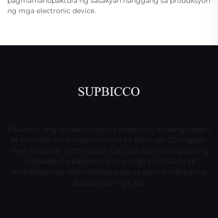
pagmamanupaktura ng sasakyan hanggang sa produksyon
ng mga electronic device.
Kilalanin ang pinakabagong abrasives, kasangkapan,
at kemikal na solusyon mula sa Sichuan Zhongyan
New Material Technology Co., Ltd. Suriin ang aming
malawak na kagamitan ng mga produkto at
makabagong teknolohiya para sa pamamahagi ng
ibabaw at higit pa.