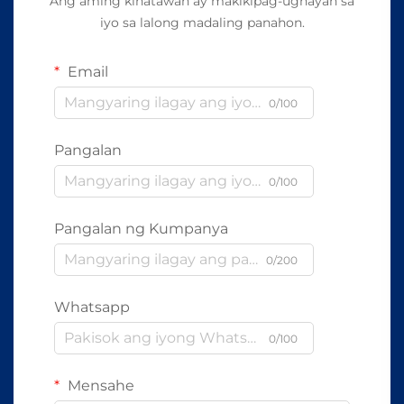
Ang aming kinatawan ay makikipag-ugnayan sa
iyo sa lalong madaling panahon.
Email
0/100
Pangalan
0/100
Pangalan ng Kumpanya
0/200
Whatsapp
0/100
Mensahe