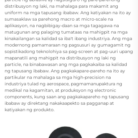
distribusyon ng laki, na mahalaga para makamit ang
uniform na mga tapusang ibabaw. Ang katiyakan na ito ay
sumasaklaw sa parehong macro at micro-scale na
aplikasyon, na nagbibigay-daan sa mga tagagawa na
matugunan ang palaging tumataas na mahigpit na mga
kinakailangan sa kalidad sa iba't ibang industriya. Ang mga
modernong pamamaraan ng pagsusuri ay gumagamit ng
sopistikadong teknolohiya sa pag-screen at pag-uuri upang
mapanatili ang mahigpit na distribusyon ng laki ng
particle, na binabawasan ang mga pagkakaiba sa kalidad
ng tapusang ibabaw. Ang pagkakapare-pareho na ito ay
partikular na mahalaga sa mga high-precision na
industriya tulad ng aerospace, pagmamanupaktura ng
medikal na kagamitan, at produksyon ng electronic
components, kung saan ang pagkakapareho ng tapusang
ibabaw ay direktang nakakaapekto sa pagganap at
katiyakan ng produkto.