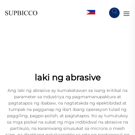
TL
laki ng abrasive
Ang laki ng abrasive ay kumakatawan sa isang kritikal na
parameter sa industriya ng pagmamanupaktura at
pagtatapos ng ibabaw, na nagtatakda ng epektibidad at
tumpak na pagganap ng iba't ibang operasyon tulad ng
paggiling, pagpo-polish, at pagtatapos. Ito ay tumutukoy
sa mga pisikal na sukat ng mga indibidwal na abrasive na
partikulo, na karaniwang sinusukat sa microns o mesh
sizes, na direktang nakakaapekto sa rate ng pagtanggal ng