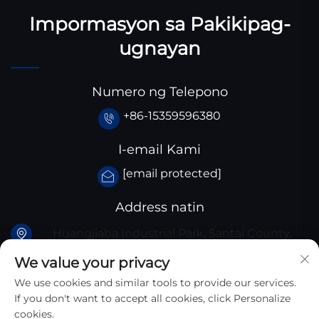
Impormasyon sa Pakikipag-
ugnayan
Numero ng Telepono
+86-15359596380
I-email Kami
[email protected]
Address natin
Huangjiaba Industrial Park, Santai County,
Sichuan Province, China
We value your privacy
We use cookies and similar tools to provide our services.
If you don't want to accept all cookies, click Personalize
cookies.