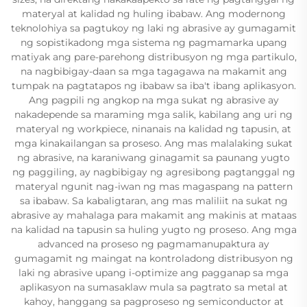
materyal at kalidad ng huling ibabaw. Ang modernong
teknolohiya sa pagtukoy ng laki ng abrasive ay gumagamit
ng sopistikadong mga sistema ng pagmamarka upang
matiyak ang pare-parehong distribusyon ng mga partikulo,
na nagbibigay-daan sa mga tagagawa na makamit ang
tumpak na pagtatapos ng ibabaw sa iba't ibang aplikasyon.
Ang pagpili ng angkop na mga sukat ng abrasive ay
nakadepende sa maraming mga salik, kabilang ang uri ng
materyal ng workpiece, ninanais na kalidad ng tapusin, at
mga kinakailangan sa proseso. Ang mas malalaking sukat
ng abrasive, na karaniwang ginagamit sa paunang yugto
ng paggiling, ay nagbibigay ng agresibong pagtanggal ng
materyal ngunit nag-iwan ng mas magaspang na pattern
sa ibabaw. Sa kabaligtaran, ang mas maliliit na sukat ng
abrasive ay mahalaga para makamit ang makinis at mataas
na kalidad na tapusin sa huling yugto ng proseso. Ang mga
advanced na proseso ng pagmamanupaktura ay
gumagamit ng maingat na kontroladong distribusyon ng
laki ng abrasive upang i-optimize ang pagganap sa mga
aplikasyon na sumasaklaw mula sa pagtrato sa metal at
kahoy, hanggang sa pagproseso ng semiconductor at