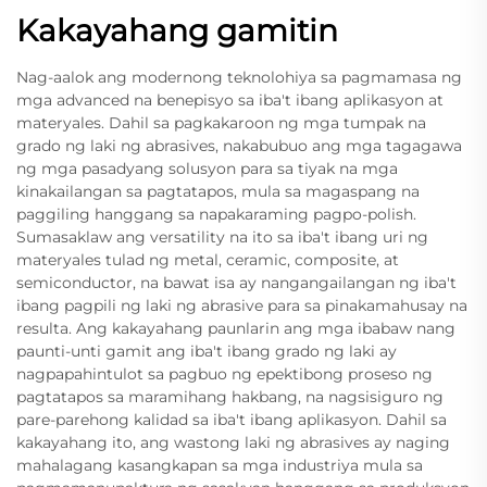
Kakayahang gamitin
Nag-aalok ang modernong teknolohiya sa pagmamasa ng
mga advanced na benepisyo sa iba't ibang aplikasyon at
materyales. Dahil sa pagkakaroon ng mga tumpak na
grado ng laki ng abrasives, nakabubuo ang mga tagagawa
ng mga pasadyang solusyon para sa tiyak na mga
kinakailangan sa pagtatapos, mula sa magaspang na
paggiling hanggang sa napakaraming pagpo-polish.
Sumasaklaw ang versatility na ito sa iba't ibang uri ng
materyales tulad ng metal, ceramic, composite, at
semiconductor, na bawat isa ay nangangailangan ng iba't
ibang pagpili ng laki ng abrasive para sa pinakamahusay na
resulta. Ang kakayahang paunlarin ang mga ibabaw nang
paunti-unti gamit ang iba't ibang grado ng laki ay
nagpapahintulot sa pagbuo ng epektibong proseso ng
pagtatapos sa maramihang hakbang, na nagsisiguro ng
pare-parehong kalidad sa iba't ibang aplikasyon. Dahil sa
kakayahang ito, ang wastong laki ng abrasives ay naging
mahalagang kasangkapan sa mga industriya mula sa