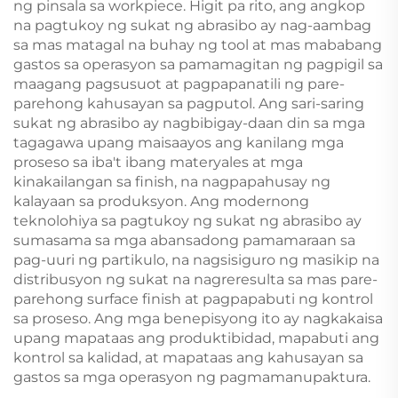
ng pinsala sa workpiece. Higit pa rito, ang angkop
na pagtukoy ng sukat ng abrasibo ay nag-aambag
sa mas matagal na buhay ng tool at mas mababang
gastos sa operasyon sa pamamagitan ng pagpigil sa
maagang pagsusuot at pagpapanatili ng pare-
parehong kahusayan sa pagputol. Ang sari-saring
sukat ng abrasibo ay nagbibigay-daan din sa mga
tagagawa upang maisaayos ang kanilang mga
proseso sa iba't ibang materyales at mga
kinakailangan sa finish, na nagpapahusay ng
kalayaan sa produksyon. Ang modernong
teknolohiya sa pagtukoy ng sukat ng abrasibo ay
sumasama sa mga abansadong pamamaraan sa
pag-uuri ng partikulo, na nagsisiguro ng masikip na
distribusyon ng sukat na nagreresulta sa mas pare-
parehong surface finish at pagpapabuti ng kontrol
sa proseso. Ang mga benepisyong ito ay nagkakaisa
upang mapataas ang produktibidad, mapabuti ang
kontrol sa kalidad, at mapataas ang kahusayan sa
gastos sa mga operasyon ng pagmamanupaktura.