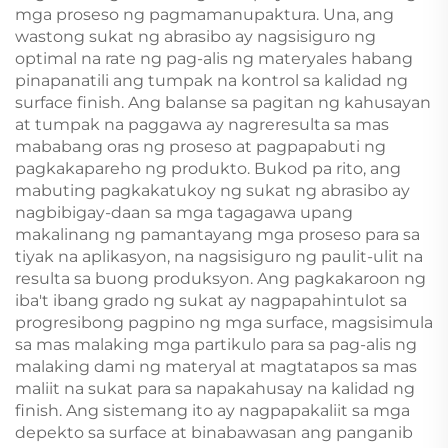
mga proseso ng pagmamanupaktura. Una, ang
wastong sukat ng abrasibo ay nagsisiguro ng
optimal na rate ng pag-alis ng materyales habang
pinapanatili ang tumpak na kontrol sa kalidad ng
surface finish. Ang balanse sa pagitan ng kahusayan
at tumpak na paggawa ay nagreresulta sa mas
mababang oras ng proseso at pagpapabuti ng
pagkakapareho ng produkto. Bukod pa rito, ang
mabuting pagkakatukoy ng sukat ng abrasibo ay
nagbibigay-daan sa mga tagagawa upang
makalinang ng pamantayang mga proseso para sa
tiyak na aplikasyon, na nagsisiguro ng paulit-ulit na
resulta sa buong produksyon. Ang pagkakaroon ng
iba't ibang grado ng sukat ay nagpapahintulot sa
progresibong pagpino ng mga surface, magsisimula
sa mas malaking mga partikulo para sa pag-alis ng
malaking dami ng materyal at magtatapos sa mas
maliit na sukat para sa napakahusay na kalidad ng
finish. Ang sistemang ito ay nagpapakaliit sa mga
depekto sa surface at binabawasan ang panganib