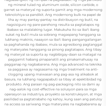
ng mineral tulad ng aluminum oxide, silicon carbide, o
garnet sa materyal ng suporta gamit ang mga modernong
teknolohiya sa pandikit. Ang modernong bulk na papel de
liha ay may pantay-pantay na distribusyon ng butil, na
nagsisiguro ng pare-parehong resulta sa pagtatapos ng
ibabaw sa malalaking lugar. Makukuha ito sa iba't ibang
sukat ng butil mula sa sobrang magaspang hanggang sa
lubhang makinis, naaayon sa iba't ibang pangangailangan
sa paghahanda ng ibabaw, mula sa agresibong pagtanggal
ng materyales hanggang sa pinong pagtatapos. Ang tibay
ng materyal sa suporta ay nagbibigay-daan sa matagal na
paggamit habang pinapanatili ang pinakamahusay na
pagganap ng nagbabarena. Ang mga advanced na teknika
sa paggawa ay nagsasama ng mga treatment na anti-
clogging upang maiwasan ang pag-asa ng alikabok at
basura, na lubhang nagpapabuti sa tibay at epektibidad ng
produkto. Ang paraan ng pag-packaging nito sa dami ay
nag-aalok ng cost-effective na solusyon para sa mga
operasyon sa industriya, proyekto sa konstruksyon, at mga
pasilidad sa pagtatrabaho ng kahoy, kung saan ang patuloy
na access sa sariwang mga materyales na nagbabarena ay