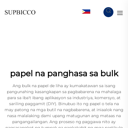
TL
papel na panghasa sa bulk
Ang bulk na papel de liha ay kumakatawan sa isang
pangunahing kasangkapan sa pagbabarena na mahalaga
para sa iba't ibang aplikasyon sa industriya, komersyo, at
sariling paggamit (DIY). Binubuo ito ng papel o tela na
may patong na mga butil na nagbabarena, at iniaalok nang
nasa malalaking dami upang matugunan ang mataas na
pangangailangan. Ang proseso ng paggawa nito ay
nagsasangkot ng tumpak na pagkakabit ng mga partikulo