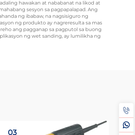
daling hawakan at nababanat na likod at
mahabang sesyon sa pagpapalapad. Ang
ahanda ng ibabaw, na nagsisiguro ng
syon ng produkto ay nagreresulta sa mas
pareho ang pagganap sa pagputol sa buong
plikasyon ng wet sanding, ay lumilikha ng
03
3