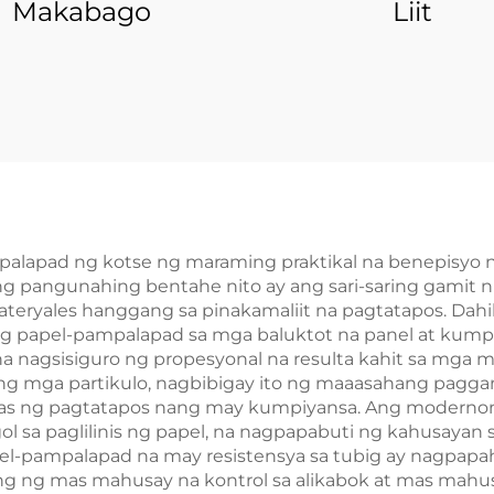
Makabago
Liit
alapad ng kotse ng maraming praktikal na benepisyo 
g pangunahing bentahe nito ay ang sari-saring gamit n
teryales hanggang sa pinakamaliit na pagtatapos. Dahi
ng papel-pampalapad sa mga baluktot na panel at kum
na nagsisiguro ng propesyonal na resulta kahit sa mga 
n ng mga partikulo, nagbibigay ito ng maaasahang pagg
as ng pagtatapos nang may kumpiyansa. Ang modernong
l sa paglilinis ng papel, na nagpapabuti ng kahusaya
l-pampalapad na may resistensya sa tubig ay nagpapah
ng ng mas mahusay na kontrol sa alikabok at mas mahu