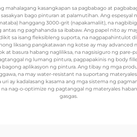
ang mahalagang kasangkapan sa pagbabago at pagbabago
sasakyan bago pinturan at palamutihan. Ang espesyal na 
(mataba) hanggang 3000-grit (napakamaliit), na nagbibi
g antas ng paghahanda sa ibabaw. Ang papel nito ay may
adikit sa isang fleksibleng suporta, na nagpapahintulot
ong liksang pangkatawan ng kotse ay may advanced na 
k at basura habang nagliliksa, na nagsisiguro ng par
pagtanggal ng lumang pintura, pagpapakinis ng body fill
 bagong aplikasyon ng pintura. Ang tibay ng mga prod
awa, na may water-resistant na suportang materyales 
na uri ay kadalasang kasama ang mga sistema ng pagmam
wa na nag-o-optimize ng pagtanggal ng materyales hab
gasgas.