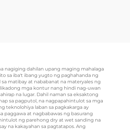
na nagiging dahilan upang maging mahalaga
ito sa iba't ibang yugto ng paghahanda ng
l sa matibay at nababanat na materyales ng
plikadong mga kontur nang hindi nag-uwan
mahirap na lugar. Dahil naman sa eksaktong
anap sa pagputol, na nagpapahintulot sa mga
 teknolohiya laban sa pagkakarga ay
n sa paggawa at nagbabawas ng basurang
intulot ng parehong dry at wet sanding na
say na kakayahan sa pagtatapos. Ang