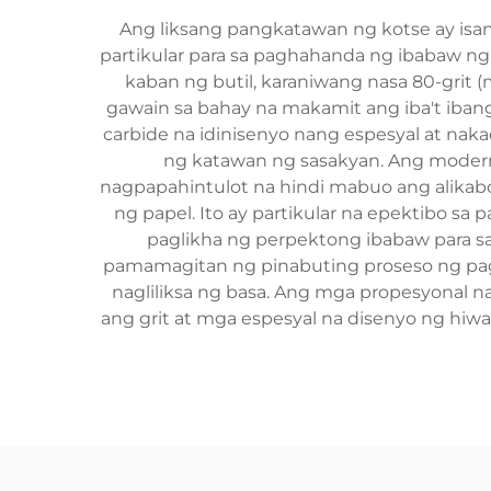
Ang liksang pangkatawan ng kotse ay is
partikular para sa paghahanda ng ibabaw ng 
kaban ng butil, karaniwang nasa 80-grit 
gawain sa bahay na makamit ang iba't iban
carbide na idinisenyo nang espesyal at nak
ng katawan ng sasakyan. Ang modern
nagpapahintulot na hindi mabuo ang alikabo
ng papel. Ito ay partikular na epektibo sa 
paglikha ng perpektong ibabaw para sa
pamamagitan ng pinabuting proseso ng pagg
nagliliksa ng basa. Ang mga propesyonal 
ang grit at mga espesyal na disenyo ng hi