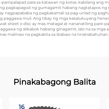
pampalapad para sa katawan ng kotse, kabilang ang ma
ang pagkapagod ng gumagamit habang nagtatapos ng 
t ay nagpapababa ng pagkakamali sa pag-unlad ng pagh
g paggawa muli. Ang tibay ng mga kasalukuyang henera
awat sheet o disc ay mas matagal at nananatiling pare-
aggawa ng alikabok habang ginagamit, lalo na sa mga a
t mas malinaw na pagkakita sa ibabaw na tinatrabahuhan.
Pinakabagong Balita
16