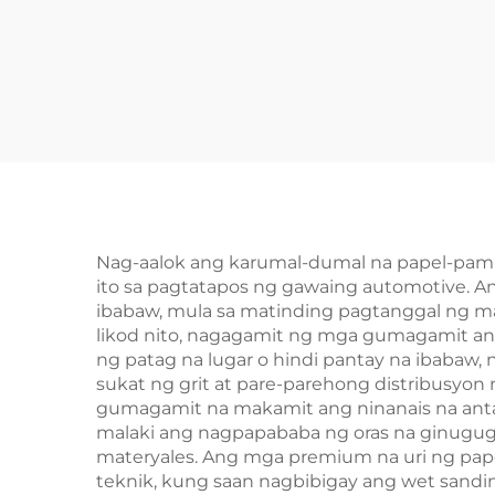
Nag-aalok ang karumal-dumal na papel-pamp
ito sa pagtatapos ng gawaing automotive. An
ibabaw, mula sa matinding pagtanggal ng ma
likod nito, nagagamit ng mga gumagamit a
ng patag na lugar o hindi pantay na ibabaw, 
sukat ng grit at pare-parehong distribusyo
gumagamit na makamit ang ninanais na ant
malaki ang nagpapababa ng oras na ginugugo
materyales. Ang mga premium na uri ng pape
teknik, kung saan nagbibigay ang wet sandi