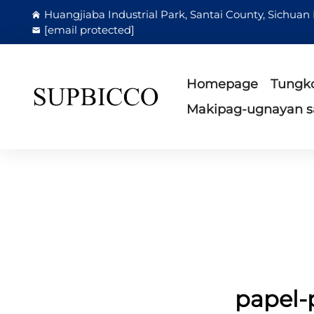
Huangjiaba Industrial Park, Santai County, Sichuan
[email protected]
Homepage
Tungko
Makipag-ugnayan s
papel-