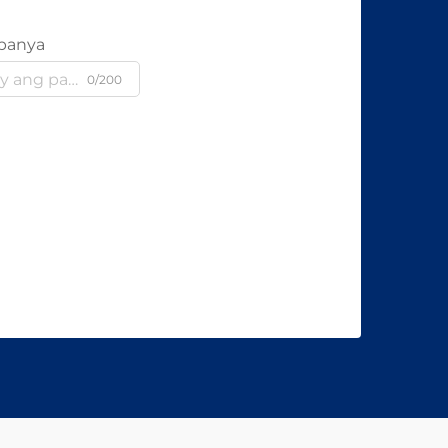
panya
0/200