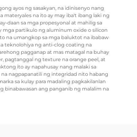
ng ayos ng sasakyan, na idinisenyo nang
materyales na ito ay may iba't ibang laki ng
gay-daan sa mga propesyonal at mahilig sa
 mga partikulo ng aluminum oxide o silicon
 dito na umangkop sa mga baluktot na ibabaw
teknolohiya ng anti-clog coating na
e-parehong pagganap at mas matagal na buhay
er, pagtanggal ng texture na orange peel, at
uktong ito ay napahusay nang malaki sa
na nagpapanatili ng integridad nito habang
arka sa kulay para madaling pagkakilanlan
ang binabawasan ang panganib ng malalim na