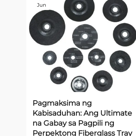
Jun
Pagmaksima ng
Kabisaduhan: Ang Ultimate
na Gabay sa Pagpili ng
Perpektong Fiberglass Tray