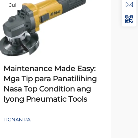
Jul
Au
Maintenance Made Easy:
Mga Tip para Panatilihing
Nasa Top Condition ang
Iyong Pneumatic Tools
Mg
101
TIGNAN PA
Iba
Ap