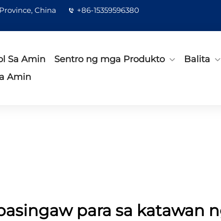
 Province, China
+86-15359596380
l Sa Amin
Sentro ng mga Produkto
Balita
a Amin
pasingaw para sa katawan n