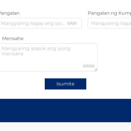
Pangalan
Pangalan ng Kum
0/100
Mensahe
0/1000
Isumite