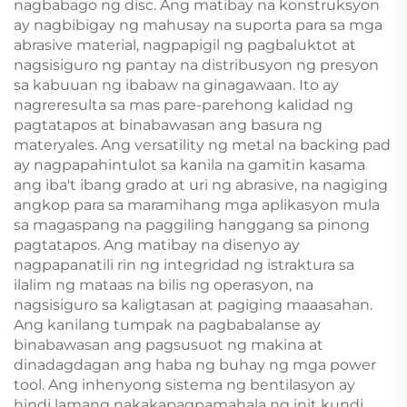
nagbabago ng disc. Ang matibay na konstruksyon
ay nagbibigay ng mahusay na suporta para sa mga
abrasive material, nagpapigil ng pagbaluktot at
nagsisiguro ng pantay na distribusyon ng presyon
sa kabuuan ng ibabaw na ginagawaan. Ito ay
nagreresulta sa mas pare-parehong kalidad ng
pagtatapos at binabawasan ang basura ng
materyales. Ang versatility ng metal na backing pad
ay nagpapahintulot sa kanila na gamitin kasama
ang iba't ibang grado at uri ng abrasive, na nagiging
angkop para sa maramihang mga aplikasyon mula
sa magaspang na paggiling hanggang sa pinong
pagtatapos. Ang matibay na disenyo ay
nagpapanatili rin ng integridad ng istraktura sa
ilalim ng mataas na bilis ng operasyon, na
nagsisiguro sa kaligtasan at pagiging maaasahan.
Ang kanilang tumpak na pagbabalanse ay
binabawasan ang pagsusuot ng makina at
dinadagdagan ang haba ng buhay ng mga power
tool. Ang inhenyong sistema ng bentilasyon ay
hindi lamang nakakapagpamahala ng init kundi