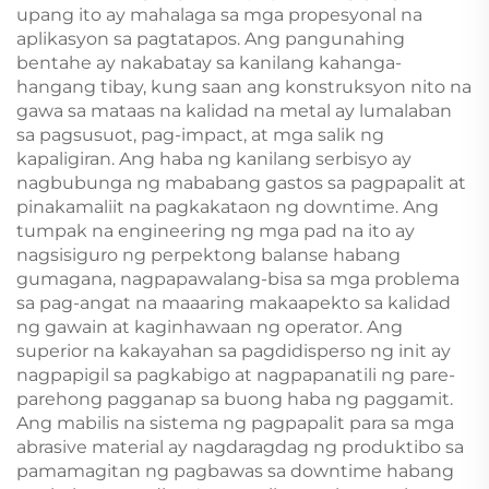
upang ito ay mahalaga sa mga propesyonal na
aplikasyon sa pagtatapos. Ang pangunahing
bentahe ay nakabatay sa kanilang kahanga-
hangang tibay, kung saan ang konstruksyon nito na
gawa sa mataas na kalidad na metal ay lumalaban
sa pagsusuot, pag-impact, at mga salik ng
kapaligiran. Ang haba ng kanilang serbisyo ay
nagbubunga ng mababang gastos sa pagpapalit at
pinakamaliit na pagkakataon ng downtime. Ang
tumpak na engineering ng mga pad na ito ay
nagsisiguro ng perpektong balanse habang
gumagana, nagpapawalang-bisa sa mga problema
sa pag-angat na maaaring makaapekto sa kalidad
ng gawain at kaginhawaan ng operator. Ang
superior na kakayahan sa pagdidisperso ng init ay
nagpapigil sa pagkabigo at nagpapanatili ng pare-
parehong pagganap sa buong haba ng paggamit.
Ang mabilis na sistema ng pagpapalit para sa mga
abrasive material ay nagdaragdag ng produktibo sa
pamamagitan ng pagbawas sa downtime habang