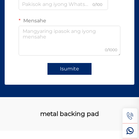
0/100
Mensahe
0/1000
Isumite
metal backing pad