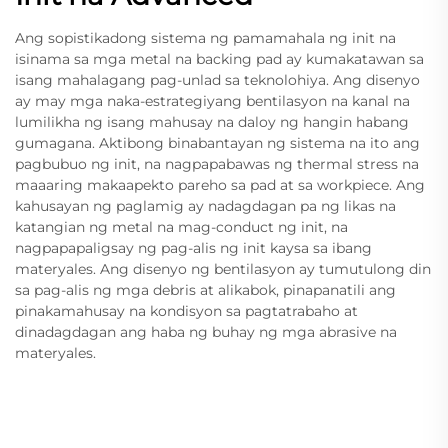
Ang sopistikadong sistema ng pamamahala ng init na
isinama sa mga metal na backing pad ay kumakatawan sa
isang mahalagang pag-unlad sa teknolohiya. Ang disenyo
ay may mga naka-estrategiyang bentilasyon na kanal na
lumilikha ng isang mahusay na daloy ng hangin habang
gumagana. Aktibong binabantayan ng sistema na ito ang
pagbubuo ng init, na nagpapabawas ng thermal stress na
maaaring makaapekto pareho sa pad at sa workpiece. Ang
kahusayan ng paglamig ay nadagdagan pa ng likas na
katangian ng metal na mag-conduct ng init, na
nagpapapaligsay ng pag-alis ng init kaysa sa ibang
materyales. Ang disenyo ng bentilasyon ay tumutulong din
sa pag-alis ng mga debris at alikabok, pinapanatili ang
pinakamahusay na kondisyon sa pagtatrabaho at
dinadagdagan ang haba ng buhay ng mga abrasive na
materyales.