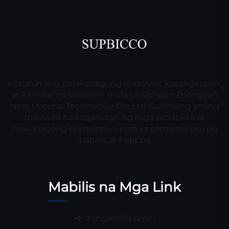
Kilalanin ang pinakabagong abrasives, kasangkapan,
at kemikal na solusyon mula sa Sichuan Zhongyan
New Material Technology Co., Ltd. Suriin ang aming
malawak na kagamitan ng mga produkto at
makabagong teknolohiya para sa pamamahagi ng
ibabaw at higit pa.
Mabilis na Mga Link
Tungkol Sa Amin