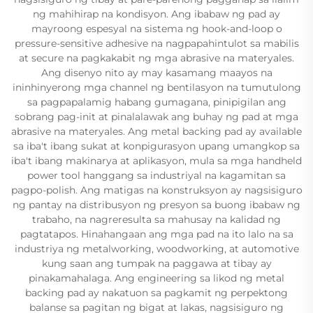
ng mahihirap na kondisyon. Ang ibabaw ng pad ay
mayroong espesyal na sistema ng hook-and-loop o
pressure-sensitive adhesive na nagpapahintulot sa mabilis
at secure na pagkakabit ng mga abrasive na materyales.
Ang disenyo nito ay may kasamang maayos na
ininhinyerong mga channel ng bentilasyon na tumutulong
sa pagpapalamig habang gumagana, pinipigilan ang
sobrang pag-init at pinalalawak ang buhay ng pad at mga
abrasive na materyales. Ang metal backing pad ay available
sa iba't ibang sukat at konpigurasyon upang umangkop sa
iba't ibang makinarya at aplikasyon, mula sa mga handheld
power tool hanggang sa industriyal na kagamitan sa
pagpo-polish. Ang matigas na konstruksyon ay nagsisiguro
ng pantay na distribusyon ng presyon sa buong ibabaw ng
trabaho, na nagreresulta sa mahusay na kalidad ng
pagtatapos. Hinahangaan ang mga pad na ito lalo na sa
industriya ng metalworking, woodworking, at automotive
kung saan ang tumpak na paggawa at tibay ay
pinakamahalaga. Ang engineering sa likod ng metal
backing pad ay nakatuon sa pagkamit ng perpektong
balanse sa pagitan ng bigat at lakas, nagsisiguro ng