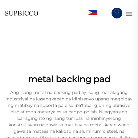
TL
metal backing pad
Ang isang metal na backing pad ay isang mahalagang
industriyal na kasangkapan na idinisenyo upang magbigay
ng matibay na suporta para sa iba't ibang uri ng abrasive
disc at mga materyales sa pagpo-polish. Nilagyan ang
bahaging ito ng isang tumpak na ininhinyerong
konstruksyon na gawa sa matibay na metal, karaniwang
gawa sa mataas na kalidad na aluminum o steel, na
nagsisiguro ng tibay at pare-parehong pagganap sa ilalim