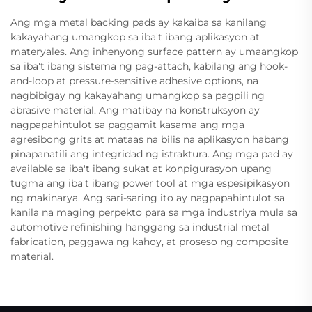
Ang mga metal backing pads ay kakaiba sa kanilang
kakayahang umangkop sa iba't ibang aplikasyon at
materyales. Ang inhenyong surface pattern ay umaangkop
sa iba't ibang sistema ng pag-attach, kabilang ang hook-
and-loop at pressure-sensitive adhesive options, na
nagbibigay ng kakayahang umangkop sa pagpili ng
abrasive material. Ang matibay na konstruksyon ay
nagpapahintulot sa paggamit kasama ang mga
agresibong grits at mataas na bilis na aplikasyon habang
pinapanatili ang integridad ng istraktura. Ang mga pad ay
available sa iba't ibang sukat at konpigurasyon upang
tugma ang iba't ibang power tool at mga espesipikasyon
ng makinarya. Ang sari-saring ito ay nagpapahintulot sa
kanila na maging perpekto para sa mga industriya mula sa
automotive refinishing hanggang sa industrial metal
fabrication, paggawa ng kahoy, at proseso ng composite
material.