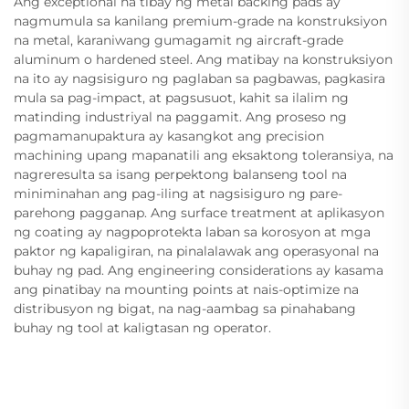
Ang exceptional na tibay ng metal backing pads ay
nagmumula sa kanilang premium-grade na konstruksiyon
na metal, karaniwang gumagamit ng aircraft-grade
aluminum o hardened steel. Ang matibay na konstruksiyon
na ito ay nagsisiguro ng paglaban sa pagbawas, pagkasira
mula sa pag-impact, at pagsusuot, kahit sa ilalim ng
matinding industriyal na paggamit. Ang proseso ng
pagmamanupaktura ay kasangkot ang precision
machining upang mapanatili ang eksaktong toleransiya, na
nagreresulta sa isang perpektong balanseng tool na
miniminahan ang pag-iling at nagsisiguro ng pare-
parehong pagganap. Ang surface treatment at aplikasyon
ng coating ay nagpoprotekta laban sa korosyon at mga
paktor ng kapaligiran, na pinalalawak ang operasyonal na
buhay ng pad. Ang engineering considerations ay kasama
ang pinatibay na mounting points at nais-optimize na
distribusyon ng bigat, na nag-aambag sa pinahabang
buhay ng tool at kaligtasan ng operator.