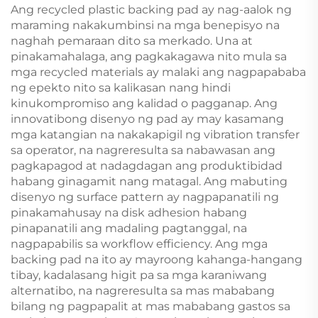
Ang recycled plastic backing pad ay nag-aalok ng
maraming nakakumbinsi na mga benepisyo na
naghah pemaraan dito sa merkado. Una at
pinakamahalaga, ang pagkakagawa nito mula sa
mga recycled materials ay malaki ang nagpapababa
ng epekto nito sa kalikasan nang hindi
kinukompromiso ang kalidad o pagganap. Ang
innovatibong disenyo ng pad ay may kasamang
mga katangian na nakakapigil ng vibration transfer
sa operator, na nagreresulta sa nabawasan ang
pagkapagod at nadagdagan ang produktibidad
habang ginagamit nang matagal. Ang mabuting
disenyo ng surface pattern ay nagpapanatili ng
pinakamahusay na disk adhesion habang
pinapanatili ang madaling pagtanggal, na
nagpapabilis sa workflow efficiency. Ang mga
backing pad na ito ay mayroong kahanga-hangang
tibay, kadalasang higit pa sa mga karaniwang
alternatibo, na nagreresulta sa mas mababang
bilang ng pagpapalit at mas mababang gastos sa