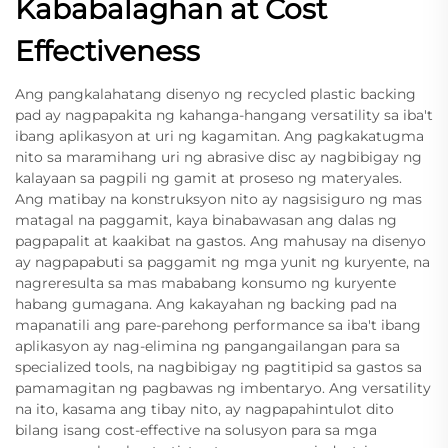
Kababalaghan at Cost
Effectiveness
Ang pangkalahatang disenyo ng recycled plastic backing
pad ay nagpapakita ng kahanga-hangang versatility sa iba't
ibang aplikasyon at uri ng kagamitan. Ang pagkakatugma
nito sa maramihang uri ng abrasive disc ay nagbibigay ng
kalayaan sa pagpili ng gamit at proseso ng materyales.
Ang matibay na konstruksyon nito ay nagsisiguro ng mas
matagal na paggamit, kaya binabawasan ang dalas ng
pagpapalit at kaakibat na gastos. Ang mahusay na disenyo
ay nagpapabuti sa paggamit ng mga yunit ng kuryente, na
nagreresulta sa mas mababang konsumo ng kuryente
habang gumagana. Ang kakayahan ng backing pad na
mapanatili ang pare-parehong performance sa iba't ibang
aplikasyon ay nag-elimina ng pangangailangan para sa
specialized tools, na nagbibigay ng pagtitipid sa gastos sa
pamamagitan ng pagbawas ng imbentaryo. Ang versatility
na ito, kasama ang tibay nito, ay nagpapahintulot dito
bilang isang cost-effective na solusyon para sa mga