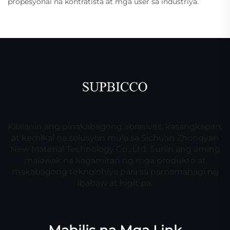
propesyonal na kontratista at mga user sa industriya.
Kilalanin ang pinakabagong abrasives, kasangkapan,
at kemikal na solusyon mula sa Sichuan Zhongyan
New Material Technology Co., Ltd. Suriin ang aming
malawak na kagamitan ng mga produkto at
makabagong teknolohiya para sa pamamahagi ng
ibabaw at higit pa.