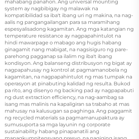
mahabang panahon. Ang universal mounting
system ay nagbibigay ng malawak na
kompatibilidad sa iba't ibang uri ng makina, na nag-
aalis ng pangangailangan para sa maramihang
espesyalisadong kagamitan. Ang mga katangian ng
temperature resistance ay nagpapahintulot na
hindi mawarpage o mabago ang hugis habang
ginagamit nang mabigat, na nagsisiguro ng pare-
parehong pagganap sa ilalim ng iba't ibang
kondisyon. Ang balanseng distribusyon ng bigat ay
nagpapahusay ng kontrol at pagmamanobela ng
kagamitan, na nagpapahintulot ng mas tumpak na
operasyon at pinabuting kalidad ng resulta. Bukod
pa rito, ang disenyo ng backing pad ay nagpapabuti
ng dust extraction efficiency, na nag-aambag sa
isang mas malinis na kapaligiran sa trabaho at mas
mahusay na kalusugan sa paghinga. Ang paggamit
ng recycled materials sa pagmamanupaktura ay
sumusuporta sa mga layunin ng corporate
sustainability habang pinapanatili ang
mapagkumpitensyang presyo, na nagiging isang