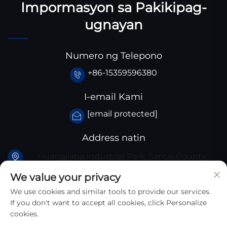
Impormasyon sa Pakikipag-
ugnayan
Numero ng Telepono
+86-15359596380
I-email Kami
[email protected]
Address natin
Huangjiaba Industrial Park, Santai County,
Sichuan Province, China
We value your privacy
We use cookies and similar tools to provide our services.
If you don't want to accept all cookies, click Personalize
cookies.