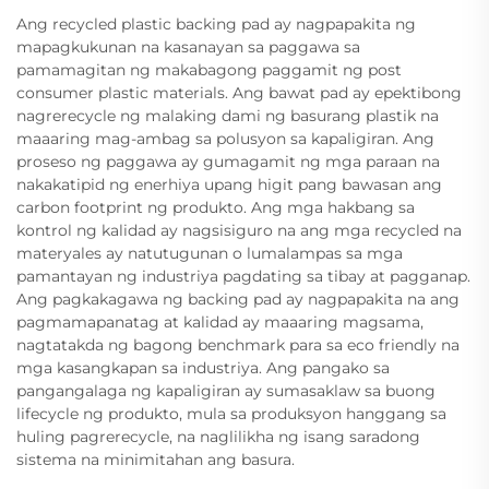
Ang recycled plastic backing pad ay nagpapakita ng
mapagkukunan na kasanayan sa paggawa sa
pamamagitan ng makabagong paggamit ng post
consumer plastic materials. Ang bawat pad ay epektibong
nagrerecycle ng malaking dami ng basurang plastik na
maaaring mag-ambag sa polusyon sa kapaligiran. Ang
proseso ng paggawa ay gumagamit ng mga paraan na
nakakatipid ng enerhiya upang higit pang bawasan ang
carbon footprint ng produkto. Ang mga hakbang sa
kontrol ng kalidad ay nagsisiguro na ang mga recycled na
materyales ay natutugunan o lumalampas sa mga
pamantayan ng industriya pagdating sa tibay at pagganap.
Ang pagkakagawa ng backing pad ay nagpapakita na ang
pagmamapanatag at kalidad ay maaaring magsama,
nagtatakda ng bagong benchmark para sa eco friendly na
mga kasangkapan sa industriya. Ang pangako sa
pangangalaga ng kapaligiran ay sumasaklaw sa buong
lifecycle ng produkto, mula sa produksyon hanggang sa
huling pagrerecycle, na naglilikha ng isang saradong
sistema na minimitahan ang basura.