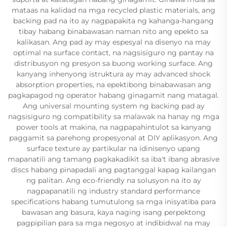
mataas na kalidad na mga recycled plastic materials, ang
backing pad na ito ay nagpapakita ng kahanga-hangang
tibay habang binabawasan naman nito ang epekto sa
kalikasan. Ang pad ay may espesyal na disenyo na may
optimal na surface contact, na nagsisiguro ng pantay na
distribusyon ng presyon sa buong working surface. Ang
kanyang inhenyong istruktura ay may advanced shock
absorption properties, na epektibong binabawasan ang
pagkapagod ng operator habang ginagamit nang matagal.
Ang universal mounting system ng backing pad ay
nagsisiguro ng compatibility sa malawak na hanay ng mga
power tools at makina, na nagpapahintulot sa kanyang
paggamit sa parehong propesyonal at DIY aplikasyon. Ang
surface texture ay partikular na idinisenyo upang
mapanatili ang tamang pagkakadikit sa iba't ibang abrasive
discs habang pinapadali ang pagtanggal kapag kailangan
ng palitan. Ang eco-friendly na solusyon na ito ay
nagpapanatili ng industry standard performance
specifications habang tumutulong sa mga inisyatiba para
bawasan ang basura, kaya naging isang perpektong
pagpipilian para sa mga negosyo at indibidwal na may