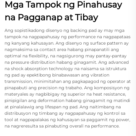
Mga Tampok ng Pinahusay
na Pagganap at Tibay
Ang sopistikadong disenyo ng backing pad ay may mga
tampok na nagpapahusay ng performance na nagpapataas
ng kanyang kahusayan. Ang disenyo ng surface pattern ay
nagmaksima sa contact area habang pinapanatili ang
optimal na flexibility, na nagsigurong may pantay-pantay
na pressure distribution habang ginagamit. Ang advanced
na shock absorption technology na naisama sa istruktura
ng pad ay epektibong binabawasan ang vibration
transmission, minimitahan ang pagkapagod ng operator at
pinapabuti ang precision ng trabaho. Ang komposisyon ng
materyales ay nagbibigay ng superior na heat resistance,
pinipigilan ang deformation habang ginagamit ng matindi
at pinalalawig ang lifespan ng pad. Ang naitimbang na
distribusyon ng timbang ay nagpapahusay ng kontrol sa
tool at nagpapalakas ng kahusayan sa paggamit ng power,
na nagreresulta sa pinabuting overall na performance.