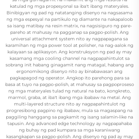
katulad ng mga propesyonal sa iba't ibang materyales.
Binibigyan ng pad ng natatanging disenyo na nagsasama
ng mga espesyal na partikulo ng diamante na nakapaloob
sa isang matibay na resin matrix, na nagsisiguro ng pare-
pareho at mahusay na pagganap sa pagpo-polish. Ang
universal attachment system nito ay nagpapagana sa
karamihan ng mga power tool at polisher, na nag-aalok ng
kalayaan sa aplikasyon. Ang konstruksyon ng pad ay may
kasamang mga cooling channel na nagpapahintulot sa
sobrang init habang ginagamit nang matagal, habang ang
ergonomikong disenyo nito ay binabawasan ang
pagkapagod ng operator. Angkop ito parehong para sa
basa at tuyo na pagpo-polish, at mahusay sa pagpoproseso
ng mga materyales tulad ng natural na bato, kongkreto,
marmol, graba, at iba't ibang mga ibabaw na metal. Ang
multi-layered structure nito ay nagpapahintulot ng
progresibong pagpino ng ibabaw, mula sa magaspang na
paggiling hanggang sa pagkamit ng isang salamin-like na
tapusin. Ang advanced edge technology ay nagpapahaba
ng buhay ng pad kumpara sa mga karaniwang
kasangkapan sa pagpo-polish. Ang disenyo ng pad ay may