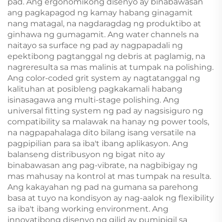
pad. Ang ergonomikong disenyo ay binabawasan
ang pagkapagod ng kamay habang ginagamit
nang matagal, na nagdaragdag ng produktibo at
ginhawa ng gumagamit. Ang water channels na
naitayo sa surface ng pad ay nagpapadali ng
epektibong pagtanggal ng debris at paglamig, na
nagreresulta sa mas malinis at tumpak na polishing.
Ang color-coded grit system ay nagtatanggal ng
kalituhan at posibleng pagkakamali habang
isinasagawa ang multi-stage polishing. Ang
universal fitting system ng pad ay nagsisiguro ng
compatibility sa malawak na hanay ng power tools,
na nagpapahalaga dito bilang isang versatile na
pagpipilian para sa iba't ibang aplikasyon. Ang
balanseng distribusyon ng bigat nito ay
binabawasan ang pag-vibrate, na nagbibigay ng
mas mahusay na kontrol at mas tumpak na resulta.
Ang kakayahan ng pad na gumana sa parehong
basa at tuyo na kondisyon ay nag-aalok ng flexibility
sa iba't ibang working environment. Ang
innovatibong disenyo ng gilid ay pumipigil sa