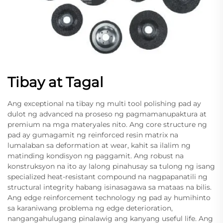
Tibay at Tagal
Ang exceptional na tibay ng multi tool polishing pad ay
dulot ng advanced na proseso ng pagmamanupaktura at
premium na mga materyales nito. Ang core structure ng
pad ay gumagamit ng reinforced resin matrix na
lumalaban sa deformation at wear, kahit sa ilalim ng
matinding kondisyon ng paggamit. Ang robust na
konstruksyon na ito ay lalong pinahusay sa tulong ng isang
specialized heat-resistant compound na nagpapanatili ng
structural integrity habang isinasagawa sa mataas na bilis.
Ang edge reinforcement technology ng pad ay humihinto
sa karaniwang problema ng edge deterioration,
nangangahulugang pinalawig ang kanyang useful life. Ang