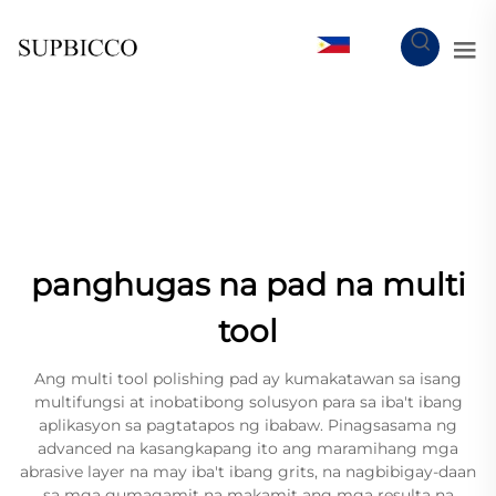
TL
panghugas na pad na multi
tool
Ang multi tool polishing pad ay kumakatawan sa isang
multifungsi at inobatibong solusyon para sa iba't ibang
aplikasyon sa pagtatapos ng ibabaw. Pinagsasama ng
advanced na kasangkapang ito ang maramihang mga
abrasive layer na may iba't ibang grits, na nagbibigay-daan
sa mga gumagamit na makamit ang mga resulta na