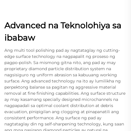
Advanced na Teknolohiya sa
ibabaw
Ang multi tool polishing pad ay nagtataglay ng cutting-
edge surface technology na nagpapalit ng proseso ng
pagpo-polish. Sa mismong gitna nito, ang pad ay may
proprietary diamond particle distribution system na
nagsisiguro ng uniform abrasion sa kabuuang working
surface. Ang advanced technology na ito ay lumilikha ng
perpektong balanse sa pagitan ng aggressive material
removal at fine finishing capabilities. Ang surface structure
ay may kasamang specially designed microchannels na
nagpapadali sa optimal coolant distribution at debris
evacuation, pinipigilan ang clogging at pinapanatili ang
consistent performance. Ang surface ng pad ay
nagtataglay din ng self-sharpening technology, kung saan
ang mga nasirang diamond particles ay natural na