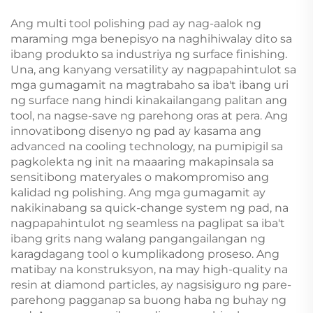
Ang multi tool polishing pad ay nag-aalok ng
maraming mga benepisyo na naghihiwalay dito sa
ibang produkto sa industriya ng surface finishing.
Una, ang kanyang versatility ay nagpapahintulot sa
mga gumagamit na magtrabaho sa iba't ibang uri
ng surface nang hindi kinakailangang palitan ang
tool, na nagse-save ng parehong oras at pera. Ang
innovatibong disenyo ng pad ay kasama ang
advanced na cooling technology, na pumipigil sa
pagkolekta ng init na maaaring makapinsala sa
sensitibong materyales o makompromiso ang
kalidad ng polishing. Ang mga gumagamit ay
nakikinabang sa quick-change system ng pad, na
nagpapahintulot ng seamless na paglipat sa iba't
ibang grits nang walang pangangailangan ng
karagdagang tool o kumplikadong proseso. Ang
matibay na konstruksyon, na may high-quality na
resin at diamond particles, ay nagsisiguro ng pare-
parehong pagganap sa buong haba ng buhay ng