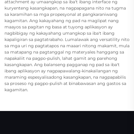
attachment ay umaangkop sa iba't ibang interface ng
kuryenteng kasangkapan, na nagpapagana nito na tugma
sa karamihan sa mga propesyonal at pangkaraniwang
kagamitan. Ang kakayahang ng pad na maglipat nang
maayos sa pagitan ng basa at tuyong aplikasyon ay
nagbibigay ng kakayahang umangkop sa iba't ibang
kapaligiran sa pagtatrabaho. Lumalawak ang versatility nito
sa mga uri ng pagtatapos na maaari nitong makamit, mula
sa matapang na pagtanggal ng materyales hanggang sa
napakaliit na pagpo-pulish, lahat gamit ang parehong
kasangkapan. Ang balanseng pagganap ng pad sa iba't
ibang aplikasyon ay nagpapawalang-kinakailangan ng
maraming espesyalisadong kasangkapan, na nagpapabilis
sa proseso ng pagpo-pulish at binabawasan ang gastos sa
kagamitan.