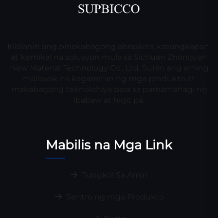
Kilalanin ang pinakabagong abrasives, kasangkapan,
at kemikal na solusyon mula sa Sichuan Zhongyan
New Material Technology Co., Ltd. Suriin ang aming
malawak na kagamitan ng mga produkto at
makabagong teknolohiya para sa pamamahagi ng
ibabaw at higit pa.
Mabilis na Mga Link
Tungkol Sa Amin
Sentro ng mga Produkto