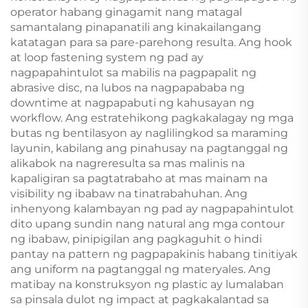
operator habang ginagamit nang matagal
samantalang pinapanatili ang kinakailangang
katatagan para sa pare-parehong resulta. Ang hook
at loop fastening system ng pad ay
nagpapahintulot sa mabilis na pagpapalit ng
abrasive disc, na lubos na nagpapababa ng
downtime at nagpapabuti ng kahusayan ng
workflow. Ang estratehikong pagkakalagay ng mga
butas ng bentilasyon ay naglilingkod sa maraming
layunin, kabilang ang pinahusay na pagtanggal ng
alikabok na nagreresulta sa mas malinis na
kapaligiran sa pagtatrabaho at mas mainam na
visibility ng ibabaw na tinatrabahuhan. Ang
inhenyong kalambayan ng pad ay nagpapahintulot
dito upang sundin nang natural ang mga contour
ng ibabaw, pinipigilan ang pagkaguhit o hindi
pantay na pattern ng pagpapakinis habang tinitiyak
ang uniform na pagtanggal ng materyales. Ang
matibay na konstruksyon ng plastic ay lumalaban
sa pinsala dulot ng impact at pagkakalantad sa