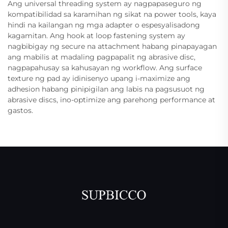
Ang universal threading system ay nagpapaseguro ng
kompatibilidad sa karamihan ng sikat na power tools, kaya
hindi na kailangan ng mga adapter o espesyalisadong
kagamitan. Ang hook at loop fastening system ay
nagbibigay ng secure na attachment habang pinapayagan
ang mabilis at madaling pagpapalit ng abrasive disc,
nagpapahusay sa kahusayan ng workflow. Ang surface
texture ng pad ay idinisenyo upang i-maximize ang
adhesion habang pinipigilan ang labis na pagsusuot ng
abrasive discs, ino-optimize ang parehong performance at
gastos.