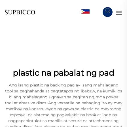
TL
plastic na pabalat ng pad
Ang isang plastic na backing pad ay isang mahalagang
tool sa paghahanda at pagtatapos ng ibabaw, na kumikilos
bilang mahalagang ugnayan sa pagitan ng mga power
tool at abrasive discs. Ang versatile na bahaging ito ay may
matibay na konstruksyon na gawa sa plastic na mayroong
espesyal na sistema ng pagkakabit na hook at loop na
nagpapahintulot sa mabilis at secure na attachment ng
sanding discs. Ang disenyo ng pad ay may kasamang mga