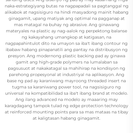
naka-estrategiyang butas na nagpapadali sa pagtanggal ng
alikabok at nagsisiguro na hindi masyadong mainit habang
ginagamit, upang matiyak ang optimal na pagganap at
mas matagal na buhay ng abrasive. Ang ginawang
materyales na plastic ay nag-aalok ng perpektong balanse
ng kakayahang umangkop at katigasan, na
nagpapahintulot dito na umayon sa iba't ibang contour ng
ibabaw habang pinapanatili ang pantay na distribusyon ng
presyon. Ang modernong plastic backing pad ay ginawa
gamit ang high-grade polymers na lumalaban sa
pagsusuot at nakakatagal sa mahihirap na kondisyon ng
parehong propesyonal at industriyal na aplikasyon. Ang
base ng pad ay karaniwang mayroong threaded insert na
tugma sa karaniwang power tool, na nagsisiguro ng
universal na kompatibilidad sa iba't ibang brand at modelo.
Ang ilang advanced na modelo ay maaaring may
karagdagang tampok tulad ng edge protection technology
at reinforced mounting points para sa mas mataas na tibay
at kaligtasan habang ginagamit.