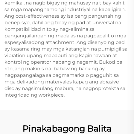
kemikal, na nagbibigay ng mahusay na tibay kahit
sa mga mapanghamong industriyal na kapaligiran.
Ang cost-effectiveness ay isa pang pangunahing
benepisyo, dahil ang tibay ng pad at universal na
kompatibilidad nito ay nag-elimina sa
pangangailangan ng madalas na pagpapalit o mga
espesyalisadong attachment. Ang disenyo ng pad
ay kasama ring may mga katangian na pumipigil sa
vibration upang mapabuti ang kaginhawaan at
kontrol ng operator habang ginagamit. Bukod pa
rito, ang makinis na ibabaw ng backing ay
nagpapangalaga sa pagmamarka o pagguhit sa
mga delikadong materyales kapag ang abrasive
disc ay nagsimulang mabura, na nagpoprotekta sa
integridad ng workpiece.
Pinakabagong Balita