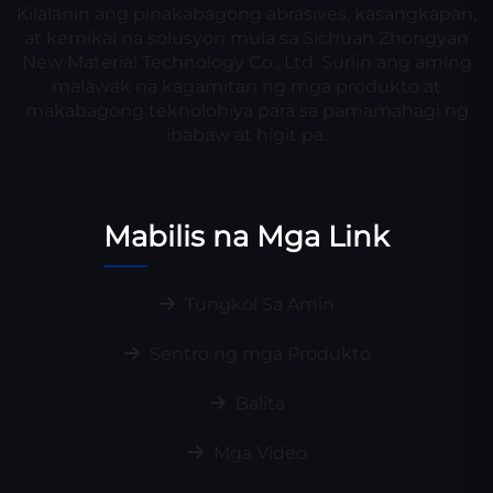
Kilalanin ang pinakabagong abrasives, kasangkapan,
at kemikal na solusyon mula sa Sichuan Zhongyan
New Material Technology Co., Ltd. Suriin ang aming
malawak na kagamitan ng mga produkto at
makabagong teknolohiya para sa pamamahagi ng
ibabaw at higit pa.
Mabilis na Mga Link
Tungkol Sa Amin
Sentro ng mga Produkto
Balita
Mga Video