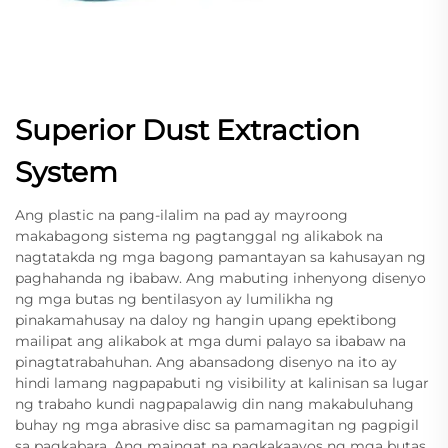
Superior Dust Extraction
System
Ang plastic na pang-ilalim na pad ay mayroong
makabagong sistema ng pagtanggal ng alikabok na
nagtatakda ng mga bagong pamantayan sa kahusayan ng
paghahanda ng ibabaw. Ang mabuting inhenyong disenyo
ng mga butas ng bentilasyon ay lumilikha ng
pinakamahusay na daloy ng hangin upang epektibong
mailipat ang alikabok at mga dumi palayo sa ibabaw na
pinagtatrabahuhan. Ang abansadong disenyo na ito ay
hindi lamang nagpapabuti ng visibility at kalinisan sa lugar
ng trabaho kundi nagpapalawig din nang makabuluhang
buhay ng mga abrasive disc sa pamamagitan ng pagpigil
sa pagkabara. Ang maingat na pagkakaayos ng mga butas