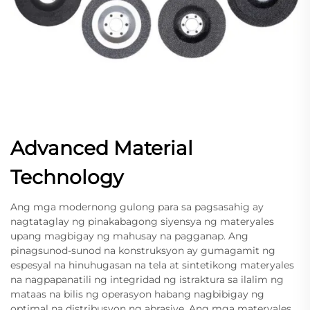
Advanced Material
Technology
Ang mga modernong gulong para sa pagsasahig ay
nagtataglay ng pinakabagong siyensya ng materyales
upang magbigay ng mahusay na pagganap. Ang
pinagsunod-sunod na konstruksyon ay gumagamit ng
espesyal na hinuhugasan na tela at sintetikong materyales
na nagpapanatili ng integridad ng istraktura sa ilalim ng
mataas na bilis ng operasyon habang nagbibigay ng
optimal na distribusyon ng abrasive. Ang mga materyales