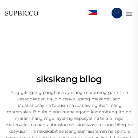
TL
siksikang bilog
Ang gilingang panghasa ay isang maraming gamit na
kasangkapan na idinisenyo upang makamit ang
napakahusay na tapusin sa ibabaw ng iba't ibang
materyales. Binubuo ang mahalagang kagamitang ito ng
maramihang mga layer ng espesyal na tela o mga
materyales na nag-aabrasion na isinaayos sa isang bilog na
kaayusan, na nakakabit sa isang sumasalamin na spindle
para sa pag-ikot. Ang disenyo ng gulong ay kinabibilangan