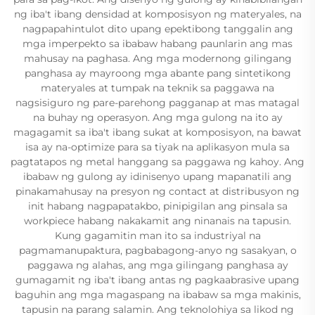
ng iba't ibang densidad at komposisyon ng materyales, na
nagpapahintulot dito upang epektibong tanggalin ang
mga imperpekto sa ibabaw habang paunlarin ang mas
mahusay na paghasa. Ang mga modernong gilingang
panghasa ay mayroong mga abante pang sintetikong
materyales at tumpak na teknik sa paggawa na
nagsisiguro ng pare-parehong pagganap at mas matagal
na buhay ng operasyon. Ang mga gulong na ito ay
magagamit sa iba't ibang sukat at komposisyon, na bawat
isa ay na-optimize para sa tiyak na aplikasyon mula sa
pagtatapos ng metal hanggang sa paggawa ng kahoy. Ang
ibabaw ng gulong ay idinisenyo upang mapanatili ang
pinakamahusay na presyon ng contact at distribusyon ng
init habang nagpapatakbo, pinipigilan ang pinsala sa
workpiece habang nakakamit ang ninanais na tapusin.
Kung gagamitin man ito sa industriyal na
pagmamanupaktura, pagbabagong-anyo ng sasakyan, o
paggawa ng alahas, ang mga gilingang panghasa ay
gumagamit ng iba't ibang antas ng pagkaabrasive upang
baguhin ang mga magaspang na ibabaw sa mga makinis,
tapusin na parang salamin. Ang teknolohiya sa likod ng