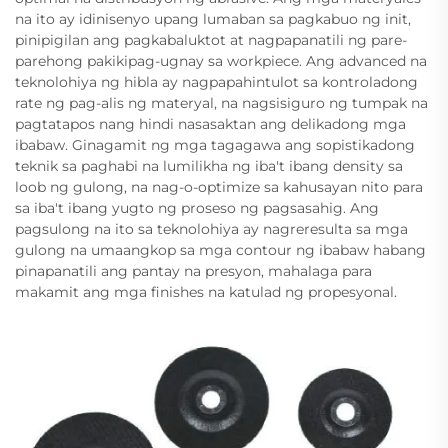
na ito ay idinisenyo upang lumaban sa pagkabuo ng init,
pinipigilan ang pagkabaluktot at nagpapanatili ng pare-
parehong pakikipag-ugnay sa workpiece. Ang advanced na
teknolohiya ng hibla ay nagpapahintulot sa kontroladong
rate ng pag-alis ng materyal, na nagsisiguro ng tumpak na
pagtatapos nang hindi nasasaktan ang delikadong mga
ibabaw. Ginagamit ng mga tagagawa ang sopistikadong
teknik sa paghabi na lumilikha ng iba't ibang density sa
loob ng gulong, na nag-o-optimize sa kahusayan nito para
sa iba't ibang yugto ng proseso ng pagsasahig. Ang
pagsulong na ito sa teknolohiya ay nagreresulta sa mga
gulong na umaangkop sa mga contour ng ibabaw habang
pinapanatili ang pantay na presyon, mahalaga para
makamit ang mga finishes na katulad ng propesyonal.