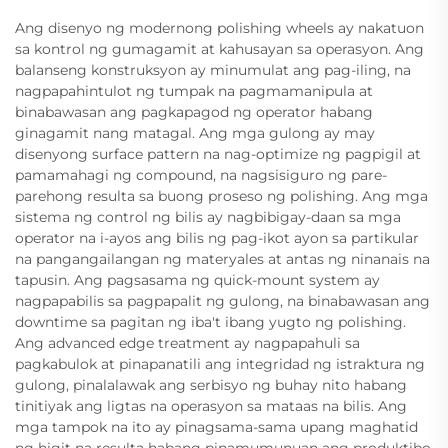
Ang disenyo ng modernong polishing wheels ay nakatuon
sa kontrol ng gumagamit at kahusayan sa operasyon. Ang
balanseng konstruksyon ay minumulat ang pag-iling, na
nagpapahintulot ng tumpak na pagmamanipula at
binabawasan ang pagkapagod ng operator habang
ginagamit nang matagal. Ang mga gulong ay may
disenyong surface pattern na nag-optimize ng pagpigil at
pamamahagi ng compound, na nagsisiguro ng pare-
parehong resulta sa buong proseso ng polishing. Ang mga
sistema ng control ng bilis ay nagbibigay-daan sa mga
operator na i-ayos ang bilis ng pag-ikot ayon sa partikular
na pangangailangan ng materyales at antas ng ninanais na
tapusin. Ang pagsasama ng quick-mount system ay
nagpapabilis sa pagpapalit ng gulong, na binabawasan ang
downtime sa pagitan ng iba't ibang yugto ng polishing.
Ang advanced edge treatment ay nagpapahuli sa
pagkabulok at pinapanatili ang integridad ng istraktura ng
gulong, pinalalawak ang serbisyo ng buhay nito habang
tinitiyak ang ligtas na operasyon sa mataas na bilis. Ang
mga tampok na ito ay pinagsama-sama upang maghatid
ng higit na resulta habang pinamumunuan ang produktibo