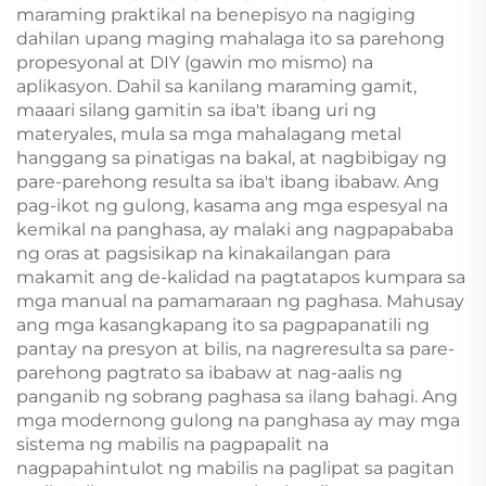
maraming praktikal na benepisyo na nagiging
dahilan upang maging mahalaga ito sa parehong
propesyonal at DIY (gawin mo mismo) na
aplikasyon. Dahil sa kanilang maraming gamit,
maaari silang gamitin sa iba't ibang uri ng
materyales, mula sa mga mahalagang metal
hanggang sa pinatigas na bakal, at nagbibigay ng
pare-parehong resulta sa iba't ibang ibabaw. Ang
pag-ikot ng gulong, kasama ang mga espesyal na
kemikal na panghasa, ay malaki ang nagpapababa
ng oras at pagsisikap na kinakailangan para
makamit ang de-kalidad na pagtatapos kumpara sa
mga manual na pamamaraan ng paghasa. Mahusay
ang mga kasangkapang ito sa pagpapanatili ng
pantay na presyon at bilis, na nagreresulta sa pare-
parehong pagtrato sa ibabaw at nag-aalis ng
panganib ng sobrang paghasa sa ilang bahagi. Ang
mga modernong gulong na panghasa ay may mga
sistema ng mabilis na pagpapalit na
nagpapahintulot ng mabilis na paglipat sa pagitan