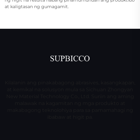
at kaligtasan ng gumagamit.
Kilalanin ang pinakabagong abrasives, kasangkapan,
at kemikal na solusyon mula sa Sichuan Zhongyan
New Material Technology Co., Ltd. Suriin ang aming
malawak na kagamitan ng mga produkto at
makabagong teknolohiya para sa pamamahagi ng
ibabaw at higit pa.