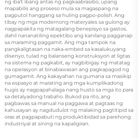
ng iba't ibang antas ng pagkaabrasibo, upang
mapabilis ang proseso mula sa magaspang na
pagputol hanggang sa huling pagpo-polish. Ang
tibay ng mga modernong materyales sa gulong ay
nagpapakita ng matagalang benepisyo sa gastos,
dahil nananatiling epektibo ang kanilang pagganap
sa maraming paggamit. Ang mga tampok na
pangkaligtasan na naka-embed sa kasalukuyang
disenyo, tulad ng balanseng konstruksyon at ligtas
na sistema ng pagkabit, ay nagbibigay ng matatag
na operasyon at binabawasan ang pagkapagod ng
gumagamit. Ang kakayahan na gumana sa masikip
na espasyo at marating ang mga kumplikadong
hugis ay nagpapahalaga nang husto sa mga ito para
sa detalyadong trabaho. Bukod pa rito, ang
pagbawas sa manual na paggawa at pagtaas ng
kahusayan ay nagdudulot ng malaking pagtitipid sa
oras at pagpapabuti ng produktibidad sa parehong
industriyal at sining na kapaligiran.