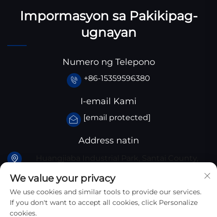
Impormasyon sa Pakikipag-
ugnayan
Numero ng Telepono
+86-15359596380
I-email Kami
[email protected]
Address natin
Huangjiaba Industrial Park, Santai County,
Sichuan Province, China
We value your privacy
We use cookies and similar tools to provide our services.
If you don't want to accept all cookies, click Personalize
cookies.