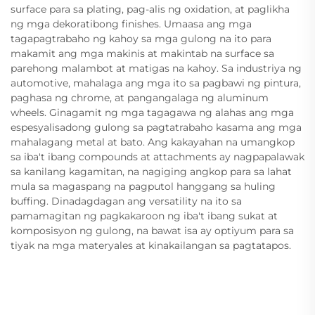
surface para sa plating, pag-alis ng oxidation, at paglikha
ng mga dekoratibong finishes. Umaasa ang mga
tagapagtrabaho ng kahoy sa mga gulong na ito para
makamit ang mga makinis at makintab na surface sa
parehong malambot at matigas na kahoy. Sa industriya ng
automotive, mahalaga ang mga ito sa pagbawi ng pintura,
paghasa ng chrome, at pangangalaga ng aluminum
wheels. Ginagamit ng mga tagagawa ng alahas ang mga
espesyalisadong gulong sa pagtatrabaho kasama ang mga
mahalagang metal at bato. Ang kakayahan na umangkop
sa iba't ibang compounds at attachments ay nagpapalawak
sa kanilang kagamitan, na nagiging angkop para sa lahat
mula sa magaspang na pagputol hanggang sa huling
buffing. Dinadagdagan ang versatility na ito sa
pamamagitan ng pagkakaroon ng iba't ibang sukat at
komposisyon ng gulong, na bawat isa ay optiyum para sa
tiyak na mga materyales at kinakailangan sa pagtatapos.