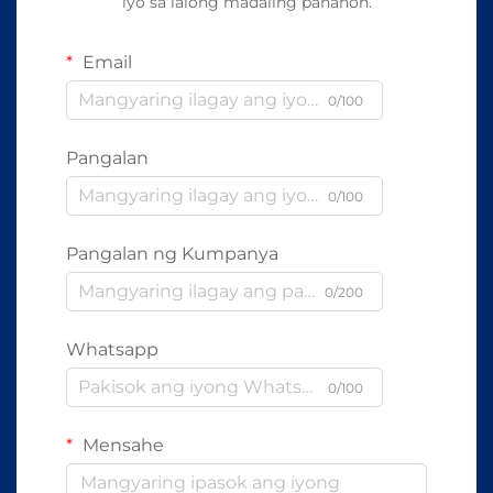
iyo sa lalong madaling panahon.
Email
0/100
Pangalan
0/100
Pangalan ng Kumpanya
0/200
Whatsapp
0/100
Mensahe