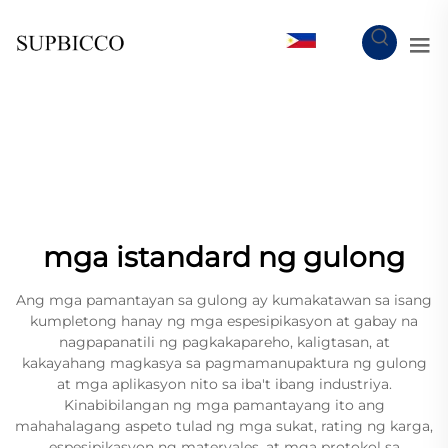
TL
mga istandard ng gulong
Ang mga pamantayan sa gulong ay kumakatawan sa isang
kumpletong hanay ng mga espesipikasyon at gabay na
nagpapanatili ng pagkakapareho, kaligtasan, at
kakayahang magkasya sa pagmamanupaktura ng gulong
at mga aplikasyon nito sa iba't ibang industriya.
Kinabibilangan ng mga pamantayang ito ang
mahahalagang aspeto tulad ng mga sukat, rating ng karga,
espesipikasyon ng materyales, at mga protokol sa