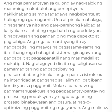
Ang mga pamantayan sa gulong ay nag-aalok ng
maraming makabuluhang benepisyo na
nakikinabang sa mga tagagawa, nagbebenta, at
huling mga gumagamit. Una at pinakamahalaga,
ginagarantiya nito ang pare-parehong kalidad at
katiyakan sa lahat ng mga batch ng produksyon,
binabawasan ang panganib ng mga depekto at
pagkabigo. Ang mga pamantayang ito ay
nagpapadali ng maayos na pagsasama-sama ng
iba't ibang mga bahagi at sistema, ginagawa ang
pagpapalit at pagpapanatili nang mas madali at
makatipid. Nagtataguyod din ito ng kaligtasan sa
pamamagitan ng pagpapatibay ng
pinakamababang kinakailangan para sa istruktural
na integridad at pagganap sa ilalim ng iba't ibang
kondisyon sa paggamit. Mula sa pananaw ng
pagmamanupaktura, ang pagpapantay-pantay ng
proseso ng produksyon ay nagpapagaan ng
proseso, binabawasan ang basura, at nag-o-
optimize ng paggamit ng mga yaman. Ang malinaw