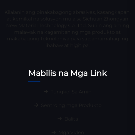
Kilalanin ang pinakabagong abrasives, kasangkapan,
at kemikal na solusyon mula sa Sichuan Zhongyan
New Material Technology Co., Ltd. Suriin ang aming
malawak na kagamitan ng mga produkto at
makabagong teknolohiya para sa pamamahagi ng
ibabaw at higit pa.
Mabilis na Mga Link
Tungkol Sa Amin
Sentro ng mga Produkto
Balita
Mga Video