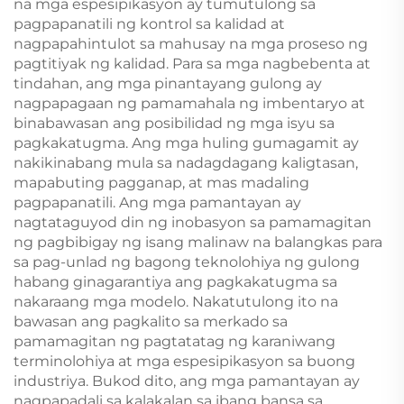
na mga espesipikasyon ay tumutulong sa
pagpapanatili ng kontrol sa kalidad at
nagpapahintulot sa mahusay na mga proseso ng
pagtitiyak ng kalidad. Para sa mga nagbebenta at
tindahan, ang mga pinantayang gulong ay
nagpapagaan ng pamamahala ng imbentaryo at
binabawasan ang posibilidad ng mga isyu sa
pagkakatugma. Ang mga huling gumagamit ay
nakikinabang mula sa nadagdagang kaligtasan,
mapabuting pagganap, at mas madaling
pagpapanatili. Ang mga pamantayan ay
nagtataguyod din ng inobasyon sa pamamagitan
ng pagbibigay ng isang malinaw na balangkas para
sa pag-unlad ng bagong teknolohiya ng gulong
habang ginagarantiya ang pagkakatugma sa
nakaraang mga modelo. Nakatutulong ito na
bawasan ang pagkalito sa merkado sa
pamamagitan ng pagtatatag ng karaniwang
terminolohiya at mga espesipikasyon sa buong
industriya. Bukod dito, ang mga pamantayan ay
nagpapadali sa kalakalan sa ibang bansa sa