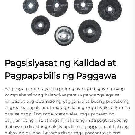
Pagsisiyasat ng Kalidad at
Pagpapabilis ng Paggawa
Ang mga pamantayan sa gulong ay nagbibigay ng isang
komprehensibong balangkas para sa pangangalaga sa
kalidad at pag-optimize ng pagganap sa buong proseso ng
pagmamanupaktura. Itinatag nila ang mga tiyak na kriteria
para sa pagpili ng mga materyales, mga proseso ng
paggamot ng init, at mga kinakailangan sa pagtatapos ng
ibabaw na direktang nakakaapekto sa pagganap at habang-
buhay ng gulong. Kasama rin sa mga pamantayan ang