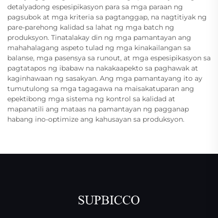
detalyadong espesipikasyon para sa mga paraan ng
pagsubok at mga kriteria sa pagtanggap, na nagtitiyak ng
pare-parehong kalidad sa lahat ng mga batch ng
produksyon. Tinatalakay din ng mga pamantayan ang
mahahalagang aspeto tulad ng mga kinakailangan sa
balanse, mga pasensya sa runout, at mga espesipikasyon sa
pagtatapos ng ibabaw na nakakaapekto sa paghawak at
kaginhawaan ng sasakyan. Ang mga pamantayang ito ay
tumutulong sa mga tagagawa na maisakatuparan ang
epektibong mga sistema ng kontrol sa kalidad at
mapanatili ang mataas na pamantayan ng pagganap
habang ino-optimize ang kahusayan sa produksyon.