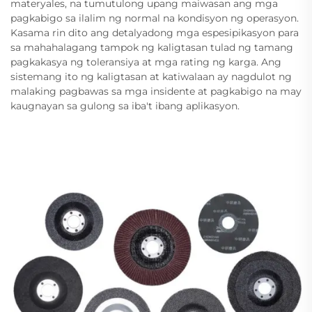
materyales, na tumutulong upang maiwasan ang mga
pagkabigo sa ilalim ng normal na kondisyon ng operasyon.
Kasama rin dito ang detalyadong mga espesipikasyon para
sa mahahalagang tampok ng kaligtasan tulad ng tamang
pagkakasya ng toleransiya at mga rating ng karga. Ang
sistemang ito ng kaligtasan at katiwalaan ay nagdulot ng
malaking pagbawas sa mga insidente at pagkabigo na may
kaugnayan sa gulong sa iba't ibang aplikasyon.