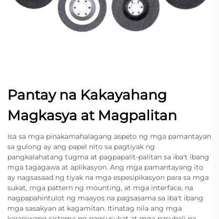
Pantay na Kakayahang
Magkasya at Magpalitan
Isa sa mga pinakamahalagang aspeto ng mga pamantayan
sa gulong ay ang papel nito sa pagtiyak ng
pangkalahatang tugma at pagpapalit-palitan sa iba't ibang
mga tagagawa at aplikasyon. Ang mga pamantayang ito
ay nagsasaad ng tiyak na mga espesipikasyon para sa mga
sukat, mga pattern ng mounting, at mga interface, na
nagpapahintulot ng maayos na pagsasama sa iba't ibang
mga sasakyan at kagamitan. Itinatag nila ang mga
karaniwang sistema ng pagsusukat at mga pasubali na