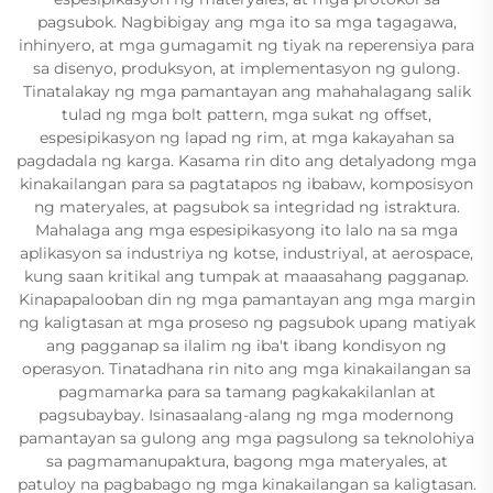
pagsubok. Nagbibigay ang mga ito sa mga tagagawa,
inhinyero, at mga gumagamit ng tiyak na reperensiya para
sa disenyo, produksyon, at implementasyon ng gulong.
Tinatalakay ng mga pamantayan ang mahahalagang salik
tulad ng mga bolt pattern, mga sukat ng offset,
espesipikasyon ng lapad ng rim, at mga kakayahan sa
pagdadala ng karga. Kasama rin dito ang detalyadong mga
kinakailangan para sa pagtatapos ng ibabaw, komposisyon
ng materyales, at pagsubok sa integridad ng istraktura.
Mahalaga ang mga espesipikasyong ito lalo na sa mga
aplikasyon sa industriya ng kotse, industriyal, at aerospace,
kung saan kritikal ang tumpak at maaasahang pagganap.
Kinapapalooban din ng mga pamantayan ang mga margin
ng kaligtasan at mga proseso ng pagsubok upang matiyak
ang pagganap sa ilalim ng iba't ibang kondisyon ng
operasyon. Tinatadhana rin nito ang mga kinakailangan sa
pagmamarka para sa tamang pagkakakilanlan at
pagsubaybay. Isinasaalang-alang ng mga modernong
pamantayan sa gulong ang mga pagsulong sa teknolohiya
sa pagmamanupaktura, bagong mga materyales, at
patuloy na pagbabago ng mga kinakailangan sa kaligtasan.