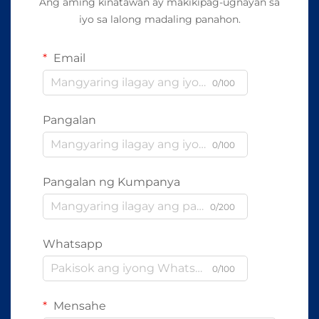
Ang aming kinatawan ay makikipag-ugnayan sa
iyo sa lalong madaling panahon.
Email
0/100
Pangalan
0/100
Pangalan ng Kumpanya
0/200
Whatsapp
0/100
Mensahe