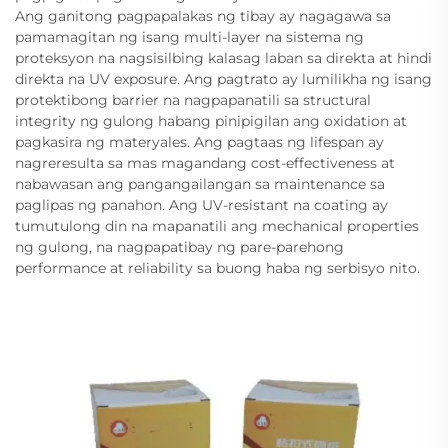
Ang ganitong pagpapalakas ng tibay ay nagagawa sa
pamamagitan ng isang multi-layer na sistema ng
proteksyon na nagsisilbing kalasag laban sa direkta at hindi
direkta na UV exposure. Ang pagtrato ay lumilikha ng isang
protektibong barrier na nagpapanatili sa structural
integrity ng gulong habang pinipigilan ang oxidation at
pagkasira ng materyales. Ang pagtaas ng lifespan ay
nagreresulta sa mas magandang cost-effectiveness at
nabawasan ang pangangailangan sa maintenance sa
paglipas ng panahon. Ang UV-resistant na coating ay
tumutulong din na mapanatili ang mechanical properties
ng gulong, na nagpapatibay ng pare-parehong
performance at reliability sa buong haba ng serbisyo nito.