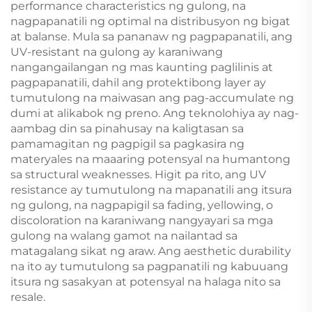
performance characteristics ng gulong, na
nagpapanatili ng optimal na distribusyon ng bigat
at balanse. Mula sa pananaw ng pagpapanatili, ang
UV-resistant na gulong ay karaniwang
nangangailangan ng mas kaunting paglilinis at
pagpapanatili, dahil ang protektibong layer ay
tumutulong na maiwasan ang pag-accumulate ng
dumi at alikabok ng preno. Ang teknolohiya ay nag-
aambag din sa pinahusay na kaligtasan sa
pamamagitan ng pagpigil sa pagkasira ng
materyales na maaaring potensyal na humantong
sa structural weaknesses. Higit pa rito, ang UV
resistance ay tumutulong na mapanatili ang itsura
ng gulong, na nagpapigil sa fading, yellowing, o
discoloration na karaniwang nangyayari sa mga
gulong na walang gamot na nailantad sa
matagalang sikat ng araw. Ang aesthetic durability
na ito ay tumutulong sa pagpanatili ng kabuuang
itsura ng sasakyan at potensyal na halaga nito sa
resale.