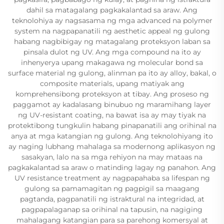
dahil sa matagalang pagkakalantad sa araw. Ang
teknolohiya ay nagsasama ng mga advanced na polymer
system na nagpapanatili ng aesthetic appeal ng gulong
habang nagbibigay ng matagalang proteksyon laban sa
pinsala dulot ng UV. Ang mga compound na ito ay
inhenyerya upang makagawa ng molecular bond sa
surface material ng gulong, alinman pa ito ay alloy, bakal, o
composite materials, upang matiyak ang
komprehensibong proteksyon at tibay. Ang proseso ng
paggamot ay kadalasang binubuo ng maramihang layer
ng UV-resistant coating, na bawat isa ay may tiyak na
protektibong tungkulin habang pinapanatili ang orihinal na
anya at mga katangian ng gulong. Ang teknolohiyang ito
ay naging lubhang mahalaga sa modernong aplikasyon ng
sasakyan, lalo na sa mga rehiyon na may mataas na
pagkakalantad sa araw o matinding lagay ng panahon. Ang
UV resistance treatment ay nagpapahaba sa lifespan ng
gulong sa pamamagitan ng pagpigil sa maagang
pagtanda, pagpanatili ng istraktural na integridad, at
pagpapalaganap sa orihinal na tapusin, na nagiging
mahalagang katangian para sa parehong komersyal at