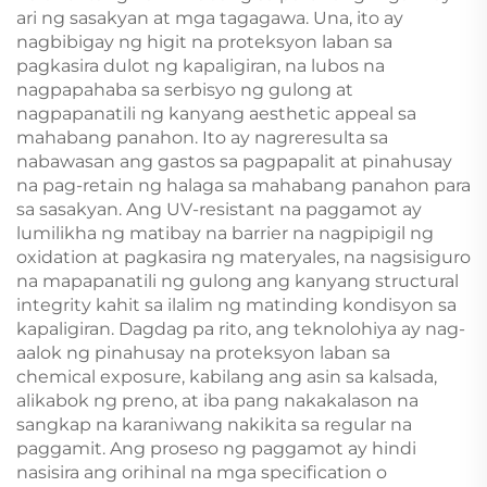
ari ng sasakyan at mga tagagawa. Una, ito ay
nagbibigay ng higit na proteksyon laban sa
pagkasira dulot ng kapaligiran, na lubos na
nagpapahaba sa serbisyo ng gulong at
nagpapanatili ng kanyang aesthetic appeal sa
mahabang panahon. Ito ay nagreresulta sa
nabawasan ang gastos sa pagpapalit at pinahusay
na pag-retain ng halaga sa mahabang panahon para
sa sasakyan. Ang UV-resistant na paggamot ay
lumilikha ng matibay na barrier na nagpipigil ng
oxidation at pagkasira ng materyales, na nagsisiguro
na mapapanatili ng gulong ang kanyang structural
integrity kahit sa ilalim ng matinding kondisyon sa
kapaligiran. Dagdag pa rito, ang teknolohiya ay nag-
aalok ng pinahusay na proteksyon laban sa
chemical exposure, kabilang ang asin sa kalsada,
alikabok ng preno, at iba pang nakakalason na
sangkap na karaniwang nakikita sa regular na
paggamit. Ang proseso ng paggamot ay hindi
nasisira ang orihinal na mga specification o