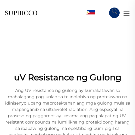
TL
uV Resistance ng Gulong
Ang UV resistance ng gulong ay kumakatawan sa
mahalagang pag-unlad sa teknolohiya ng proteksyon na
idinisenyo upang maprotektahan ang mga gulong mula sa
mapanganib na ultraviolet radiation. Ang espesyal na
proseso ng paggamot ay kasama ang paglalapat ng UV-
resistant compounds na lumilikha ng protektibong harang
sa ibabaw ng gulong, na epektibong pumipigil sa
pagkasira, pagbabago ng kulay, at paghina ng istraktura