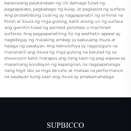
karaniwang palatandaan ng UV damage tulad ng
pagpapalabo, pagbabago ng kulay, at pagkasira ng surface.
Ang protektibong coating ay nagpapanatili ng orihinal na
finish at itsura ng mga gulong, kahit anong uri ng surface
ang gamitin tulad ng painted, polished, o machined
surfaces. Ang pagpapanatiling ito ng aesthetic appeal ay
nagbibigay ng malaking ambag sa kabuuang itsura at
halaga ng sasakyan. Ang teknolohiya ay nagsisiguro na
mananatili ang itsura ng mga gulong na katulad ng sa
showroom kahit matapos ang ilang taon ng pag-expose sa
masamang kondisyon ng kapaligiran, na nagpapahalaga
nang higit lalo sa mga de-luho at mataas na performance
na sasakyan kung saan ang itsura ay pinakamahalaga.