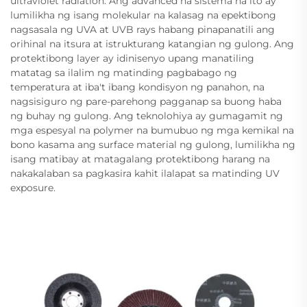
ultraviolet radiation. Ang advanced na sistema na ito ay
lumilikha ng isang molekular na kalasag na epektibong
nagsasala ng UVA at UVB rays habang pinapanatili ang
orihinal na itsura at istrukturang katangian ng gulong. Ang
protektibong layer ay idinisenyo upang manatiling
matatag sa ilalim ng matinding pagbabago ng
temperatura at iba't ibang kondisyon ng panahon, na
nagsisiguro ng pare-parehong pagganap sa buong haba
ng buhay ng gulong. Ang teknolohiya ay gumagamit ng
mga espesyal na polymer na bumubuo ng mga kemikal na
bono kasama ang surface material ng gulong, lumilikha ng
isang matibay at matagalang protektibong harang na
nakakalaban sa pagkasira kahit ilalapat sa matinding UV
exposure.