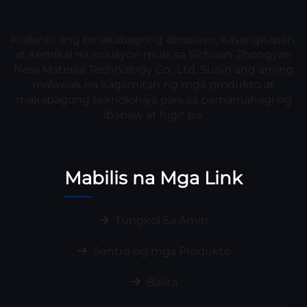
Kilalanin ang pinakabagong abrasives, kasangkapan,
at kemikal na solusyon mula sa Sichuan Zhongyan
New Material Technology Co., Ltd. Suriin ang aming
malawak na kagamitan ng mga produkto at
makabagong teknolohiya para sa pamamahagi ng
ibabaw at higit pa.
Mabilis na Mga Link
Tungkol Sa Amin
Sentro ng mga Produkto
Balita