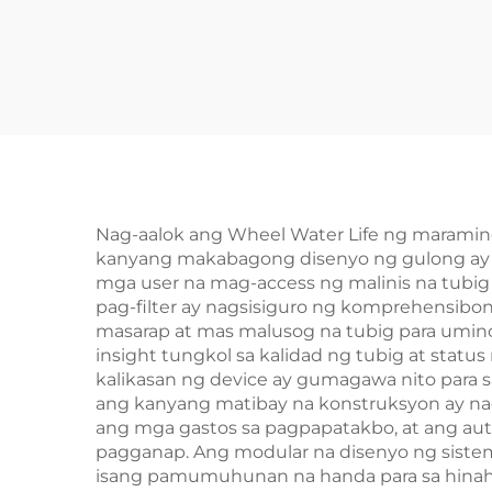
Nag-aalok ang Wheel Water Life ng maraming
kanyang makabagong disenyo ng gulong ay n
mga user na mag-access ng malinis na tubi
pag-filter ay nagsisiguro ng komprehensibo
masarap at mas malusog na tubig para umino
insight tungkol sa kalidad ng tubig at statu
kalikasan ng device ay gumagawa nito para s
ang kanyang matibay na konstruksyon ay na
ang mga gastos sa pagpapatakbo, at ang aut
pagganap. Ang modular na disenyo ng sistem
isang pamumuhunan na handa para sa hinahar