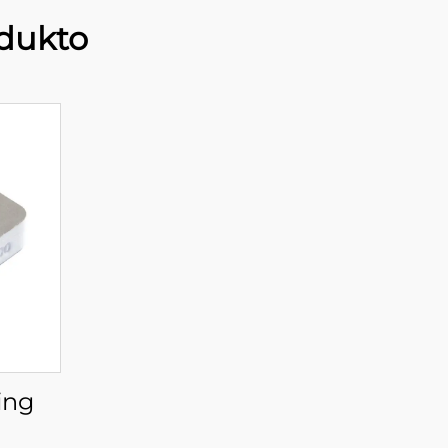
dukto
ing