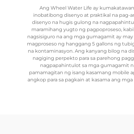
Ang Wheel Water Life ay kumakatawan 
inobatibong disenyo at praktikal na pag-
disenyo na hugis gulong na nagpapahintul
maramihang yugto ng pagpoproseso, kabilan
nagsisiguro na ang mga gumagamit ay may ac
magproseso ng hanggang 5 gallons ng tubig 
na kontaminasyon. Ang kanyang bilog na di
nagiging perpekto para sa parehong pagga
nagpapahintulot sa mga gumagamit na 
pamamagitan ng isang kasamang mobile app
angkop para sa pagkain at kasama ang mga 