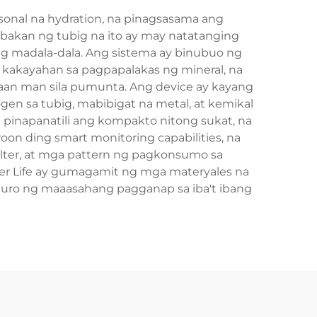
onal na hydration, na pinagsasama ang
mbakan ng tubig na ito ay may natatanging
ng madala-dala. Ang sistema ay binubuo ng
a kakayahan sa pagpapalakas ng mineral, na
saan man sila pumunta. Ang device ay kayang
en sa tubig, mabibigat na metal, at kemikal
pinapanatili ang kompakto nitong sukat, na
on ding smart monitoring capabilities, na
lter, at mga pattern ng pagkonsumo sa
er Life ay gumagamit ng mga materyales na
guro ng maaasahang pagganap sa iba't ibang