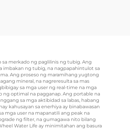
sa merkado ng paglilinis ng tubig. Ang
 imbakan ng tubig, na nagpapahintulot sa
stema. Ang proseso ng maramihang yugtong
agang mineral, na nagreresulta sa mas
gbibigay sa mga user ng real-time na mga
uro ng optimal na pagganap. Ang portable na
hanggang sa mga aktibidad sa labas, habang
may kahusayan sa enerhiya ay binabawasan
sa mga user na mapanatili ang peak na
grade ng filter, na gumagawa nito bilang
Wheel Water Life ay minimitahan ang basura