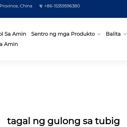
 Province, China
+86-15359596380
l Sa Amin
Sentro ng mga Produkto
Balita
a Amin
tagal ng gulong sa tubig