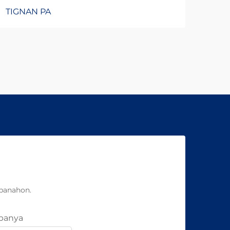
TIGNAN PA
panahon.
panya