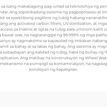
sa isang makabagong pag-unlad sa teknolohiya ng pers
andar. Ang sopistikadong sistema ng pagpoproseso at i
ot sa epektibong paglilinis ng tubig habang nananatili
g ang activated carbon filters, UV sterilization, at mg
cess sa malinis at ligtas na tubig para uminom kahit 
bawat oras, na nagtatanggal ng 99.999% ng mga pathog
senyo ay nagmaksima sa kapasidad ng imbakan habang 
mit sa bahay at sa labas ng bahay. Ang sistema ay mayro
subaybayan ang kalidad ng tubig, haba ng buhay ng fi
lication. Ang matibay na konstruksyon ng Wheel Wat
mekanismo na pumipigil sa kontaminasyon, na nagsisi
kondisyon ng kapaligiran.