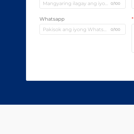
0/100
Whatsapp
0/100