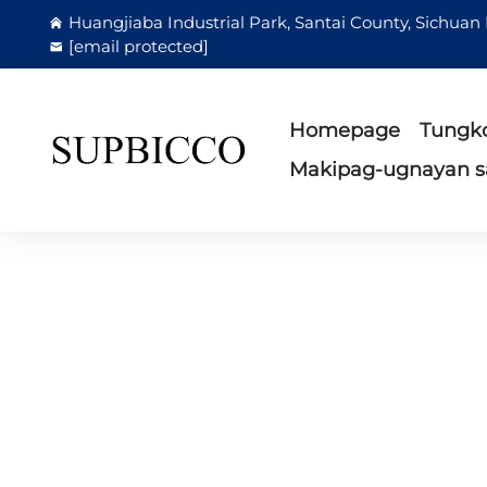
Huangjiaba Industrial Park, Santai County, Sichuan
[email protected]
Homepage
Tungko
Makipag-ugnayan s