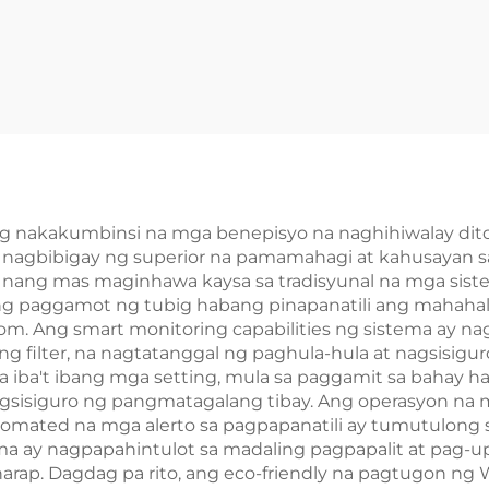
 nakakumbinsi na mga benepisyo na naghihiwalay dito 
agbibigay ng superior na pamamahagi at kahusayan sa
g nang mas maginhawa kaysa sa tradisyunal na mga si
ng paggamot ng tubig habang pinapanatili ang mahahal
m. Ang smart monitoring capabilities ng sistema ay na
s ng filter, na nagtatanggal ng paghula-hula at nagsisig
a iba't ibang mga setting, mula sa paggamit sa bahay 
gsisiguro ng pangmatagalang tibay. Ang operasyon na 
omated na mga alerto sa pagpapanatili ay tumutulong 
a ay nagpapahintulot sa madaling pagpapalit at pag-up
ap. Dagdag pa rito, ang eco-friendly na pagtugon ng 