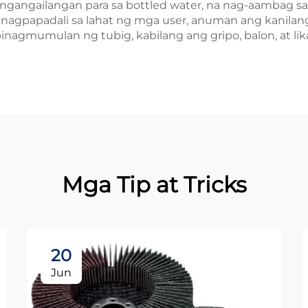
ngangailangan para sa bottled water, na nag-aambag sa 
y nagpapadali sa lahat ng mga user, anuman ang kanila
nagmumulan ng tubig, kabilang ang gripo, balon, at lika
Mga Tip at Tricks
20
Jun