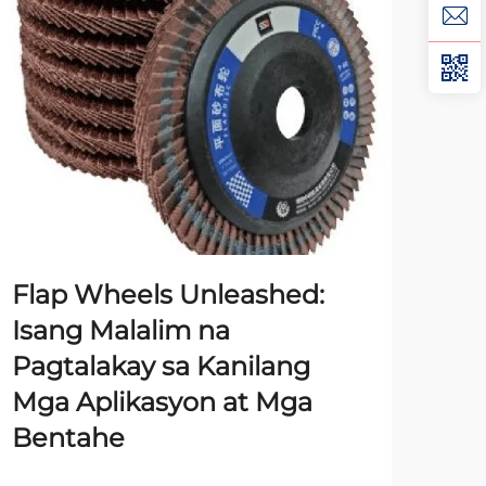
Flap Wheels Unleashed:
Pa
Isang Malalim na
Al
Pagtalakay sa Kanilang
pa
Mga Aplikasyon at Mga
Pa
Bentahe
TIG