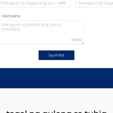
0/100
Mensahe
0/1000
Isumite