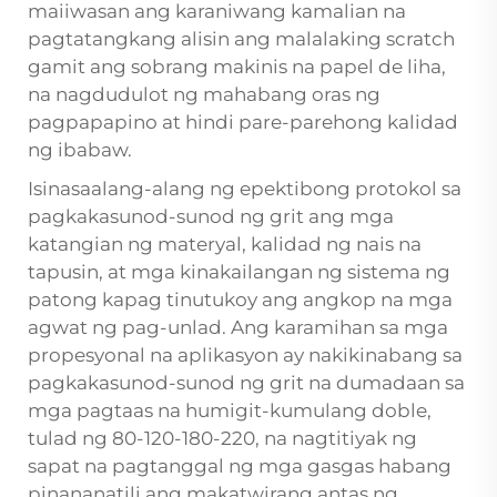
maiiwasan ang karaniwang kamalian na
pagtatangkang alisin ang malalaking scratch
gamit ang sobrang makinis na papel de liha,
na nagdudulot ng mahabang oras ng
pagpapapino at hindi pare-parehong kalidad
ng ibabaw.
Isinasaalang-alang ng epektibong protokol sa
pagkakasunod-sunod ng grit ang mga
katangian ng materyal, kalidad ng nais na
tapusin, at mga kinakailangan ng sistema ng
patong kapag tinutukoy ang angkop na mga
agwat ng pag-unlad. Ang karamihan sa mga
propesyonal na aplikasyon ay nakikinabang sa
pagkakasunod-sunod ng grit na dumadaan sa
mga pagtaas na humigit-kumulang doble,
tulad ng 80-120-180-220, na nagtitiyak ng
sapat na pagtanggal ng mga gasgas habang
pinananatili ang makatwirang antas ng