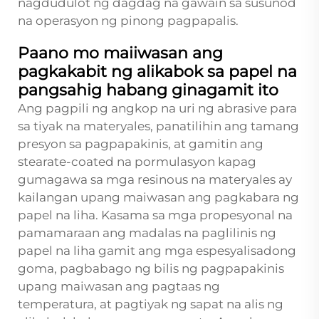
nagdudulot ng dagdag na gawain sa susunod
na operasyon ng pinong pagpapalis.
Paano mo maiiwasan ang
pagkakabit ng alikabok sa papel na
pangsahig habang ginagamit ito
Ang pagpili ng angkop na uri ng abrasive para
sa tiyak na materyales, panatilihin ang tamang
presyon sa pagpapakinis, at gamitin ang
stearate-coated na pormulasyon kapag
gumagawa sa mga resinous na materyales ay
kailangan upang maiwasan ang pagkabara ng
papel na liha. Kasama sa mga propesyonal na
pamamaraan ang madalas na paglilinis ng
papel na liha gamit ang mga espesyalisadong
goma, pagbabago ng bilis ng pagpapakinis
upang maiwasan ang pagtaas ng
temperatura, at pagtiyak ng sapat na alis ng