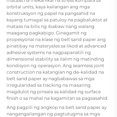
mataas na mekanikal na stress kumpara sa
orbital units, kaya kailangan ang mga
konstruksyon ng papel na pangsahid na
kayang tumagal sa patuloy na pagbaluktot at
mataas na bilis ng ibabaw nang walang
maagang pagkabigo. Ginagamit ng
propesyonal na klase ng belt sand paper ang
pinatibay na materyales sa likod at advanced
adhesive systems na nagpapanatili ng
dimensional stability sa ilalim ng matinding
kondisyon ng operasyon. Ang seamless joint
construction na katangian ng de-kalidad na
belt sand paper ay nagbabawas sa mga
irregularidad sa tracking na maaaring
magdulot ng pinsala sa kalidad ng surface
finish o sa mahal na kagamitan sa pagsasahid.
Ang pagpili ng angkop na belt sand paper ay
nangangailangan ng pagtutugma sa mga