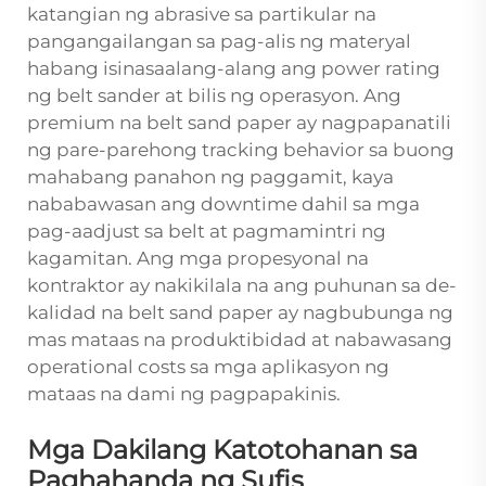
katangian ng abrasive sa partikular na
pangangailangan sa pag-alis ng materyal
habang isinasaalang-alang ang power rating
ng belt sander at bilis ng operasyon. Ang
premium na belt sand paper ay nagpapanatili
ng pare-parehong tracking behavior sa buong
mahabang panahon ng paggamit, kaya
nababawasan ang downtime dahil sa mga
pag-aadjust sa belt at pagmamintri ng
kagamitan. Ang mga propesyonal na
kontraktor ay nakikilala na ang puhunan sa de-
kalidad na belt sand paper ay nagbubunga ng
mas mataas na produktibidad at nabawasang
operational costs sa mga aplikasyon ng
mataas na dami ng pagpapakinis.
Mga Dakilang Katotohanan sa
Paghahanda ng Sufis