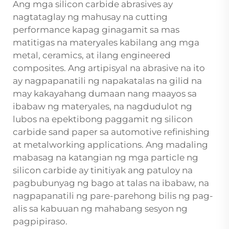
Ang mga silicon carbide abrasives ay
nagtataglay ng mahusay na cutting
performance kapag ginagamit sa mas
matitigas na materyales kabilang ang mga
metal, ceramics, at ilang engineered
composites. Ang artipisyal na abrasive na ito
ay nagpapanatili ng napakatalas na gilid na
may kakayahang dumaan nang maayos sa
ibabaw ng materyales, na nagdudulot ng
lubos na epektibong paggamit ng silicon
carbide sand paper sa automotive refinishing
at metalworking applications. Ang madaling
mabasag na katangian ng mga particle ng
silicon carbide ay tinitiyak ang patuloy na
pagbubunyag ng bago at talas na ibabaw, na
nagpapanatili ng pare-parehong bilis ng pag-
alis sa kabuuan ng mahabang sesyon ng
pagpipiraso.