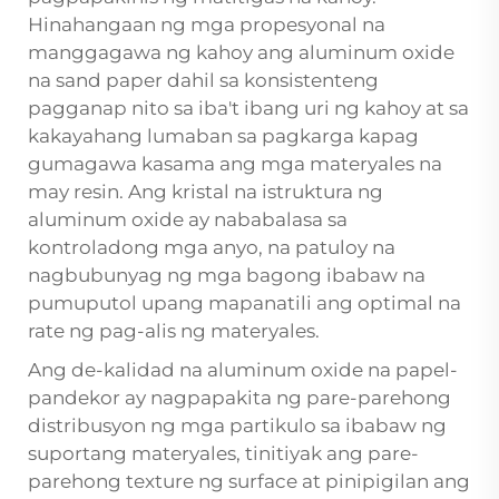
Hinahangaan ng mga propesyonal na
manggagawa ng kahoy ang aluminum oxide
na sand paper dahil sa konsistenteng
pagganap nito sa iba't ibang uri ng kahoy at sa
kakayahang lumaban sa pagkarga kapag
gumagawa kasama ang mga materyales na
may resin. Ang kristal na istruktura ng
aluminum oxide ay nababalasa sa
kontroladong mga anyo, na patuloy na
nagbubunyag ng mga bagong ibabaw na
pumuputol upang mapanatili ang optimal na
rate ng pag-alis ng materyales.
Ang de-kalidad na aluminum oxide na papel-
pandekor ay nagpapakita ng pare-parehong
distribusyon ng mga partikulo sa ibabaw ng
suportang materyales, tinitiyak ang pare-
parehong texture ng surface at pinipigilan ang