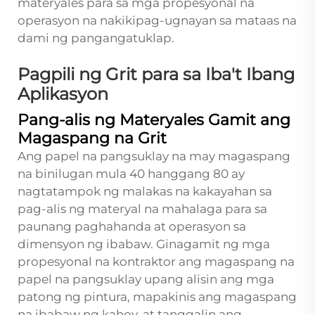
materyales para sa mga propesyonal na
operasyon na nakikipag-ugnayan sa mataas na
dami ng pangangatuklap.
Pagpili ng Grit para sa Iba't Ibang
Aplikasyon
Pang-alis ng Materyales Gamit ang
Magaspang na Grit
Ang papel na pangsuklay na may magaspang
na binilugan mula 40 hanggang 80 ay
nagtatampok ng malakas na kakayahan sa
pag-alis ng materyal na mahalaga para sa
paunang paghahanda at operasyon sa
dimensyon ng ibabaw. Ginagamit ng mga
propesyonal na kontraktor ang magaspang na
papel na pangsuklay upang alisin ang mga
patong ng pintura, mapakinis ang magaspang
na ibabaw ng kahoy, at tanggalin ang