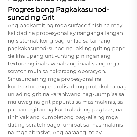
Progresibong Pagkakasunod-
sunod ng Grit
Ang pagkamit ng mga surface finish na may
kalidad na propesyonal ay nangangailangan
ng sistematikong pag-unlad sa tamang
pagkakasunod-sunod ng laki ng grit ng papel
de liha upang unti-unting piningan ang
texture ng ibabaw habang inaalis ang mga
scratch mula sa nakaraang operasyon.
Sinusundan ng mga propesyonal na
kontraktor ang establisadong protokol sa pag-
unlad ng grit na karaniwang nag-uumpisa sa
maluwag na grit papunta sa mas makinis, sa
pamamagitan ng kontroladong pagtaas, na
tinitiyak ang kumpletong pag-alis ng mga
dating scratch bago lumipat sa mas makinis
na mga abrasive. Ang paraang ito ay