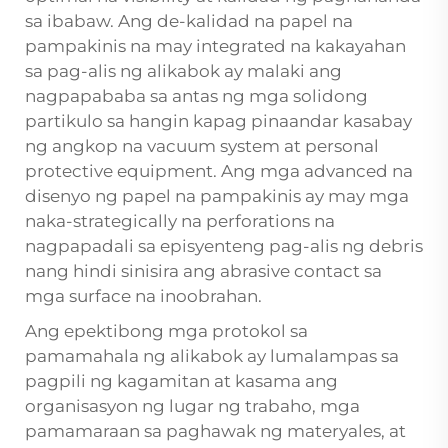
sa ibabaw. Ang de-kalidad na papel na
pampakinis na may integrated na kakayahan
sa pag-alis ng alikabok ay malaki ang
nagpapababa sa antas ng mga solidong
partikulo sa hangin kapag pinaandar kasabay
ng angkop na vacuum system at personal
protective equipment. Ang mga advanced na
disenyo ng papel na pampakinis ay may mga
naka-strategically na perforations na
nagpapadali sa episyenteng pag-alis ng debris
nang hindi sinisira ang abrasive contact sa
mga surface na inoobrahan.
Ang epektibong mga protokol sa
pamamahala ng alikabok ay lumalampas sa
pagpili ng kagamitan at kasama ang
organisasyon ng lugar ng trabaho, mga
pamamaraan sa paghawak ng materyales, at