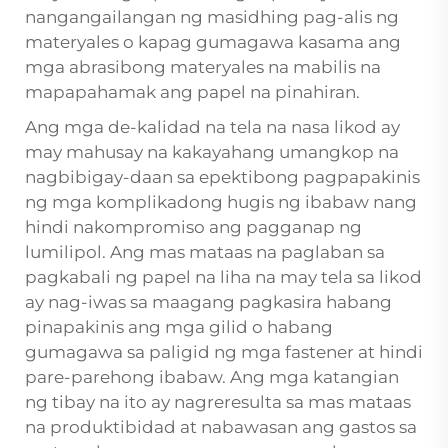
nangangailangan ng masidhing pag-alis ng
materyales o kapag gumagawa kasama ang
mga abrasibong materyales na mabilis na
mapapahamak ang papel na pinahiran.
Ang mga de-kalidad na tela na nasa likod ay
may mahusay na kakayahang umangkop na
nagbibigay-daan sa epektibong pagpapakinis
ng mga komplikadong hugis ng ibabaw nang
hindi nakompromiso ang pagganap ng
lumilipol. Ang mas mataas na paglaban sa
pagkabali ng papel na liha na may tela sa likod
ay nag-iwas sa maagang pagkasira habang
pinapakinis ang mga gilid o habang
gumagawa sa paligid ng mga fastener at hindi
pare-parehong ibabaw. Ang mga katangian
ng tibay na ito ay nagreresulta sa mas mataas
na produktibidad at nabawasan ang gastos sa