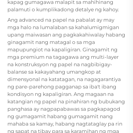
kapag gumagawa malapit sa mahihinang
palamuti o kumplikadong detalye ng kahoy.
Ang advanced na papel na pabalat ay may
mga halo na lumalaban sa kahalumigmigan
upang maiwasan ang pagkakahiwalay habang
ginagamit nang matagal o sa mga
mapupungiot na kapaligiran. Ginagamit ng
mga premium na tagagawa ang multi-layer
na konstruksyon ng papel na nagbibigay-
balanse sa kakayahang umangkop at
dimensyonal na katatagan, na nagagarantiya
ng pare-parehong pagganap sa iba't ibang
kondisyon ng kapaligiran. Ang magaan na
katangian ng papel na pinahiran ng bubukang
panghasa ay nagpapabawas sa pagkapagod
ng gumagamit habang gumagamit nang
mahaba sa kamay, habang nagtataglay pa rin
ng sapat na tibay para sa karamihan ng mga