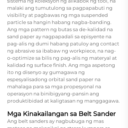
sistema ng koleksyon ng alikabok ng tool, na
malaki ang tumutulong sa pagpapabuti ng
visibility at pagbawas ng mga suspended
particle sa hangin habang nagba-banding.
Ang mga pattern ng butas sa de-kalidad na
sand paper ay nagpapadali sa episyente na
pag-alis ng dumi habang patuloy ang contact
ng abrasive sa ibabaw ng workpiece, na nag-
o-optimize sa bilis ng pag-alis ng materyal at
kalidad ng surface finish. Ang mga aspetong
ito ng disenyo ay gumagawa ng
espesyalisadong orbital sand paper na
mahalaga para sa mga propesyonal na
operasyon na binibigyang-pansin ang
produktibidad at kaligtasan ng manggagawa.
Mga Kinakailangan sa Belt Sander
Ang belt sanders ay nagbubuga ng mas