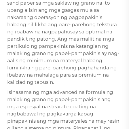
sand paper
sa mga saklaw ng grano na ito
upang alisin ang mga gasgas mula sa
nakaraang operasyon ng pagpapakinis
habang nililikha ang pare-parehong tekstura
ng ibabaw na nagpapahusay sa optimal na
pandikit ng patong. Ang mas maliit na mga
partikulo ng pampakinis na katangian ng
malaking grano ng papel-pampakinis ay nag-
aalis ng minimum na materyal habang
lumilikha ng pare-parehong paghahanda ng
ibabaw na mahalaga para sa premium na
kalidad ng tapusin.
Isinasama ng mga advanced na formula ng
malaking grano ng papel-pampakinis ang
mga espesyal na stearate coating na
nagbabawal ng pagkakarga kapag
pinapakinis ang mga materyales na may resin
o ilang sistema ng pintura. Pinapanatili ng