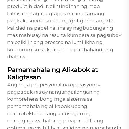
produktibidad. Naiintindihan ng mga
bihasang tagapagtapos na ang tamang
pagkakasunod-sunod ng grit gamit ang de-
kalidad na papel na liha ay nagbubunga ng
mas mahusay na resulta kumpara sa pagsubok
na paikliin ang proseso na lumilikha ng
kompromiso sa kalidad ng paghahanda ng
ibabaw.
Pamamahala ng Alikabok at
Kaligtasan
Ang mga propesyonal na operasyon sa
pagpapakinis ay nangangailangan ng
komprehensibong mga sistema sa
pamamahala ng alikabok upang
maprotektahan ang kalusugan ng
manggagawa habang pinapanatili ang
optimal na visibility at kalidad ng paghahanda