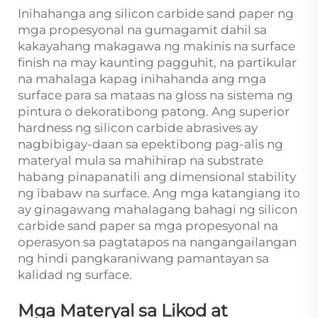
Inihahanga ang silicon carbide sand paper ng
mga propesyonal na gumagamit dahil sa
kakayahang makagawa ng makinis na surface
finish na may kaunting pagguhit, na partikular
na mahalaga kapag inihahanda ang mga
surface para sa mataas na gloss na sistema ng
pintura o dekoratibong patong. Ang superior
hardness ng silicon carbide abrasives ay
nagbibigay-daan sa epektibong pag-alis ng
materyal mula sa mahihirap na substrate
habang pinapanatili ang dimensional stability
ng ibabaw na surface. Ang mga katangiang ito
ay ginagawang mahalagang bahagi ng silicon
carbide sand paper sa mga propesyonal na
operasyon sa pagtatapos na nangangailangan
ng hindi pangkaraniwang pamantayan sa
kalidad ng surface.
Mga Materyal sa Likod at