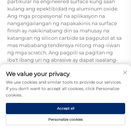
partikular na engineered surface kung saan
kulang ang epektibidad ng aluminum oxide.
Ang mga propesyonal na aplikasyon na
nangangailangan ng napakakinis na surface
finish ay nakikinabang din sa mahusay na
katangian ng silicon carbide sa pagputol at sa
mas mababang tendensya nitong mag-iiwan
ng mga scratch. Ang pagpili sa pagitan ng
iba't ibang uri ng abrasive ay dapat isaalang-
alang ang katigasan ng materyal, kalidad ng
We value your privacy
ninanais na tapusin, at mga salik sa gastos,
kung saan karaniwang inilalaan ang silicon
We use cookies and similar tools to provide our services.
If you don't want to accept all cookies, click Personalize
carbide para sa mga espesyalisadong
cookies.
aplikasyon na nangangailangan ng kakaibang
katangian nito.
Accept all
Personalize cookies
Nakaraan :
Gabay sa DIY: Paggamit ng Balahibo ng Bato para sa Perpektong Paghahanda ng Ibabaw