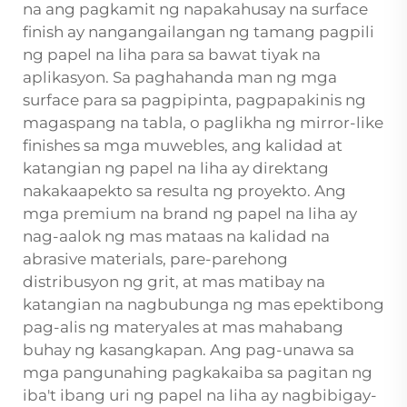
na ang pagkamit ng napakahusay na surface
finish ay nangangailangan ng tamang pagpili
ng papel na liha para sa bawat tiyak na
aplikasyon. Sa paghahanda man ng mga
surface para sa pagpipinta, pagpapakinis ng
magaspang na tabla, o paglikha ng mirror-like
finishes sa mga muwebles, ang kalidad at
katangian ng papel na liha ay direktang
nakakaapekto sa resulta ng proyekto. Ang
mga premium na brand ng papel na liha ay
nag-aalok ng mas mataas na kalidad na
abrasive materials, pare-parehong
distribusyon ng grit, at mas matibay na
katangian na nagbubunga ng mas epektibong
pag-alis ng materyales at mas mahabang
buhay ng kasangkapan. Ang pag-unawa sa
mga pangunahing pagkakaiba sa pagitan ng
iba't ibang uri ng papel na liha ay nagbibigay-