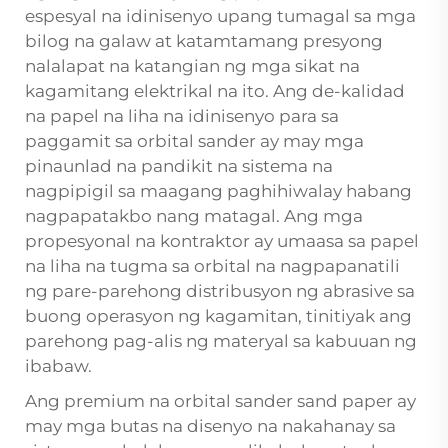
espesyal na idinisenyo upang tumagal sa mga
bilog na galaw at katamtamang presyong
nalalapat na katangian ng mga sikat na
kagamitang elektrikal na ito. Ang de-kalidad
na papel na liha na idinisenyo para sa
paggamit sa orbital sander ay may mga
pinaunlad na pandikit na sistema na
nagpipigil sa maagang paghihiwalay habang
nagpapatakbo nang matagal. Ang mga
propesyonal na kontraktor ay umaasa sa papel
na liha na tugma sa orbital na nagpapanatili
ng pare-parehong distribusyon ng abrasive sa
buong operasyon ng kagamitan, tinitiyak ang
parehong pag-alis ng materyal sa kabuuan ng
ibabaw.
Ang premium na orbital sander sand paper ay
may mga butas na disenyo na nakahanay sa