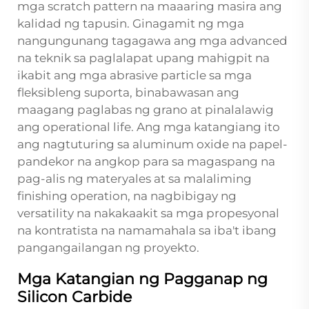
mga scratch pattern na maaaring masira ang
kalidad ng tapusin. Ginagamit ng mga
nangungunang tagagawa ang mga advanced
na teknik sa paglalapat upang mahigpit na
ikabit ang mga abrasive particle sa mga
fleksibleng suporta, binabawasan ang
maagang paglabas ng grano at pinalalawig
ang operational life. Ang mga katangiang ito
ang nagtuturing sa aluminum oxide na papel-
pandekor na angkop para sa magaspang na
pag-alis ng materyales at sa malaliming
finishing operation, na nagbibigay ng
versatility na nakakaakit sa mga propesyonal
na kontratista na namamahala sa iba't ibang
pangangailangan ng proyekto.
Mga Katangian ng Pagganap ng
Silicon Carbide