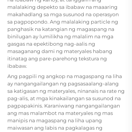
malalaking depekto sa ibabaw na maaaring
makahadlang sa mga susunod na operasyon
sa pagpopondo. Ang malalaking particle ng
panghasik na katangian ng magaspang na
binilugan ay lumilikha ng malalim na mga
gasgas na epektibong nag-aalis ng
masaganang dami ng materyales habang
itinatag ang pare-parehong tekstura ng
ibabaw.
Ang pagpili ng angkop na magaspang na liha
ay nangangailangan ng pagsasaalang-alang
sa katigasan ng materyales, ninanais na rate ng
pag-alis, at mga kinakailangan sa susunod na
pagpapakinis. Karaniwang nangangailangan
ang mas malambot na materyales ng mas
manipis na magaspang na liha upang
maiwasan ang labis na pagkalagas ng