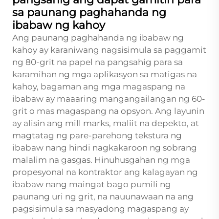
sa paunang paghahanda ng
ibabaw ng kahoy
Ang paunang paghahanda ng ibabaw ng
kahoy ay karaniwang nagsisimula sa paggamit
ng 80-grit na papel na pangsahig para sa
karamihan ng mga aplikasyon sa matigas na
kahoy, bagaman ang mga magaspang na
ibabaw ay maaaring mangangailangan ng 60-
grit o mas magaspang na opsyon. Ang layunin
ay alisin ang mill marks, maliit na depekto, at
magtatag ng pare-parehong tekstura ng
ibabaw nang hindi nagkakaroon ng sobrang
malalim na gasgas. Hinuhusgahan ng mga
propesyonal na kontraktor ang kalagayan ng
ibabaw nang maingat bago pumili ng
paunang uri ng grit, na nauunawaan na ang
pagsisimula sa masyadong magaspang ay