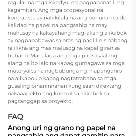
regular na mga iskedyul ng pagpapanatili ng
kagamitan. Ang mga propesyonal na
kontratista ay nakikilala na ang puhunan sa de-
kalidad na papel na pangsahig na may
mahusay na kakayahang mag-alis ng alikabok
ay nagpapabawas sa oras ng paglilinis habang
nililikha ang mas malusog na kapaligiran sa
trabaho. Mahalaga ang mga pagsasaalang-
alang na ito lalo na kapag gumagawa sa mga
materyales na nagbubunga ng mapanganib
na alikabok o kapag nagtatrabaho sa mga
gusaling pinaninirahan kung saan direktang
nakaaapekto ang kontrol sa alikabok sa
pagtanggap sa proyekto.
FAQ
Anong uri ng grano ng papel na
pangsahig ang dapat gamitin para