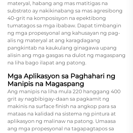
materyal, habang ang mas matitigas na
substrato ay nakikinabang sa mas agresibong
40-grit na komposisyon na epektibong
tumatagos sa mga ibabaw. Dapat timbangin
ng mga propesyonal ang kahusayan ng pag-
alis ng materyal at ang karagdagang
pangkintab na kaukulang ginagawa upang
alisin ang mga gasgas na dulot ng magaspang
na liha bago ilapat ang patong.
Mga Aplikasyon sa Paghahari ng
Manipis na Magaspang
Ang manipis na liha mula 220 hanggang 400
grit ay nagbibigay-daan sa pagkamit ng
makinis na surface finish na angkop para sa
mataas na kalidad na sistema ng pintura at
aplikasyon ng malinaw na patong. Umaasa
ang mga propesyonal na tagapagtapos sa