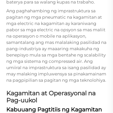
baterya para sa walang kupas na trabaho.
Ang paghahambing ng imprastruktura sa
pagitan ng mga pneumatic na kagamitan at
mga electric na kagamitan ay karaniwang
pabor sa mga electric na opsyon sa mas maliit
na operasyon o mobile na aplikasyon,
samantalang ang mas malalaking pasilidad na
pang-industriya ay maaaring makakuha ng
benepisyo mula sa mga bentahe ng scalability
ng mga sistema ng compressed air. Ang
umiiral na imprastruktura sa isang pasilidad ay
may malaking impluwensya sa pinakamainam
na pagpipilian sa pagitan ng mga teknolohiya.
Kagamitan at Operasyonal na
Pag-uukol
Kabuuang Pagtitiis ng Kagamitan