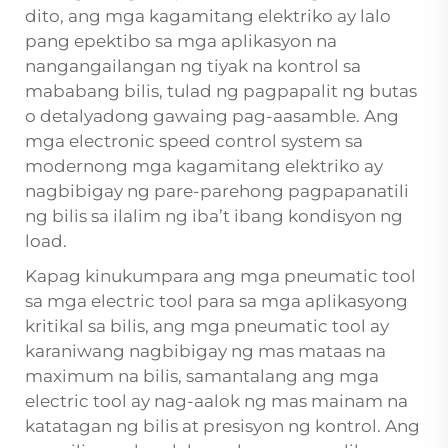
dito, ang mga kagamitang elektriko ay lalo
pang epektibo sa mga aplikasyon na
nangangailangan ng tiyak na kontrol sa
mababang bilis, tulad ng pagpapalit ng butas
o detalyadong gawaing pag-aasamble. Ang
mga electronic speed control system sa
modernong mga kagamitang elektriko ay
nagbibigay ng pare-parehong pagpapanatili
ng bilis sa ilalim ng iba’t ibang kondisyon ng
load.
Kapag kinukumpara ang mga pneumatic tool
sa mga electric tool para sa mga aplikasyong
kritikal sa bilis, ang mga pneumatic tool ay
karaniwang nagbibigay ng mas mataas na
maximum na bilis, samantalang ang mga
electric tool ay nag-aalok ng mas mainam na
katatagan ng bilis at presisyon ng kontrol. Ang