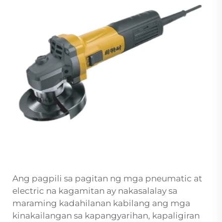
Ang pagpili sa pagitan ng mga pneumatic at
electric na kagamitan ay nakasalalay sa
maraming kadahilanan kabilang ang mga
kinakailangan sa kapangyarihan, kapaligiran