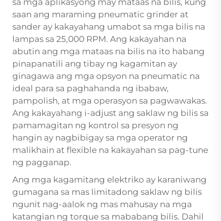
sa mga aplikasyong may mataas na bilis, kung
saan ang maraming pneumatic grinder at
sander ay kakayahang umabot sa mga bilis na
lampas sa 25,000 RPM. Ang kakayahan na
abutin ang mga mataas na bilis na ito habang
pinapanatili ang tibay ng kagamitan ay
ginagawa ang mga opsyon na pneumatic na
ideal para sa paghahanda ng ibabaw,
pampolish, at mga operasyon sa pagwawakas.
Ang kakayahang i-adjust ang saklaw ng bilis sa
pamamagitan ng kontrol sa presyon ng
hangin ay nagbibigay sa mga operator ng
malikhain at flexible na kakayahan sa pag-tune
ng pagganap.
Ang mga kagamitang elektriko ay karaniwang
gumagana sa mas limitadong saklaw ng bilis
ngunit nag-aalok ng mas mahusay na mga
katangian ng torque sa mababang bilis. Dahil