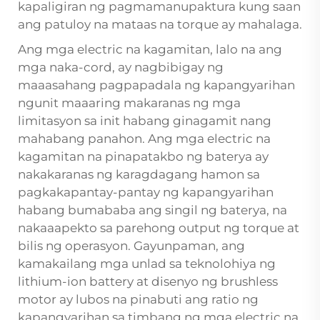
kapaligiran ng pagmamanupaktura kung saan
ang patuloy na mataas na torque ay mahalaga.
Ang mga electric na kagamitan, lalo na ang
mga naka-cord, ay nagbibigay ng
maaasahang pagpapadala ng kapangyarihan
ngunit maaaring makaranas ng mga
limitasyon sa init habang ginagamit nang
mahabang panahon. Ang mga electric na
kagamitan na pinapatakbo ng baterya ay
nakakaranas ng karagdagang hamon sa
pagkakapantay-pantay ng kapangyarihan
habang bumababa ang singil ng baterya, na
nakaaapekto sa parehong output ng torque at
bilis ng operasyon. Gayunpaman, ang
kamakailang mga unlad sa teknolohiya ng
lithium-ion battery at disenyo ng brushless
motor ay lubos na pinabuti ang ratio ng
kapangyarihan sa timbang ng mga electric na