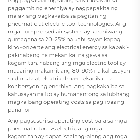
Ang pagsasaalang-alang sa kahusayan sa
paggamit ng enerhiya ay nagpapakita ng
malakiang pagkakaiba sa pagitan ng
pneumatic at electric tool technologies. Ang
mga compressed air system ay karaniwang
gumagana sa 20–25% na kahusayan kapag
kinokonberte ang electrical energy sa kapaki-
pakinabang na mekanikal na gawa sa
kagamitan, habang ang mga electric tool ay
maaaring makamit ang 80–90% na kahusayan
sa direkta at elektrikal-na-mekanikal na
konbersyon ng enerhiya. Ang pagkakaiba sa
kahusayan na ito ay humahantong sa lubhang
magkaibang operating costs sa paglipas ng
panahon.
Ang pagsusuri sa operating cost para sa
mga
pneumatic tool vs electric
ang mga
kagamitan ay dapat isaalang-alang ang mga