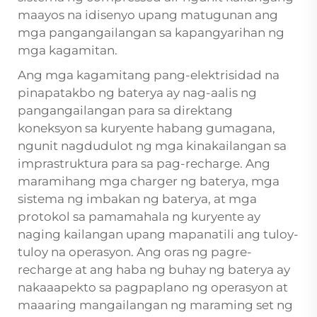
maayos na idisenyo upang matugunan ang
mga pangangailangan sa kapangyarihan ng
mga kagamitan.
Ang mga kagamitang pang-elektrisidad na
pinapatakbo ng baterya ay nag-aalis ng
pangangailangan para sa direktang
koneksyon sa kuryente habang gumagana,
ngunit nagdudulot ng mga kinakailangan sa
imprastruktura para sa pag-recharge. Ang
maramihang mga charger ng baterya, mga
sistema ng imbakan ng baterya, at mga
protokol sa pamamahala ng kuryente ay
naging kailangan upang mapanatili ang tuloy-
tuloy na operasyon. Ang oras ng pagre-
recharge at ang haba ng buhay ng baterya ay
nakaaapekto sa pagpaplano ng operasyon at
maaaring mangailangan ng maraming set ng