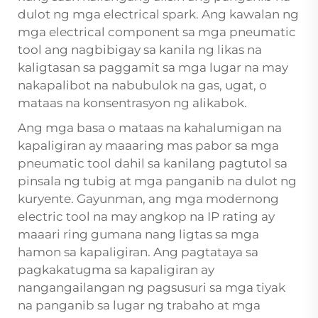
dulot ng mga electrical spark. Ang kawalan ng
mga electrical component sa mga pneumatic
tool ang nagbibigay sa kanila ng likas na
kaligtasan sa paggamit sa mga lugar na may
nakapalibot na nabubulok na gas, ugat, o
mataas na konsentrasyon ng alikabok.
Ang mga basa o mataas na kahalumigan na
kapaligiran ay maaaring mas pabor sa mga
pneumatic tool dahil sa kanilang pagtutol sa
pinsala ng tubig at mga panganib na dulot ng
kuryente. Gayunman, ang mga modernong
electric tool na may angkop na IP rating ay
maaari ring gumana nang ligtas sa mga
hamon sa kapaligiran. Ang pagtataya sa
pagkakatugma sa kapaligiran ay
nangangailangan ng pagsusuri sa mga tiyak
na panganib sa lugar ng trabaho at mga