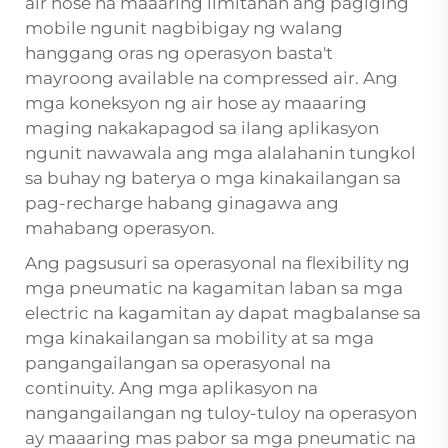
air hose na maaaring limitahan ang pagiging
mobile ngunit nagbibigay ng walang
hanggang oras ng operasyon basta't
mayroong available na compressed air. Ang
mga koneksyon ng air hose ay maaaring
maging nakakapagod sa ilang aplikasyon
ngunit nawawala ang mga alalahanin tungkol
sa buhay ng baterya o mga kinakailangan sa
pag-recharge habang ginagawa ang
mahabang operasyon.
Ang pagsusuri sa operasyonal na flexibility ng
mga pneumatic na kagamitan laban sa mga
electric na kagamitan ay dapat magbalanse sa
mga kinakailangan sa mobility at sa mga
pangangailangan sa operasyonal na
continuity. Ang mga aplikasyon na
nangangailangan ng tuloy-tuloy na operasyon
ay maaaring mas pabor sa mga pneumatic na