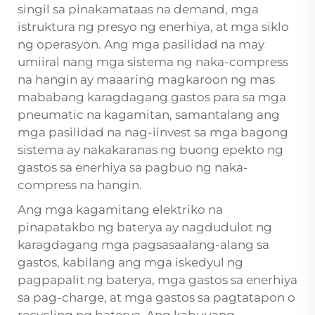
singil sa pinakamataas na demand, mga
istruktura ng presyo ng enerhiya, at mga siklo
ng operasyon. Ang mga pasilidad na may
umiiral nang mga sistema ng naka-compress
na hangin ay maaaring magkaroon ng mas
mababang karagdagang gastos para sa mga
pneumatic na kagamitan, samantalang ang
mga pasilidad na nag-iinvest sa mga bagong
sistema ay nakakaranas ng buong epekto ng
gastos sa enerhiya sa pagbuo ng naka-
compress na hangin.
Ang mga kagamitang elektriko na
pinapatakbo ng baterya ay nagdudulot ng
karagdagang mga pagsasaalang-alang sa
gastos, kabilang ang mga iskedyul ng
pagpapalit ng baterya, mga gastos sa enerhiya
sa pag-charge, at mga gastos sa pagtatapon o
recycling ng baterya. Ang kabuuang