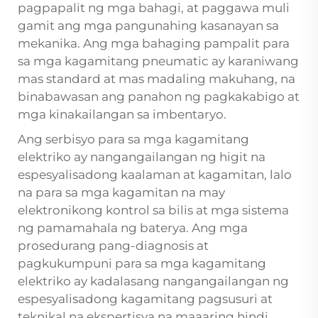
pagpapalit ng mga bahagi, at paggawa muli
gamit ang mga pangunahing kasanayan sa
mekanika. Ang mga bahaging pampalit para
sa mga kagamitang pneumatic ay karaniwang
mas standard at mas madaling makuhang, na
binabawasan ang panahon ng pagkakabigo at
mga kinakailangan sa imbentaryo.
Ang serbisyo para sa mga kagamitang
elektriko ay nangangailangan ng higit na
espesyalisadong kaalaman at kagamitan, lalo
na para sa mga kagamitan na may
elektronikong kontrol sa bilis at mga sistema
ng pamamahala ng baterya. Ang mga
prosedurang pang-diagnosis at
pagkukumpuni para sa mga kagamitang
elektriko ay kadalasang nangangailangan ng
espesyalisadong kagamitang pagsusuri at
teknikal na ekspertisya na maaaring hindi