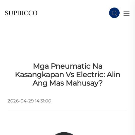
Mga Pneumatic Na
Kasangkapan Vs Electric: Alin
Ang Mas Mahusay?
2026-04-29 14:31:00