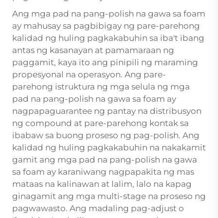
Ang mga pad na pang-polish na gawa sa foam
ay mahusay sa pagbibigay ng pare-parehong
kalidad ng huling pagkakabuhin sa iba't ibang
antas ng kasanayan at pamamaraan ng
paggamit, kaya ito ang pinipili ng maraming
propesyonal na operasyon. Ang pare-
parehong istruktura ng mga selula ng mga
pad na pang-polish na gawa sa foam ay
nagpapaguarantee ng pantay na distribusyon
ng compound at pare-parehong kontak sa
ibabaw sa buong proseso ng pag-polish. Ang
kalidad ng huling pagkakabuhin na nakakamit
gamit ang mga pad na pang-polish na gawa
sa foam ay karaniwang nagpapakita ng mas
mataas na kalinawan at lalim, lalo na kapag
ginagamit ang mga multi-stage na proseso ng
pagwawasto. Ang madaling pag-adjust o