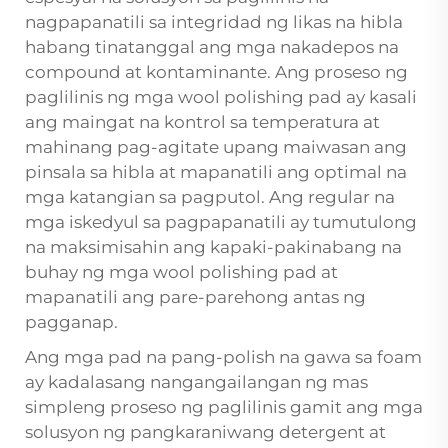
nagpapanatili sa integridad ng likas na hibla
habang tinatanggal ang mga nakadepos na
compound at kontaminante. Ang proseso ng
paglilinis ng mga wool polishing pad ay kasali
ang maingat na kontrol sa temperatura at
mahinang pag-agitate upang maiwasan ang
pinsala sa hibla at mapanatili ang optimal na
mga katangian sa pagputol. Ang regular na
mga iskedyul sa pagpapanatili ay tumutulong
na maksimisahin ang kapaki-pakinabang na
buhay ng mga wool polishing pad at
mapanatili ang pare-parehong antas ng
pagganap.
Ang mga pad na pang-polish na gawa sa foam
ay kadalasang nangangailangan ng mas
simpleng proseso ng paglilinis gamit ang mga
solusyon ng pangkaraniwang detergent at