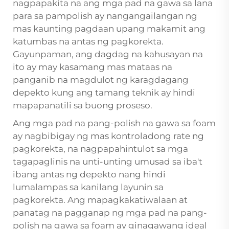
nagpapakita na ang mga pad na gawa sa lana
para sa pampolish ay nangangailangan ng
mas kaunting pagdaan upang makamit ang
katumbas na antas ng pagkorekta.
Gayunpaman, ang dagdag na kahusayan na
ito ay may kasamang mas mataas na
panganib na magdulot ng karagdagang
depekto kung ang tamang teknik ay hindi
mapapanatili sa buong proseso.
Ang mga pad na pang-polish na gawa sa foam
ay nagbibigay ng mas kontroladong rate ng
pagkorekta, na nagpapahintulot sa mga
tagapaglinis na unti-unting umusad sa iba't
ibang antas ng depekto nang hindi
lumalampas sa kanilang layunin sa
pagkorekta. Ang mapagkakatiwalaan at
panatag na pagganap ng mga pad na pang-
polish na gawa sa foam ay ginagawang ideal