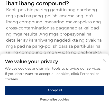
iba't ibang compound?
Kahit posible pa ring gamitin ang parehong
mga pad na pang-polish kasama ang iba't
ibang compound, maaaring makaapekto ang
cross-contamination sa pagganap at kalidad
ng mga resulta. Ang mga propesyonal na
detailer ay karaniwang nagdedikta ng tiyak na
mga pad na pang-polish para sa partikular na
uri ng compound o mga yugto ng pagkorekta
upang mapanatili ang pare-parehong
We value your privacy
pagganap. Ang masinsinang paglilinis sa
We use cookies and similar tools to provide our services.
pagitan ng mga pagbabago ng compound ay
If you don't want to accept all cookies, click Personalize
maaaring payagan ang muling paggamit ng
cookies.
mga pad, ngunit ang mga pad na dedikado sa
bawat aplikasyon ay karaniwang nagbibigay
Accept all
ng mas mahusay na resulta at nababawasan
Personalize cookies
ang panganib ng mga depekto sa huling
panlabas na anyo.