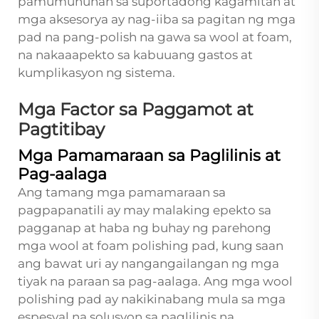
pamumuhunan sa suportadong kagamitan at
mga aksesorya ay nag-iiba sa pagitan ng mga
pad na pang-polish na gawa sa wool at foam,
na nakaaapekto sa kabuuang gastos at
kumplikasyon ng sistema.
Mga Factor sa Paggamot at
Pagtitibay
Mga Pamamaraan sa Paglilinis at
Pag-aalaga
Ang tamang mga pamamaraan sa
pagpapanatili ay may malaking epekto sa
pagganap at haba ng buhay ng parehong
mga wool at foam polishing pad, kung saan
ang bawat uri ay nangangailangan ng mga
tiyak na paraan sa pag-aalaga. Ang mga wool
polishing pad ay nakikinabang mula sa mga
espesyal na solusyon sa paglilinis na