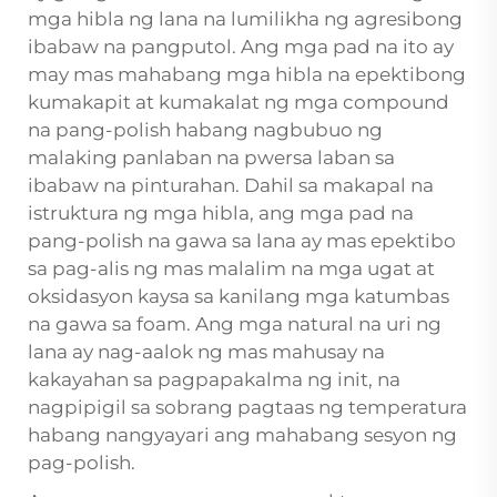
mga hibla ng lana na lumilikha ng agresibong
ibabaw na pangputol. Ang mga pad na ito ay
may mas mahabang mga hibla na epektibong
kumakapit at kumakalat ng mga compound
na pang-polish habang nagbubuo ng
malaking panlaban na pwersa laban sa
ibabaw na pinturahan. Dahil sa makapal na
istruktura ng mga hibla, ang mga pad na
pang-polish na gawa sa lana ay mas epektibo
sa pag-alis ng mas malalim na mga ugat at
oksidasyon kaysa sa kanilang mga katumbas
na gawa sa foam. Ang mga natural na uri ng
lana ay nag-aalok ng mas mahusay na
kakayahan sa pagpapakalma ng init, na
nagpipigil sa sobrang pagtaas ng temperatura
habang nangyayari ang mahabang sesyon ng
pag-polish.