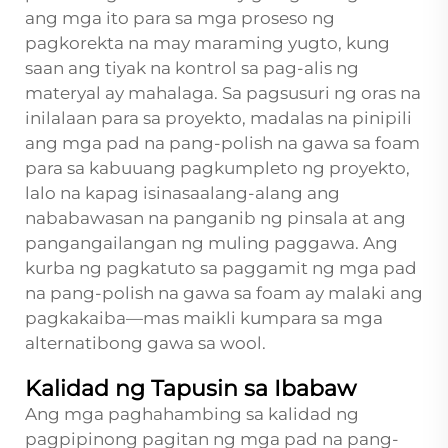
ang mga ito para sa mga proseso ng
pagkorekta na may maraming yugto, kung
saan ang tiyak na kontrol sa pag-alis ng
materyal ay mahalaga. Sa pagsusuri ng oras na
inilalaan para sa proyekto, madalas na pinipili
ang mga pad na pang-polish na gawa sa foam
para sa kabuuang pagkumpleto ng proyekto,
lalo na kapag isinasaalang-alang ang
nababawasan na panganib ng pinsala at ang
pangangailangan ng muling paggawa. Ang
kurba ng pagkatuto sa paggamit ng mga pad
na pang-polish na gawa sa foam ay malaki ang
pagkakaiba—mas maikli kumpara sa mga
alternatibong gawa sa wool.
Kalidad ng Tapusin sa Ibabaw
Ang mga paghahambing sa kalidad ng
pagpipinong pagitan ng mga pad na pang-