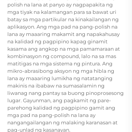
polish na lana at panyo ay nagpapakita ng
mga tiyak na kalamangan para sa bawat uri
batay sa mga partikular na kinakailangan ng
aplikasyon. Ang mga pad na pang-polish na
lana ay maaaring makamit ang napakahusay
na kalidad ng pagpipino kapag ginamit
kasama ang angkop na mga pamamaraan at
kombinasyon ng compound, lalo na sa mas
matitigas na mga sistema ng pintura. Ang
mikro-abrasibong aksyon ng mga hibla ng
lana ay maaaring lumikha ng natatanging
makinis na ibabaw na sumasalamin ng
liwanag nang pantay sa buong pinoprosesong
lugar. Gayunman, ang pagkamit ng pare-
parehong kalidad ng pagpipino gamit ang
mga pad na pang-polish na lana ay
nangangailangan ng malaking karanasan at
pag-unlad ng kasanayan.