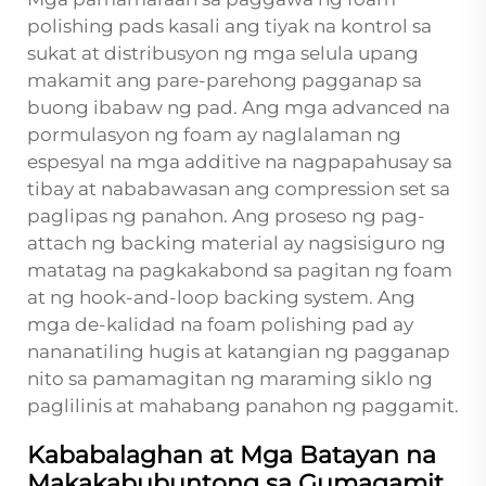
polishing pads
kasali ang tiyak na kontrol sa
sukat at distribusyon ng mga selula upang
makamit ang pare-parehong pagganap sa
buong ibabaw ng pad. Ang mga advanced na
pormulasyon ng foam ay naglalaman ng
espesyal na mga additive na nagpapahusay sa
tibay at nababawasan ang compression set sa
paglipas ng panahon. Ang proseso ng pag-
attach ng backing material ay nagsisiguro ng
matatag na pagkakabond sa pagitan ng foam
at ng hook-and-loop backing system. Ang
mga de-kalidad na foam polishing pad ay
nananatiling hugis at katangian ng pagganap
nito sa pamamagitan ng maraming siklo ng
paglilinis at mahabang panahon ng paggamit.
Kababalaghan at Mga Batayan na
Makakabubuntong sa Gumagamit