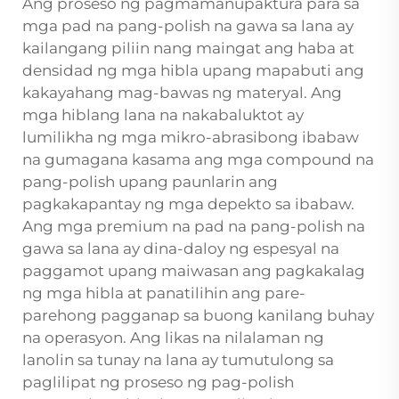
Ang proseso ng pagmamanupaktura para sa
mga pad na pang-polish na gawa sa lana ay
kailangang piliin nang maingat ang haba at
densidad ng mga hibla upang mapabuti ang
kakayahang mag-bawas ng materyal. Ang
mga hiblang lana na nakabaluktot ay
lumilikha ng mga mikro-abrasibong ibabaw
na gumagana kasama ang mga compound na
pang-polish upang paunlarin ang
pagkakapantay ng mga depekto sa ibabaw.
Ang mga premium na pad na pang-polish na
gawa sa lana ay dina-daloy ng espesyal na
paggamot upang maiwasan ang pagkakalag
ng mga hibla at panatilihin ang pare-
parehong pagganap sa buong kanilang buhay
na operasyon. Ang likas na nilalaman ng
lanolin sa tunay na lana ay tumutulong sa
paglilipat ng proseso ng pag-polish