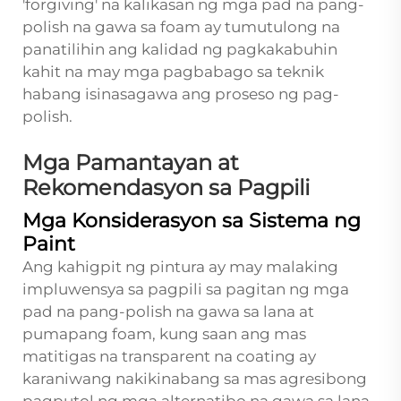
'forgiving' na kalikasan ng mga pad na pang-
polish na gawa sa foam ay tumutulong na
panatilihin ang kalidad ng pagkakabuhin
kahit na may mga pagbabago sa teknik
habang isinasagawa ang proseso ng pag-
polish.
Mga Pamantayan at
Rekomendasyon sa Pagpili
Mga Konsiderasyon sa Sistema ng
Paint
Ang kahigpit ng pintura ay may malaking
impluwensya sa pagpili sa pagitan ng mga
pad na pang-polish na gawa sa lana at
pumapang foam, kung saan ang mas
matitigas na transparent na coating ay
karaniwang nakikinabang sa mas agresibong
pagputol ng mga alternatibo na gawa sa lana.