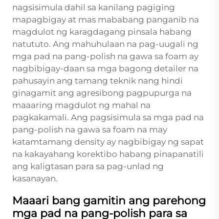
nagsisimula dahil sa kanilang pagiging
mapagbigay at mas mababang panganib na
magdulot ng karagdagang pinsala habang
natututo. Ang mahuhulaan na pag-uugali ng
mga pad na pang-polish na gawa sa foam ay
nagbibigay-daan sa mga bagong detailer na
pahusayin ang tamang teknik nang hindi
ginagamit ang agresibong pagpupurga na
maaaring magdulot ng mahal na
pagkakamali. Ang pagsisimula sa mga pad na
pang-polish na gawa sa foam na may
katamtamang density ay nagbibigay ng sapat
na kakayahang korektibo habang pinapanatili
ang kaligtasan para sa pag-unlad ng
kasanayan.
Maaari bang gamitin ang parehong
mga pad na pang-polish para sa