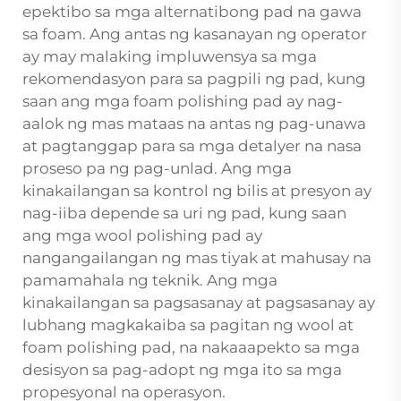
epektibo sa mga alternatibong pad na gawa
sa foam. Ang antas ng kasanayan ng operator
ay may malaking impluwensya sa mga
rekomendasyon para sa pagpili ng pad, kung
saan ang mga foam polishing pad ay nag-
aalok ng mas mataas na antas ng pag-unawa
at pagtanggap para sa mga detalyer na nasa
proseso pa ng pag-unlad. Ang mga
kinakailangan sa kontrol ng bilis at presyon ay
nag-iiba depende sa uri ng pad, kung saan
ang mga wool polishing pad ay
nangangailangan ng mas tiyak at mahusay na
pamamahala ng teknik. Ang mga
kinakailangan sa pagsasanay at pagsasanay ay
lubhang magkakaiba sa pagitan ng wool at
foam polishing pad, na nakaaapekto sa mga
desisyon sa pag-adopt ng mga ito sa mga
propesyonal na operasyon.