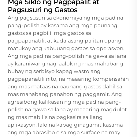
Mga Siklo ng Pagpapalit at
Pagsusuri ng Gastos
Ang pagsusuri sa ekonomiya ng mga pad na
pang-polish ay kasama ang mga paunang
gastos sa pagbili, mga gastos sa
pagpapanatili, at kadalasang palitan upang
matukoy ang kabuuang gastos sa operasyon.
Ang mga pad na pang-polish na gawa sa lana
ay karaniwang nag-aalok ng mas mahabang
buhay ng serbisyo kapag wasto ang
pagpapanatili nito, na maaaring kompensahin
ang mas mataas na paunang gastos dahil sa
mas mahabang panahon ng paggamit. Ang
agresibong kalikasan ng mga pad na pang-
polish na gawa sa lana ay maaaring magdulot
ng mas mabilis na pagkasira sa ilang
aplikasyon, lalo na kapag ginagamit kasama
ang mga abrasibo o sa mga surface na may