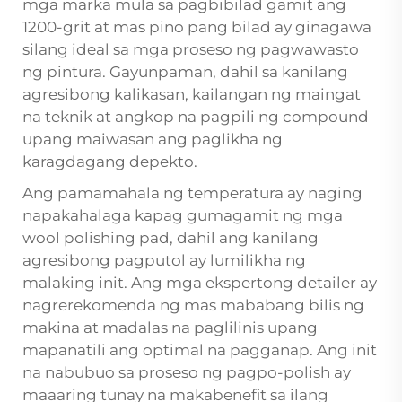
mga marka mula sa pagbibilad gamit ang
1200-grit at mas pino pang bilad ay ginagawa
silang ideal sa mga proseso ng pagwawasto
ng pintura. Gayunpaman, dahil sa kanilang
agresibong kalikasan, kailangan ng maingat
na teknik at angkop na pagpili ng compound
upang maiwasan ang paglikha ng
karagdagang depekto.
Ang pamamahala ng temperatura ay naging
napakahalaga kapag gumagamit ng mga
wool polishing pad, dahil ang kanilang
agresibong pagputol ay lumilikha ng
malaking init. Ang mga ekspertong detailer ay
nagrerekomenda ng mas mababang bilis ng
makina at madalas na paglilinis upang
mapanatili ang optimal na pagganap. Ang init
na nabubuo sa proseso ng pagpo-polish ay
maaaring tunay na makabenefit sa ilang