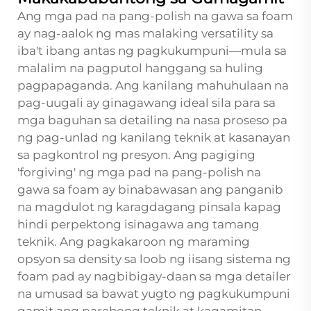
Ang mga pad na pang-polish na gawa sa foam
ay nag-aalok ng mas malaking versatility sa
iba't ibang antas ng pagkukumpuni—mula sa
malalim na pagputol hanggang sa huling
pagpapaganda. Ang kanilang mahuhulaan na
pag-uugali ay ginagawang ideal sila para sa
mga baguhan sa detailing na nasa proseso pa
ng pag-unlad ng kanilang teknik at kasanayan
sa pagkontrol ng presyon. Ang pagiging
'forgiving' ng mga pad na pang-polish na
gawa sa foam ay binabawasan ang panganib
na magdulot ng karagdagang pinsala kapag
hindi perpektong isinagawa ang tamang
teknik. Ang pagkakaroon ng maraming
opsyon sa density sa loob ng iisang sistema ng
foam pad ay nagbibigay-daan sa mga detailer
na umusad sa bawat yugto ng pagkukumpuni
gamit ang parehong teknik at kagamitan.