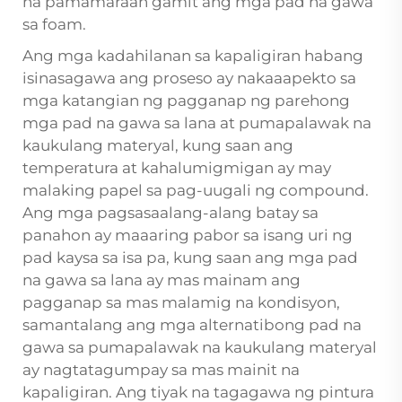
na pamamaraan gamit ang mga pad na gawa
sa foam.
Ang mga kadahilanan sa kapaligiran habang
isinasagawa ang proseso ay nakaaapekto sa
mga katangian ng pagganap ng parehong
mga pad na gawa sa lana at pumapalawak na
kaukulang materyal, kung saan ang
temperatura at kahalumigmigan ay may
malaking papel sa pag-uugali ng compound.
Ang mga pagsasaalang-alang batay sa
panahon ay maaaring pabor sa isang uri ng
pad kaysa sa isa pa, kung saan ang mga pad
na gawa sa lana ay mas mainam ang
pagganap sa mas malamig na kondisyon,
samantalang ang mga alternatibong pad na
gawa sa pumapalawak na kaukulang materyal
ay nagtatagumpay sa mas mainit na
kapaligiran. Ang tiyak na tagagawa ng pintura