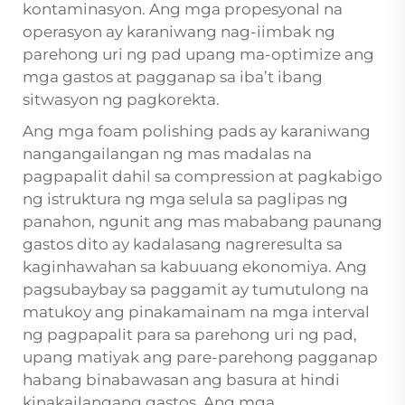
kontaminasyon. Ang mga propesyonal na
operasyon ay karaniwang nag-iimbak ng
parehong uri ng pad upang ma-optimize ang
mga gastos at pagganap sa iba’t ibang
sitwasyon ng pagkorekta.
Ang mga foam polishing pads ay karaniwang
nangangailangan ng mas madalas na
pagpapalit dahil sa compression at pagkabigo
ng istruktura ng mga selula sa paglipas ng
panahon, ngunit ang mas mababang paunang
gastos dito ay kadalasang nagreresulta sa
kaginhawahan sa kabuuang ekonomiya. Ang
pagsubaybay sa paggamit ay tumutulong na
matukoy ang pinakamainam na mga interval
ng pagpapalit para sa parehong uri ng pad,
upang matiyak ang pare-parehong pagganap
habang binabawasan ang basura at hindi
kinakailangang gastos. Ang mga