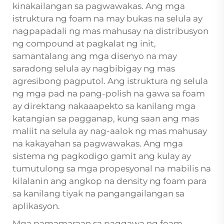
kinakailangan sa pagwawakas. Ang mga
istruktura ng foam na may bukas na selula ay
nagpapadali ng mas mahusay na distribusyon
ng compound at pagkalat ng init,
samantalang ang mga disenyo na may
saradong selula ay nagbibigay ng mas
agresibong pagputol. Ang istruktura ng selula
ng mga pad na pang-polish na gawa sa foam
ay direktang nakaaapekto sa kanilang mga
katangian sa pagganap, kung saan ang mas
maliit na selula ay nag-aalok ng mas mahusay
na kakayahan sa pagwawakas. Ang mga
sistema ng pagkodigo gamit ang kulay ay
tumutulong sa mga propesyonal na mabilis na
kilalanin ang angkop na density ng foam para
sa kanilang tiyak na pangangailangan sa
aplikasyon.
Mga pamamaraan sa paggawa ng foam