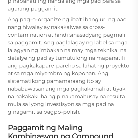
pinapanatiling handa ang mga pad para sa
agarang paggamit.
Ang pag-o-organize ng iba't ibang uri ng pad
nang hiwalay ay nakakaiwas sa cross-
contamination at hindi sinasadyang pagmali
sa paggamit. Ang paglalagay ng label sa mga
lalagyan ng imbakan na may mga teknikal na
detalye ng pad ay tumutulong na mapanatili
ang pagkakapare-pareho sa lahat ng proyekto
at sa mga miyembro ng koponan. Ang
sistematikong pamamaraang ito ay
nababawasan ang mga pagkakamali at tiyak
na nakakakuha ng pinakamahusay na resulta
mula sa iyong investisyon sa mga pad na
ginagamit sa pagpo-polish.
Paggamit ng Maling
Kombinasyon ng Compound