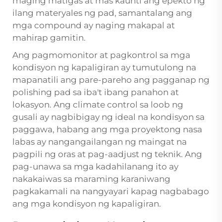
maging matigas at mas kaunti ang epekto ng
ilang materyales ng pad, samantalang ang
mga compound ay naging makapal at
mahirap gamitin.
Ang pagmomonitor at pagkontrol sa mga
kondisyon ng kapaligiran ay tumutulong na
mapanatili ang pare-pareho ang pagganap ng
polishing pad sa iba't ibang panahon at
lokasyon. Ang climate control sa loob ng
gusali ay nagbibigay ng ideal na kondisyon sa
paggawa, habang ang mga proyektong nasa
labas ay nangangailangan ng maingat na
pagpili ng oras at pag-aadjust ng teknik. Ang
pag-unawa sa mga kadahilanang ito ay
nakakaiwas sa maraming karaniwang
pagkakamali na nangyayari kapag nagbabago
ang mga kondisyon ng kapaligiran.