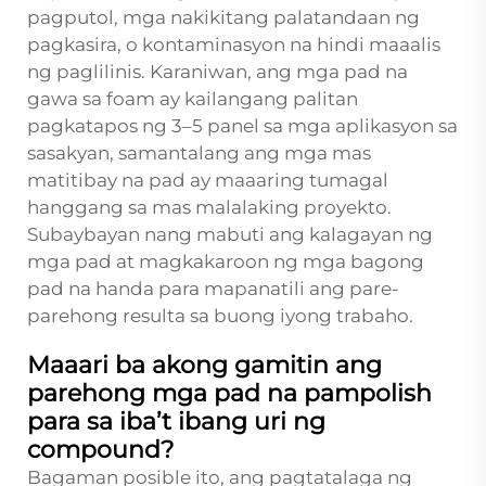
pagputol, mga nakikitang palatandaan ng
pagkasira, o kontaminasyon na hindi maaalis
ng paglilinis. Karaniwan, ang mga pad na
gawa sa foam ay kailangang palitan
pagkatapos ng 3–5 panel sa mga aplikasyon sa
sasakyan, samantalang ang mga mas
matitibay na pad ay maaaring tumagal
hanggang sa mas malalaking proyekto.
Subaybayan nang mabuti ang kalagayan ng
mga pad at magkakaroon ng mga bagong
pad na handa para mapanatili ang pare-
parehong resulta sa buong iyong trabaho.
Maaari ba akong gamitin ang
parehong mga pad na pampolish
para sa iba’t ibang uri ng
compound?
Bagaman posible ito, ang pagtatalaga ng