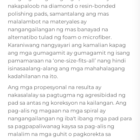
nakapaloob na diamond o resin-bonded
polishing pads, samantalang ang mas
malalambot na materyales ay
nangangailangan ng mas banayad na
alternatibo tulad ng foam o microfiber.
Karaniwang nangyayari ang kamalian kapag
ang mga gumagamit ay gumagamit ng isang
pamamaraan na ‘one-size-fits-all’ nang hindi
isinasaalang-alang ang mga mahahalagang
kadahilanan na ito.
Ang mga propesyonal na resulta ay
nakasalalay sa pagtugma ng agresibidad ng
pad sa antas ng koreksyon na kailangan. Ang
pag-alis ng magaan na mga spiral ay
nangangailangan ng iba't ibang mga pad para
sa pagpapaliwanag kaysa sa pag-alis ng
malalim na mga guhit o pagkorekta sa