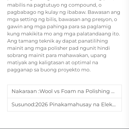
mabilis na pagtutuyo ng compound, o
pagbabago ng kulay ng ibabaw. Bawasan ang
mga setting ng bilis, bawasan ang presyon, o
gawin ang mga pahinga para sa paglamig
kung makikita mo ang mga palatandaang ito.
Ang tamang teknik ay dapat panatilihing
mainit ang mga polisher pad ngunit hindi
sobrang mainit para mahawakan, upang
matiyak ang kaligtasan at optimal na
pagganap sa buong proyekto mo.
Nakaraan :
Wool vs Foam na Polishing Pad: Alin ang Dapat Piliin?
Susunod:
2026 Pinakamahusay na Elektrikong Kasangkapan para sa mga DIY na Proyekto sa Bahay