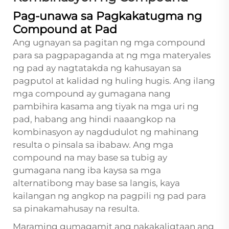
Pag-unawa sa Pagkakatugma ng
Compound at Pad
Ang ugnayan sa pagitan ng mga compound
para sa pagpapaganda at ng mga materyales
ng pad ay nagtatakda ng kahusayan sa
pagputol at kalidad ng huling hugis. Ang ilang
mga compound ay gumagana nang
pambihira kasama ang tiyak na mga uri ng
pad, habang ang hindi naaangkop na
kombinasyon ay nagdudulot ng mahinang
resulta o pinsala sa ibabaw. Ang mga
compound na may base sa tubig ay
gumagana nang iba kaysa sa mga
alternatibong may base sa langis, kaya
kailangan ng angkop na pagpili ng pad para
sa pinakamahusay na resulta.
Maraming gumagamit ang nakakaligtaan ang