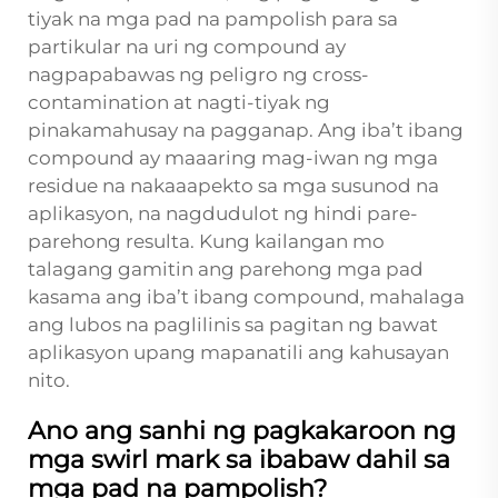
tiyak na mga pad na pampolish para sa
partikular na uri ng compound ay
nagpapabawas ng peligro ng cross-
contamination at nagti-tiyak ng
pinakamahusay na pagganap. Ang iba’t ibang
compound ay maaaring mag-iwan ng mga
residue na nakaaapekto sa mga susunod na
aplikasyon, na nagdudulot ng hindi pare-
parehong resulta. Kung kailangan mo
talagang gamitin ang parehong mga pad
kasama ang iba’t ibang compound, mahalaga
ang lubos na paglilinis sa pagitan ng bawat
aplikasyon upang mapanatili ang kahusayan
nito.
Ano ang sanhi ng pagkakaroon ng
mga swirl mark sa ibabaw dahil sa
mga pad na pampolish?