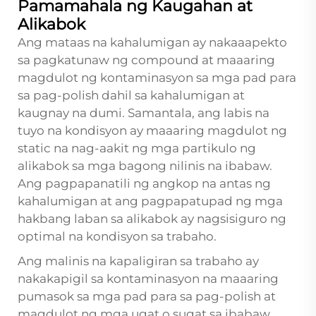
Pamamahala ng Kaugahan at
Alikabok
Ang mataas na kahalumigan ay nakaaapekto
sa pagkatunaw ng compound at maaaring
magdulot ng kontaminasyon sa mga pad para
sa pag-polish dahil sa kahalumigan at
kaugnay na dumi. Samantala, ang labis na
tuyo na kondisyon ay maaaring magdulot ng
static na nag-aakit ng mga partikulo ng
alikabok sa mga bagong nilinis na ibabaw.
Ang pagpapanatili ng angkop na antas ng
kahalumigan at ang pagpapatupad ng mga
hakbang laban sa alikabok ay nagsisiguro ng
optimal na kondisyon sa trabaho.
Ang malinis na kapaligiran sa trabaho ay
nakakapigil sa kontaminasyon na maaaring
pumasok sa mga pad para sa pag-polish at
magdulot ng mga ugat o sugat sa ibabaw.