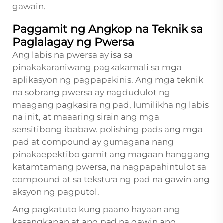
gawain.
Paggamit ng Angkop na Teknik sa
Paglalagay ng Pwersa
Ang labis na pwersa ay isa sa
pinakakaraniwang pagkakamali sa mga
aplikasyon ng pagpapakinis. Ang mga teknik
na sobrang pwersa ay nagdudulot ng
maagang pagkasira ng pad, lumilikha ng labis
na init, at maaaring sirain ang mga
sensitibong ibabaw.
polishing pads
ang mga
pad at compound ay gumagana nang
pinakaepektibo gamit ang magaan hanggang
katamtamang pwersa, na nagpapahintulot sa
compound at sa tekstura ng pad na gawin ang
aksyon ng pagputol.
Ang pagkatuto kung paano hayaan ang
kasangkapan at ang pad na gawin ang