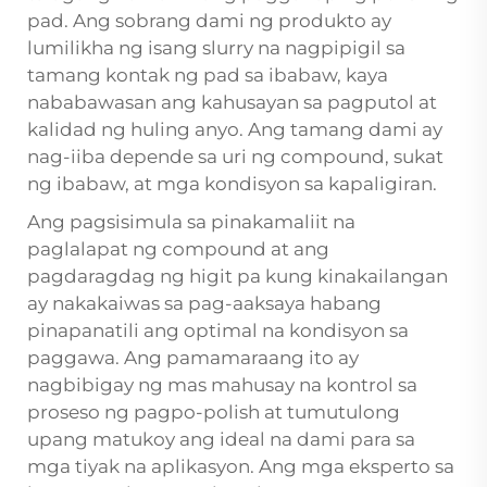
pad. Ang sobrang dami ng produkto ay
lumilikha ng isang slurry na nagpipigil sa
tamang kontak ng pad sa ibabaw, kaya
nababawasan ang kahusayan sa pagputol at
kalidad ng huling anyo. Ang tamang dami ay
nag-iiba depende sa uri ng compound, sukat
ng ibabaw, at mga kondisyon sa kapaligiran.
Ang pagsisimula sa pinakamaliit na
paglalapat ng compound at ang
pagdaragdag ng higit pa kung kinakailangan
ay nakakaiwas sa pag-aaksaya habang
pinapanatili ang optimal na kondisyon sa
paggawa. Ang pamamaraang ito ay
nagbibigay ng mas mahusay na kontrol sa
proseso ng pagpo-polish at tumutulong
upang matukoy ang ideal na dami para sa
mga tiyak na aplikasyon. Ang mga eksperto sa