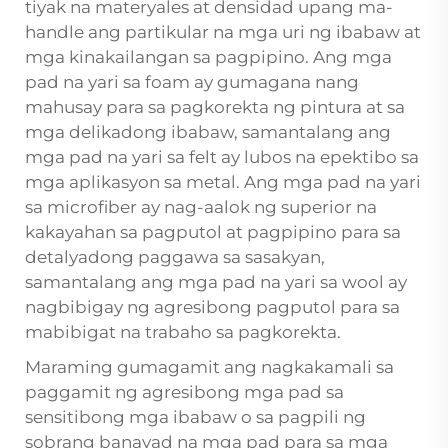
tiyak na materyales at densidad upang ma-
handle ang partikular na mga uri ng ibabaw at
mga kinakailangan sa pagpipino. Ang mga
pad na yari sa foam ay gumagana nang
mahusay para sa pagkorekta ng pintura at sa
mga delikadong ibabaw, samantalang ang
mga pad na yari sa felt ay lubos na epektibo sa
mga aplikasyon sa metal. Ang mga pad na yari
sa microfiber ay nag-aalok ng superior na
kakayahan sa pagputol at pagpipino para sa
detalyadong paggawa sa sasakyan,
samantalang ang mga pad na yari sa wool ay
nagbibigay ng agresibong pagputol para sa
mabibigat na trabaho sa pagkorekta.
Maraming gumagamit ang nagkakamali sa
paggamit ng agresibong mga pad sa
sensitibong mga ibabaw o sa pagpili ng
sobrang banayad na mga pad para sa mga