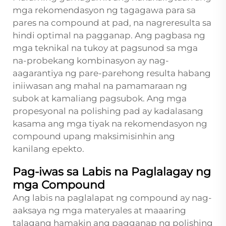
mga rekomendasyon ng tagagawa para sa
pares na compound at pad, na nagreresulta sa
hindi optimal na pagganap. Ang pagbasa ng
mga teknikal na tukoy at pagsunod sa mga
na-probekang kombinasyon ay nag-
aagarantiya ng pare-parehong resulta habang
iniiwasan ang mahal na pamamaraan ng
subok at kamaliang pagsubok. Ang mga
propesyonal na polishing pad ay kadalasang
kasama ang mga tiyak na rekomendasyon ng
compound upang maksimisinhin ang
kanilang epekto.
Pag-iwas sa Labis na Paglalagay ng
mga Compound
Ang labis na paglalapat ng compound ay nag-
aaksaya ng mga materyales at maaaring
talagang hamakin ang pagganap ng polishing