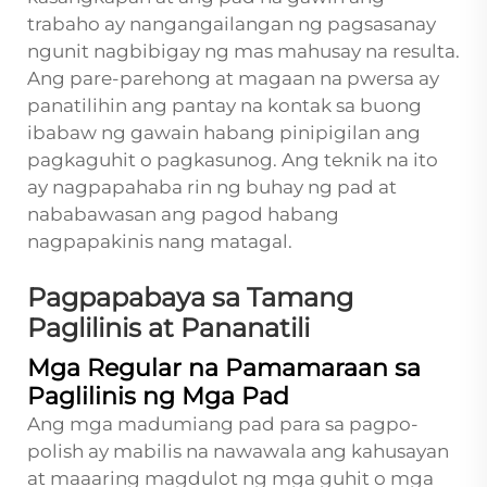
trabaho ay nangangailangan ng pagsasanay
ngunit nagbibigay ng mas mahusay na resulta.
Ang pare-parehong at magaan na pwersa ay
panatilihin ang pantay na kontak sa buong
ibabaw ng gawain habang pinipigilan ang
pagkaguhit o pagkasunog. Ang teknik na ito
ay nagpapahaba rin ng buhay ng pad at
nababawasan ang pagod habang
nagpapakinis nang matagal.
Pagpapabaya sa Tamang
Paglilinis at Pananatili
Mga Regular na Pamamaraan sa
Paglilinis ng Mga Pad
Ang mga madumiang pad para sa pagpo-
polish ay mabilis na nawawala ang kahusayan
at maaaring magdulot ng mga guhit o mga