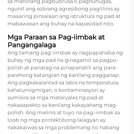
sa mahinang pagbubrusa o paghuhugas,
ngunit ang sobrang agresibong paglilinis ay
maaaring pinsalaan ang istruktura ng pad at
mabawasan ang buhay na kapasidad nito.
Mga Paraan sa Pag-iimbak at
Pangangalaga
Ang tamang pag-iimbak ay nagpapahaba ng
buhay ng mga pad na ginagamit sa pagpo-
polish at panatag na pinapanatili ang pare-
parehong katangian ng kanilang pagganap.
Ang pagkakalantad sa labis na temperatura,
kahalumigmigan, o kontaminasyon ay
sumisira sa mga materyales ng pad at
nakaaapekto sa kanilang kakayahang mag-
polish. Ang malinis at tuyo na pag-iimbak sa
loob ng mga protektibong lalagyan ay
nakakaiwas sa mga problemang ito habang