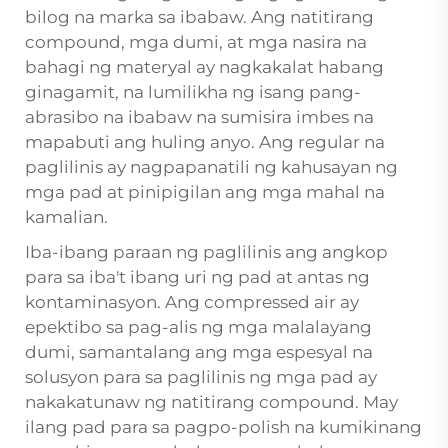
bilog na marka sa ibabaw. Ang natitirang
compound, mga dumi, at mga nasira na
bahagi ng materyal ay nagkakalat habang
ginagamit, na lumilikha ng isang pang-
abrasibo na ibabaw na sumisira imbes na
mapabuti ang huling anyo. Ang regular na
paglilinis ay nagpapanatili ng kahusayan ng
mga pad at pinipigilan ang mga mahal na
kamalian.
Iba-ibang paraan ng paglilinis ang angkop
para sa iba't ibang uri ng pad at antas ng
kontaminasyon. Ang compressed air ay
epektibo sa pag-alis ng mga malalayang
dumi, samantalang ang mga espesyal na
solusyon para sa paglilinis ng mga pad ay
nakakatunaw ng natitirang compound. May
ilang pad para sa pagpo-polish na kumikinang