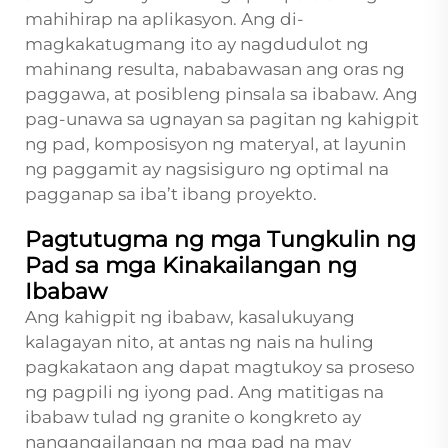
mahihirap na aplikasyon. Ang di-
magkakatugmang ito ay nagdudulot ng
mahinang resulta, nababawasan ang oras ng
paggawa, at posibleng pinsala sa ibabaw. Ang
pag-unawa sa ugnayan sa pagitan ng kahigpit
ng pad, komposisyon ng materyal, at layunin
ng paggamit ay nagsisiguro ng optimal na
pagganap sa iba’t ibang proyekto.
Pagtutugma ng mga Tungkulin ng
Pad sa mga Kinakailangan ng
Ibabaw
Ang kahigpit ng ibabaw, kasalukuyang
kalagayan nito, at antas ng nais na huling
pagkakataon ang dapat magtukoy sa proseso
ng pagpili ng iyong pad. Ang matitigas na
ibabaw tulad ng granite o kongkreto ay
nangangailangan ng mga pad na may