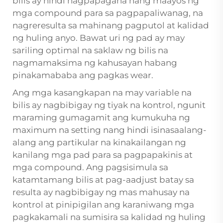
bilis ay hindi nagpapagana nang maayos ng
mga compound para sa pagpapaliwanag, na
nagreresulta sa mahinang pagputol at kalidad
ng huling anyo. Bawat uri ng pad ay may
sariling optimal na saklaw ng bilis na
nagmamaksima ng kahusayan habang
pinakamababa ang pagkas wear.
Ang mga kasangkapan na may variable na
bilis ay nagbibigay ng tiyak na kontrol, ngunit
maraming gumagamit ang kumukuha ng
maximum na setting nang hindi isinasaalang-
alang ang partikular na kinakailangan ng
kanilang mga pad para sa pagpapakinis at
mga compound. Ang pagsisimula sa
katamtamang bilis at pag-aadjust batay sa
resulta ay nagbibigay ng mas mahusay na
kontrol at pinipigilan ang karaniwang mga
pagkakamali na sumisira sa kalidad ng huling