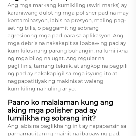
Ang mga markang kumikiling (swirl marks) ay
karaniwang dulot ng mga polisher pad na may
kontaminasyon, labis na presyon, maling pag-
set ng bilis, o paggamit ng sobrang
agresibong mga pad para sa aplikasyon. Ang
mga debris na nakakapit sa ibabaw ng pad ay
kumikilos nang parang buhangin, na lumilikha
ng mga bilog na ugat. Ang regular na
paglilinis, tamang teknik, at angkop na pagpili
ng pad ay nakakapigil sa mga isyung ito at
nagpapatitiyak ng makinis at walang
kumikiling na huling anyo.
Paano ko malalaman kung ang
aking mga polisher pad ay
lumilikha ng sobrang init?
Ang labis na paglikha ng init ay napapansin sa
pamamagitan ng mainit na ibabaw ng pad,