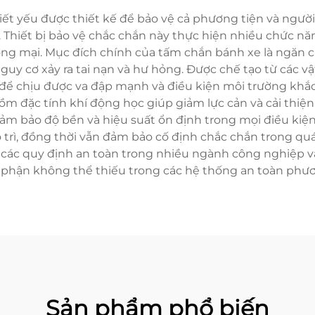
ết yếu được thiết kế để bảo vệ cả phương tiện và ngườ
 Thiết bị bảo vệ chắc chắn này thực hiện nhiều chức n
g mại. Mục đích chính của tấm chắn bánh xe là ngăn chặ
uy cơ xảy ra tai nạn và hư hỏng. Được chế tạo từ các vậ
để chịu được va đập mạnh và điều kiện môi trường khắc 
gồm đặc tính khí động học giúp giảm lực cản và cải thiệ
ảm bảo độ bền và hiệu suất ổn định trong mọi điều kiện
 trì, đồng thời vẫn đảm bảo cố định chắc chắn trong q
ủ các quy định an toàn trong nhiều ngành công nghiệp 
phận không thể thiếu trong các hệ thống an toàn phươ
Sản phẩm phổ biến