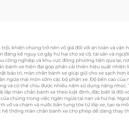
 trội, khiến chúng trở nên vô giá đối với an toàn và vậ
ảm đáng kể nguy cơ gây hư hại cho xe cộ, tài sản và ngư
 khu công nghiệp và khu vực đông phương tiện qua lại, 
ắn bánh xe hiện đại góp phần cải thiện hiệu suất nhiên 
ề mặt bảo trì, màn chắn bánh xe giúp giữ cho xe sạch h
 ngăn ngừa mài mòn sớm các bộ phận xe. Độ bền cao của 
ng và có thể chịu được nhiều năm sử dụng nặng nhọc. T
ải lắp màn chắn bánh xe theo luật định, đặc biệt là đối 
ò của chúng trong việc ngăn ngừa tai nạn và hư hại. Ngo
 vỡ va chạm và nước bắn tung tóe từ lốp xe, tạo ra môi 
c hệ thống màn chắn bánh xe cho phép dễ dàng thay thế