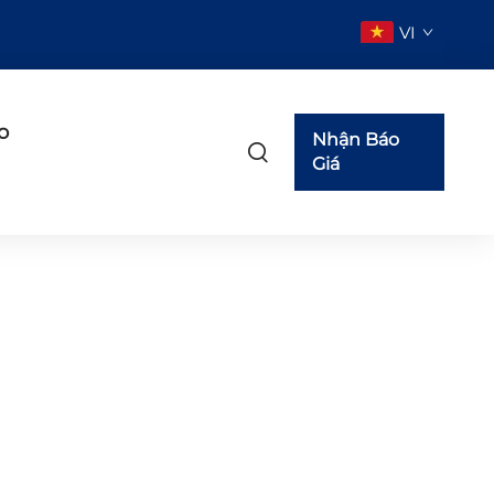
VI
o
Nhận Báo
Giá