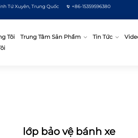
tỉnh Tứ Xuyên, Trung Quốc
+86-15359596380
g Tôi
Trung Tâm Sản Phẩm
Tin Tức
Vide
ôi
lớp bảo vệ bánh xe