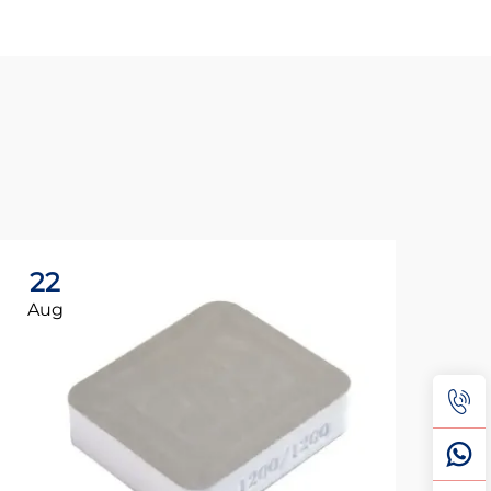
22
3
Aug
Au