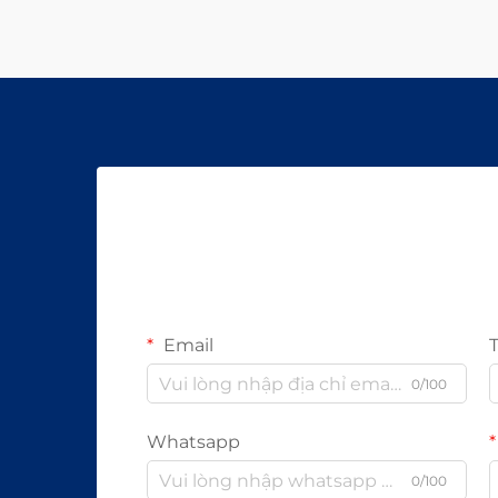
Email
0/100
Whatsapp
0/100