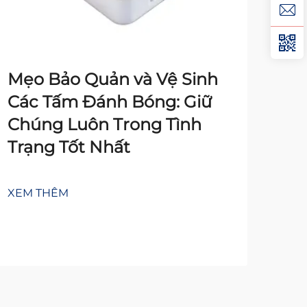
Mẹo Bảo Quản và Vệ Sinh
Các Tấm Đánh Bóng: Giữ
Đầ
Chúng Luôn Trong Tình
Về
Trạng Tốt Nhất
Củ
XEM THÊM
XEM