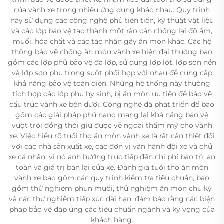
của vành xe trong nhiều ứng dụng khác nhau. Quy trình
này sử dụng các công nghệ phủ tiên tiến, kỹ thuật vật liệu
và các lớp bảo vệ tạo thành một rào cản chống lại độ ẩm,
muối, hóa chất và các tác nhân gây ăn mòn khác. Các hệ
thống bảo vệ chống ăn mòn vành xe hiện đại thường bao
gồm các lớp phủ bảo vệ đa lớp, sử dụng lớp lót, lớp sơn nền
và lớp sơn phủ trong suốt phối hợp với nhau để cung cấp
khả năng bảo vệ toàn diện. Những hệ thống này thường
tích hợp các lớp phủ hy sinh, bị ăn mòn ưu tiên để bảo vệ
cấu trúc vành xe bên dưới. Công nghệ đã phát triển để bao
gồm các giải pháp phủ nano mang lại khả năng bảo vệ
vượt trội đồng thời giữ được vẻ ngoài thẩm mỹ cho vành
xe. Việc hiểu rõ tuổi thọ ăn mòn vành xe là rất cần thiết đối
với các nhà sản xuất xe, các đơn vị vận hành đội xe và chủ
xe cá nhân, vì nó ảnh hưởng trực tiếp đến chi phí bảo trì, an
toàn và giá trị bán lại của xe. Đánh giá tuổi thọ ăn mòn
vành xe bao gồm các quy trình kiểm tra tiêu chuẩn, bao
gồm thử nghiệm phun muối, thử nghiệm ăn mòn chu kỳ
và các thử nghiệm tiếp xúc dài hạn, đảm bảo rằng các biện
pháp bảo vệ đáp ứng các tiêu chuẩn ngành và kỳ vọng của
khách hàng.