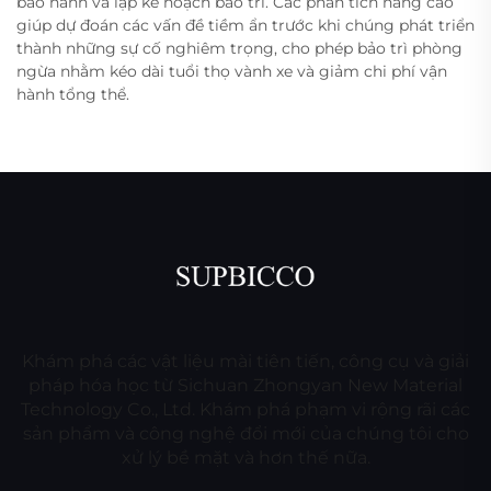
bảo hành và lập kế hoạch bảo trì. Các phân tích nâng cao
giúp dự đoán các vấn đề tiềm ẩn trước khi chúng phát triển
thành những sự cố nghiêm trọng, cho phép bảo trì phòng
ngừa nhằm kéo dài tuổi thọ vành xe và giảm chi phí vận
hành tổng thể.
Khám phá các vật liệu mài tiên tiến, công cụ và giải
pháp hóa học từ Sichuan Zhongyan New Material
Technology Co., Ltd. Khám phá phạm vi rộng rãi các
sản phẩm và công nghệ đổi mới của chúng tôi cho
xử lý bề mặt và hơn thế nữa.