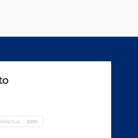
to
0/200