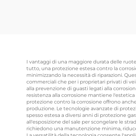
I vantaggi di una maggiore durata delle ruote c
tutto, una protezione estesa contro la corros
minimizzando la necessità di riparazioni. Ques
commerciali che per i proprietari privati di ve
alla prevenzione di guasti legati alla corros
resistenza alla corrosione mantiene l'estetica 
protezione contro la corrosione offrono anche
produzione. Le tecnologie avanzate di protezio
spesso estesa a diversi anni di protezione gara
all'esposizione del sale per scongelare le stra
richiedono una manutenzione minima, riducend
La versatilità della tecnologia consente l'app