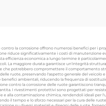
ontro la corrosione offrono numerosi benefici per i propri
ione riduce significativamente i costi di manutenzione e
ta efficienza economica a lungo termine è particolarmente
icoli. La maggiore durata garantisce un'integrità struttur
ione che potrebbero compromettere il comportamento strada
delle ruote, preservando l'aspetto generale del veicolo e i
 benefici ambientali, riducendo la frequenza di sostituzi
ne contro la corrosione delle ruote garantiscono tranquill
ntita. I rivestimenti protettivi sono progettati per resist
de e alla contaminazione chimica, rendendoli ideali per l'
o il tempo e lo sforzo necessari per la cura delle ruote
licazione su diversi materiali e disegni delle ruote, for