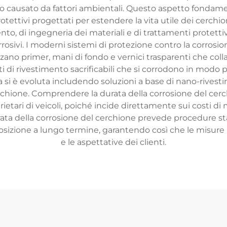
to causato da fattori ambientali. Questo aspetto fondam
tivi progettati per estendere la vita utile dei cerchioni
ento, di ingegneria dei materiali e di trattamenti protettiv
corrosivi. I moderni sistemi di protezione contro la corr
izzano primer, mani di fondo e vernici trasparenti che co
i di rivestimento sacrificabili che si corrodono in modo 
a si è evoluta includendo soluzioni a base di nano-rivest
ione. Comprendere la durata della corrosione del cerchio
oprietari di veicoli, poiché incide direttamente sui costi d
urata della corrosione del cerchione prevede procedure st
esposizione a lungo termine, garantendo così che le misure
e le aspettative dei clienti.