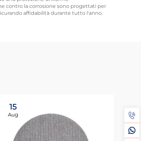
ione contro la corrosione sono progettati per
curando affidabilità durante tutto l'anno.
15
2
Aug
Au