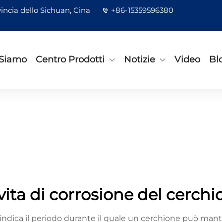
incia dello Sichuan, Cina
+86-15359596380
 Siamo
Centro Prodotti
Notizie
Video
Bl
vita di corrosione del cerchi
indica il periodo durante il quale un cerchione può mante