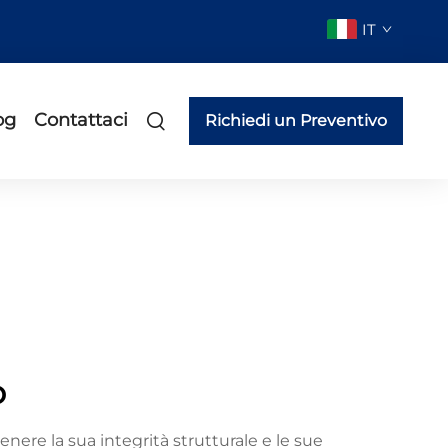
IT
og
Contattaci
Richiedi un Preventivo
o
nere la sua integrità strutturale e le sue