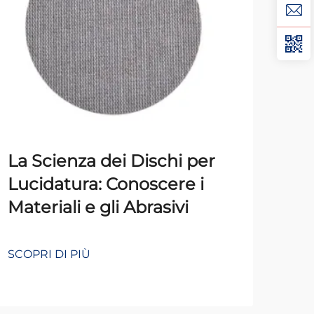
Con
La Scienza dei Dischi per
Man
Lucidatura: Conoscere i
dei
Materiali e gli Abrasivi
Ma
Co
SCOPRI DI PIÙ
SCOP