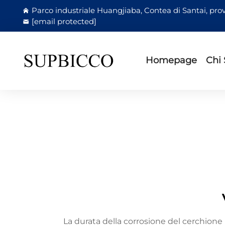
Parco industriale Huangjiaba, Contea di Santai, prov
[email protected]
Homepage
Chi
La durata della corrosione del cerchione 