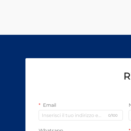
R
Email
0/100
Whatsapp