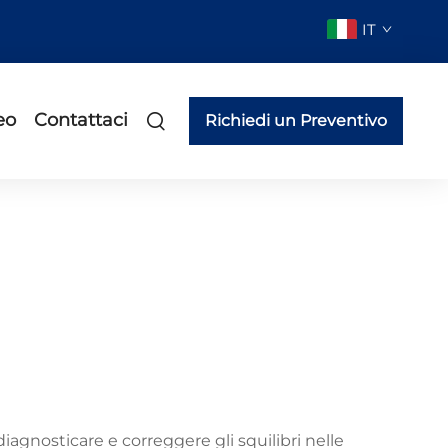
IT
eo
Contattaci
Richiedi un Preventivo
diagnosticare e correggere gli squilibri nelle