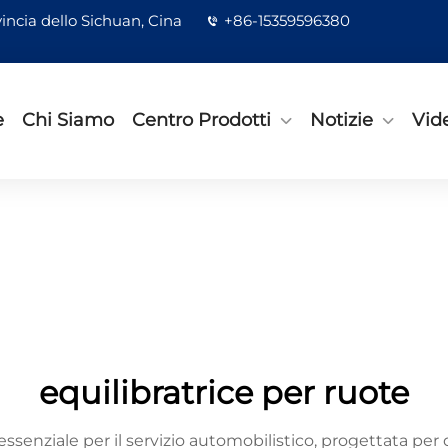
incia dello Sichuan, Cina
+86-15359596380
e
Chi Siamo
Centro Prodotti
Notizie
Vid
equilibratrice per ruote
ssenziale per il servizio automobilistico, progettata per 