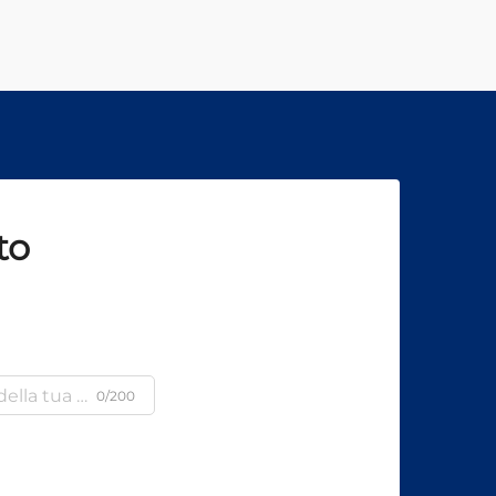
to
0/200