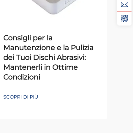
Consigli per la
Manutenzione e la Pulizia
Con
dei Tuoi Dischi Abrasivi:
luc
Mantenerli in Ottime
pri
Condizioni
e m
SCOPRI DI PIÙ
SCOP