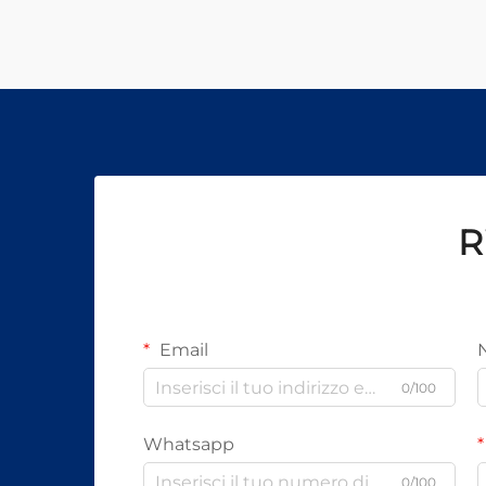
R
Email
0/100
Whatsapp
0/100