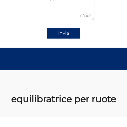
0/1000
Invia
equilibratrice per ruote