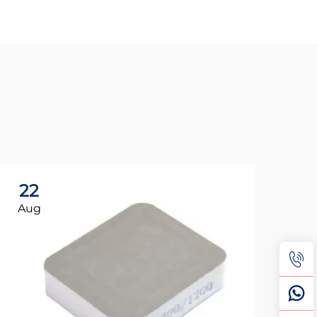
22
0
Aug
Au