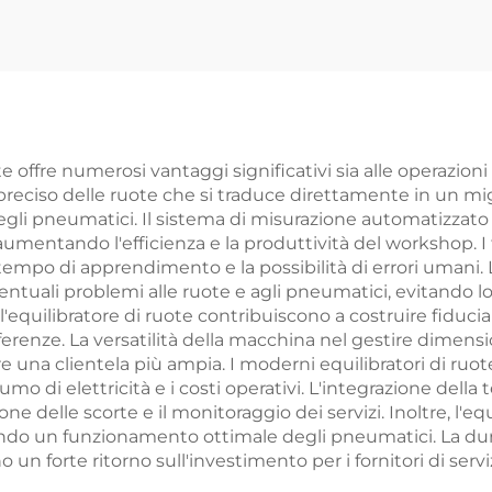
offre numerosi vantaggi significativi sia alle operazioni 
o preciso delle ruote che si traduce direttamente in un mi
li pneumatici. Il sistema di misurazione automatizzato 
aumentando l'efficienza e la produttività del workshop. I t
 tempo di apprendimento e la possibilità di errori umani
ali problemi alle ruote e agli pneumatici, evitando lo s
dell'equilibratore di ruote contribuiscono a costruire fiduc
renze. La versatilità della macchina nel gestire dimensio
e una clientela più ampia. I moderni equilibratori di ruo
o di elettricità e i costi operativi. L'integrazione della 
ione delle scorte e il monitoraggio dei servizi. Inoltre, l'e
rando un funzionamento ottimale degli pneumatici. La du
un forte ritorno sull'investimento per i fornitori di serviz