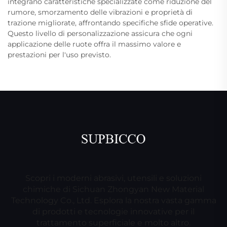
integrano caratteristiche specializzate come riduzione del
rumore, smorzamento delle vibrazioni e proprietà di
trazione migliorate, affrontando specifiche sfide operative.
Questo livello di personalizzazione assicura che ogni
applicazione delle ruote offra il massimo valore e
prestazioni per l'uso previsto.
Scopri i moderni abrasivi, utensili e soluzioni
chimiche di Sichuan Zhongyan New Material
Technology Co., Ltd. Esplora la nostra vasta gamma
di prodotti e tecnologie innovative per il
trattamento superficiale e molto altro.