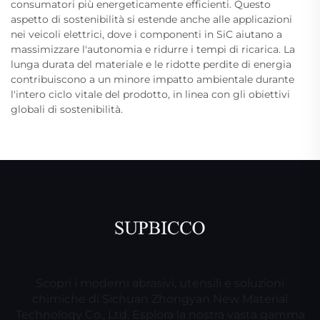
consumatori più energeticamente efficienti. Questo
aspetto di sostenibilità si estende anche alle applicazioni
nei veicoli elettrici, dove i componenti in SiC aiutano a
massimizzare l'autonomia e ridurre i tempi di ricarica. La
lunga durata del materiale e le ridotte perdite di energia
contribuiscono a un minore impatto ambientale durante
l'intero ciclo vitale del prodotto, in linea con gli obiettivi
globali di sostenibilità.
Scopri i moderni abrasivi, utensili e soluzioni
chimiche di Sichuan Zhongyan New Material
Technology Co., Ltd. Esplora la nostra vasta gamma