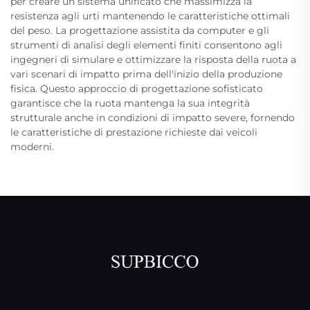
per creare un sistema unificato che massimizza la
resistenza agli urti mantenendo le caratteristiche ottimali
del peso. La progettazione assistita da computer e gli
strumenti di analisi degli elementi finiti consentono agli
ingegneri di simulare e ottimizzare la risposta della ruota a
vari scenari di impatto prima dell'inizio della produzione
fisica. Questo approccio di progettazione sofisticato
garantisce che la ruota mantenga la sua integrità
strutturale anche in condizioni di impatto severe, fornendo
le caratteristiche di prestazione richieste dai veicoli
moderni.