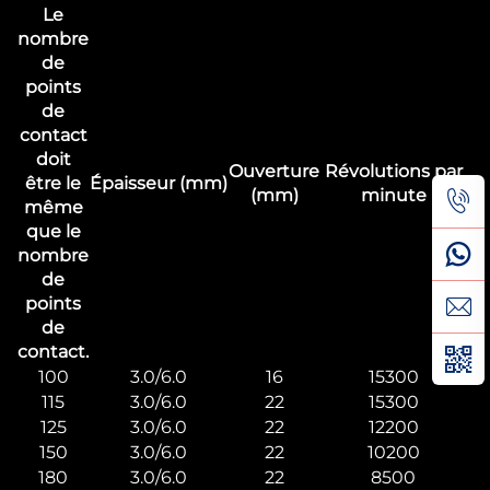
Le
nombre
de
points
de
contact
doit
Ouverture
Révolutions par
être le
Épaisseur (mm)
Ta
(mm)
minute
même
que le
nombre
de
points
de
contact.
100
3.0/6.0
16
15300
115
3.0/6.0
22
15300
125
3.0/6.0
22
12200
150
3.0/6.0
22
10200
180
3.0/6.0
22
8500