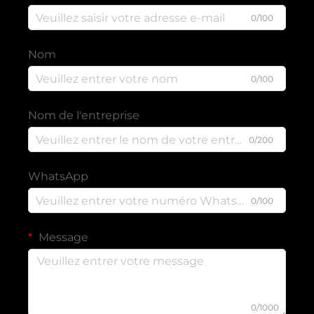
0/100
Nom
0/100
Nom de l'entreprise
0/200
WhatsApp
0/100
Message
0/1000