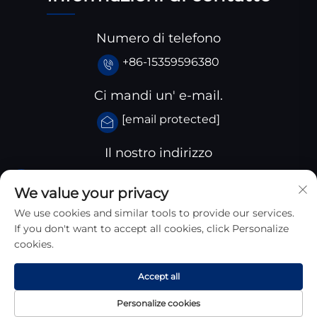
Numero di telefono
+86-15359596380
Ci mandi un' e-mail.
[email protected]
Il nostro indirizzo
Parco industriale Huangjiaba, Contea di Santai,
We value your privacy
provincia dello Sichuan, Cina
We use cookies and similar tools to provide our services.
If you don't want to accept all cookies, click Personalize
cookies.
Accept all
Copyright © 2025 Sichuan Zhongyan New Materials
Technology Co., Ltd. Tutti I Diritti Riservati
Personalize cookies