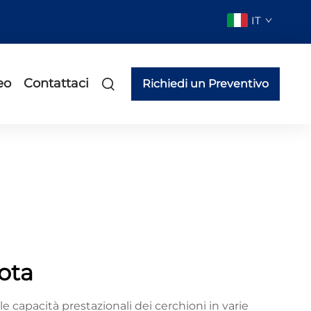
IT
eo
Contattaci
Richiedi un Preventivo
uota
le capacità prestazionali dei cerchioni in varie