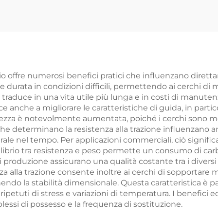
hio offre numerosi benefici pratici che influenzano diretta
 durata in condizioni difficili, permettendo ai cerchi di 
raduce in una vita utile più lunga e in costi di manutenzio
ce anche a migliorare le caratteristiche di guida, in part
rezza è notevolmente aumentata, poiché i cerchi sono me
he determinano la resistenza alla trazione influenzano anc
urale nel tempo. Per applicazioni commerciali, ciò signifi
equilibrio tra resistenza e peso permette un consumo di 
i produzione assicurano una qualità costante tra i diversi
nza alla trazione consente inoltre ai cerchi di sopportare
ndo la stabilità dimensionale. Questa caratteristica è p
 ripetuti di stress e variazioni di temperatura. I benefici e
essi di possesso e la frequenza di sostituzione.