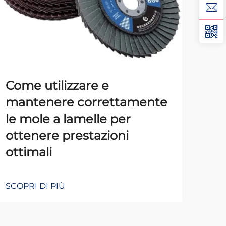
Come utilizzare e
Con
mantenere correttamente
luc
le mole a lamelle per
pri
ottenere prestazioni
e m
ottimali
SCOP
SCOPRI DI PIÙ