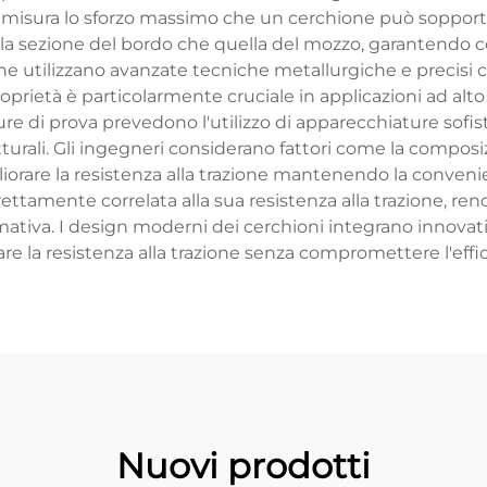
 misura lo sforzo massimo che un cerchione può sopporta
la sezione del bordo che quella del mozzo, garantendo c
e utilizzano avanzate tecniche metallurgiche e precisi ca
proprietà è particolarmente cruciale in applicazioni ad al
ure di prova prevedono l'utilizzo di apparecchiature sofi
utturali. Gli ingegneri considerano fattori come la compos
iorare la resistenza alla trazione mantenendo la conven
irettamente correlata alla sua resistenza alla trazione, r
ativa. I design moderni dei cerchioni integrano innovativ
e la resistenza alla trazione senza compromettere l'effi
Nuovi prodotti