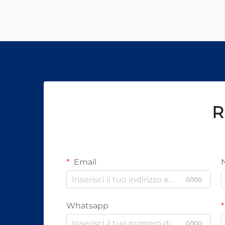
R
Email
0/100
Whatsapp
0/100