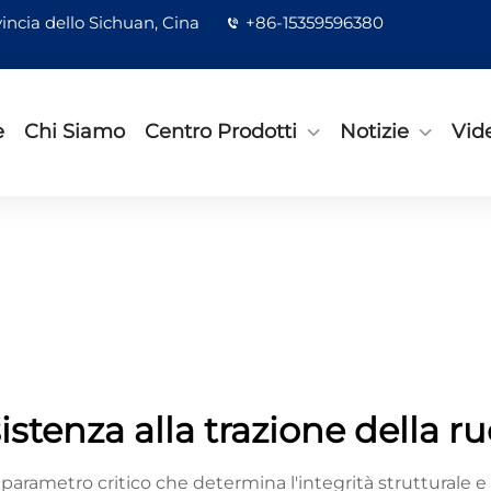
incia dello Sichuan, Cina
+86-15359596380
e
Chi Siamo
Centro Prodotti
Notizie
Vid
istenza alla trazione della r
parametro critico che determina l'integrità strutturale e 