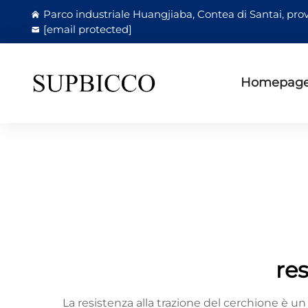
Parco industriale Huangjiaba, Contea di Santai, prov
[email protected]
Homepag
res
La resistenza alla trazione del cerchione è un 