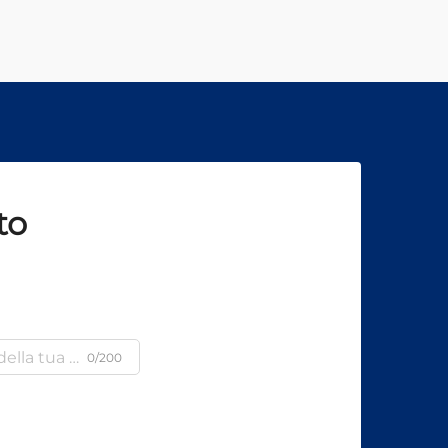
to
0/200