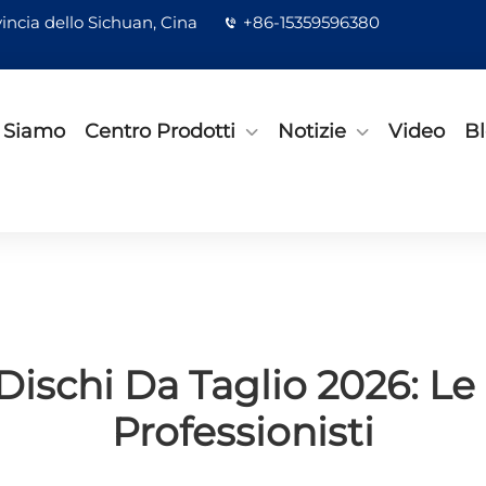
incia dello Sichuan, Cina
+86-15359596380
 Siamo
Centro Prodotti
Notizie
Video
B
Dischi Da Taglio 2026: Le 
Professionisti