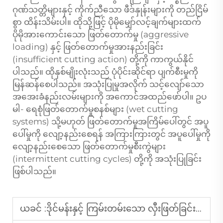
ဂုဏ်သတ္တိများနှင့် ကိုက်ညီသော ဖီဒ်နှုန်းများကို တည်ငြိမ်
စွာ ထိန်းသိမ်းပါ။ ထိုသို့ဖြင့် ပိုမိုမျှော်လင့်ချက်များထက်
ပိုမိုအားကောင်းသော ဖြတ်တောက်မှု (aggressive
loading) နှင့် ဖြတ်တောက်မှုအားနည်းခြင်း
(insufficient cutting action) တို့ကို ကာကွယ်နိုင်
ပါသည်။ ထိုနှစ်မျိုးလုံးသည် ပုံပိုင်းဆိုင်ရာ ပျက်စီးမှုကို
မြန်ဆန်စေပါသည်။ အသုံးပြုမှုအလိုက် သင့်လျော်သော
အအေးခံနည်းလမ်းများကို အကောင်အထည်ဖော်ပါ။ ဥပ
မါ- ရေစုံဖြတ်တောက်မှုစနစ်များ (wet cutting
systems) သို့မဟုတ် ဖြတ်တောက်မှုအကြိမ်ပေါ်တွင် အပူ
ပေါ်မှုကို လျော့နည်းစေရန် အကြားကြားတွင် အပူပေါ်မှုကို
လျော့နည်းစေသော ဖြတ်တောက်မှုစီးကွဲများ
(intermittent cutting cycles) တို့ကို အသုံးပြုခြင်း
ဖြစ်ပါသည်။
ယခင် :
ဒိုင်မန်းနှင့် ကြမ်းတမ်းသော လှီးဖြတ်ခြင်းဒီဇိုင်း - ဘယ်အရာကို ရွေးချယ်သင့်ပါသလဲ။