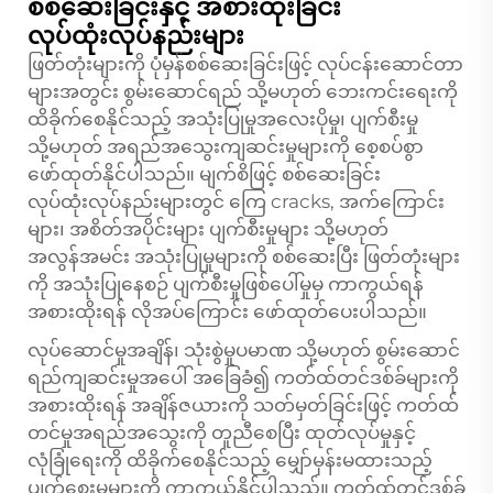
စစ်ဆေးခြင်းနှင့် အစားထိုးခြင်း
လုပ်ထုံးလုပ်နည်းများ
ဖြတ်တုံးများကို ပုံမှန်စစ်ဆေးခြင်းဖြင့် လုပ်ငန်းဆောင်တာ
များအတွင်း စွမ်းဆောင်ရည် သို့မဟုတ် ဘေးကင်းရေးကို
ထိခိုက်စေနိုင်သည့် အသုံးပြုမှုအလေးပိုမှု၊ ပျက်စီးမှု
သို့မဟုတ် အရည်အသွေးကျဆင်းမှုများကို စေ့စပ်စွာ
ဖော်ထုတ်နိုင်ပါသည်။ မျက်စိဖြင့် စစ်ဆေးခြင်း
လုပ်ထုံးလုပ်နည်းများတွင် ကြေ cracks, အက်ကြောင်း
များ၊ အစိတ်အပိုင်းများ ပျက်စီးမှုများ သို့မဟုတ်
အလွန်အမင်း အသုံးပြုမှုများကို စစ်ဆေးပြီး ဖြတ်တုံးများ
ကို အသုံးပြုနေစဉ် ပျက်စီးမှုဖြစ်ပေါ်မှုမှ ကာကွယ်ရန်
အစားထိုးရန် လိုအပ်ကြောင်း ဖော်ထုတ်ပေးပါသည်။
လုပ်ဆောင်မှုအချိန်၊ သုံးစွဲမှုပမာဏ သို့မဟုတ် စွမ်းဆောင်
ရည်ကျဆင်းမှုအပေါ် အခြေခံ၍ ကတ်ထ်တင်ဒစ်ခ်များကို
အစားထိုးရန် အချိန်ဇယားကို သတ်မှတ်ခြင်းဖြင့် ကတ်ထ်
တင်မှုအရည်အသွေးကို တူညီစေပြီး ထုတ်လုပ်မှုနှင့်
လုံခြုံရေးကို ထိခိုက်စေနိုင်သည့် မျှော်မှန်းမထားသည့်
ပျက်စေးမှုများကို ကာကွယ်နိုင်ပါသည်။ ကတ်ထ်တင်ဒစ်ခ်