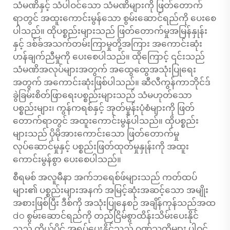
သံမဏိနှင့် သံပါဝင်သော သံမဏိများကို ဖြတ်တောက်
ရာတွင် အထူးကောင်းမွန်သော စွမ်းဆောင်ရည်ကို ပေးစေ
ပါသည်။ ထိုပစ္စည်းများသည် ဖြတ်တောက်မှုအမြန်နှုန်း
နှင့် ဒစ်ခ်အသက်တမ်းကြာမှုတို့အကြား အကောင်းဆုံး
ဟန်ချက်ညီမှုကို ပေးစေပါသည်။ ထိုကြောင့် ၎င်းသည်
သံမဏိအလုပ်များအတွက် အထွေထွေအသုံးပြုရေး
အတွက် အကောင်းဆုံးဖြစ်ပါသည်။ ဆီလီကွန်ကာဘိုင်ဒ်
ခွဲခြမ်းစိတ်ဖြာရေးပစ္စည်းများသည် သံမဟုတ်သော
ပစ္စည်းများ၊ ကွန်ကရစ်နှင့် အုတ်မှုန်းပုံစံများကို ဖြတ်
တောက်ရာတွင် အထူးကောင်းမွန်ပါသည်။ ထိုပစ္စည်း
များသည် ပိုမိုအားကောင်းသော ဖြတ်တောက်မှု
လုပ်ဆောင်မှုနှင့် ပစ္စည်းဖြတ်ထုတ်မှုနှုန်းကို အထူး
ကောင်းမွန်စွာ ပေးစေပါသည်။
စီရမစ် အလူမီနာ အက်ဘရေစ်ဖ်များသည် ကတ်ထပ်
များ၏ ပစ္စည်းများအနက် အမြင့်ဆုံးအဆင့်သော အမျိုး
အစားဖြစ်ပြီး ဒီစ်ကို အသုံးပြုနေစဉ် အချိန်ကုန်သည်အထ
do စွမ်းဆောင်ရည်ကို တည်ငြိမ်စွာထိန်းသိမ်းပေးနိုင်
သည့် ကိုယ်ပိုင် အရှပ်ပေးနိုင်သည့် ဂုဏ်သတ္တိများ ပါဝင်