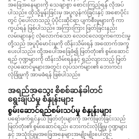
အခြေအနေများကို သေချာစွာ စောင်းကြည့်ရန် လိုအပ်
ပါသည်။ ထိုသို့မှုန်းခြင်းမှ အပူလွန်ကဲခြင်းနှင့် အစောပိုင်း
တွင် ပုံပေါ်လာသည့် ပုံပိုင်းဆိုင်ရာ ပျက်စီးမှုများကို ကာ
ကွယ်ရန် ဖြစ်ပါသည်။ အကြားကြား ဖြတ်ခြင်းနည်း
လမ်းများနှင့် လုံလောက်သော လေဝင်လေထွက်ကောင်းမှု
တို့သည် အပူပိုမောင်းမှုကို ထိန်းသိမ်းရန် အထောက်အကူ
ပေးပါသည်။ ထို့အပေါ်အခြေခံ၍ ဖြတ်တုံး၏ စွမ်းဆောင်
ရည် ဂုဏ္ဍများကို ထိန်းသိမ်းရန်နှင့် ရှည်လျားသည့် ဖြတ်
လုပ်ဆောင်မှုများအတွင်း လုပ်သက်များ၏ ဘေးကင်း
လုံခြုံမှုကို အာမခံရန် ဖြစ်ပါသည်။
အရည်အသွေး စိစစ်ဆန်ခါတင်
ရွေးချယ်မှု စံနှုန်းများ
စွမ်းဆောင်ရည်စမ်းသပ်မှု စံနှုန်းများ
ပရော်ဖက်ရှင်နယ် ဖြတ်တုံးများကို အကဲဖြတ်ခြင်းသည်
ဖြတ်တုံး၏ စွမ်းဆောင်ရည်၊ ဘေးကင်းလုံခြုံမှု ဂုဏ္ဍများ
နှင့် အသုံးပြုမှုအခြေအနေများအမျိုးမျိုးပေါ်တွင်