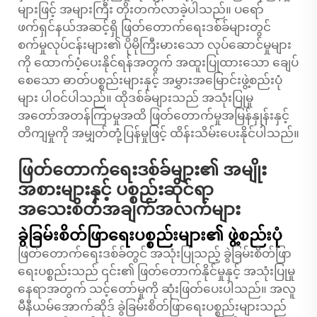
များဖြင့် အများကြီး တိုးတက်လာခဲ့ပါသည်။ ပရော်
ဖက်ရှင်နယ်အဆင့်ရှိ ဖြတ်တောက်ရေးဒစ်ခ်များတွင်
စက်မှုလုပ်ငန်းများ၏ ပိုမိုကြီးမားသော လုပ်ဆောင်မှုများ
ကို ထောက်ပံ့ပေးနိုင်ရန်အတွက် အထူးပြုထားသော ချေပ်
စေသော ဓာတ်ပစ္စည်းများနှင့် အမွှားအမြောင်းဖွဲ့စည်းပုံ
များ ပါဝင်ပါသည်။ ထိုဒစ်ခ်များသည် အသုံးပြုမှု
အတော်အတန်ကြာမှုအထိ ဖြတ်တောက်မှုအမြန်နှုန်းနှင့်
တိကျမှုကို အမျှတ်တုံ့ပြန်မှုဖြင့် ထိန်းသိမ်းပေးနိုင်ပါသည်။
ဖြတ်တောက်ရေးဒစ်ခ်များ၏ အမျိုး
အစားများနှင့် ပစ္စည်းဆိုင်ရာ
အသေးစိတ်အချက်အလက်များ
ခွဲခြမ်းစိတ်ဖြာရေးပစ္စည်းများ၏ ဖွဲ့စည်းပုံ
ဖြတ်တောက်ရေးဒစ်ခ်တွင် အသုံးပြုသည့် ခွဲခြမ်းစိတ်ဖြာ
ရေးပစ္စည်းသည် ၎င်း၏ ဖြတ်တောက်နိုင်မှုနှင့် အသုံးပြုမှု
နေရာအတွက် သင့်တော်မှုကို ဆုံးဖြတ်ပေးပါသည်။ အလူ
မီနီယမ်အောက်ဆိုဒ် ခွဲခြမ်းစိတ်ဖြာရေးပစ္စည်းများသည်