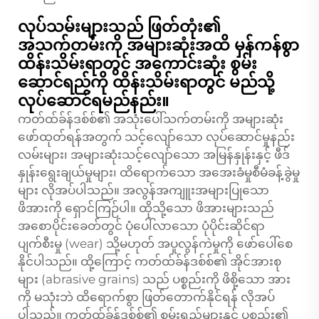
လုပ်သမ်းများသည် ဖြတ်တုံး၏
အသက်တမ်းကို အများဆုံးအထိ မှန်ကန်စွာ
ထိန်းသိမ်းရာတွင် အကောင်းဆုံး စွမ်း
ဆောင်ရည်ကို ထိန်းသိမ်းရာတွင် မည်သို့
လုပ်ဆောင်ရမည်နည်း။
ကတ်ထ်ခ်န်ဒစ်စ်၏ အသုံးပေါ်သက်တမ်းကို အများဆုံး
ဖော်ထုတ်ရန်အတွက် သင့်လျော်သော လုပ်ဆောင်မှုနည်း
လမ်းများ၊ အများဆုံးသင့်လျော်သော အမြန်နှုန်းနှင့် ဖီဒ်
နှုန်းရွေးချယ်မှုများ၊ ထိရောက်သော အအေးခံမှုစီမံခန့်ခွဲမှု
များ လိုအပ်ပါသည်။ အလွန်အကျူးအများပြုသော
ဖိအားကို ရှောင်ကြဉ်ပါ။ ထိုသို့သော ဖိအားများသည်
အစောပိုင်းခေတ်တွင် ပုံပေါ်လာသော ပုံပိုင်းဆိုင်ရာ
ပျက်စီးမှု (wear) သို့မဟုတ် အပူလွန်ကဲမှုကို ဖော်ပေါ်စေ
နိုင်ပါသည်။ ထို့ကြောင့် ကတ်ထ်ခ်န်ဒစ်စ်၏ အိုင်အားစု
များ (abrasive grains) သည် ပစ္စည်းကို ဖိစို့သော အား
ကို မသုံးဘဲ ထိရောက်စွာ ဖြတ်တောက်နိုင်ရန် လိုအပ်
ပါသည်။ ကတ်ထ်ခ်န်ဒစ်စ်၏ စွမ်းရည်များနှင့် ပစ္စည်း၏