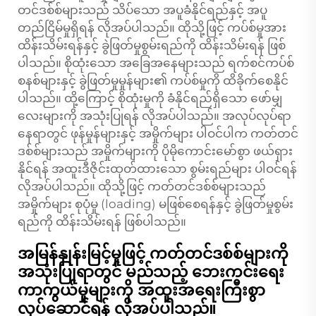
တင်ဒစ်စ်များသည် သိပ်သော အပူခံနိုင်ရည်နှင့် အပူ
တည်ငြိမ်မှုရှိရန် လိုအပ်ပါသည်။ ထိုသို့ဖြင့် ကပ်စ်မှုအား
ထိန်းသိမ်းရန်နှင့် ခွဲဖြတ်မှုစွမ်းရည်ကို ထိန်းသိမ်းရန် ဖြစ်
ပါသည်။ စိုထုံးသော အခြေအနေများသည် ရက်စင်ကပ်စ်
စနစ်များနှင့် ခွဲဖြတ်မှုမှုန်များ၏ ကပ်စ်မှုကို ထိခိုက်စေနိုင်
ပါသည်။ ထို့ကြောင့် စိုထုံးမှုကို ခံနိုင်ရည်ရှိသော ဖော်မျှ
လေးများကို အသုံးပြုရန် လိုအပ်ပါသည်။ အလုပ်လုပ်ရာ
နေရာတွင် ဖုန်မှုန်များနှင့် အမှိုက်များ ပါဝင်ပါက ကတ်တင်
ဒစ်စ်များသည် အမှိုက်များကို ပိုမိုကောင်းမော်စွာ ဖယ်ရှား
နိုင်ရန် အထူးဒီဇိုင်းထုတ်ထားသော စွမ်းရည်များ ပါဝင်ရန်
လိုအပ်ပါသည်။ ထိုသို့ဖြင့် ကတ်တင်ဒစ်စ်များသည်
အမှိုက်များ စုပုံမှု (loading) မဖြစ်စေရန်နှင့် ခွဲဖြတ်မှုစွမ်း
ရည်ကို ထိန်းသိမ်းရန် ဖြစ်ပါသည်။
အမြန်နှုန်းမြင့်မှုဖြင့် ကတ်တင်ဒစ်စ်များကို
အသုံးပြုရာတွင် မည်သည့် ဘေးကင်းရေး
ကာကွယ်မှုများကို အထူးအရေးကြီးစွာ
လုပ်ဆောင်ရန် လိုအပ်ပါသည်။