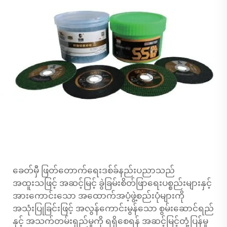
ခေတ်မှီ ဖြတ်တောက်ရေးဒစ်ခ်နည်းပညာသည်
အထူးသဖြင့် အဆင့်မြင့် ခွဲခြမ်းစိတ်ဖြာရေးပစ္စည်းများနှင့်
အားကောင်းသော အထောက်အပံ့ဖွဲ့စည်းပုံများကို
အသုံးပြုခြင်းဖြင့် အလွန်ကောင်းမွန်သော စွမ်းဆောင်ရည်
နှင့် အသက်တမ်းရှည်မှုကို ရရှိစေရန် အဆင့်မြင့်တုံ့ပြန်မှု