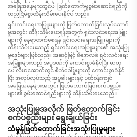
အခြေအနေများတွင်ပါ ဖြတ်တောက်မှုစွမ်းဆောင်ရည်ကို
တည်ငြိမ်စွာထိန်းသိမ်းပေးနိုင်ပါသည်။
ရှင်းလင်းရေးအမြူးများကို ဖြတ်တောက်ခြင်းလုပ်ဆောင်
မှုအတွင်း ထိန်းသိမ်းပေးရန်အတွက် ရှင်းလင်းရေးအမြူး
များကို နေရာတက်စေရန် ရှင်းလင်းရေးအမြူးများကို
ထိန်းသိမ်းပေးသည့် ရှင်းလင်းရေးအမြူးများ၏ အသုံးပြု
မှုစနစ်များဖြစ်သည်။ အဆင့်မြင့် ဖီနောလစ် ရှင်းလင်းရေး
အမြူးများသည် အပူဒဏ်ကို ကောင်းစွာခံနိုင်ပြီး ဓာတု
ပေါ်လီမာအောက်တွင် စိတ်ခေါ်မှုများကို ကောင်းစွာခံနိုင်
ပြီး အလုပ်လုပ်သည့် အပူခါးများနှင့် ပတ်ဝန်းကျင်
အခြေအနေများအတွင်း ဖြတ်တောက်ခြင်းစက်ပစ္စည်း
များ၏ စွမ်းဆောင်ရည်များကို ထိန်းသိမ်းပေးသည်။
အသုံးပြုမှုအလိုက် ဖြတ်တောက်ခြင်း
စက်ပစ္စည်းများ ရွေးချယ်ခြင်း
သံမှုန်ဖြတ်တောက်ခြင်းအသုံးပြုမှုများ
သံမှုန်ဖြတ်တောက်ခြင်းနှင့် သံမှုန်လုပ်ဆောင်မှုများတွင်