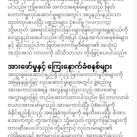
ပါသည်။ ဤခေတ်မီ အက်ဘရေစ်ဖ်များသည် ဖြတ်
တောက်မှုလုပ်ဆောင်မှုများအတွင်း အပူနည်းနည်းသာ
ထုတ်လုပ်ပေးပြီး ပစ္စည်းများ ပုံပေါ်မှု (warping)
သို့မဟုတ် အရောင်ပြောင်းခြင်းများဖြစ်ပွားမှုအန္တရာယ်ကို
လျော့နည်းစေပါသည်။ ထို့အပြင် ပုံမှန်အက်ဘရေစ်ဖ်များ
နှင့် နှိုင်းယှဉ်ပါက ဖြတ်တောက်မှုဒီစ်များ၏ အသုံးပုံ
အသုံးအသဲ ကာလကို သိသိသာသာ တိုးမြှင့်ပေးပါသည်။
အားဖော်မှုနှင့် ကြေးနောက်ခံစနစ်များ
အထူးစွမ်းဆောင်ရည်ရှိသည့် ဖြတ်တောက်မှုဒီစ်များကို
အမြန်နှုန်းမြင့် လုပ်ဆောင်မှုများအတွင်း ဖွဲ့စည်းမှု
အားကောင်းစေရန် အလွန်များပြားသည့် အားဖော်မှု
အလွှာများဖြင့် တည်ဆောက်ထားပါသည်။ ဖိုင်ဘာဂလာစ်
ဇယားအားဖော်မှုသည် အားကောင်းပြီး ပုံစံပေါ်မှုကို
ခံနိုင်ရည်ရှိသည့် အခြေခံအုတ်မူကို ဖန်တီးပေးပြီး ဖိအား
အောက်တွင် ကွဲအက်ခြင်း သို့မဟုတ် ကွဲထွက်ခြင်းများကို
တားဆီးပေးပါသည်။ ထို့ကြောင့် လုပ်သမ်းများ၏
လုံခြုံရေးနှင့် စက်မှုလုပ်ငန်းများတွင် အထူးခက်ခဲသည့်