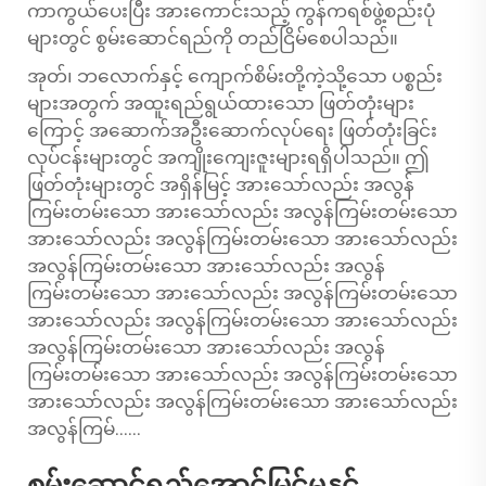
ကာကွယ်ပေးပြီး အားကောင်းသည့် ကွန်ကရစ်ဖွဲ့စည်းပုံ
များတွင် စွမ်းဆောင်ရည်ကို တည်ငြိမ်စေပါသည်။
အုတ်၊ ဘလောက်နှင့် ကျောက်စိမ်းတို့ကဲ့သို့သော ပစ္စည်း
များအတွက် အထူးရည်ရွယ်ထားသော ဖြတ်တုံးများ
ကြောင့် အဆောက်အဦးဆောက်လုပ်ရေး ဖြတ်တုံးခြင်း
လုပ်ငန်းများတွင် အကျိုးကျေးဇူးများရရှိပါသည်။ ဤ
ဖြတ်တုံးများတွင် အရှိန်မြင့် အားသော်လည်း အလွန်
ကြမ်းတမ်းသော အားသော်လည်း အလွန်ကြမ်းတမ်းသော
အားသော်လည်း အလွန်ကြမ်းတမ်းသော အားသော်လည်း
အလွန်ကြမ်းတမ်းသော အားသော်လည်း အလွန်
ကြမ်းတမ်းသော အားသော်လည်း အလွန်ကြမ်းတမ်းသော
အားသော်လည်း အလွန်ကြမ်းတမ်းသော အားသော်လည်း
အလွန်ကြမ်းတမ်းသော အားသော်လည်း အလွန်
ကြမ်းတမ်းသော အားသော်လည်း အလွန်ကြမ်းတမ်းသော
အားသော်လည်း အလွန်ကြမ်းတမ်းသော အားသော်လည်း
အလွန်ကြမ်......
စွမ်းဆောင်ရည်အောင်မြင်မှုနှင့်