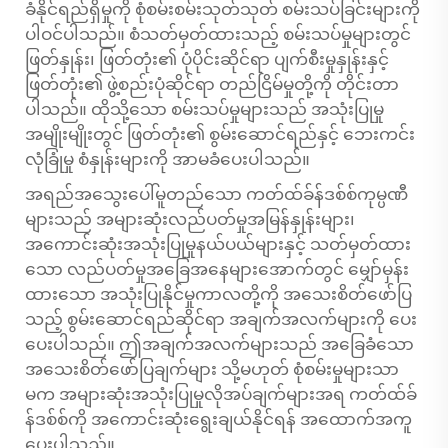
ခံနိုင်ရည်ရှိမှုကို စုံစမ်းစမ်းသုတ်သုတ် စမ်းသပ်ခြင်းများကို
ပါဝင်ပါသည်။ စံသတ်မှတ်ထားသည့် စမ်းသပ်မှုများတွင်
ဖြတ်နှုန်း၊ ဖြတ်တုံး၏ ပုံပိုင်းဆိုင်ရာ ပျက်စီးမှုနှုန်းနှင့်
ဖြတ်တုံး၏ ဖွဲ့စည်းပုံဆိုင်ရာ တည်ငြိမ်မှုတို့ကို တိုင်းတာ
ပါသည်။ ထိုသို့သော စမ်းသပ်မှုများသည် အသုံးပြုမှု
အမျိုးမျိုးတွင် ဖြတ်တုံး၏ စွမ်းဆောင်ရည်နှင့် ဘေးကင်း
လုံခြုံမှု စံနှုန်းများကို အာမခံပေးပါသည်။
အရည်အသွေးပေါ်မူတည်သော ကတ်ထ်ခ်န်ဒစ်စ်ကုမ္ပဏီ
များသည် အများဆုံးလည်ပတ်မှုအမြန်နှုန်းများ၊
အကောင်းဆုံးအသုံးပြုမှုနယ်ပယ်များနှင့် သတ်မှတ်ထား
သော လည်ပတ်မှုအခြေအနေများအောက်တွင် မျှော်မှန်း
ထားသော အသုံးပြုနိုင်မှုကာလတို့ကို အသေးစိတ်ဖော်ပြ
သည့် စွမ်းဆောင်ရည်ဆိုင်ရာ အချက်အလက်များကို ပေး
ပေးပါသည်။ ဤအချက်အလက်များသည် အခြေခံသော
အသေးစိတ်ဖော်ပြချက်များ သို့မဟုတ် စုံစမ်းမှုများသာ
မက အများဆုံးအသုံးပြုမှုလိုအပ်ချက်များအရ ကတ်ထ်ခ်
န်ဒစ်စ်ကို အကောင်းဆုံးရွေးချယ်နိုင်ရန် အထောက်အကူ
ပေးပါသည်။