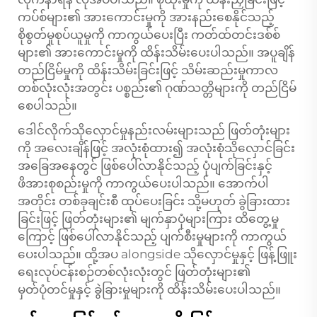
ကပ်စ်များ၏ အားကောင်းမှုကို အားနည်းစေနိုင်သည့်
စိုစွတ်မှုစုပ်ယူမှုကို ကာကွယ်ပေးပြီး ကတ်ထ်တင်းဒစ်စ်
များ၏ အားကောင်းမှုကို ထိန်းသိမ်းပေးပါသည်။ အပူချိန်
တည်ငြိမ်မှုကို ထိန်းသိမ်းခြင်းဖြင့် သိမ်းဆည်းမှုကာလ
တစ်လုံးလုံးအတွင်း ပစ္စည်း၏ ဂုဏ်သတ္တိများကို တည်ငြိမ်
စေပါသည်။
ဒေါင်လိုက်သိုလှောင်မှုနည်းလမ်းများသည် ဖြတ်တုံးများ
ကို အလေးချိန်ဖြင့် အလုံးစုံထား၍ အလုံးစုံသိုလှောင်ခြင်း
အခြေအနေတွင် ဖြစ်ပေါ်လာနိုင်သည့် ပုံပျက်ခြင်းနှင့်
ဖိအားစုစည်းမှုကို ကာကွယ်ပေးပါသည်။ အောက်ပါ
အတိုင်း တစ်ခုချင်းစီ ထုပ်ပေးခြင်း သို့မဟုတ် ခွဲခြားထား
ခြင်းဖြင့် ဖြတ်တုံးများ၏ မျက်နှာပုံများကြား ထိတွေ့မှု
ကြောင့် ဖြစ်ပေါ်လာနိုင်သည့် ပျက်စီးမှုများကို ကာကွယ်
ပေးပါသည်။ ထို့အပ alongside သိုလှောင်မှုနှင့် ဖြန့်ဖြူး
ရေးလုပ်ငန်းစဉ်တစ်လုံးလုံးတွင် ဖြတ်တုံးများ၏
မှတ်ပုံတင်မှုနှင့် ခွဲခြားမှုများကို ထိန်းသိမ်းပေးပါသည်။