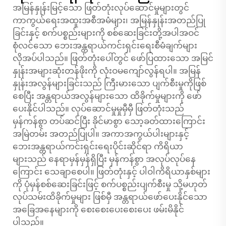
အမြန်နှုန်းမြင့်သော ဖြတ်တုံးလုပ်ဆောင်မှုများတွင်
ကာကွယ်ရေးအထူးအစီအမံများ၊ အမြန်နှုန်းအတည်ပြု
ခြင်းနှင့် စက်ပစ္စည်းများကို စစ်ဆေးခြင်းတို့အပါအဝင်
စုံလင်သော ဘေးအန္တရာယ်ကင်းရှင်းရေးစီမံချက်များ
လိုအပ်ပါသည်။ ဖြတ်တုံးပေါ်တွင် ဖော်ပြထားသော အမြင်
နှုန်းအများဆုံးတန်ဖိုးကို လုံးဝမကျော်လွန်ရပါ။ အမြန်
နှုန်းအလွန်များခြင်းသည် ကြီးမားသော ပျက်စီးမှုကိုဖြစ်
စေပြီး အန္တရာယ်အလွန်များသော ထိခိုက်မှုများကို ဖော်
ပေးနိုင်ပါသည်။ လုပ်ဆောင်မှုမှုမှီမှီ ဖြတ်တုံးသည်
မှန်ကန်စွာ တပ်ဆင်ပြီး ခိုင်မာစွာ သော့ခတ်ထားကြောင်း
အမြဲတမ်း အတည်ပြုပါ။ အကာအကွယ်ပါးများနှင့်
ဘေးအန္တရာယ်ကင်းရှင်းရေးပိုင်းဆိုင်ရာ ကိရိယာ
များသည် နေရာမှန်မှန်ရှိပြီး မှန်ကန်စွာ အလုပ်လုပ်နေ
ကြောင်း သေချာစေပါ။ ဖြတ်တုံးနှင့် ပါဝါကိရိယာနှစ်များ
ကို ပုံမှန်စစ်ဆေးခြင်းဖြင့် စက်ပစ္စည်းပျက်စီးမှု သို့မဟုတ်
လုပ်သမ်းထိခိုက်မှုများ ဖြစ်မှီ အန္တရာယ်ဖော်ပေးနိုင်သော
အခြေအနေများကို စေးစေးပေးစေးပေး ဖမ်းမိနိုင်
ပါသည်။