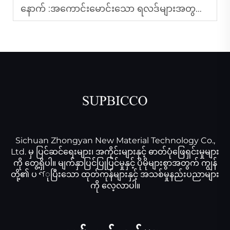
နောက် :
အကောင်းမောင်းသော ရလဒ်များအတွက် ပေါလီရှင်းပက်ဒများကို ရွေးချယ်နည်း
Sichuan Zhongyan New Material Technology Co.,
Ltd. မှ ပြင်ဆင်ရေးများ၊ အကိုင်းများနှင့် ဓာတ်ပုံဖြေရှင်းမှုများ
ကို တွေ့ရှိပါ။ မျက်နှာပြင်ပြုပြင်မှုနှင့် ပိုမိုများစွာအတွက် ကျွန်
တို့၏ ပণုပြီးသော ထုတ်ကုန်များနှင့် အသစ်မှုနည်းပညာများ
ကို လေ့လာပါ။