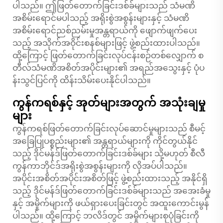
ပါသည်။ ဤဖြတ်တောက်ခြင်းဒစ်ခ်များသည် သံမဏိ
အစိမ်းရောင်မပါသည့် အရိုးစွဲအစွန်းများနှင့် သံမဏိ
အစိမ်းရောင်ညစ်ညမ်းမှုအန္တရာယ်ကို ဖျောက်ဖျက်ပေး
သည့် အသိုက်အဝိုင်းစနစ်များဖြင့် ဖွဲ့စည်းထားပါသည်။
ထို့ကြောင့် ဖြတ်တောက်ခြင်းလုပ်ငန်းစဉ်တစ်လျှောက် စ
တီလ်သံမဏိအစိတ်အပိုင်းများ၏ အရည်အသွေးနှင့် ပုံပ
န်းသွင်ပြင်ကို ထိန်းသိမ်းပေးနိုင်ပါသည်။
ကွန်ကရစ်နှင့် အုတ်များအတွက် အသုံးချမှု
များ
ကွန်ကရစ်ဖြတ်တောက်ခြင်းလုပ်ဆောင်မှုများသည် စီမင့်
အခြေပြုပစ္စည်းများ၏ အန္တရာယ်များကို ကိုင်တွယ်နိုင်
သည့် ဒိုင်မန်ဒ်ဖြတ်တောက်ခြင်းဒစ်ခ်များ သို့မဟုတ် စီလီ
ကွန်ကာဘိုင်ဒ်အရိုးစွဲအစွန်းများကို လိုအပ်ပါသည်။
အပိုင်းအစိတ်အပိုင်းအစိတ်ဖြင့် ဖွဲ့စည်းထားသည့် အနိုင်ရှိ
သည့် ဒိုင်မန်ဒ်ဖြတ်တောက်ခြင်းဒစ်ခ်များသည် အအေးခံမှု
နှင့် အမှိုက်များကို ဖယ်ရှားပေးခြင်းတွင် အထူးကောင်းမွန်
ပါသည်။ ထို့ကြောင့် ဘလိဒ်တွင် အမှိုက်များစုပုံခြင်းကို