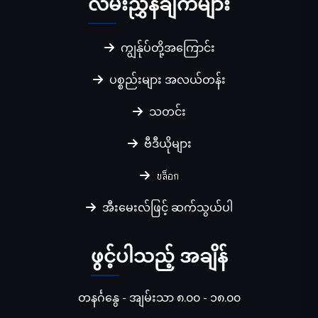
လမ်းညွှန်ချက်များ
ကျွန်ုပ်တို့အကြောင်း
ပစ္စည်းများ အလယ်တန်း
သတင်း
ဗီဒီယိုများ
บล็อก
အီးမေးလ်ဖြင့် ဆက်သွယ်ပါ
ဖွင့်ပါသည့် အချိန်
တနင်္ဂနွေ - အျမ်းသာ ၈.၀၀ - ၁၈.၀၀