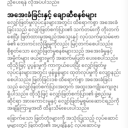
ညှိပေးရန် လိုအပ်ပါသည်။
အအေးခံခြင်းနှင့် ချောဆီစနစ်များ
လျှော်ဖြတ်မှုလုပ်ငန်းများအတွင်း ထိရောက်စွာ အအေးခံ
ခြင်းသည် လျှော်ဖြတ်စက်ပြား၏ သက်တမ်းကို တိုးတက်
စေပြီး ဖြတ်ထားမှုအရည်အသွေးနှင့် လုပ်သက်မှုသမ်ဗော
ဓ်၏ ဘေးကင်းလုံခြုံမှုကိုလည်း မြင့်တက်စေပါသည်။
စိုစွတ်သော လျှော်ဖြတ်မှုစနစ်များသည် အအေးခံမှုနှင့်
အမှိုက်များ ဖယ်ရှားမှုကို အဆက်မပြတ် ပေးစေပါသည်။
ထိုသို့ဖြင့် ပူပွန်းမှုကို ကာကွယ်ပေးပြီး လျှော်ဖြတ်မှု
လုပ်ငန်းများအတွင်း ဖုန်မှုန်များ ထုတ်လုပ်မှုကို လျော့နည်း
စေပါသည်။
ဖြတ်ခြင်းဒစ်
ထိရောက်စွာ အအေးခံခြင်း
သည် လျှော်ဖြတ်စက်ပြားအတွက် အထူးအကျိုးကျေးဇူး
ရှိပါသည်။ ထိုသို့ဖြင့် လျှော်ဖြတ်စက်ပြား၏ ဖွဲ့စည်းမှု
ဆိုင်ရာ အားကောင်းမှုနှင့် လျှော်ဖြတ်မှုစွမ်းဆောင်ရည်ကို
အချိန်ကြာမှုအထိ ထိန်းသိမ်းပေးပါသည်။
ခြောက်သော ဖြတ်တုံးများကို အသုံးပြုသည့် လုပ်ဆောင်
မှုများတွင် ဖြတ်တုံး၏ အပူချိန်နှင့် လုပ်ဆောင်မှု