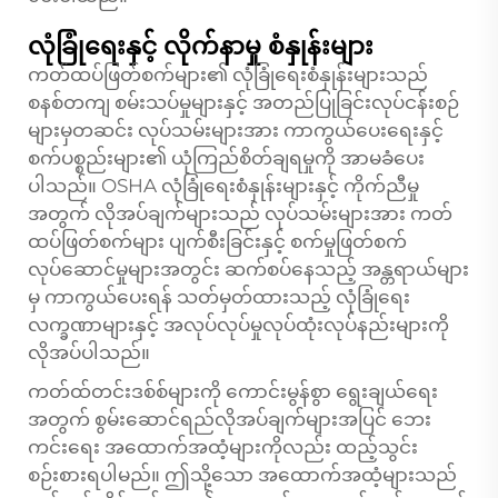
လုံခြုံရေးနှင့် လိုက်နာမှု စံနှုန်းများ
ကတ်ထပ်ဖြတ်စက်များ၏ လုံခြုံရေးစံနှုန်းများသည်
စနစ်တကျ စမ်းသပ်မှုများနှင့် အတည်ပြုခြင်းလုပ်ငန်းစဉ်
များမှတဆင်း လုပ်သမ်းများအား ကာကွယ်ပေးရေးနှင့်
စက်ပစ္စည်းများ၏ ယုံကြည်စိတ်ချရမှုကို အာမခံပေး
ပါသည်။ OSHA လုံခြုံရေးစံနှုန်းများနှင့် ကိုက်ညီမှု
အတွက် လိုအပ်ချက်များသည် လုပ်သမ်းများအား ကတ်
ထပ်ဖြတ်စက်များ ပျက်စီးခြင်းနှင့် စက်မှုဖြတ်စက်
လုပ်ဆောင်မှုများအတွင်း ဆက်စပ်နေသည့် အန္တရာယ်များ
မှ ကာကွယ်ပေးရန် သတ်မှတ်ထားသည့် လုံခြုံရေး
လက္ခဏာများနှင့် အလုပ်လုပ်မှုလုပ်ထုံးလုပ်နည်းများကို
လိုအပ်ပါသည်။
ကတ်ထ်တင်းဒစ်စ်များကို ကောင်းမွန်စွာ ရွေးချယ်ရေး
အတွက် စွမ်းဆောင်ရည်လိုအပ်ချက်များအပြင် ဘေး
ကင်းရေး အထောက်အထံ့များကိုလည်း ထည့်သွင်း
စဉ်းစားရပါမည်။ ဤသို့သော အထောက်အထံ့များသည်