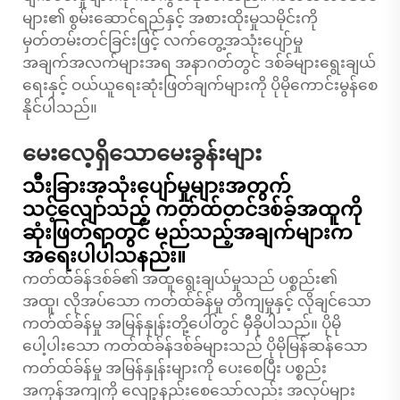
များ၏ စွမ်းဆောင်ရည်နှင့် အစားထိုးမှုသမိုင်းကို
မှတ်တမ်းတင်ခြင်းဖြင့် လက်တွေ့အသုံးပျော်မှု
အချက်အလက်များအရ အနာဂတ်တွင် ဒစ်ခ်များရွေးချယ်
ရေးနှင့် ဝယ်ယူရေးဆုံးဖြတ်ချက်များကို ပိုမိုကောင်းမွန်စေ
နိုင်ပါသည်။
မေးလေ့ရှိသောမေးခွန်းများ
သီးခြားအသုံးပျော်မှုများအတွက်
သင့်လျော်သည့် ကတ်ထ်တင်ဒစ်ခ်အထူကို
ဆုံးဖြတ်ရာတွင် မည်သည့်အချက်များက
အရေးပါပါသနည်း။
ကတ်ထ်ခ်န်ဒစ်ခ်၏ အထူရွေးချယ်မှုသည် ပစ္စည်း၏
အထူ၊ လိုအပ်သော ကတ်ထ်ခ်န်မှု တိကျမှုနှင့် လိုချင်သော
ကတ်ထ်ခ်န်မှု အမြန်နှုန်းတို့ပေါ်တွင် မှီခိုပါသည်။ ပိုမို
ပေါ့ပါးသော ကတ်ထ်ခ်န်ဒစ်ခ်များသည် ပိုမိုမြန်ဆန်သော
ကတ်ထ်ခ်န်မှု အမြန်နှုန်းများကို ပေးစေပြီး ပစ္စည်း
အကုန်အကျကို လျော့နည်းစေသော်လည်း အလုပ်များ