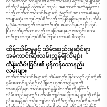
လုပ်ဖော်ကိုင်ဖက်များ၏ ဘေးကင်းရေး စည်းမျဉ်းများနှင့်
ကိုက်ညီမှုရှိရန် လိုအပ်ပါသည်။ အထောက်အထံ့ရရှိထား
သည့် ကတ်ထ်တင်းဒစ်စ်များကို ဖွဲ့စည်းပုံအား အာမခံရေး၊
အများဆုံး အလုပ်လုပ်နိုင်သည့် အမြန်နှုန်းများနှင့် ပျက်စီး
မှု ပုံစံများအတွက် အကောင်းဆုံး စမ်းသပ်မှုများ ပြုလုပ်
ပြီး သတ်မှတ်ထားသည့် အခြေအနေများအတွင်း ဘေး
ကင်းစွာ အလုပ်လုပ်နိုင်ကြောင်း အာမခံပါသည်။
ထိန်းသိမ်းမှုနှင့် သိမ်းဆည်းမှုဆိုင်ရာ
အကောင်းဆုံးလမ်းညွှန်ချက်များ
ထိန်းသိမ်းခြင်း၏ မှန်ကန်သောနည်း
လမ်းများ
ကတ်ထ်တင်းဒစ်စ်များကို သိမ်းဆည်းခြင်းသည် ၎င်းတို့၏
စွမ်းဆောင်ရည်နှင့် လုံခြုံရေး ဂုဏ်သတ္တိများကို
အရေးကြီးစွာ သက်ရောက်မှုရှိပါသည်။ ထို့ကြောင့်
သိမ်းဆည်းရာတွင် ပတ်ဝန်းကျင်အခြေအနေများကို ထိန်း
ညှိပေးရန်နှင့် သင့်လျော်သည့် ကိုင်တွယ်မှု လုပ်ထိုးများကို
လိုက်နာရန် လိုအပ်ပါသည်။ စိုထုံးမှုကို ထိန်းညှိခြင်းဖြင့်