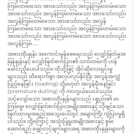
ကြမ်းတမ်းသော အားသော်လည်း အလွန်ကြမ်းတမ်းသော
အားသော်လည်း အလွန်ကြမ်းတမ်းသော အားသော်လည်း
အလွန်ကြမ်းတမ်းသော အားသော်လည်း အလွန်
ကြမ်းတမ်းသော အားသော်လည်း အလွန်ကြမ်းတမ်းသော
အားသော်လည်း အလွန်ကြမ်းတမ်းသော အားသော်လည်း
အလွန်ကြမ်......
အစားထိုးနှုန်း အကောင်းမွန်စေရေးသည် လျှော်ဖြတ်မှုအ
မြန်နှုန်းနှင့် လျှော်ဖြတ်စက်ပြား၏ သက်တမ်းကို ဟန်
ခေါင်းညှိပေးပါသည်။ ထိုသို့ဖြင့် အိုင်ဆိုလေးရှင်းမှု
များသည် ထိရောက်စွာ အလုပ်လုပ်နိုင်ပြီး အလွန်အကျွံ
ပြည့်နေခြင်း (loading) သို့မဟုတ် အလွန်မှီးနေခြင်း
(premature dulling) ကို ကာကွယ်ပေးပါသည်။
သင့်လျော်သော အစားထိုးနှုန်းများသည် ပစ္စည်း၏ မာ
ကြမ်းမှု၊ လျှော်ဖြတ်စက်ပြားအမျိုးအစားနှင့် လိုချင်သော
ဖြတ်ထားမှုအရည်အသွေးပေါ်တွင် အများကြီး ကွဲပြားမှုရှိ
ပါသည်။ ထို့ကြောင့် အသုံးပြုမှုအမျိုးအစားနှင့် စွမ်း
ဆောင်ရည် မျှော်လင့်ချက်များအရ အစားထိုးနှုန်းများကို