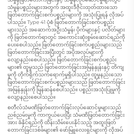
သံမှုန်ပစ္စည်းများအတွက် အထူးဒီဇိုင်းထုတ်ထားသော
ဖြတ်တောက်ခြင်းစက်ပစ္စည်းများကို အသုံးပြုရန် လိုအပ်
ပါသည်။ Type 41 ပုံစံ ဖြတ်တောက်ခြင်းစက်ပစ္စည်း
များသည် အဆောက်အဦးသံမှုန်၊ ပိုက်များနှင့် ပလိတ်များ
ကို ဖြတ်တောက်ရာတွင် အကောင်းဆုံးစွမ်းဆောင်ရည်ကို
ပေးစေပါသည်။ ဖြတ်တောက်ခြင်းစက်ပစ္စည်းများသည်
ဖြတ်တောက်ခြင်းအပြီးတွင် အပိုအလုပ်များကို
လျော့နည်းစေပါသည်။ ဖြတ်တောက်ခြင်းစက်ပစ္စည်း
များ၏ ထူမှုသည် ဖြတ်တောက်ခြင်းအမြန်နှုန်းနှင့် တိကျ
မှုကို တိုက်ရိုက်သက်ရောက်မှုရှိပါသည်။ ထူမှုနည်းသော
ဖြတ်တောက်ခြင်းစက်ပစ္စည်းများသည် ဖြတ်တောက်ခြင်း
အမြန်နှုန်းကို မြန်ဆန်စေပါသည်။ ပစ္စည်းအသုံးပြုမှုကို
လျော့နည်းစေပါသည်။
စတီလ်သံမဏိဖြတ်တောက်ခြင်းလုပ်ဆောင်မှုများသည်
ညစ်ညမ်းမှုကို ကာကွယ်ပေးပြီး သံမဏိဖြတ်တောက်ခြင်း
အား ခံနိုင်ရည်ကို ထိန်းသိမ်းပေးနိုင်သည့် အထူးဖြတ်
တောက်ခြင်းဒစ်ခ်များ၏ ဖော်မြူလေးရှင်များကို လိုအပ်