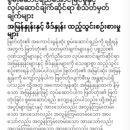
လုပ်ဆောင်ချက်ဆိုင်ရာ စံသတ်မှတ်
ချက်များ
အမြန်နှုန်းနှင့် ဖီဒ်နှုန်း ထည့်သွင်းစဉ်းစားမှု
များ
ဖြတ်တုံး၏ အကောင်းမွန်ဆုံး စွမ်းဆောင်ရည်ကို ရရှိရန်
အတွက် ဖြတ်တုံး၏ သတ်မှတ်ချက်များနှင့် ပစ္စည်း၏
ဂုဏ်သတ္တိများနှင့် ကိုက်ညီသော လုပ်ဆောင်ချက်ဆိုင်ရာ
အမြန်နှုန်းများနှင့် ဖီဒ်နှုန်းများကို သေချာစွာ ထည့်သွင်း
စဉ်းစားရန် လိုအပ်ပါသည်။ ဖြတ်တုံး၏ အမြင်ဆုံး အမြန်
နှုန်းကို ကျော်လွန်ပါက ဖြတ်တုံးပျက်စီးမှု အန္တရာယ်ရှိ
ပါသည်။ ထို့အတူ အကောင်းမွန်ဆုံး အမြန်နှုန်းထက် နိမ့်
သော အမြန်နှုန်းဖြင့် လုပ်ဆောင်ပါက ဖြတ်တုံး၏ ဖြတ်
တုံးခြင်း စွမ်းဆောင်ရည် လျော့နည်းပါသည်။ ထို့အပြင်
အပူပိုများခြင်းနှင့် အားသော်လည်း အလွန်ကြမ်းတမ်း
သော အားသော်လည်း အလွန်ကြမ်းတမ်းသော အား
သော်လည်း အလွန်ကြမ်းတမ်းသော အားသော်လည်း
အလွန်ကြမ်းတမ်းသော အားသော်လည်း အလွန်