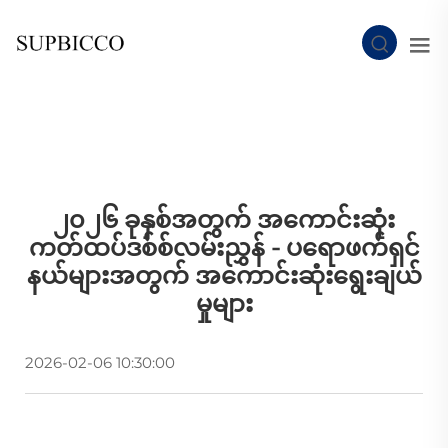
၂၀၂၆ ခုနှစ်အတွက် အကောင်းဆုံး
ကတ်ထပ်ဒစ်စ်လမ်းညွှန် - ပရောဖက်ရှင်
နယ်များအတွက် အကောင်းဆုံးရွေးချယ်
မှုများ
2026-02-06 10:30:00