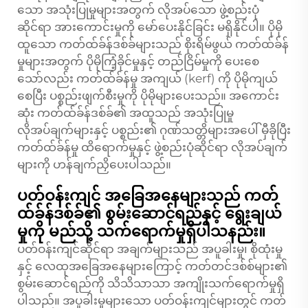
သော အသုံးပြုမှုများအတွက် လိုအပ်သော ဖွဲ့စည်းပုံ
ဆိုင်ရာ အားကောင်းမှုကို မော်ပေးနိုင်ခြင်း မရှိနိုင်ပါ။ ပိုမို
ထူသော ကတ်ထ်ခ်န်ဒစ်ခ်များသည် စိုးရိမ်ဖွယ် ကတ်ထ်ခ်န်
မှုများအတွက် ပိုမိုကြံ့ခိုင်မှုနှင့် တည်ငြိမ်မှုကို ပေးစေ
သော်လည်း ကတ်ထ်ခ်န်မှု အကျယ် (kerf) ကို ပိုမိုကျယ်
စေပြီး ပစ္စည်းဖျက်စီးမှုကို ပိုမိုများပေးသည်။ အကောင်း
ဆုံး ကတ်ထ်ခ်န်ဒစ်ခ်၏ အထူသည် အသုံးပြုမှု
လိုအပ်ချက်များနှင့် ပစ္စည်း၏ ဂုဏ်သတ္တိများအပေါ် မှီခိုပြီး
ကတ်ထ်ခ်န်မှု ထိရောက်မှုနှင့် ဖွဲ့စည်းပုံဆိုင်ရာ လိုအပ်ချက်
များကို ဟန်ချက်ညှိပေးပါသည်။
ပတ်ဝန်းကျင် အခြေအနေများသည် ကတ်
ထ်ခ်န်ဒစ်ခ်၏ စွမ်းဆောင်ရည်နှင့် ရွေးချယ်
မှုကို မည်သို့ သက်ရောက်မှုရှိပါသနည်း။
ပတ်ဝန်းကျင်ဆိုင်ရာ အချက်များသည် အပူခါးမှု၊ စိုထုံးမှု
နှင့် လေထုအခြေအနေများကြောင့် ကတ်တင်ဒစ်စ်များ၏
စွမ်းဆောင်ရည်ကို သိသိသာသာ အကျိုးသက်ရောက်မှုရှိ
ပါသည်။ အပူခါးမှုများသော ပတ်ဝန်းကျင်များတွင် ကတ်