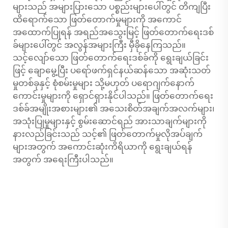
များသည် အများပြားသော ပစ္စည်းများပေါ်တွင် တိကျပြီး
ထိရောက်သော ဖြတ်တောက်မှုများကို အကောင်
အထောက်ပြုရန် အရည်အသွေးမြင့် ဖြတ်တောက်ရေးဒစ်
ခ်များပေါ်တွင် အလွန်အများကြီး မှီခိုနေကြသည်။
သင့်လျော်သော ဖြတ်တောက်ရေးဒစ်ခ်ကို ရွေးချယ်ခြင်း
ဖြင့် ချောမွေ့ပြီး ပရော်ဖက်ရှင်နယ်ဆန်သော အဆုံးသတ်
မှုတစ်ခုနှင့် စုံစမ်းမှုများ သို့မဟုတ် ပရောဂျက်နောက်
ကောင်းမှုများကို ရှောင်ရှားနိုင်ပါသည်။ ဖြတ်တောက်ရေး
ဒစ်ခ်အမျိုးအစားများ၏ အသေးစိတ်အချက်အလက်များ၊
အသုံးပြုမှုများနှင့် စွမ်းဆောင်ရည် အားသာချက်များကို
နားလည်ခြင်းသည် သင့်၏ ဖြတ်တောက်မှုလိုအပ်ချက်
များအတွက် အကောင်းဆုံးကိရိယာကို ရွေးချယ်ရန်
အတွက် အရေးကြီးပါသည်။