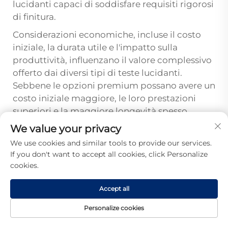
lucidanti capaci di soddisfare requisiti rigorosi
di finitura.
Considerazioni economiche, incluse il costo
iniziale, la durata utile e l'impatto sulla
produttività, influenzano il valore complessivo
offerto dai diversi tipi di teste lucidanti.
Sebbene le opzioni premium possano avere un
costo iniziale maggiore, le loro prestazioni
superiori e la maggiore longevità spesso
offrono un valore migliore a lungo termine
We value your privacy
nelle applicazioni impegnative. Gli utilizzatori
We use cookies and similar tools to provide our services.
professionali devono bilanciare questi fattori
If you don't want to accept all cookies, click Personalize
per ottimizzare le proprie operazioni di
cookies.
lucidatura rispettando al contempo gli
obiettivi di qualità e di costo.
Accept all
Personalize cookies
Domande Frequenti