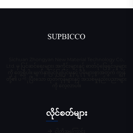
Sichuan Zhongyan New Material Technology Co.,
Ltd. မှ ပြင်ဆင်ရေးများ၊ အကိုင်းများနှင့် ဓာတ်ပုံဖြေရှင်းမှုများ
ကို တွေ့ရှိပါ။ မျက်နှာပြင်ပြုပြင်မှုနှင့် ပိုမိုများစွာအတွက် ကျွန်
တို့၏ ပণုပြီးသော ထုတ်ကုန်များနှင့် အသစ်မှုနည်းပညာများ
ကို လေ့လာပါ။
လိုင်စတ်များ
ငါတို့အကြောင်း