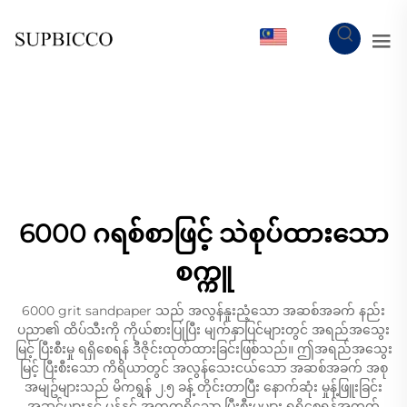
MY
6000 ဂရစ်စာဖြင့် သဲစုပ်ထားသော
စက္ကူ
6000 grit sandpaper သည် အလွန်နူးညံ့သော အဆစ်အခက် နည်း
ပညာ၏ ထိပ်သီးကို ကိုယ်စားပြုပြီး မျက်နှာပြင်များတွင် အရည်အသွေး
မြင့် ပြီးစီးမှု ရရှိစေရန် ဒီဇိုင်းထုတ်ထားခြင်းဖြစ်သည်။ ဤအရည်အသွေး
မြင့် ပြီးစီးသော ကိရိယာတွင် အလွန်သေးငယ်သော အဆစ်အခက် အစု
အမျဥ်များသည် မိကရွန် ၂.၅ ခန့် တိုင်းတာပြီး နောက်ဆုံး မှုန့်ဖြူးခြင်း
အဆင့်များနှင့် မှန်နှင့် အတူတူရှိသော ပြီးစီးမှုများ ရရှိစေရန်အတွက်