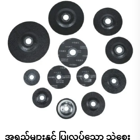
အရည်များနှင့် ပြုလုပ်သော သဲစေး