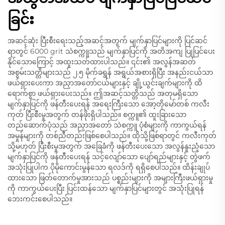
ခြင်း
အဆင့်ဆုံး ပြီးစီးရေးသည့်အဆင့်အတွက် မျက်နှာပြင်များကို ပြင်ဆင်
ရာတွင် 6000 grit သဲစက္ကူသည် မျက်နှာပြင်ကို အတိအကျ ပြုပြင်ပေး
နိုင်သောကြောင့် အထူးသတ်ထားပါသည်။ ၎င်း၏ အလွန်အဆတ်
အစွမ်းသတ္တိများသည် ၂.၅ မိုက်ခရွန် အရွယ်အစားရှိပြီး အနည်းငယ်သာ
ဖယ်ရှားပေးကာ အညှာအတော်ငယ်များနှင့် ချို့ယွင်းချက်များကို ထိ
ရောက်စွာ ဖယ်ရှားပေးသည်။ ဤအဆင့်သတ္တိသည် အတုမရှိသော
မျက်နှာပြင်ကို ဖန်တီးပေးရန် အရေးကြီးသော အော့တိုမော်တစ် ကလီး
ကုတ် ပြီးစီးမှုအတွက် တန်ဖိုးရှိပါသည်။ စက္ကူ၏ ထူးခြားသော
တည်ဆောက်ပုံသည် အညှာအတော် သဲစက္ကူ ပုံစံများကို ကာကွယ်ရန်
အမှုန်များကို တစ်ညီတည်းဖြစ်စေပါသည်။ ထိုသို့ဖြစ်ရာတွင် ကလီးကုတ်
သို့မဟုတ် ပြီးစီးမှုအတွက် အခြေခံကို ဖန်တီးပေးသော အလွန်နူးညံ့သော
မျက်နှာပြင်ကို ဖန်တီးပေးရန် သင့်လျော်သော ပျော်ရည်များနှင့် တွဲဖက်
အသုံးပြုပါက ပိုမိုကောင်းမွန်သော ရလဒ်ကို ရရှိစေပါသည်။ ထိန်းချုပ်
ထားသော ဖြတ်တောက်မှုအားသည် ပစ္စည်းများကို အများကြီးဖယ်ရှားမှု
ကို ကာကွယ်ပေးပြီး ပြင်းထန်သော မျက်နှာပြင်များတွင် အသုံးပြုရန်
ဘေးကင်းစေပါသည်။