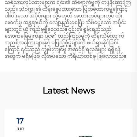
သစ်သားလုပ်သားများက ၎င်း၏ ထိရောက်မှုကို တန်ဖိုးထားကြ
သည်။ သဲစက္ကူ၏ ထိန်းချုပ်ထားသော ဖြတ်တောက်မှုကြောင့်
ပါးပါးသော အပိုင်းများ သို့မဟုတ် အသားတင်များတွင် ထိုး
ဖောက်မှု အန္တရာယ်ကို လျော့နည်းစေပြီး သိမ်မွေ့သော အပိုင်း
များတွင် ယုံကြည်မှုရှိစေသည်။ ၎င်း၏ စွမ်းရည်သည်
အောက်ခြေမျက်နှာပြင်၏ တည်ကြည်မှုကို ထိန်းသိမ်းလျက်
အညစ်အကြေးများနှင့် မပြည့်စုံမှုများကို ဖယ်ရှားနိုင်ခြင်း
ကြောင့် ၎င်းသည် ကျွမ်းကျင်မှု အဆင့်ရှိ ရလဒ်များ ရရှိရန်
အတွက် မရှိမဖြစ် လိုအပ်သော ကိရိယာတစ်ခု ဖြစ်လာသည်။
Latest News
17
Jun