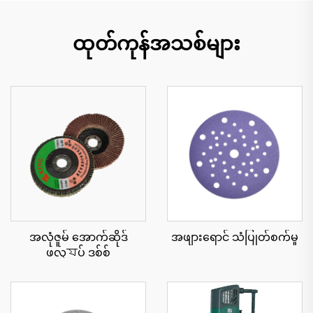
ထုတ်ကုန်အသစ်များ
အလုံဇူမ် အောက်ဆိုဒ်
အဖျားရောင် သံပြုတ်စက်မှု
ဖလ্যပ် ဒစ်စ်