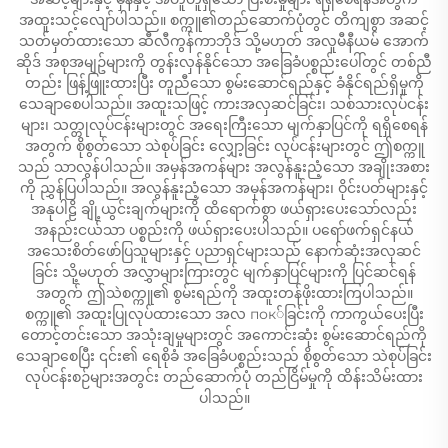
အထူးသင့်လျော်ပါသည်။ စက္ကူ၏တည်ဆောက်ပုံတွင် တိကျစွာ အဆင့်
သတ်မှတ်ထားသော ဆီလီကွန်ကာဘိုဒ် သို့မဟုတ် အလူမီနီယမ် အောက်
ဆိုဒ် အစုအမျဥ်များကို တွန်းလှန်နိုင်သော အခြေခံပစ္စည်းပေါ်တွင် တစ်ညီ
တည်း ဖြန့်ဖြူးထားပြီး တူညီသော စွမ်းဆောင်ရည်နှင့် ခံနိုင်ရည်ရှိမှုကို
သေချာစေပါသည်။ အထူးသဖြင့် ကားအလှဆင်ခြင်း၊ သစ်သားလုပ်ငန်း
များ၊ သတ္တုလုပ်ငန်းများတွင် အရေးကြီးသော မျက်နှာပြင်ကို ရရှိစေရန်
အတွက် စိုစွတ်သော သဲစုပ်ခြင်း လျှော့ခြင်း လုပ်ငန်းများတွင် ဤစက္ကူ
သည် သာလွန်ပါသည်။ အမှန်အကန်များ အလွန်နူးညံ့သော အချိုးအစား
ကို ညွှန်ပြပါသည်။ အလွန်နူးညံ့သော အမှန်အကန်များ၊ ဝိုင်းပတ်များနှင့်
အနုပါဠိ ချို့ယွင်းချက်များကို ထိရောက်စွာ ဖယ်ရှားပေးသော်လည်း
အနည်းငယ်သာ ပစ္စည်းကို ဖယ်ရှားပေးပါသည်။ ပရော်ဖက်ရှင်နယ်
အသေးစိတ်ဖော်ပြသူများနှင့် ပညာရှင်များသည် နောက်ဆုံးအလှဆင်
ခြင်း သို့မဟုတ် အလွှာများကြားတွင် မျက်နှာပြင်များကို ပြင်ဆင်ရန်
အတွက် ဤသဲစက္ကူ၏ စွမ်းရည်ကို အထူးတန်ဖိုးထားကြပါသည်။
စက္ကူ၏ အထူးပြုလုပ်ထားသော အလ пок်ခြင်းကို ကာကွယ်ပေးပြီး
တောင့်တင်းသော အသုံးချမှုများတွင် အကောင်းဆုံး စွမ်းဆောင်ရည်ကို
သေချာစေပြီး ၎င်း၏ ရေစိုခံ အခြေခံပစ္စည်းသည် စိုစွတ်သော သဲစုပ်ခြင်း
လုပ်ငန်းစဉ်များအတွင်း တည်ဆောက်ပုံ တည်ငြိမ်မှုကို ထိန်းသိမ်းထား
ပါသည်။