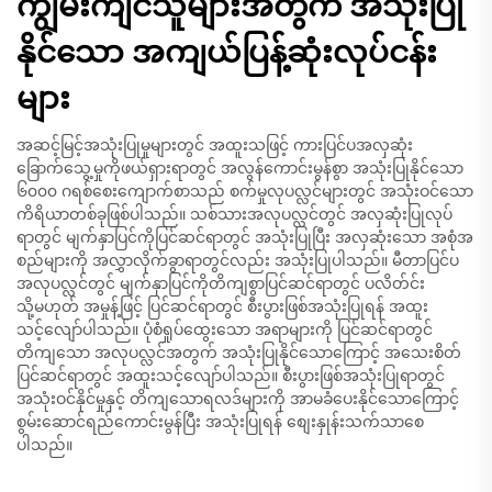
ကျွမ်းကျင်သူများအတွက် အသုံးပြု
နိုင်သော အကျယ်ပြန့်ဆုံးလုပ်ငန်း
များ
အဆင့်မြင့်အသုံးပြုမှုများတွင် အထူးသဖြင့် ကားပြင်ပအလှဆုံး
ခြောက်သွေ့မှုကိုဖယ်ရှားရာတွင် အလွန်ကောင်းမွန်စွာ အသုံးပြုနိုင်သော
၆၀၀၀ ဂရစ်စေးကျောက်စာသည် စက်မှုလုပလ္လင်များတွင် အသုံးဝင်သော
ကိရိယာတစ်ခုဖြစ်ပါသည်။ သစ်သားအလုပလ္လင်တွင် အလှဆုံးပြုလုပ်
ရာတွင် မျက်နှာပြင်ကိုပြင်ဆင်ရာတွင် အသုံးပြုပြီး အလှဆုံးသော အစုံအ
စည်များကို အလွှာလိုက်ခွာရာတွင်လည်း အသုံးပြုပါသည်။ မီတာပြင်ပ
အလုပလ္လင်တွင် မျက်နှာပြင်ကိုတိကျစွာပြင်ဆင်ရာတွင် ပလိတ်င်း
သို့မဟုတ် အမှုန့်ဖြင့် ပြင်ဆင်ရာတွင် စီးပွားဖြစ်အသုံးပြုရန် အထူး
သင့်လျော်ပါသည်။ ပုံစံရှုပ်ထွေးသော အရာများကို ပြင်ဆင်ရာတွင်
တိကျသော အလုပလ္လင်အတွက် အသုံးပြုနိုင်သောကြောင့် အသေးစိတ်
ပြင်ဆင်ရာတွင် အထူးသင့်လျော်ပါသည်။ စီးပွားဖြစ်အသုံးပြုရာတွင်
အသုံးဝင်နိုင်မှုနှင့် တိကျသောရလဒ်များကို အာမခံပေးနိုင်သောကြောင့်
စွမ်းဆောင်ရည်ကောင်းမွန်ပြီး အသုံးပြုရန် စျေးနှုန်းသက်သာစေ
ပါသည်။