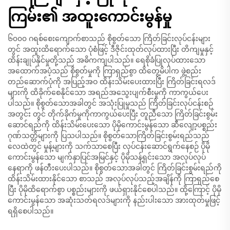
ကြမ်း၏ အထူးကောင်းမွန်မှု
၆၀၀၀ ဂရစ်စေးကျောက်စာသည် စိုစွတ်သော ကြိတ်ခြင်းလုပ်ငန်းများ
တွင် အထူးထိရောက်သော ပုံစံဖြင့် ဒီဇိုင်းထုတ်လုပ်ထားပြီး တိကျမှုနှင့်
ထိန်းချုပ်နိုင်မှုတို့သည် အဓိကကျပါသည်။ ရေစိုခံပြုလုပ်ထားသော
အထောက်အပံ့သည် စိုစွတ်မှုကို ကြာရှည်စွာ ထိတွေ့မိပါက ဖွဲ့စည်း
တည်ဆောက်ပုံကို အပြည့်အဝ ထိန်းသိမ်းပေးထားပြီး ကြိတ်ခြင်းရလဒ်
များကို ထိခိုက်စေနိုင်သော အရည်အသွေးပျက်စီးမှုကို ကာကွယ်ပေး
ပါသည်။ စိုစွတ်သောအခါတွင် အသုံးပြုမှုသည် ကြိတ်ခြင်းလုပ်ငန်းစဉ်
အတွင်း တွင် တိုက်ခိုက်မှုကိုကာကွယ်ပေးပြီး တူညီသော ကြိတ်ခြင်းစွမ်း
ဆောင်ရည်ကို ထိန်းသိမ်းပေးသော ပိုမိုကောင်းမွန်သော ဆီလျော့ပစ္စည်း
ဂုဏ်သတ္တိများကို ပြသပါသည်။ စိုစွတ်သောကြိတ်ခြင်းစွမ်းရည်သည်
လေထဲတွင် မှုန့်များကို သက်သာစေပြီး လုပ်ငန်းဆောင်ရွက်နေစဉ် ပိုမို
ကောင်းမွန်သော မျက်နှာပြင်အမြင်နှင့် ပိုမိုသန့်ရှင်းသော အလုပ်လုပ်
နေရာကို ဖန်တီးပေးပါသည်။ စိုစွတ်သောအခါတွင် ကြိတ်ခြင်းစွမ်းရည်ကို
ထိန်းသိမ်းထားနိုင်သော စာသည် အလုပ်လုပ်သည့်အချိန်ကို ကြာရှည်စေ
ပြီး ပိုမိုထိရောက်စွာ ပစ္စည်းများကို ဖယ်ရှားနိုင်စေပါသည်။ ထို့ကြောင့် ပိုမို
ကောင်းမွန်သော အဆုံးသတ်ရလဒ်များကို နည်းပါးသော အားထုတ်မှုဖြင့်
ရရှိစေပါသည်။