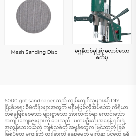
မဂ္ဂနီတစ်ခုဖြင့် လှောင်သော
Mesh Sanding Disc
စက်မှု
6000 grit sandpaper သည် ကျွမ်းကျင်သူများနှင့် DIY
ပြီးစီးရေး စီမံကိန်းများအတွက် မရှိမဖြစ်လိုအပ်သော ကိရိယာ
တစ်ခုဖြစ်စေသော များစွာသော အားတက်စရာ ကောင်းသော
အကျိုးကျေးဇူးများကို ပေးသည်။ ပထမဦးဆုံးအနေနဲ့ ၎င်းရဲ့
အလွန်သေးငယ်တဲ့ ကျစ်လစ်တဲ့ အမှုန်တွေက မြင်သာတဲ့ ခြစ်
ခြစ်ပုံတွေ မကျန်ဘဲ ထူးခြားတဲ့ ချောမွေ့တဲ့ မျက်နှာပြင်တွေ ရရှိ