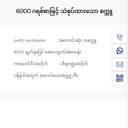
6000 ဂရစ်စာဖြင့် သဲစုပ်ထားသော စက္ကူ
p400 sandpaper
အကောင်းဆုံး သဲစက္ကူ
8000 မျက်နှာပြင် စေးကျောက်ခဲစာတန်း
ကားဘော်ဒီ စေးပိုက်
ဟီရာဂျုံစေးပိုက်
ဂရိန်ဒါအတွက် စေးကပ်သောစက္ကူ ဘီး