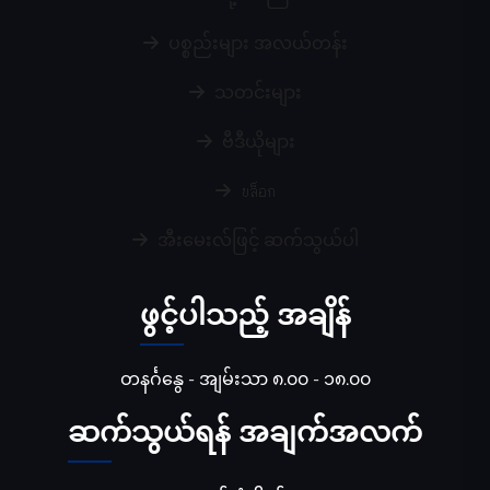
ပစ္စည်းများ အလယ်တန်း
သတင်းများ
ဗီဒီယိုများ
บล็อก
အီးမေးလ်ဖြင့် ဆက်သွယ်ပါ
ဖွင့်ပါသည့် အချိန်
တနင်္ဂနွေ - အျမ်းသာ ၈.၀၀ - ၁၈.၀၀
ဆက်သွယ်ရန် အချက်အလက်