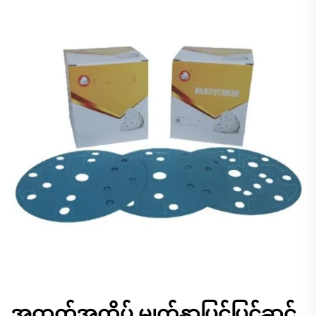
အထွတ်အထိပ် မျက်နှာပြင်ပြင်ဆင်