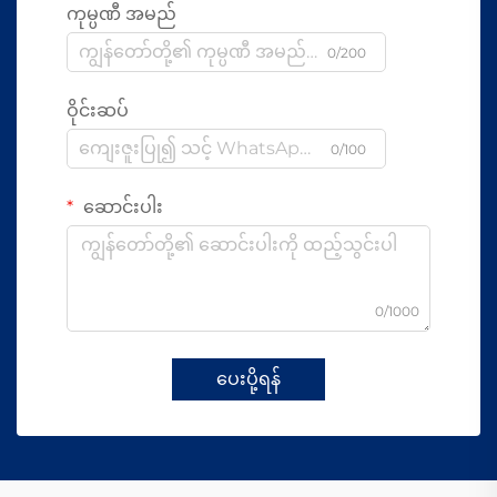
ကုမ္ပဏီ အမည်
0/200
ဝိုင်းဆပ်
0/100
ဆောင်းပါး
0/1000
ပေးပို့ရန်