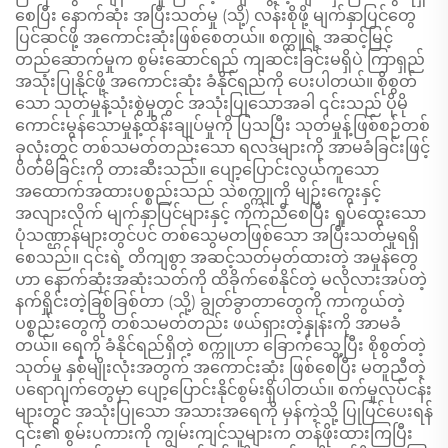
စေပြီး နောက်ဆုံး အပြီးသတ်မှု (သို့) လန်းစိုဖို့ မျက်နှာပြင်တွေ
ပြင်ဆင်ဖို့ အကောင်းဆုံးဖြစ်စေတယ်။ စက္ကူရဲ့ အဆင့်မြင့်
တည်ဆောက်မှုက စွမ်းဆောင်ရည် ကျဆင်းခြင်းမရှိပဲ ကြာရှည်
အသုံးပြုနိုင်ဖို့ အကောင်းဆုံး ခံနိုင်ရည်ကို ပေးပါတယ်။ စိုစွတ်
သော သုတ်မှုန့်သုံးစွဲမှုတွင် အသုံးပြုသောအခါ ၎င်းသည် ပိုမို
ကောင်းမွန်သောမှုန့်ထိန်းချုပ်မှုကို ပြသပြီး သုတ်မှုန့်ဖြစ်စဉ်တစ်
ခုလုံးတွင် တစ်သမတ်တည်းသော ရလဒ်များကို အာမခံခြင်းဖြင့်
ပိတ်မိခြင်းကို တားဆီးသည်။ ပျော့ပြောင်းလွယ်ကူသော
အထောက်အထားပစ္စည်းသည် သဲစက္ကူကို မျဉ်းကွေးနှင့်
အလျားလိုက် မျက်နှာပြင်များနှင့် ကိုက်ညီစေပြီး ရှုပ်ထွေးသော
ပုံသဏ္ဌာန်များတွင်ပင် တစ်သွေမတဖြစ်သော အပြီးသတ်မှုရရှိ
စေသည်။ ၎င်းရဲ့ တိကျစွာ အဆင့်သတ်မှတ်ထားတဲ့ အမှုန်တွေ
ဟာ နောက်ဆုံးအဆုံးသတ်ကို ထိခိုက်စေနိုင်တဲ့ မလိုလားအပ်တဲ့
နက်ရှိုင်းတဲ့ခြစ်ခြစ်တာ (သို့) ချွတ်ခွာတာတွေကို ကာကွယ်တဲ့
ပစ္စည်းတွေကို တစ်သမတ်တည်း ဖယ်ရှားတဲ့နှုန်းကို အာမခံ
တယ်။ ရေကို ခံနိုင်ရည်ရှိတဲ့ စက္ကူဟာ ခြောက်သွေ့ပြီး စိုစွတ်တဲ့
သုတ်မှု နှစ်မျိုးလုံးအတွက် အကောင်းဆုံး ဖြစ်စေပြီး မတူညီတဲ့
ပရောဂျက်တွေမှာ ပျော့ပြောင်းနိုင်စွမ်းရှိပါတယ်။ စက်မှုလုပ်ငန်း
များတွင် အသုံးပြုသော အသားအရေကို မှန်ကဲ့သို့ ပြုပြင်ပေးရန်
၎င်း၏ စွမ်းပကားကို ကျွမ်းကျင်သူများက တန်ဖိုးထားကြပြီး