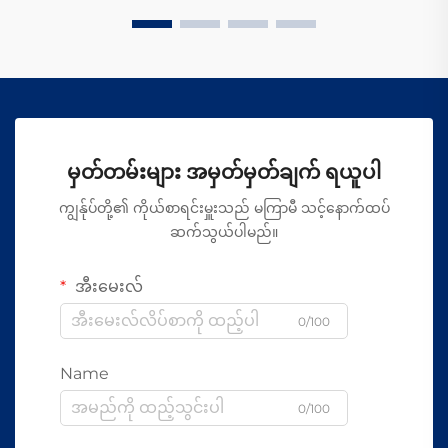
မှတ်တမ်းများ အမှတ်မှတ်ချက် ရယူပါ
ကျွန်ုပ်တို့၏ ကိုယ်စာရင်းမှူးသည် မကြာမီ သင့်နောက်ထပ်
ဆက်သွယ်ပါမည်။
အီးမေးလ်
0/100
Name
0/100