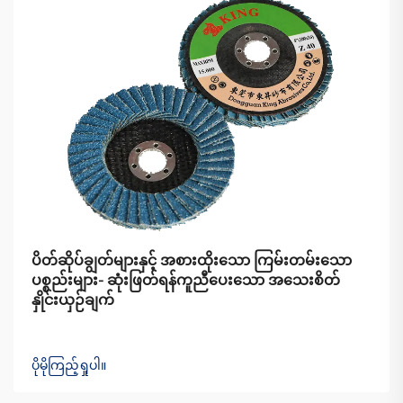
ပိတ်ဆိုပ်ချွတ်များနှင့် အစားထိုးသော ကြမ်းတမ်းသော
ပစ္စည်းများ- ဆုံးဖြတ်ရန်ကူညီပေးသော အသေးစိတ်
နှိုင်းယှဉ်ချက်
ပိုမိုကြည့်ရှုပါ။