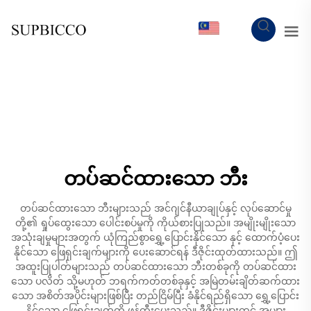
MY
တပ်ဆင်ထားသော ဘီး
တပ်ဆင်ထားသော ဘီးများသည် အင်ဂျင်နီယာချုပ်နှင့် လုပ်ဆောင်မှု
တို့၏ ရှုပ်ထွေးသော ပေါင်းစပ်မှုကို ကိုယ်စားပြုသည်။ အမျိုးမျိုးသော
အသုံးချမှုများအတွက် ယုံကြည်စွာရွှေ့ပြောင်းနိုင်သော နှင့် ထောက်ပံ့ပေး
နိုင်သော ဖြေရှင်းချက်များကို ပေးဆောင်ရန် ဒီဇိုင်းထုတ်ထားသည်။ ဤ
အထူးပြုပါတ်များသည် တပ်ဆင်ထားသော ဘီးတစ်ခုကို တပ်ဆင်ထား
သော ပလိတ် သို့မဟုတ် ဘရက်ကတ်တစ်ခုနှင့် အမြဲတမ်းချိတ်ဆက်ထား
သော အစိတ်အပိုင်းများဖြစ်ပြီး တည်ငြိမ်ပြီး ခံနိုင်ရည်ရှိသော ရွှေ့ပြောင်း
နိုင်သော ဖြေရှင်းချက်ကို ဖန်တီးပေးသည်။ ဒီဇိုင်းများတွင် အများ