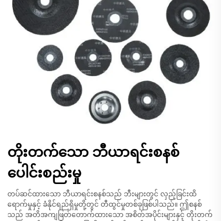
တိုးတက်သော ဘီယာရင်းစနစ်
ပေါင်းစည်းမှု
တပ်ဆင်ထားသော ဘီယာရင်းစနစ်သည် ဘီးများတွင် လှည့်ခြင်းထိ
ရောက်မှုနှင့် ခံနိုင်ရည်ရှိမှုတို့တွင် တီထွင်မှုတစ်ခုဖြစ်ပါသည်။ ဤစနစ်
သည် အတိအကျဖြတ်တောက်ထားသော အစိတ်အပိုင်းများနှင့် တိုးတက်