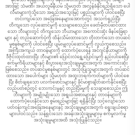
အားဖြင့် သံမဏိ၊ အယ်လူမီနီယမ် သို့မဟုတ် အလွန်ခံနိုင်ရည်ရှိသော ပေါ
လီမာများကဲ့သို့သော အရည်အသွေးမြင့် ပစ္စည်းများကို ပါဝင်စေပြီး
တင်းကျပ်သော အခြေအနေများအောက်တွင် အသက်ရှည်ပြီး
တိကျသော လုပ်ဆောင်မှုကို သေချာစေသည်။ ခေတ်မှီတပ်ဆင်ထား
သော ဘီးများတွင် တိကျသော ဘီယာများ၊ အကောင်းဆုံး ဖိနပ်ခြေရာ
များ နှင့် တည်ဆောက်ပုံကို ထိန်းသိမ်းထားသော တိုးတက်သော တပ်ဆင်
မှုစနစ်များကို ပါဝင်စေပြီး ပျမ်းမျှလုပ်ဆောင်မှုကို လွယ်ကူစေသည်။
အကြီးအကျယ် တာဝန်များကို ထောက်ပံ့ပေးရန် အင်ဂျင်နီယာများကို
ဒီဇိုင်းထုတ်ထားပြီး ဘီးများ၏ ပြောင်းလဲရွှေ့ပြောင်းမှုကို နည်းပါးစေပြီး
စက်မှုကိရိယာများနှင့် စီးပွားရေးအသုံးချမှုများအတွက် အကောင်းဆုံး
ဖြစ်စေသည်။ တပ်ဆင်မှုစနစ်များတွင် အသုံးပြုသူများအတွက် တပ်ဆင်
ထားသော အပေါက်များ သို့မဟုတ် အထူးဘရက်ကတ်များကို ပါဝင်စေ
ပြီး စိတ်ချရသော ပလက်ဖောင်းများနှင့် ခိုင်မာစွာချိတ်ဆက်နိုင်စေပြီး
လည်ပတ်စဉ်တွင် ဘေးကင်းမှုနှင့် တည်ငြိမ်မှုကို သေချာစေသည်။ ဤ
ဘီးများကို အမျိုးမျိုးသော အရွယ်အစားများနှင့် တာဝန်များကို
ထောက်ပံ့ပေးနိုင်သော စွမ်းရည်များဖြင့် ရရှိနိုင်ပြီး သင့်လျော်သော
ပတ်ဝန်းကျင်အခြေအနေများနှင့် အသုံးချမှုများအတွက် ရွေးချယ်စရာ
များပါဝင်သည်။ သန့်ရှင်းသော အခန်းအသုံးချမှုများမှ စက်မှုလက်မှု
အသုံးချမှုများအထိ အသုံးပြုနိုင်သည်။