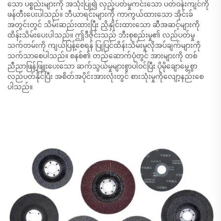
သော ပစ္စည်းများကို အသုံးပြု၍ လှည့်ပတ်မှုကင်းသော ပတ်ဝန်းကျင်ကို
ဖန်တီးပေးပါသည်။ ဘီယာရင်းများကို ကာကွယ်ထားသော အိုင်းခ်
အတွင်းတွင် သိမ်းဆည်းထားပြီး ညှိနှိုင်းထားသော ဆီအဆင့်များကို
ထိန်းသိမ်းပေးပါသည်။ ဤဒီဇိုင်းသည် ဘီးစုစည်းမှု၏ လည်ပတ်မှု
သက်တမ်းကို ကျယ်ပြန့်စေရန် ပြုပြင်ထိန်းသိမ်းမှုလိုအပ်ချက်များကို
သက်သာစေပါသည်။ စနစ်၏ တည်ဆောက်ပုံတွင် အားများကို တစ်
ညီညာဖြန့်ဖြူးပေးသော ဆက်သွယ်မှုများစွာပါဝင်ပြီး ပိုမိုချောမွေ့စွာ
လည်ပတ်နိုင်ပြီး အစိတ်အပိုင်းအားလုံးတွင် စားသုံးမှုကိုလျော့နည်းစေ
ပါသည်။