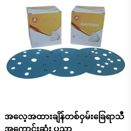
အလေ့အထားချိန်တစ်ဝှမ်းခြေရာသီ
အကောင်းဆုံး ပညာ