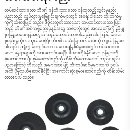
တပ်ဆင်ထားသော ဘီး၏ ဖန်တီးထားသော ဝန်ထုထည့်သွင်းမှုနည်း
ပညာသည် လှုပ်လွှားမှုဖြေရှင်းချက်များတွင် အရေးပါသော တိုးတက်မှု
ကိုကိုယ်စားပြုပါသည်။ ဒီဇိုင်းထုတ်ထားသော တပ်ဆင်ထားသော ပြား
သည် ဘီး၏အဓိကဖွဲ့စည်းပုံနှင့်အတူ တစ်ခုလုံးတွင် အလေးချိန်ကို ညီမျှ
စွာဖြန့်ဝေပေးရန်အတွက် တည်ဆောက်ထားပါသည်။ ဒါကြောင့် ဖိအား
စုစည်းမှုကိုကာကွယ်ပေးပြီး ဘီး၏ အသုံးပြုသက်တမ်းကို ကျယ်ပြန့်စေ
ပါသည်။ ဤကျွမ်းကျင်သော အလေးချိန်စီမံမှုစနစ်တွင် တပ်ဆင်ထား
သော နေရာများကို အားကောင်းစေပြီး ဖိအားကိုခံနိုင်သော ဇုန်များကို
စွဲဆောင်ထားပြီး စွမ်းဆောင်ရည်ကို ထိန်းသိမ်းထားပေးပါသည်။ နည်း
ပညာကြောင့် ဘီးသည် အများအားဖြင့် ဘီးတပ်ဆင်မှုများထက် ၃၀%
အထိ ပိုမိုသယ်ဆောင်နိုင်ပြီး အကောင်းဆုံးစွမ်းဆောင်ရည်ကို ထိန်းသိမ်း
ထားပေးပါသည်။