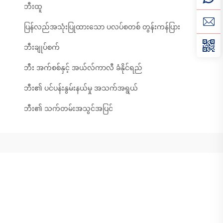
ဘီးထူ
ပြန်လည်အသုံးပြုထားသော ပလပ်စတစ် တွန်းကန်ပြား
ဘီးချုပ်စက်
ဘီး အက်စစ်နှင့် အယ်လ်ကာလီ ခံနိုင်ရည်
ဘီး၏ ပင်ပန်းနွမ်းနယ်မှု အသက်အရွယ်
ဘီး၏ သက်တမ်းအသွင်အပြင်