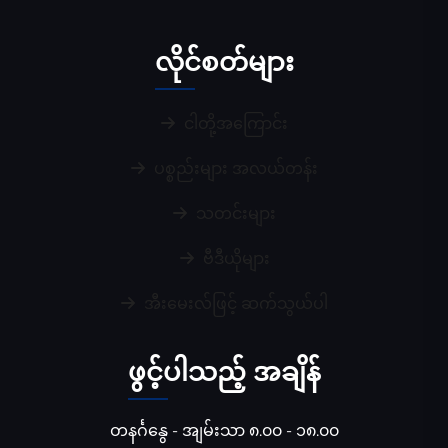
လိုင်စတ်များ
ငါတို့အကြောင်း
ပစ္စည်းများ အလယ်တန်း
သတင်းများ
ဗီဒီယိုများ
အီးမေးလ်ဖြင့် ဆက်သွယ်ပါ
ဖွင့်ပါသည့် အချိန်
တနင်္ဂနွေ - အျမ်းသာ ၈.၀၀ - ၁၈.၀၀