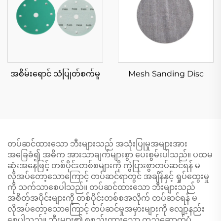
အစိမ်းရောင် သံပြုတ်စက်မှု
Mesh Sanding Disc
တပ်ဆင်ထားသော ဘီးများသည် အသုံးပြုမှုအများအား
အခြေခံ၍ အဓိက အားသာချက်များစွာ ပေးစွမ်းပါသည်။ ပထမ
ဆုံးအနေဖြင့် တစ်ပိုင်းတစ်စများကို ကွဲပြားစွာတပ်ဆင်ရန် မ
လိုအပ်တော့သောကြောင့် တပ်ဆင်ရာတွင် အချိန်နှင့် ရှုပ်ထွေးမှု
ကို သက်သာစေပါသည်။ တပ်ဆင်ထားသော ဘီးများသည်
အစိတ်အပိုင်းများကို တစ်ပိုင်းတစ်စအလိုက် တပ်ဆင်ရန် မ
လိုအပ်တော့သောကြောင့် တပ်ဆင်မှုအမှားများကို လျော့နည်း
စေပါသည်။ ဘီးများ၏ စုစည်းထားသော တည်ဆောက်ပုံ