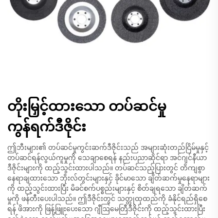
တိုးမြှင့်ထားသော တပ်ဆင်မှု
ကွန်ရက်ဒီဇိုင်း
ဤဘီးများ၏ တပ်ဆင်မှုကွင်းဆက်ဒီဇိုင်းသည် အများဆုံးတည်ငြိမ်မှုနှင့်
တပ်ဆင်ရန်လွယ်ကူမှုကို သေချာစေရန် နည်းပညာဆိုင်ရာ အင်ဂျင်နီယာ
ဒီဇိုင်းများကို ထည့်သွင်းထားပါသည်။ တပ်ဆင်သည့်ပြားတွင် တိကျစွာ
နေရာချထားသော ဘိုးလ်တွင်းများနှင့် ခိုင်မာသော ချိတ်ဆက်မှုနေရာများ
ကို ထည့်သွင်းထားပြီး မိခင်စက်ပစ္စည်းများနှင့် စိတ်ချရသော ချိတ်ဆက်
မှုကို ဖန်တီးပေးပါသည်။ ဤဒီဇိုင်းတွင် သတ္တုထုထည်ကို ခံနိုင်ရည်ရှိစေ
ရန် ဖိအားကို ဖြန့်ဖြူးပေးသော ဂျီဩမေတြီဒီဇိုင်းကို ထည့်သွင်းထားပြီး