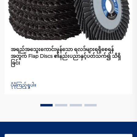
အရည်အသွေးကောင်းမွန်သော ရလဒ်များရရှိစေရန်
အတွက် Flap Discs ၏နည်းပညာနှင့်ပတ်သက်၍ သိရှိ
ခြင်း
ပိုမိုကြည့်ရှုပါ။