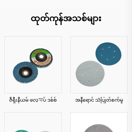
ထုတ်ကုန်အသစ်များ
ဇီရှီးနီယမ် ဖလ্যပ် ဒစ်စ်
အနီရောင် သံပြုတ်စက်မှု