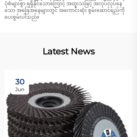
ပုံစံများစွာ ရရှိနိုင်သောကြောင့် အထူးသဖြင့် အလုပ်လုပ်နေ
သော အခြေအနေများတွင် အကောင်းဆုံး စွမ်းဆောင်ရည်ကို
ပေးစွမ်းပါသည်။
Latest News
30
Jun