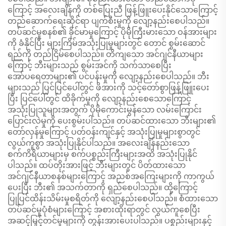
ကြောင့် အလေးချိန်ကို တစ်ပြေးညီ ဖြန့်ဖြူးပေးနိုင်သောကြောင့်
တည်ဆောက်ရေးဆိုင်ရာ ပျက်စီးမှုကို လျော့နည်းစေပါသည်။
တပ်ဆင်မှုစနစ်၏ ခိုင်မာမှုကြောင့် ပိုမိုကြီးမားသော ဝန်အားများ
ကို ခံနိုင်ပြီး များကြိမ်အသုံးပြုမှုများတွင် တောင် စွမ်းဆောင်
ရည်ကို တည်ငြိမ်စေပါသည်။ တိကျသော အင်ဂျင်နီယာများ
ကြောင့် ဘီးများသည် စွမ်းအင်ကို သက်သာစေပြီး
အော်ပရေတာများ၏ ပင်ပန်းမှုကို လျော့နည်းစေပါသည်။ ဘီး
များသည် ပြင်ပြင်ပေါ်တွင် ဖိအားကို သင့်တော်စွာဖြန့်ဖြူးပေး
ပြီး ပြင်ပေါ်တွင် ထိခိုက်မှုကို လျော့နည်းစေသောကြောင့်
အသုံးပြုသူများအတွက် ပိုမိုကောင်းမွန်သော လမ်းကြောင်း
ပြောင်းလဲမှုကို ပေးစွမ်းပါသည်။ တပ်ဆင်ထားသော ဘီးများ၏
တော်လှန်မှုကြောင့် ပတ်ဝန်းကျင်နှင့် အသုံးပြုမှုများစွာတွင်
လွယ်ကူစွာ အသုံးပြုနိုင်ပါသည်။ အလေးချိန်နည်းသော
စက်ကိရိယာများမှ စက်ပစ္စည်းကြီးများအထိ အသုံးပြုနိုင်
ပါသည်။ ထပ်တိုးအားဖြင့် ဘီးများတွင် ပိတ်ထားသော
အင်ဂျင်နီယာစနစ်များကြောင့် အညစ်အကြေးများကို ကာကွယ်
ပေးပြီး ဘီး၏ အသက်တာကို ရှည်စေပါသည်။ ထို့ကြောင့်
ပြုပြင်ထိန်းသိမ်းမှုစရိတ်ကို လျော့နည်းစေပါသည်။ စံထားသော
တပ်ဆင်မှုပုံစံများကြောင့် အစားထိုးရာတွင် လွယ်ကူစေပြီး
အဆင့်မြှင့်တင်မှုများကို တွန်းအားပေးပါသည်။ ပစ္စည်းများနှင့်