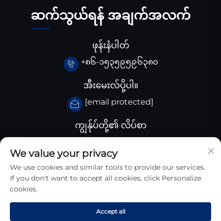
ဆက်သွယ်ရန် အချက်အလက်
ဖုန်းနံပါတ်
+၈၆-၁၅၃၅၉၅၉၆၃၈၀
အီးမေးလ်ပို့ပါ။
[email protected]
ကျွန်ုပ်တို့၏ လိပ်စာ
ချီးနား Huangjiaba ကုမ္ပါဏီ, Santai County,
We value your privacy
Sichuan province, ချီးနား
We use cookies and similar tools to provide our services.
If you don't want to accept all cookies, click Personalize
cookies.
Accept all
Copyright © 2025 Sichuan Zhongyan New Materials