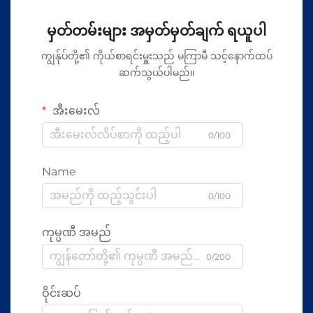
မှတ်တမ်းများ အမှတ်မှတ်ချက် ရယူပါ
ကျွန်ုပ်တို့၏ ကိုယ်စာရင်းမှူးသည် မကြာမီ သင့်နောက်ထပ်
ဆက်သွယ်ပါမည်။
အီးမေးလ်
0/100
Name
0/100
ကုမ္ပဏီ အမည်
0/200
ဝိုင်းဆပ်