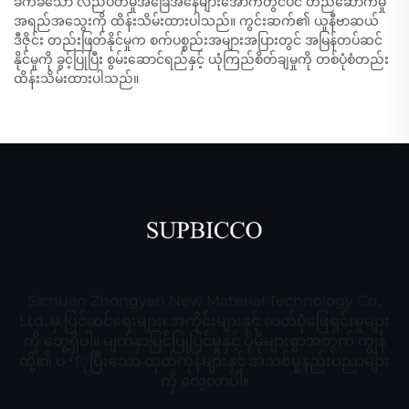
ခက်ခဲသော လည်ပတ်မှုအခြေအနေများအောက်တွင်ပင် တည်ဆောက်မှု
အရည်အသွေးကို ထိန်းသိမ်းထားပါသည်။ ကွင်းဆက်၏ ယူနီဗာဆယ်
ဒီဇိုင်း တည်းဖြတ်နိုင်မှုက စက်ပစ္စည်းအများအပြားတွင် အမြန်တပ်ဆင်
နိုင်မှုကို ခွင့်ပြုပြီး စွမ်းဆောင်ရည်နှင့် ယုံကြည်စိတ်ချမှုကို တစ်ပုံစံတည်း
ထိန်းသိမ်းထားပါသည်။
Sichuan Zhongyan New Material Technology Co.,
Ltd. မှ ပြင်ဆင်ရေးများ၊ အကိုင်းများနှင့် ဓာတ်ပုံဖြေရှင်းမှုများ
ကို တွေ့ရှိပါ။ မျက်နှာပြင်ပြုပြင်မှုနှင့် ပိုမိုများစွာအတွက် ကျွန်
တို့၏ ပণုပြီးသော ထုတ်ကုန်များနှင့် အသစ်မှုနည်းပညာများ
ကို လေ့လာပါ။