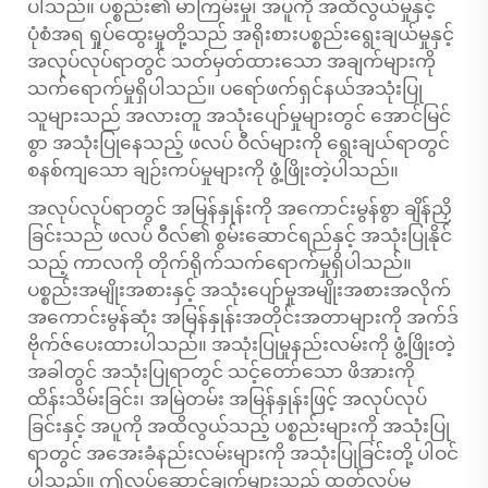
ပါသည်။ ပစ္စည်း၏ မာကြမ်းမှု၊ အပူကို အထိလွယ်မှုနှင့်
ပုံစံအရ ရှုပ်ထွေးမှုတို့သည် အရိုးစားပစ္စည်းရွေးချယ်မှုနှင့်
အလုပ်လုပ်ရာတွင် သတ်မှတ်ထားသော အချက်များကို
သက်ရောက်မှုရှိပါသည်။ ပရော်ဖက်ရှင်နယ်အသုံးပြု
သူများသည် အလားတူ အသုံးပျော်မှုများတွင် အောင်မြင်
စွာ အသုံးပြုနေသည့် ဖလပ် ဝီလ်များကို ရွေးချယ်ရာတွင်
စနစ်ကျသော ချဉ်းကပ်မှုများကို ဖွံ့ဖြိုးတဲ့ပါသည်။
အလုပ်လုပ်ရာတွင် အမြန်နှုန်းကို အကောင်းမွန်စွာ ချိန်ညှိ
ခြင်းသည် ဖလပ် ဝီလ်၏ စွမ်းဆောင်ရည်နှင့် အသုံးပြုနိုင်
သည့် ကာလကို တိုက်ရိုက်သက်ရောက်မှုရှိပါသည်။
ပစ္စည်းအမျိုးအစားနှင့် အသုံးပျော်မှုအမျိုးအစားအလိုက်
အကောင်းမွန်ဆုံး အမြန်နှုန်းအတိုင်းအတာများကို အက်ဒ်
ဗိုက်ဇ်ပေးထားပါသည်။ အသုံးပြုမှုနည်းလမ်းကို ဖွံ့ဖြိုးတဲ့
အခါတွင် အသုံးပြုရာတွင် သင့်တော်သော ဖိအားကို
ထိန်းသိမ်းခြင်း၊ အမြဲတမ်း အမြန်နှုန်းဖြင့် အလုပ်လုပ်
ခြင်းနှင့် အပူကို အထိလွယ်သည့် ပစ္စည်းများကို အသုံးပြု
ရာတွင် အအေးခံနည်းလမ်းများကို အသုံးပြုခြင်းတို့ ပါဝင်
ပါသည်။ ဤလုပ်ဆောင်ချက်များသည် ထုတ်လုပ်မှု