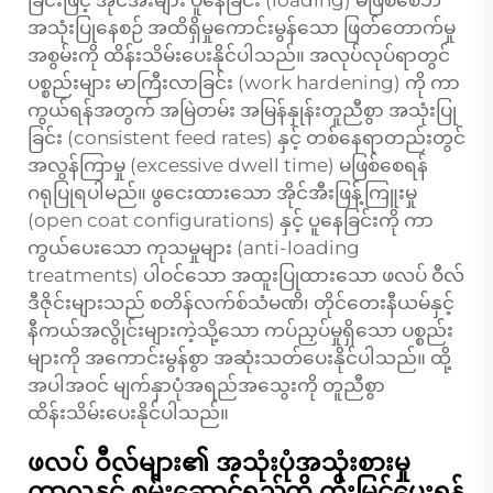
အသုံးပြုနေစဉ် အထိရှိမှုကောင်းမွန်သော ဖြတ်တောက်မှု
အစွမ်းကို ထိန်းသိမ်းပေးနိုင်ပါသည်။ အလုပ်လုပ်ရာတွင်
ပစ္စည်းများ မာကြီးလာခြင်း (work hardening) ကို ကာ
ကွယ်ရန်အတွက် အမြဲတမ်း အမြန်နှုန်းတူညီစွာ အသုံးပြု
ခြင်း (consistent feed rates) နှင့် တစ်နေရာတည်းတွင်
အလွန်ကြာမှု (excessive dwell time) မဖြစ်စေရန်
ဂရုပြုရပါမည်။ ဖွငေးထားသော အိုင်အီးဖြန့်ကြူးမှု
(open coat configurations) နှင့် ပူနေခြင်းကို ကာ
ကွယ်ပေးသော ကုသမှုများ (anti-loading
treatments) ပါဝင်သော အထူးပြုထားသော ဖလပ် ဝီလ်
ဒီဇိုင်းများသည် စတိန်လက်စ်သံမဏိ၊ တိုင်တေးနီယမ်နှင့်
နီကယ်အလွိုင်းများကဲ့သို့သော ကပ်ညှပ်မှုရှိသော ပစ္စည်း
များကို အကောင်းမွန်စွာ အဆုံးသတ်ပေးနိုင်ပါသည်။ ထို့
အပါအဝင် မျက်နှာပုံအရည်အသွေးကို တူညီစွာ
ထိန်းသိမ်းပေးနိုင်ပါသည်။
ဖလပ် ဝီလ်များ၏ အသုံးပုံအသုံးစားမှု
ကာလနှင့် စွမ်းဆောင်ရည်ကို တိုးမြှင့်ပေးရန်