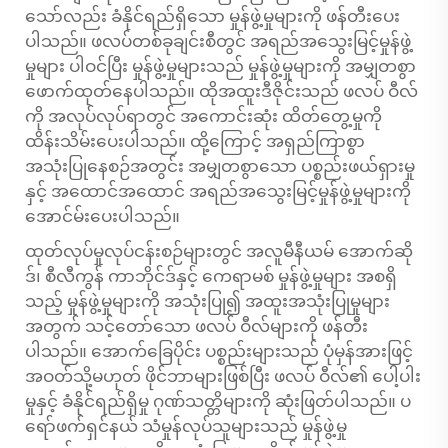
သော်လည်း ခံနိုင်ရည်ရှိသော မှုန်ဖွဲ့မှုများကို ဖန်တီးပေး
ပါသည်။ ဖလပ်တစ်ခုချင်းစီတွင် အရည်အသွေးမြင့်မှုန်ဖွဲ့
မှုများ ပါဝင်ပြီး မှုန်ဖွဲ့မှုများသည် မှုန်ဖွဲ့မှုများကို အမျှတစွာ
ဖောက်ထုတ်နေပါသည်။ ထိုအထူးဒီဇိုင်းသည် ဖလပ် ဝီလ်
ကို အလုပ်လုပ်ရာတွင် အကောင်းဆုံး ထိတ်တွေ့မှုကို
ထိန်းသိမ်းပေးပါသည်။ ထို့ကြောင့် အရှည်ကြာစွာ
အသုံးပြုနေစဉ်အတွင်း အမျှတစွာသော ပစ္စည်းဖယ်ရှားမှု
နှင့် အထောင်အထောင် အရည်အသွေးမြင့်မှုန်ဖွဲ့မှုများကို
အောင်မ်းပေးပါသည်။
ထုတ်လုပ်မှုလုပ်ငန်းစဉ်များတွင် အလူမီနီယမ် အောက်ဆို
ဒ်၊ စီလီကွန် ကာဘိုင်ဒ်နှင့် ကေရာမစ် မှုန်ဖွဲ့မှုများ အစရှိ
သည့် မှုန်ဖွဲ့မှုများကို အသုံးပြု၍ အထူးအသုံးပြုမှုများ
အတွက် သင့်တော်သော ဖလပ် ဝီလ်များကို ဖန်တီး
ပါသည်။ အောက်ခြေပိုင်း ပစ္စည်းများသည် ပုံမှန်အားဖြင့်
အဝတ်သို့မဟုတ် ဖိုင်ဘာများဖြစ်ပြီး ဖလပ် ဝီလ်၏ ပေါ့ပါး
မှုနှင့် ခံနိုင်ရည်ရှိမှု ဂုဏ်သတ္တိများကို ဆုံးဖြတ်ပါသည်။ ပ
ရော်ဖက်ရှင်နယ် သံမှုန်လုပ်သူများသည် မှုန်ဖွဲ့မှု