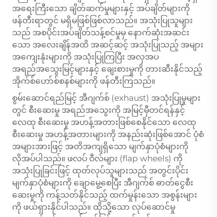
အရေးကြီးသော ချိတ်ဆက်မှုများနှင့် အပ်ချိတ်များကို
ဖန်တီးရာတွင် မရှိမဖြစ်ဖြစ်လာသည်။ အသုံးပြုသူများ
သည် အစပိုင်းအပ်ချိတ်သန့်စင်မှုမှ နောက်ဆုံးအဆင်း
သော အလေးချိန်အထိ အဆင့်ဆင့် အသုံးပြုသည့် အများ
အကျေးနုံးများကို အသုံးပြုကြပြီး အလှအပ
အရည်အသွေးမြင့်များနှင့် ချေးစားမှုကို တားဆီးနိုင်သည့်
အိုက်စ်ဟော်စ်စနစ်များကို ဖန်တီးကြသည်။
စွမ်းဆောင်ရည်မြင့် အီဂျက်စ် (exhaust) အသုံးပြုမှုများ
တွင် စီးဆေးမှု အရည်အသွေးကို အမြင့်မှီတင်ရန်နှင့်
လေထု စီးဆေးမှု အဟန့်အတားဖြစ်စေနိုင်သော လေထု
စီးဆေးမှု အဟန့်အတားများကို အနည်းဆုံးဖြစ်အောင် ပုံစံ
အများအားဖြင့် အတိအကျရှိသော မျက်နှာပုံစံများကို
လိုအပ်ပါသည်။ ဖလပ် ဝီလ်များ (flap wheels) ကို
အသုံးပြုခြင်းဖြင့် ထုတ်လုပ်သူများသည် အတွင်းပိုင်း
မျက်နှာပုံစံများကို ချောမွေ့စေပြီး အီဂျက်စ် ဓာတ်ငွေစီး
ဆေးမှုကို ကန့်သတ်နိုင်သည့် ထက်မှုန်းသော အစွန်းများ
ကို ဖယ်ရှားနိုင်ပါသည်။ ထိုသို့သော လုပ်ဆောင်မှု