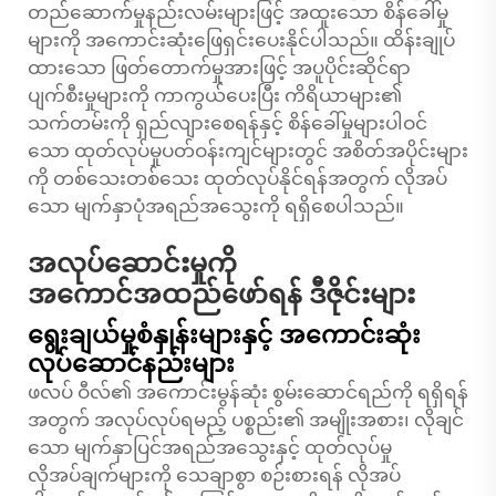
တည်ဆောက်မှုနည်းလမ်းများဖြင့် အထူးသော စိန်ခေါ်မှု
များကို အကောင်းဆုံးဖြေရှင်းပေးနိုင်ပါသည်။ ထိန်းချုပ်
ထားသော ဖြတ်တောက်မှုအားဖြင့် အပူပိုင်းဆိုင်ရာ
ပျက်စီးမှုများကို ကာကွယ်ပေးပြီး ကိရိယာများ၏
သက်တမ်းကို ရှည်လျားစေရန်နှင့် စိန်ခေါ်မှုများပါဝင်
သော ထုတ်လုပ်မှုပတ်ဝန်းကျင်များတွင် အစိတ်အပိုင်းများ
ကို တစ်သေးတစ်သေး ထုတ်လုပ်နိုင်ရန်အတွက် လိုအပ်
သော မျက်နှာပုံအရည်အသွေးကို ရရှိစေပါသည်။
အလုပ်ဆောင်းမှုကို
အကောင်အထည်ဖော်ရန် ဒီဇိုင်းများ
ရွေးချယ်မှုစံနှုန်းများနှင့် အကောင်းဆုံး
လုပ်ဆောင်နည်းများ
ဖလပ် ဝီလ်၏ အကောင်းမွန်ဆုံး စွမ်းဆောင်ရည်ကို ရရှိရန်
အတွက် အလုပ်လုပ်ရမည့် ပစ္စည်း၏ အမျိုးအစား၊ လိုချင်
သော မျက်နှာပြင်အရည်အသွေးနှင့် ထုတ်လုပ်မှု
လိုအပ်ချက်များကို သေချာစွာ စဉ်းစားရန် လိုအပ်