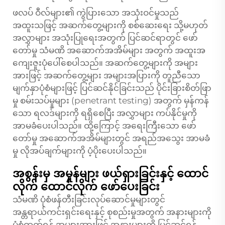
ဖလပ် ဝီလ်များ၏ ကွဲပြားသော အသုံးဝင်မှုသည်
အထူးသဖြင့် အဆက်တွေ့များကို စစ်ဆေးရေး သို့မဟုတ်
အလွှာများ အသုံးပြုရေးအတွက် ပြင်ဆင်ရာတွင် ဖော်
တော်မှု သံမဏိ အဆောက်အအိမ်များ အတွက် အထူးအ
ကျေးဇူးပုံပေါ်စေပါသည်။ အဆက်တွေ့များကို အများ
အားဖြင့် အဆက်တွေ့များ အများအပြားကို တူညီသော
မျက်နှာပုံစံများဖြင့် ပြင်ဆင်နိုင်ခြင်းသည် ပိုင်းခြားစိတ်ဖြာ
မှု စမ်းသပ်မှုများ (penetrant testing) အတွက် မှန်ကန်
သော ရလဒ်များကို ရရှိစေပြီး အလွှာများ ကပ်နိုင်မှုကို
အာမခံပေးပါသည်။ ထို့ကြောင့် အရေးကြီးသော ဖော်
တော်မှု အဆောက်အအိမ်များတွင် အရည်အသွေး အာမခံ
မှု လိုအပ်ချက်များကို ပံ့ပိုးပေးပါသည်။
အစွန်းမှ အမှုန်များ ဖယ်ရှားခြင်းနှင့် ထောင်
လိုက် ထောင်လိုက် ဖော်ပေးခြင်း
သံမဏိ ပုံစံဖန်တီးခြင်းလုပ်ဆောင်မှုများတွင်
အန္တရာယ်ကင်းရှင်းရေးနှင့် စုစည်းမှုအတွက် အနားများကို
ပုံစံထုတ်ရန် အများအားဖြင့် အနားများကို ပြင်ဆင်ရန်