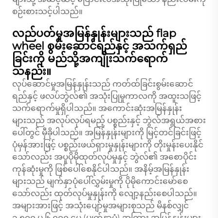
စဉ်းစားသင့်ပါသည်။
လည်ပတ်မှုအမြန်နှုန်းများသည် flap
wheel စွမ်းဆောင်ရည်နှင့် အသက်ရှည်
ခြင်းကို မည်သို့အကျိုးသက်ရောက်
သနည်း။
လုပ်ဆောင်မှုအမြန်နှုန်းသည် ကတ်ထ်ခြင်းစွမ်းဆောင်
ရည်နှင့် ဖလပ်ဘွဲလ်၏ အသုံးပြုမှုကာလကို အထူးသဖြင့်
သက်ရောက်မှုရှိပါသည်။ အကောင်းဆုံးအမြန်နှုန်း
များသည် အလုပ်လုပ်ရမည့် ပစ္စည်းနှင့် ဘွဲလ်အရွယ်အစား
ပေါ်တွင် မှီခိုပါသည်။ အမြန်နှုန်းများကို မြင့်တင်ခြင်းဖြင့်
ပုံမှန်အားဖြင့် ပစ္စည်းဖယ်ရှားမှုနှုန်းများကို တိုးမှုန်းပေးနိုင်
သော်လည်း အပူပိုမိုထုတ်လုပ်မှုနှင့် ဘွဲလ်၏ အစောပိုင်း
ကုန်ဆုံးမှုကို ဖြစ်ပေါ်စေနိုင်ပါသည်။ အနိမ့်အမြန်နှုန်း
များသည် မျက်နှာပုံပေါ်လွှမ်းမှုကို ပိုမိုကောင်းမော်စေ
သော်လည်း ထုတ်လုပ်မှုနှုန်းကို လျော့နည်းစေပါသည်။
အများအားဖြင့် အသုံးပျော်မှုအများစုသည် မိနစ်လျှင်
၁,၅၀၀ မှ ၆,၀၀၀ ပေ (မျက်နှာပုံ) အကြား အမြန်နှုန်းများ