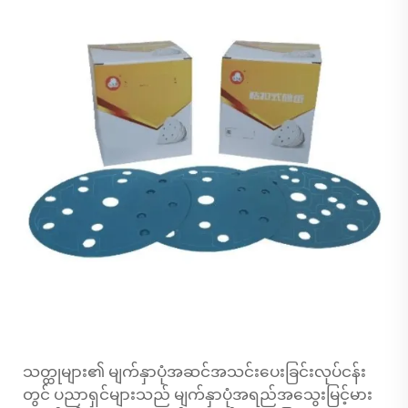
သတ္ထုများ၏ မျက်နှာပုံအဆင်အသင်းပေးခြင်းလုပ်ငန်း
တွင် ပညာရှင်များသည် မျက်နှာပုံအရည်အသွေးမြင့်မား