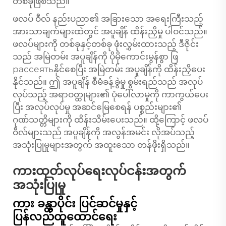
တစ်ခုဖြစ်သည်။
ဖလပ် ဝီလ် နည်းပညာ၏ အခြားသော အရေးကြီးသည့်
အားသာချက်များထဲတွင် အပူချိန် ထိန်းညှိမှု ပါဝင်သည်။
ဖလပ်များကို တစ်ခုနှင့်တစ်ခု ဖုံးလွှမ်းထားသည့် ဒီဇိုင်း
သည် အမြဲတမ်း အပူချိန်ကို ပိုမိုကောင်းမွန်စွာ ဖြ
рассеятьနိုင်စေပြီး အမြဲတမ်း အပူချိန်ကို ထိန်းညှိပေး
နိုင်သည်။ ဤ အပူချိန် စီမံခန့်ခွဲမှု စွမ်းရည်သည် အလုပ်
လုပ်သည့် အရာဝတ္ထုများ၏ ပုံပေါ်လာမှုကို ကာကွယ်ပေး
ပြီး အလုပ်လုပ်မှု အဆင်မြေစေရန် ပစ္စည်းများ၏
ဂုဏ်သတ္တိများကို ထိန်းသိမ်းပေးသည်။ ထို့ကြောင့် ဖလပ်
ဝီလ်များသည် အပူချိန်ကို အလွန်အမင်း လိုအပ်သည့်
အသုံးပြုမှုများအတွက် အထူးသော တန်ဖိုးရှိသည်။
ကားထုတ်လုပ်ရေးလုပ်ငန်းအတွက်
အသုံးပြုမှု
ကား ခန္တာပိုင်း ပြင်ဆင်မှုနှင့်
ပြန်လည်ထူထောင်ရေး