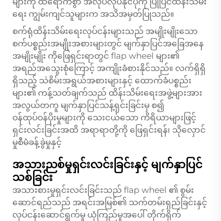
များကို ထိရောက်စွာ အလုပ်လုပ်နိုင်ပုံကို ပြုပြင်ထိန်းသိမ်း
ရေး ကျွမ်းကျင်သူများက အသိအမှတ်ပြုသည်။
စက်ရုံထိန်းသိမ်းရေးလုပ်ငန်းများသည် အမျိုးမျိုးသော
စက်ပစ္စည်းအမျိုးအစားများတွင် မျက်နှာပြင်အခြေအနေ
အမျိုးမျိုး ကိုဖြေရှင်းရာတွင် flap wheel များ၏
အရည်အသွေးစုံကြောင့် အကျိုးခံစားနိုင်သည်။ လက်ရှိရှိ
ရှိသည့် သဲစိမ်းအရွယ်အစားများနှင့် ထောက်ခံပစ္စည်း
များ၏ ကန့်သတ်ချက်သည် ထိန်းသိမ်းရေးအဖွဲ့များအား
အလွယ်တကူ မျက်နှာပြင်သန့်ရှင်းခြင်းမှ စ၍
ဝန်ထုပ်ဝန်ပိုးမှုများကို သေးငယ်သော ကိရိယာများဖြင့်
ရှင်းလင်းခြင်းအထိ အရာရာတို့ကို ဖြေရှင်းရန်၊ သိုလှောင်
မှုစီမံခန့်ခွဲမှုနှင့်
အသားညစ်မှုရှင်းလင်းခြင်းနှင့် မျက်နှာပြင်
သစ်ခြင်း
အသားစားမှုရှင်းလင်းခြင်းသည် flap wheel ၏ စွမ်း
ဆောင်ရည်သည် အရင်းအမြစ်၏ သက်တမ်းရှည်ခြင်းနှင့်
လုပ်ငန်းဆောင်ရွက်မှု ယုံကြည်မှုအပေါ် တိုက်ရိုက်