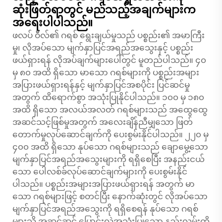
ဆုံးဖြတ်ရာတွင် မည်သည့်အချက်များက
အရေးပါပါသည်။
ဖလပ် ဝီလ်၏ ဂရစ် ရွေးချယ်မှုသည် ပစ္စည်း၏ အမာကြီး
မှု၊ လိုအပ်သော မျက်နှာပြင်အရည်အသွေးနှင့် ပစ္စည်း
ဖယ်ရှားရန် လိုအပ်ချက်များပေါ်တွင် မူတည်ပါသည်။ ၄၀
မှ ၈၀ အထိ ရှိသော မာသော ဂရစ်များကို ပစ္စည်းအများ
အပြားဖယ်ရှားရန်နှင့် မျက်နှာပြင်အစပိုင်း ပြင်ဆင်မှု
အတွက် ထိရောက်စွာ အသုံးပြုနိုင်ပါသည်။ ၁၀၀ မှ ၁၈၀
အထိ ရှိသော အလယ်အလတ် ဂရစ်များသည် အထွေထွေ
အဆင်သင့်ဖြစ်မှုအတွက် အလေးချိန်ညီမျှသော ဖြတ်
တောက်မှုလုပ်ဆောင်ချက်ကို ပေးစွမ်းနိုင်ပါသည်။ ၂၂၀ မှ
၄၀၀ အထိ ရှိသော နုပ်သော ဂရစ်များသည် ချောမွေ့သော
မျက်နှာပြင်အရည်အသွေးများကို ရရှိစေပြီး အနည်းငယ်
သော ပေါလစ်ခ်လုပ်ဆောင်ချက်များကို ပေးစွမ်းနိုင်
ပါသည်။ ပစ္စည်းအများအပြားဖယ်ရှားရန် အတွက် မာ
သော ဂရစ်များဖြင့် စတင်ပြီး နောက်ဆုံးတွင် လိုအပ်သော
မျက်နှာပြင်အရည်အသွေးကို ရရှိစေရန် နုပ်သော ဂရစ်
များသို့ အဆင့်ဆင့် ပြောင်းလဲအသုံးပြုသော နည်းလမ်းကို