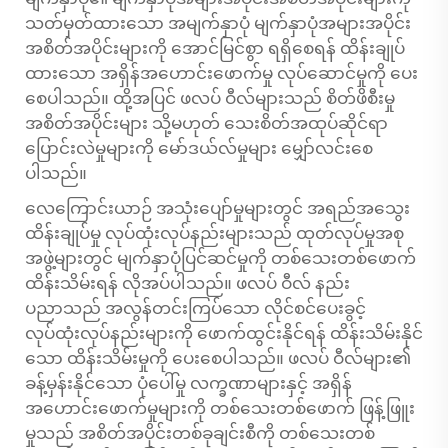
သတ်မှတ်ထားသော အမျက်နှာပုံ မျက်နှာပုံအများအပိုင်း
အစိတ်အပိုင်းများကို အောင်မြင်စွာ ရရှိစေရန် ထိန်းချုပ်
ထားသော အရှိန်အဟောင်းဖောက်မှု လုပ်ဆောင်မှုကို ပေး
စေပါသည်။ ထို့အပြင် ဖလပ် ဝီလ်များသည် စိတ်ဖိစီးမှု
အစိတ်အပိုင်းများ သို့မဟုတ် သေးစိတ်အထုပ်ဆိုင်ရာ
ပြောင်းလဲမှုများကို မော်ဒယ်လ်မှုများ မျှော်လင်းစေ
ပါသည်။
လေကြောင်းယာဉ် အသုံးပျော်မှုများတွင် အရည်အသွေး
ထိန်းချုပ်မှု လုပ်ထုံးလုပ်နည်းများသည် ထုတ်လုပ်မှုအစု
အဖွဲ့များတွင် မျက်နှာပုံပြင်ဆင်မှုကို တစ်သေးတစ်ဖောက်
ထိန်းသိမ်းရန် လိုအပ်ပါသည်။ ဖလပ် ဝီလ် နည်း
ပညာသည် အလွန်တင်းကြပ်သော လိုင်စင်ပေးခွင့်
လုပ်ထုံးလုပ်နည်းများကို ဖောက်ထွင်းနိုင်ရန် ထိန်းသိမ်းနိုင်
သော ထိန်းသိမ်းမှုကို ပေးစေပါသည်။ ဖလပ် ဝီလ်များ၏
ခန့်မှန်းနိုင်သော ပုံပေါ်မှု လက္ခဏာများနှင့် အရှိန်
အဟောင်းဖောက်မှုများကို တစ်သေးတစ်ဖောက် ဖြန့်ဖြူး
မှုသည် အစိတ်အပိုင်းတစ်ခုချင်းစီကို တစ်သေးတစ်