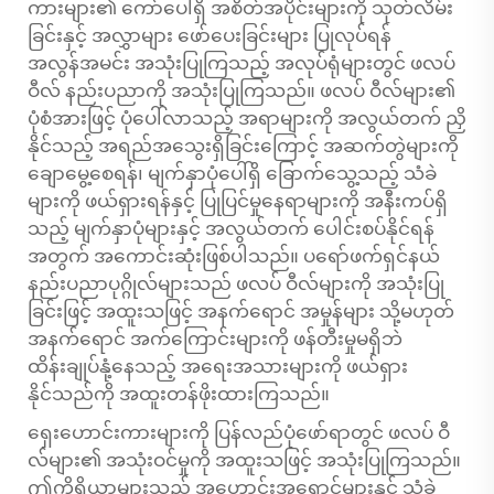
ကားများ၏ ကော်ပေါ်ရှိ အစိတ်အပိုင်းများကို သုတ်လိမ်း
ခြင်းနှင့် အလွှာများ ဖော်ပေးခြင်းများ ပြုလုပ်ရန်
အလွန်အမင်း အသုံးပြုကြသည့် အလုပ်ရုံများတွင် ဖလပ်
ဝီလ် နည်းပညာကို အသုံးပြုကြသည်။ ဖလပ် ဝီလ်များ၏
ပုံစံအားဖြင့် ပုံပေါ်လာသည့် အရာများကို အလွယ်တက် ညှိ
နိုင်သည့် အရည်အသွေးရှိခြင်းကြောင့် အဆက်တွဲများကို
ချောမွေ့စေရန်၊ မျက်နှာပုံပေါ်ရှိ ခြောက်သွေ့သည့် သံခဲ
များကို ဖယ်ရှားရန်နှင့် ပြုပြင်မှုနေရာများကို အနီးကပ်ရှိ
သည့် မျက်နှာပုံများနှင့် အလွယ်တက် ပေါင်းစပ်နိုင်ရန်
အတွက် အကောင်းဆုံးဖြစ်ပါသည်။ ပရော်ဖက်ရှင်နယ်
နည်းပညာပုဂ္ဂိုလ်များသည် ဖလပ် ဝီလ်များကို အသုံးပြု
ခြင်းဖြင့် အထူးသဖြင့် အနက်ရောင် အမှုန်များ သို့မဟုတ်
အနက်ရောင် အက်ကြောင်းများကို ဖန်တီးမှုမရှိဘဲ
ထိန်းချုပ်နုံ့နေသည့် အရေးအသားများကို ဖယ်ရှား
နိုင်သည်ကို အထူးတန်ဖိုးထားကြသည်။
ရှေးဟောင်းကားများကို ပြန်လည်ပုံဖော်ရာတွင် ဖလပ် ဝီ
လ်များ၏ အသုံးဝင်မှုကို အထူးသဖြင့် အသုံးပြုကြသည်။
ဤကိရိယာများသည် အဟောင်းအရောင်များနှင့် သံခဲ