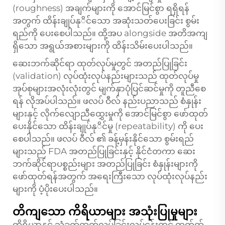
(roughness) အချက်များကို အောင်မြင်စွာ ရရှိရန်
အတွက် ထိန်းချုပ်နုိင်သော အဆုံးသတ်ပေးခြင်း စွမ်း
ရည်ကို ပေးစေပါသည်။ ထို့အပ alongside အတိအကျ
ရှိသော အရွယ်အစားများကို ထိန်းသိမ်းပေးပါသည်။
ဆေးဘက်ဆိုင်ရာ ထုတ်လုပ်မှုတွင် အတည်ပြုခြင်း
(validation) လုပ်ထုံးလုပ်နည်းများသည် ထုတ်လုပ်မှု
အုပ်စုများအလုံးလုံးတွင် မျက်နှာပုံပြင်ဆင်မှုကို တူညီစေ
ရန် လိုအပ်ပါသည်။ ဖလပ် ဝီလ် နည်းပညာသည် စံနှုန်း
များနှင့် လိုက်လျောညီထွှေးမှုကို အောင်မြင်စွာ ဖော်ထုတ်
ပေးနိုင်သော ထိန်းချုပ်နုိင်မှု (repeatability) ကို ပေး
စေပါသည်။ ဖလပ် ဝီလ် ၏ ခန့်မှန်းနိုင်သော စွမ်းရည်
များသည် FDA အတည်ပြုခြင်းနှင့် နိုင်ငံတကာ ဆေး
ဘက်ဆိုင်ရာပစ္စည်းများ အတည်ပြုခြင်း စံနှုန်းများကို
ဖော်ထုတ်ရန်အတွက် အရေးကြီးသော လုပ်ထုံးလုပ်နည်း
များကို ပံ့ပိုးပေးပါသည်။
တိကျသော ကိရိယာများ အသုံးပြုမှုများ
ကိရိယာနှင့် သံခွက်ထုတ်လုပ်ခြင်းလုပ်ငန်းတွင် ကတ်ထ်