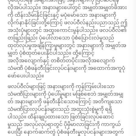
လိုအပ်ပါသည်။ အနားများပေါ်တွင် အမျှတ်အမျှတ်ဖိအား
ကို ထိန်းသိမ်းနိုင်ခြင်းနှင့် မပုံမော်သော အနားများကို
လိုက်နာနိုင်ခြင်းတို့ကြောင့် ဖလပ်ဝီလ်နည်းပညာသည် ဤ
အသုံးပုံများတွင် အထူးကောင်းမွန်ပါသည်။ ဖလပ်ဝီလ်၏
တဖြည်းဖြည်း ပုံပေါ်လာသော ပုံစံပြောင်းလဲမှုသည်
ထုတ်လုပ်မှုအချိန်ကြာမှုများတွင် အနားများကို အမျှတ်အ
မျှတ် ပုံစံထုတ်ပေးနိုင်ပါသည်။ ထို့ကြောင့်
အလိုအလျောက်နှင့် တစိတ်တပိုင်းအလိုအလျောက်
သံမဏိ ပုံစံဖန်တီးခြင်းလုပ်ငန်းများကို အထောက်အကူပုံ
ဖော်ပေးပါသည်။
ဖလပ်ဝီလ်များဖြင့် အနားများကို ကုန်ကြမ်းပါးသော
သံမဏိပြားများကို ပုံပေါ်မှုများ မဖြစ်စေဘဲ အမျှတ်အမျှ
တ် အနားများကို ဖန်တီးနိုင်သောကြောင့် အတိကျသော
သံမဏိပြားလုပ်ငန်းများသည် အထူးသုံးစွဲမှုကို ရရှိ
ပါသည်။ ထိန်းချုပ်ထားသော ဖြတ်ခြင်းလုပ်ဆောင်
မှုသည် အလုပ်လုပ်ရာတွင် ပိုမိုမာလာခြင်းကို ကာကွယ်
ပေးပြီး နောက်ဆက်တွဲ ပုံစံဖန်တီးမှုလုပ်ငန်းများအတွက်