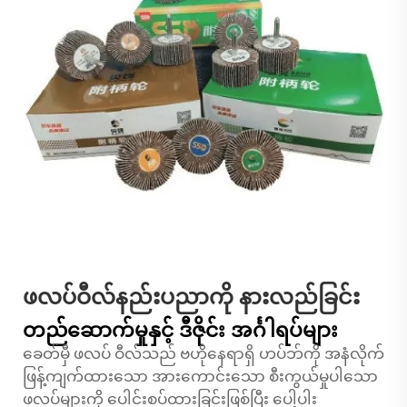
ဖလပ်ဝီလ်နည်းပညာကို နားလည်ခြင်း
တည်ဆောက်မှုနှင့် ဒီဇိုင်း အင်္ဂါရပ်များ
ခေတ်မှီ ဖလပ် ဝီလ်သည် ဗဟိုနေရာရှိ ဟပ်ဘ်ကို အနံလိုက်
ဖြန့်ကျက်ထားသော အားကောင်းသော စီးကွယ်မှုပါသော
ဖလပ်များကို ပေါင်းစပ်ထားခြင်းဖြစ်ပြီး ပေါ့ပါး