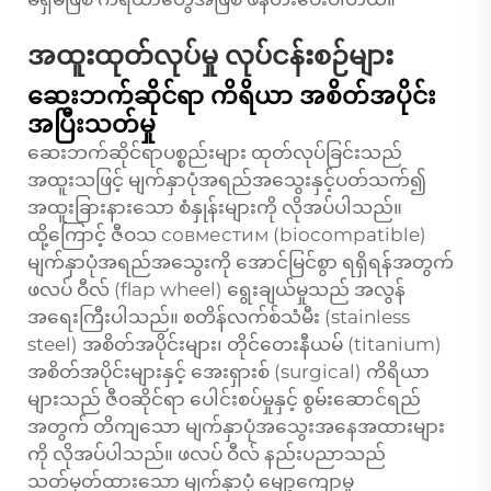
အထူးထုတ်လုပ်မှု လုပ်ငန်းစဉ်များ
ဆေးဘက်ဆိုင်ရာ ကိရိယာ အစိတ်အပိုင်း
အပြီးသတ်မှု
ဆေးဘက်ဆိုင်ရာပစ္စည်းများ ထုတ်လုပ်ခြင်းသည်
အထူးသဖြင့် မျက်နှာပုံအရည်အသွေးနှင့်ပတ်သက်၍
အထူးခြားနားသော စံနှုန်းများကို လိုအပ်ပါသည်။
ထို့ကြောင့် ဇီဝသ совместим (biocompatible)
မျက်နှာပုံအရည်အသွေးကို အောင်မြင်စွာ ရရှိရန်အတွက်
ဖလပ် ဝီလ် (flap wheel) ရွေးချယ်မှုသည် အလွန်
အရေးကြီးပါသည်။ စတိန်လက်စ်သံမီး (stainless
steel) အစိတ်အပိုင်းများ၊ တိုင်တေးနီယမ် (titanium)
အစိတ်အပိုင်းများနှင့် အေးရှားစ် (surgical) ကိရိယာ
များသည် ဇီဝဆိုင်ရာ ပေါင်းစပ်မှုနှင့် စွမ်းဆောင်ရည်
အတွက် တိကျသော မျက်နှာပုံအသွေးအနေအထားများ
ကို လိုအပ်ပါသည်။ ဖလပ် ဝီလ် နည်းပညာသည်
သတ်မှတ်ထားသော မျက်နှာပုံ မျော့ကျောမှု