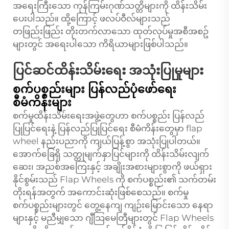
အရေးကြီးသော ကုန်ကြမ်းဂုဏ်သတ္တိများကို ထိန်းသိမ်း
ပေးပါသည်။ ထို့ကြောင့် ဖလပ်ဝီလ်များသည်
တဖြည်းဖြည်း တိုးတက်လာသော ထုတ်လုပ်မှုအစီအစဥ်
များတွင် အရေးပါသော ကိရိယာများဖြစ်ပါသည်။
ပြင်ဆင်ထိန်းသိမ်းရေး အသုံးပြုမှုများ
စက်ပစ္စည်းများ ပြန်လည်ပုံဖော်ရေး
စီမံကိန်းများ
စက်မှုထိန်းသိမ်းရေးအဖွဲ့တွေဟာ စက်ပစ္စည်း ပြန်လည်
ပြုပြင်ရေးနဲ့ ပြန်လည်ပြုပြင်ရေး စီမံကိန်းတွေမှာ flap
wheel နည်းပညာကို ကျယ်ပြန့်စွာ အသုံးပြုပါတယ်။
အောက်ခြေရှိ သတ္တုမျက်နှာပြင်များကို ထိန်းသိမ်းလျက်
ဆေး၊ အညစ်အကြေးနှင့် အချိုးအစားများစွာကို ဖယ်ရှား
နိုင်စွမ်းသည် Flap Wheels ကို စက်ပစ္စည်း၏ သက်တမ်း
တိုးရန်အတွက် အကောင်းဆုံးဖြစ်စေသည်။ စက်မှု
စက်ပစ္စည်းများတွင် တွေ့နေကျ ကျဉ်းမြောင်းသော နေရာ
များနှင့် မညီမျှသော ဂျီသြမေတြီများတွင် Flap Wheels