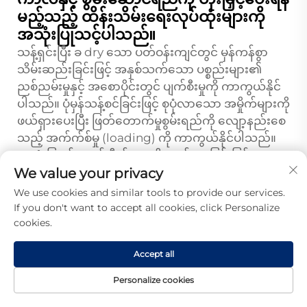
မည့်သည့် ထိန်းသိမ်းရေးလုပ်ထုံးများကို
အသုံးပြုသင့်ပါသည်။
သန့်ရှင်းပြီး ခ dry သော ပတ်ဝန်းကျင်တွင် မှန်ကန်စွာ
သိမ်းဆည်းခြင်းဖြင့် အနှစ်သက်သော ပစ္စည်းများ၏
ညစ်ညမ်းမှုနှင့် အစောပိုင်းတွင် ပျက်စီးမှုကို ကာကွယ်နိုင်
ပါသည်။ ပုံမှန်သန့်စင်ခြင်းဖြင့် စုပုံလာသော အမှိုက်များကို
ဖယ်ရှားပေးပြီး ဖြတ်တောက်မှုစွမ်းရည်ကို လျော့နည်းစေ
သည့် အက်က်စ်မှု (loading) ကို ကာကွယ်နိုင်ပါသည်။
အသုံးပြုစဉ် ဖလပ် ဝီလ်များကို လှည့်ပေးခြင်းဖြင့် အမျှတူ
wearing ဖြစ်စေပြီး ဝီလ်များ၏ အသုံးပေးနိုင်သည့်
We value your privacy
ကာလကို အများဆုံးအထိ တိုးမှုန်းပေးနိုင်ပါသည်။ မျက်စိ
We use cookies and similar tools to provide our services.
ဖြင့် စောင်းကြည့်ခြင်းဖြင့် ဝီလ်၏ အခြေအနေကို စောင်း
If you don't want to accept all cookies, click Personalize
ကြည့်ခြင်းဖြင့် မှန်ကန်စွာ အသုံးမပြုမှု သို့မဟုတ်
cookies.
အစားထိုးရန် လိုအပ်ကြောင်း ဖော်ပြသည့် ပုံစံများကို
Accept all
ဖော်ထုတ်နိုင်ပါသည်။ အမြန်နှုန်း၊ ဖိအားနှင့် အအေးခံ
ခြင်း စသည့် အသုံးပြုမှု အခြေအနေများကို သင့်တော်စွာ
Personalize cookies
ထိန်းသိမ်းခြင်းဖြင့် အစောပိုင်းတွင် ပျက်စီးမှုကို ကာကွယ်