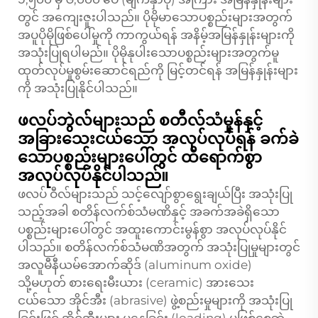
တွင် အကျေးဇူးပါသည်။ ပိုမိုမာသောပစ္စည်းများအတွက်
အပူပိုမိုဖြစ်ပေါ်မှုကို ကာကွယ်ရန် အနိမ့်အမြန်နှုန်းများကို
အသုံးပြုရပါမည်။ ပိုမိုနုပါးသောပစ္စည်းများအတွက်မူ
ထုတ်လုပ်မှုစွမ်းဆောင်ရည်ကို မြင့်တင်ရန် အမြန်နှုန်းများ
ကို အသုံးပြုနိုင်ပါသည်။
ဖလပ်ဘွဲလ်များသည် စတီလ်သံမှုန်နှင့်
အခြားသေးငယ်သော အလုပ်လုပ်ရန် ခက်ခဲ
သောပစ္စည်းများပေါ်တွင် ထိရောက်စွာ
အလုပ်လုပ်နိုင်ပါသည်။
ဖလပ် ဝီလ်များသည် သင့်လျော်စွာရွေးချယ်ပြီး အသုံးပြု
သည့်အခါ စတိန်လက်စ်သံမဏိနှင့် အခက်အခဲရှိသော
ပစ္စည်းများပေါ်တွင် အထူးကောင်းမွန်စွာ အလုပ်လုပ်နိုင်
ပါသည်။ စတိန်လက်စ်သံမဏိအတွက် အသုံးပြုမှုများတွင်
အလူမီနီယမ်အောက်ဆိုဒ် (aluminum oxide)
သို့မဟုတ် စားရေးမီးယား (ceramic) အားသေး
ငယ်သော အိုင်အီး (abrasive) ဖွဲ့စည်းမှုများကို အသုံးပြု
ခြင်းဖြင့် အိုင်အီးများ ပူနေခြင်း (loading) မဖြစ်စေဘဲ