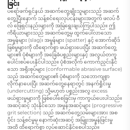
ခြင်း
ပရော်ဖက်ရှင်နယ် အဆက်တွေ့ချိုးသူများသည် အဆက်
တွေ့ပြီးနောက် သန့်စင်ရေးလုပ်ငန်းများအတွက် ဖလပ် ဝီ
လ် ဖြေရှင်းနည်းများကို အမြဲရွေးချယ်ကြပါသည်။ ဤ
ကိရိယာများသည် အဆက်တွေ့မှ ထွက်ပေါ်လာသော
အမှုန်များ (slag)၊ အမှုန်များ (spatter) နှင့် အောက်ဆိုဒ်
ဖြစ်မှုများကို ထိရောက်စွာ ဖယ်ရှားပေးပြီး အဆက်တွေ့
များ၏ ပုံစံများကို အခြေခံပစ္စည်းများနှင့် အလွယ်တကူ
ပေါင်းစပ်ပေးနိုင်ပါသည်။ ပုံစံအလိုက် ကောက်ညှင်းနိုင်
သော အရိုးစုပ်များ (conformable abrasive surface)
သည် အဆက်တွေ့များ၏ ပုံစံများကို သဘောကျစွာ
လိုက်နာပေးပြီး အဆက်တွေ့နေရာတွင် အနက်ရှိုင်းမှု
(undercutting) သို့မဟုတ် ပစ္စည်းအလွ excess
ဖယ်ရှားမှုများကို ဖြစ်ပေါ်စေခြင်းမှ ကာကွယ်ပေးပါသည်။
အဆင့်ဆင့် သုံးနိုင်သော အမှုန်အဆင့်များ (progressive
grit selection) သည် အဆက်တွေ့သမ်းများအား အစ
ပိုင်း သန့်စင်မှုမှ နောက်ဆုံးအဆင့် အမြူးအမှုန်ဖြင်းမှု
အထိ ထိရောက်စွာ လုပ်ဆောင်နိုင်စေပါသည်။