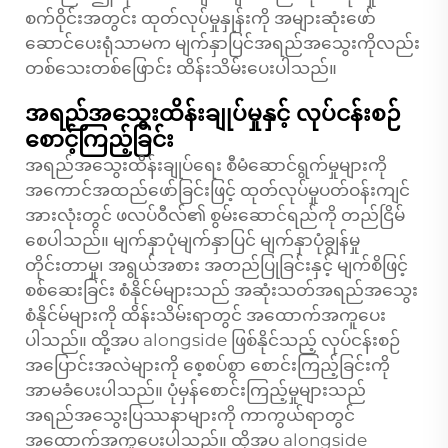
စက်ဝိုင်းအတွင်း ထုတ်လုပ်မှုနှုန်းကို အများဆုံးဖော်
ဆောင်ပေးရုံသာမက မျက်နှာပြင်အရည်အသွေးကိုလည်း
တစ်သေးတစ်ဖြောင်း ထိန်းသိမ်းပေးပါသည်။
အရည်အသွေးထိန်းချုပ်မှုနှင့် လုပ်ငန်းစဉ်
စောင့်ကြည့်ခြင်း
အရည်အသွေးထိန်းချုပ်ရေး စီမံဆောင်ရွက်မှုများကို
အကောင်အထည်ဖော်ခြင်းဖြင့် ထုတ်လုပ်မှုပတ်ဝန်းကျင်
အားလုံးတွင် ဖလပ်ဝီလ်၏ စွမ်းဆောင်ရည်ကို တည်ငြိမ်
စေပါသည်။ မျက်နှာပုံမျက်နှာပြင် မျက်နှာပုံချွန်မှု
တိုင်းတာမှု၊ အရွယ်အစား အတည်ပြုခြင်းနှင့် မျက်စိဖြင့်
စစ်ဆေးခြင်း စံနိုင်မ်များသည် အဆုံးသတ်အရည်အသွေး
စံနိုင်မ်များကို ထိန်းသိမ်းရာတွင် အထောက်အကူပေး
ပါသည်။ ထို့အပ alongside ဖြစ်နိုင်သည့် လုပ်ငန်းစဉ်
အပြောင်းအလဲများကို စေ့စပ်စွာ စောင်းကြည့်ခြင်းကို
အာမခံပေးပါသည်။ ပုံမှန်စောင်းကြည့်မှုများသည်
အရည်အသွေးပြဿနာများကို ကာကွယ်ရာတွင်
အထောက်အကူပေးပါသည်။ ထို့အပ alongside