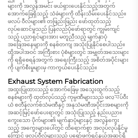
များကို အလွန်အမင်း ဖယ်ရှားပေးနိုင်သည့်အတွက်
အောက်ခြေရှိသည့် သံခဲများကို ထိန်းသိမ်းပေးနိုင်သည်။
ဖလပ် ဝီလ်များ၏ တဖြည်းဖြည်း ဖော်ထုတ်သည့်
လုပ်ဆောင်မှုသည် ပြန်လည်ပုံဖော်ရာတွင် ကျွမ်းကျင်
သည့် ပညာရှင်များအား မတူညီသည့် မျက်နှာပုံ
အခြေအနေများကို စနစ်တကျ အသုံးပြုနိုင်စေပါသည်။
ထို့အပါအဝင် အကြီးစား ပုံစံများတွင် အမျှတ်အသေးများ
ကို ရရှိစေရန်အတွက် အရေးကြီးသည့် အစိတ်အပိုင်းများ
ကို ပျက်စီးမှုများမှ ကာကွယ်ပေးနိုင်သည်။
Exhaust System Fabrication
အထူးပြုထားသည့် အောက်ခြေမှ အသွေးထွက်သည့်
စနစ်များကို ထုတ်လုပ်သည့် ကုမ္ပဏီများသည်
ဖလ্যပ်ဝီး
ယံ
စတီန်လက်စ်သံမဏီနှင့် အနုသံမဏီအပိုင်းအစများကို
အဆင့်မြင့်ဖော်ပေးရာတွင် အသုံးပြုသည့် နည်းပညာ။
ကွေးသော ပိုက်များ၏ မျက်နှာပုံများနှင့် အလွန်ကွေး
သည့် အကွေးများပေါ်တွင် ထိရောက်စွာ အလုပ်လုပ်နိုင်မှု
ကြောင့် ဖလပ်ဝီလ်များသည် ပရော်ဖက်ရှင်နယ်အဆင့်ရှိ