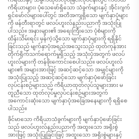
ကိရိယာများ၊ ပုံသေဖော်ရှိသော သံခွက်များနှင့် အိုင်းဂျက်
ရှင်မော်လ်များပေါ်တွင် အတိအကျရှိသော မျက်နှာပုံများ
ကို ဖန်တီးရာတွင် ဖလပ်ဟူးလ်နည်းပညာကို အသုံးပြု
ပါသည်။ အနားများ၏ အရေးကြီးသော ပုံစံများကို
ထိန်းသိမ်းရင်း မှန်ကဲ့သို့သော မျက်နှာပုံများကို ရရှိနိုင်
ခြင်းသည် မျက်နှာပုံအရည်အသွေးသည် ထုတ်ကုန်အား
တိုက်ရိုက်သက်ရောက်မှုရှိသည့် အသုံးပုံအတွက် ဖလပ်
ဟူးလ်များကို တန်ဖိုးကောင်းစေပါသည်။ ဖလပ်ဟူးလ်
များ၏ အများအားဖြင့် အဆင့်ဆင့်သော အမျှင်များကို
အသုံးပြုသည့် အဆင့်ဆင့်သော မျက်နှာပုံဖော်ခြင်း
လုပ်ငန်းစဉ်များသည် ကိရိယာထုတ်လုပ်သူများအား မ
တူညီသော ထုတ်လုပ်မှုလုပ်ငန်းစဉ်များအတွက်
အကောင်းဆုံးသော မျက်နှာပုံအခြေအနေများကို ရရှိစေ
ပါသည်။
ခိုင်မာသော ကိရိယာသံခွက်များကို မျက်နှာပုံဖော်ခြင်း
သည် ဖလပ်ဟူးလ်နည်းပညာကို အထူးသော အရိုးစွဲ
အားဖြင့် အသုံးပြုခြင်းဖြင့် အထူးသော အရိုးစွဲများနှင့်