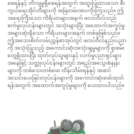
စေရန်နှင့် တိကျမှုရှိစေရန်အတွက် အထူးပြုထားသော စီး
ကွယ်ရေးအိုင်တီများကို အမြဲတမ်းအားကိုးကြသည်။ ဤ
အရေးကြီးသော ကိရိယာများအနက် ဖလပ်ဝီလ်သည်
စက်မှုလုပ်ငန်းများတွင် အသုံးများပြီး အထောက်အကူပုံမှု
အများဆုံးရှိသော ကိရိယာများအနက် တစ်ခုဖြစ်သည်။
ဤအသေးစိတ်လမ်းညွှန်စာအုပ်တွင် ဖလပ်ဝီလ်နည်းပညာ
ကို အသုံးပြုသည့် အကောင်းဆုံးအသုံးချမှုများကို စူးစမ်း
တွေ့ရှိထားပြီး ထုတ်လုပ်သူများနှင့် လက်မှုပညာရှင်များ
အနေဖြင့် သတ္ထုလုပ်ငန်းများတွင် အရည်အသွေးစံနှုန်း
များကို တစ်သေးတစ်ဖေး ထိန်းသိမ်းရန်နှင့် အဆင်
အသင်းပေးခြင်းလုပ်ငန်းများကို အကောင်းဆုံးဖော်ထုတ်
ရန်အတွက် အထောက်အကူပုံမှုများကို ပေးထားပါသည်။