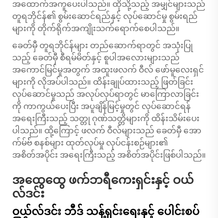
အထောက်အကူပေးပါသည်။ ထိုသို့သည့် အမျှင်များသည်
တူရဘိုင်န်၏ စွမ်းဆောင်ရည်နှင့် လုပ်ဆောင်မှု စွမ်းရည်
များကို တိုက်ရိုက်အကျိုးသက်ရောက်စေပါသည်။
ခေတ်မှီ တူရဘိုင်န်များ တည်ဆောက်ရာတွင် အသုံးပြု
သည့် ခေတ်မှီ စီရမ်မိတ်နှင့် စူပါအလေားများသည်
အကောင်မြင်မှုအတွက် အထူးဖလက် ဝီလ် ဖော်မူလေးရှင်
များကို လိုအပ်ပါသည်။ ထိန်းချုပ်ထားသည့် ဖြတ်ခြင်း
လုပ်ဆောင်မှုသည် အလုပ်လုပ်ရာတွင် မာကြောလာခြင်း
ကို ကာကွယ်ပေးပြီး အပူချိန်မြင့်မှုတွင် လုပ်ဆောင်ရန်
အရေးကြီးသည့် သတ္တု ဂုဏ်သတ္တိများကို ထိန်းသိမ်းပေး
ပါသည်။ ထို့ကြောင့် ဖလက် ဝီလ်များသည် ခေတ်မှီ အော
က်မ်ဗ်် စနစ်များ ထုတ်လုပ်မှု လုပ်ငန်းစဉ်များ၏
အစိတ်အပိုင်း အရေးကြီးသည့် အစိတ်အပိုင်းဖြစ်ပါသည်။
အထွေထွေ ဖက်ဘရီကေးရှင်းနှင့် ဝယ်
လ်ဒင်း
ဝယ်လ်ဒင်း ဘီဒ် သန့်ရှင်းရေးနှင့် ပေါင်းစပ်