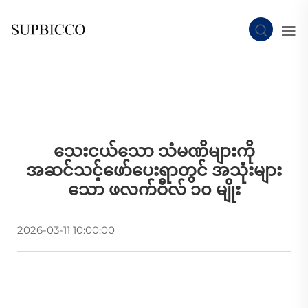
သေးငယ်သော သံမဏိများကို
အဆင်သင့်ဖော်ပေးရာတွင် အသုံးများ
သော ဖလက်ဝီလ် ၁၀ မျိုး
2026-03-11 10:00:00