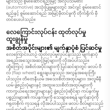
များသည် စွမ်းဆောင်ရည်မြင့် အလုပ်သမ်ဗား
(automotive) အသုံးပြုမှုများတွင် အင်ဂျင် စွမ်းဆောင်
ရည်နှင့် စွမ်းဆောင်ရည် အမြင့်မှီတင်မှုကို တိုက်ရိုက် မှီ
တင်ပေးပါသည်။
လေကြောင်းလုပ်ငန်း ထုတ်လုပ်မှု
ထူးချွန်မှု
အစိတ်အပိုင်းများ၏ မျက်နှာပုံစံ ပြင်ဆင်မှု
လေကြောင်းယာဉ် ထုတ်လုပ်မှုလုပ်ငန်းသည် မျက်နှာပုံ
အရည်အသွေးအဆင့်မြင့်များကို လိုအပ်ပါသည်။
ထို့ကြောင့် အစိတ်အပိုင်းများကို ပြင်ဆင်ရာတွင် ဖလပ် ဝီ
လ် (flap wheel) ရွေးချယ်မှုသည် အလွန်အရေးကြီး
ပါသည်။ တိတေနီယမ် အသေးစိတ်အထုပ်များ၊ အလူမီနီ
ယမ် ဖွဲ့စည်းပုံများနှင့် အထူးသေးစိတ်အထုပ်များကို
ကာကွယ်ရေးအလွှာများနှင့် ဖွဲ့စည်းပုံဆိုင်ရာ ကပ်နှက်မှု
ပစ္စည်းများ၏ ကပ်နှက်မှုကို သေချာစေရန် မျက်နှာပုံကို
ဂရုတစိုက် ကုသရန် လိုအပ်ပါသည်။ ဖလပ် ဝီလ်များသည်
မျက်နှာပုံ၏ မျက်နှာပုံအများအပိုင်းအစိတ်အပိုင်းများကို