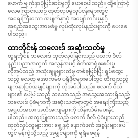
ဖောက် မျက်နှာပုံပြင်ဆင်မှုကို ပေးစေပါသည်။ ထို့ကြောင့်
လေကြောင်းယာဉ် ထုတ်လုပ်မှုလုပ်ငန်းများတွင်
အရေးကြီးသော အမျက်နှာပုံ အမျှော်လင်းမှုနှင့်
အရည်အသွေးအာမခံမှု လုပ်ထုံးလုပ်နည်းများကို ပေးစေ
ပါသည်။
တာဘိုင်းန် ဘလေးဒ် အဆုံးသတ်မှု
တူရဘိုင်န် ဘလေးဒ် ထုတ်လုပ်ခြင်းသည် ဖလက် ဝီလ်
နည်းပညာအတွက် အလွန်အမင့် စိတ်အာရုံစူးစမ်းမှု
လိုအပ်သည့် အသုံးချမှုများထဲမှ တစ်ခုဖြစ်ပြီး ရှုပ်ထွေး
သည့် လေထု အောက်မ်ဗ်် ပရိုဖိုင်များပေါ်တွင် တိကျသည့်
မျက်နှာပြင်အမျှင်များကို လိုအပ်ပါသည်။ ဖလက် ဝီလ်
များ၏ ပေါ့ပါးသည့် သဘောသည် အသွေးအသားရှိသည့်
ဘလေးဒ် ပုံစံများကို အဆုံးသတ်ရာတွင် အရေးကြီးသည့်
အရွယ်အစား အတိအကျများကို ထိန်းသိမ်းပေးနိုင်
ပါသည်။ အထူးပြုထားသည့် ဖလက် ဝီလ် ပုံစံများသည်
ထုတ်လုပ်သူများအား ရှေ့နှင့် နောက်ဖက် အစွန်းများပေါ်
တွင် မှန်ကဲ့သို့သည့် အမျှင်များကို ရရှိစေရန်