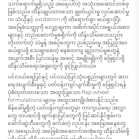
သက်ရောက်မှုရှိသည့် အရေးပါတဲ့ အသုံးအဆောင်တစ်ခု
ဖြစ်သည်။ ထိန်းချုပ်ထားသော ချွတ်ယွင်းမှု လုပ်ဆောင်မှု
က သံယိုနှင့် oxidation ကို ထိရောက်စွာ ဖယ်ရှားပြီး
အခြေခံသတ္တုကို လျှော့ချကာ အစိတ်အပိုင်းအရွယ်အစား
များနှင့် တည်ဆောက်မှုစရိုက်ကို ထိန်းသိမ်းပေးသည်။
တိုးတက်တဲ့ သဲမှုန် အစဉ်တွေက ညစ်ညမ်းမှု အပြည့်အဝ
ဖယ်ရှားဖို့ သေချာစေတဲ့ စနစ်တကျ ချဉ်းကပ်မှုတွေနဲ့
အပျက်အစီး ပြင်းထန်မှု အဆင့် အမျိုးမျိုးကို ဖြေရှင်းဖို့
ထိန်းသိမ်းရေးအဖွဲ့တွေကို ခွင့်ပြုပါတယ်။
ပင်လယ်ရေပြင်နှင့် ပင်လယ်ပြင်သုံးပစ္စည်းများတွင် ဆား
ရေအပျက်စီးမှုနှင့် ပတ်ဝန်းကျင်ပျက်စီးမှုကို ဖြေရှင်းရန်
ပုံစံထုတ်ထားသော အထူးပြုသော flap wheel
formulations များမှ အထူးအကျိုးခံစားနိုင်သည်။
စိန်ခေါ်မှုရှိတဲ့ ပတ်ဝန်းကျင်တွေမှာ ကာကွယ်ရေး အလွှာ
တွေ တပ်ဆင်ဖို့ မျက်နှာပြင်တွေကို ပြင်ဆင်နိုင်စွမ်းက
ခေါက်ဆွဲဘီးတွေကို ခက်ခဲတဲ့ လုပ်ငန်း အခြေအနေတွေ
မှာ အရေးပါတဲ့ အခြေခံအဆောက်အအုံတွေ ထိန်းသိမ်းဖို့
မရှိမဖြစ် ကိရိယာတွေအဖြစ် ဖန်တီးပေးပါတယ်။