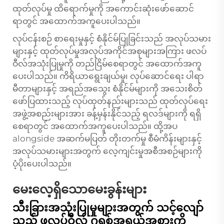
ထုတ်လုပ်မှု ထိရောက်မှုကို အကောင်းဆုံးဖော်ဆောင်
ရာတွင် အထောက်အကူပေးပါသည်။
လုပ်ငန်းစဉ် စာရေးမှုနှင့် စံနိုင်မ်ပြုခြင်းသည် အလုပ်သမား
များနှင့် ထုတ်လုပ်မှုအလုပ်အကိုင်အစုများအကြား ဖလပ်
ဝီလ်အသုံးပြုမှုကို တည်ငြိမ်စေရာတွင် အထောက်အကူ
ပေးပါသည်။ ကိရိယာရွေးချယ်မှု၊ လုပ်ဆောင်ရေး ပါရာ
မီတာများနှင့် အရည်အသွေး စံနိုင်မ်များကို အသေးစိတ်
ဖော်ပြထားသည့် လုပ်ထုတ်နည်းများသည် ထုတ်လုပ်ရေး
အဖွဲ့အစည်းများအား ခန့်မှန်းနိုင်သည့် ရလဒ်များကို ရရှိ
စေရာတွင် အထောက်အကူပေးပါသည်။ ထို့အပ
alongside အဆက်မပြတ် တိုးတက်မှု စီမံကိန်းများနှင့်
အလုပ်သမားများအတွက် လေ့ကျင်းမှုအစီအစဉ်များကို
ပံ့ပိုးပေးပါသည်။
မေးလေ့ရှိသောမေးခွန်းများ
သီးခြားအသုံးပြုမှုများအတွက် သင့်လျော်
သည့် ဖလပ်ဝီလ် ဂရစ်အရွယ်အစားကို