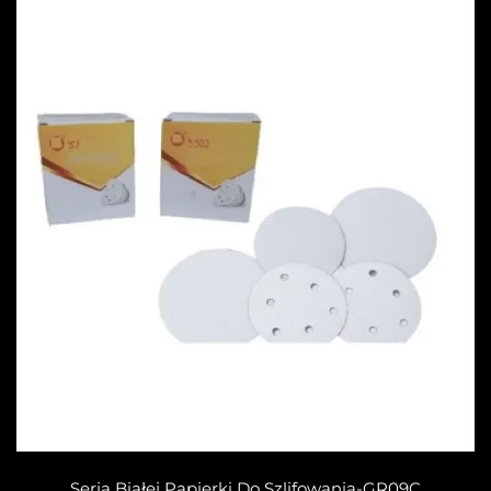
Seria Białej Papierki Do Szlifowania-GR09C