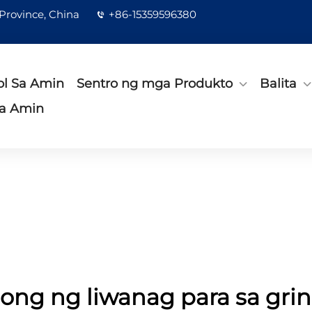
 Province, China
+86-15359596380
l Sa Amin
Sentro ng mga Produkto
Balita
a Amin
ong ng liwanag para sa gri