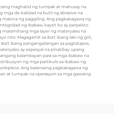
 upang maghatid ng tumpak at mahusay na
g mga de-kalidad na butil ng abrasive na
ng makina ng paggiling. Ang pagkakagawa ng
tegridad ng ibabaw, kaya't ito ay perpekto
ng maramihang mga layer ng materyales na
o nito. Magagamit sa iba't ibang laki ng grit,
ba't ibang pangangailangan sa pagtatapos,
ateryales ay espesyal na pinatibay upang
ilangang kalambayan para sa mga ibabaw na
stribusyon ng mga partikulo sa ibabaw ng
g workpiece. Ang balanseng pagkakagawa ng
san at tumpak na operasyon sa mga gawaing