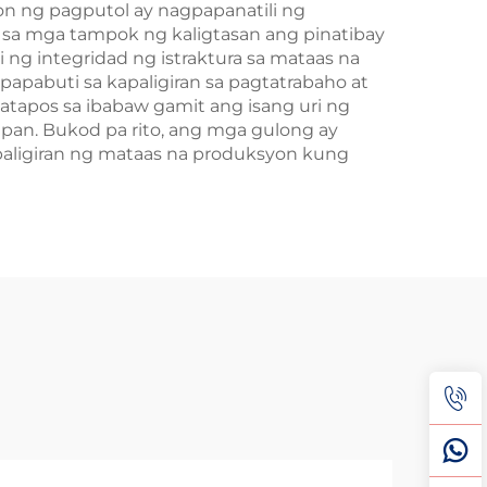
on ng pagputol ay nagpapanatili ng
 sa mga tampok ng kaligtasan ang pinatibay
ng integridad ng istraktura sa mataas na
apabuti sa kapaligiran sa pagtatrabaho at
tapos sa ibabaw gamit ang isang uri ng
an. Bukod pa rito, ang mga gulong ay
apaligiran ng mataas na produksyon kung