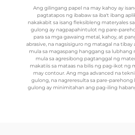
Ang gilingang papel na may kahoy ay is
pagtatapos ng ibabaw sa iba't ibang apl
nakakabit sa isang fleksibleng materyales
gulong ay nagpapahintulot ng pare-parehon
para sa mga gawaing metal, kahoy, at pa
abrasive, na nagsisiguro ng matagal na tibay 
mula sa magaspang hanggang sa lubhang ma
mula sa agresibong pagtanggal ng matery
makatiis sa mataas na bilis ng pag-ikot 
may contour. Ang mga advanced na teknik
gulong, na nagreresulta sa pare-parehong
gulong ay minimitahan ang pag-iling haba