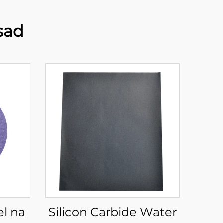
sad
l na
Silicon Carbide Water