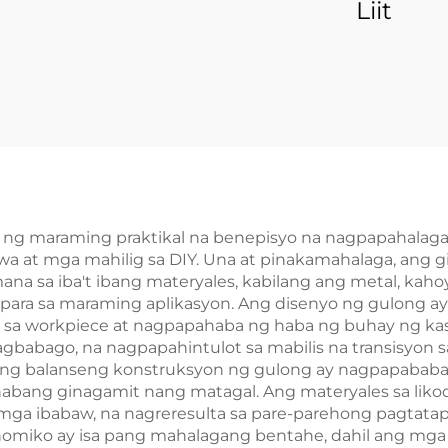
Liit
ok ng maraming praktikal na benepisyo na nagpapahalag
 at mga mahilig sa DIY. Una at pinakamahalaga, ang g
sa iba't ibang materyales, kabilang ang metal, kahoy, 
 para sa maraming aplikasyon. Ang disenyo ng gulong a
la sa workpiece at nagpapahaba ng haba ng buhay ng 
babago, na nagpapahintulot sa mabilis na transisyon sa 
 Ang balanseng konstruksyon ng gulong ay nagpapababa
bang ginagamit nang matagal. Ang materyales sa likod 
mga ibabaw, na nagreresulta sa pare-parehong pagtata
miko ay isa pang mahalagang bentahe, dahil ang mga g