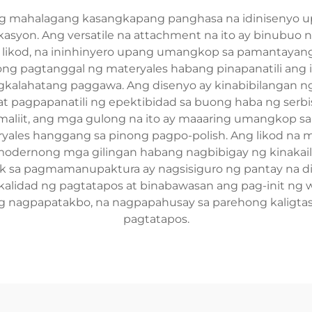
ang mahalagang kasangkapang panghasa na idinisenyo
ikasyon. Ang versatile na attachment na ito ay binubuo n
 sa likod, na ininhinyero upang umangkop sa pamantaya
g pagtanggal ng materyales habang pinapanatili ang in
ngkalahatang paggawa. Ang disenyo ay kinabibilangan 
at pagpapanatili ng epektibidad sa buong haba ng serbisy
liit, ang mga gulong na ito ay maaaring umangkop sa i
ales hanggang sa pinong pagpo-polish. Ang likod na m
ng modernong mga gilingan habang nagbibigay ng kinaka
 sa pagmamanupaktura ay nagsisiguro ng pantay na di
 kalidad ng pagtatapos at binabawasan ang pag-init n
ng nagpapatakbo, na nagpapahusay sa parehong kaligta
pagtatapos.