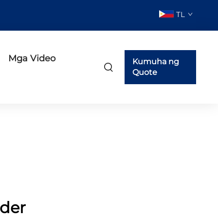
TL
Mga Video
Kumuha ng
Quote
nder