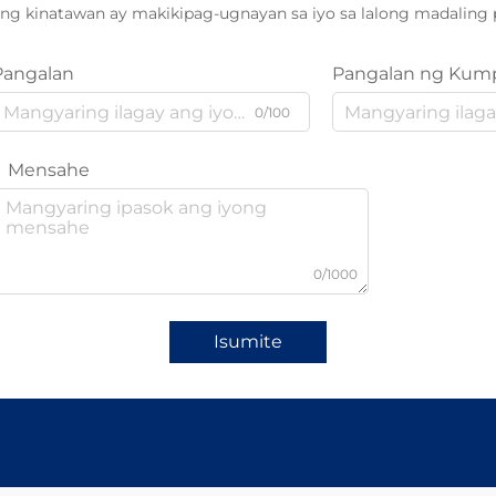
ng kinatawan ay makikipag-ugnayan sa iyo sa lalong madaling 
Pangalan
Pangalan ng Kum
0/100
Mensahe
0/1000
Isumite