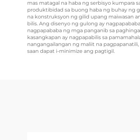
mas matagal na haba ng serbisyo kumpara sa
produktibidad sa buong haba ng buhay ng g
na konstruksyon ng gilid upang maiwasan ang
bilis. Ang disenyo ng gulong ay nagpapabab
nagpapababa ng mga panganib sa paghinga. A
kasangkapan ay nagpapabilis sa pamamahala
nangangailangan ng maliit na pagpapanatili
saan dapat i-minimize ang pagtigil.