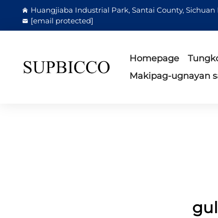
Huangjiaba Industrial Park, Santai County, Sichuan
[email protected]
Homepage
Tungko
Makipag-ugnayan s
gul