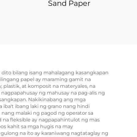
Sand Paper
a dito bilang isang mahalagang kasangkapan
ilingang papel ay maraming gamit na
plastik, at komposit na materyales, na
y nagpapahusay ng mahusay na pag-alis ng
kasangkapan. Nakikinabang ang mga
iba't ibang laki ng grano nang hindi
 nang malaki ng pagod ng operator sa
na fleksible ay nagpapahintulot ng mas
pos kahit sa mga hugis na may
ulong na ito ay karaniwang nagtataglay ng