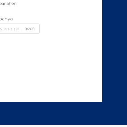
panahon.
panya
0/200