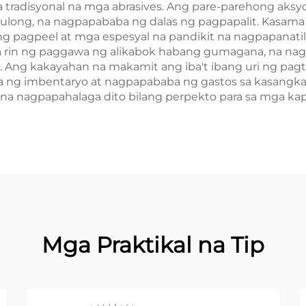
 tradisyonal na mga abrasives. Ang pare-parehong aksy
ulong, na nagpapababa ng dalas ng pagpapalit. Kasama
 pagpeel at mga espesyal na pandikit na nagpapanatili 
a rin ng paggawa ng alikabok habang gumagana, na nagp
ng kakayahan na makamit ang iba't ibang uri ng pagta
 ng imbentaryo at nagpapababa ng gastos sa kasangkap
, na nagpapahalaga dito bilang perpekto para sa mga k
Mga Praktikal na Tip