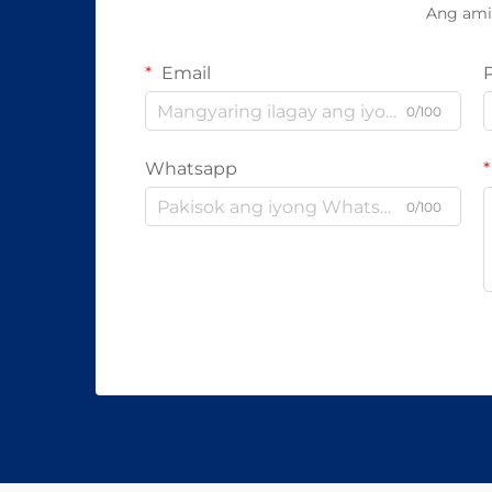
Ang ami
Email
0/100
Whatsapp
0/100