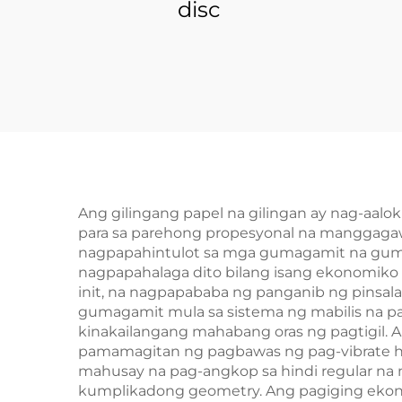
disc
Ang gilingang papel na gilingan ay nag-aal
para sa parehong propesyonal na manggagawa
nagpapahintulot sa mga gumagamit na gumana 
nagpapahalaga dito bilang isang ekonomiko
init, na nagpapababa ng panganib ng pinsa
gumagamit mula sa sistema ng mabilis na pag
kinakailangang mahabang oras ng pagtigil.
pamamagitan ng pagbawas ng pag-vibrate ha
mahusay na pag-angkop sa hindi regular na 
kumplikadong geometry. Ang pagiging ekono