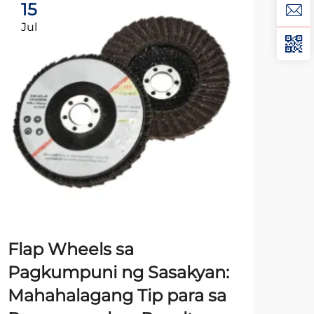
15
0
Jul
Ju
Ma
Mga
Na
Iy
Flap Wheels sa
Pagkumpuni ng Sasakyan:
TIG
Mahahalagang Tip para sa