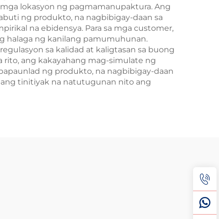
at mga lokasyon ng pagmamanupaktura. Ang
buti ng produkto, na nagbibigay-daan sa
irikal na ebidensya. Para sa mga customer,
ng halaga ng kanilang pamumuhunan.
gulasyon sa kalidad at kaligtasan sa buong
a rito, ang kakayahang mag-simulate ng
gpapaunlad ng produkto, na nagbibigay-daan
ng tinitiyak na natutugunan nito ang