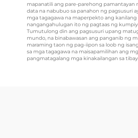
mapanatili ang pare-parehong pamantayan 
data na nabubuo sa panahon ng pagsusuri ay
mga tagagawa na maperpekto ang kanilang m
nangangahulugan ito ng pagtaas ng kumpiy
Tumutulong din ang pagsusuri upang matugu
mundo, na binabawasan ang panganib ng mah
maraming taon ng pag-iipon sa loob ng isan
sa mga tagagawa na maisapamilihan ang mga
pangmatagalang mga kinakailangan sa tibay