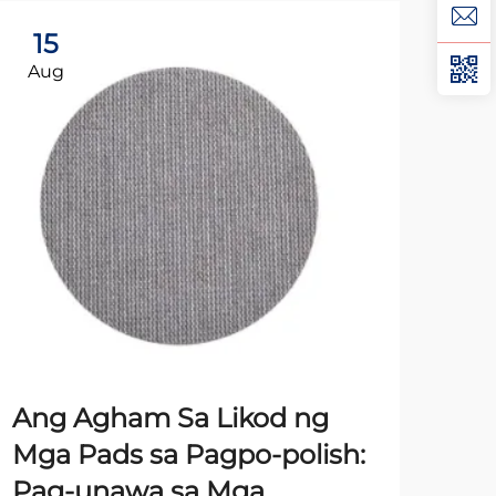
15
2
Aug
Au
Mga
Ang Agham Sa Likod ng
Pag
Mga Pads sa Pagpo-polish:
Pa
Pag-unawa sa Mga
Pan