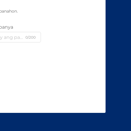
panahon.
panya
0/200