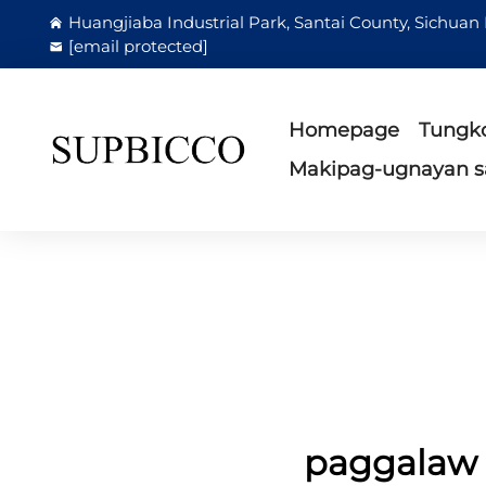
Huangjiaba Industrial Park, Santai County, Sichuan
[email protected]
Homepage
Tungko
Makipag-ugnayan s
paggalaw 