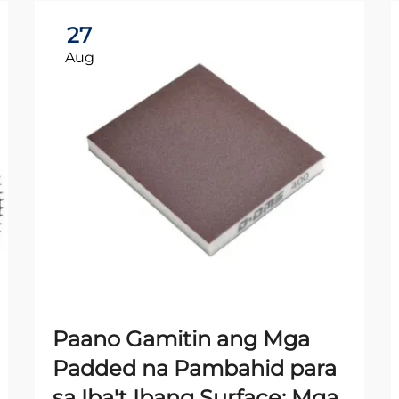
27
Aug
Paano Gamitin ang Mga
Padded na Pambahid para
sa Iba't Ibang Surface: Mga