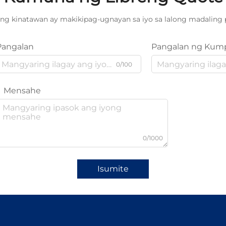
ng kinatawan ay makikipag-ugnayan sa iyo sa lalong madaling 
Pangalan
Pangalan ng Kum
0/100
Mensahe
0/1000
Isumite