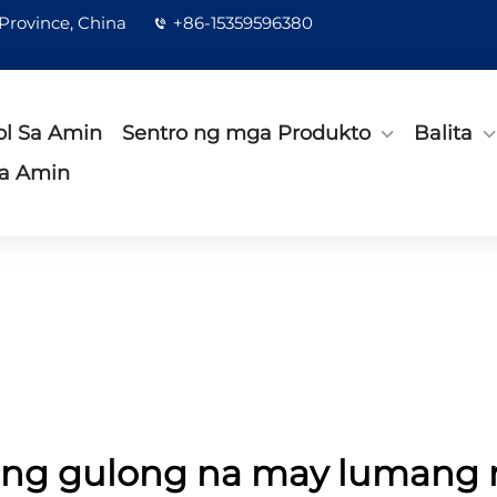
 Province, China
+86-15359596380
l Sa Amin
Sentro ng mga Produkto
Balita
a Amin
ng gulong na may lumang r