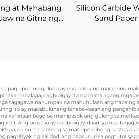
ing at Mahabang
Silicon Carbide 
law na Gitna ng
Sand Paper
luminio Oksido
 sa pag-iipon ng gulong ay nag-aalok ng maraming m
pinakamahalaga, nagbibigay ito ng mahalagang mga pre
mga tagagawa na tumpak na mahuhulaan ang haba ng se
suring ito ay makabuluhang binabawasan ang panganib
 na kahinaan bago pa man ipasok ang gulong sa merkad
gamit. Ang proseso ay nagbibigay-daan sa mga tagagawa
ktura, na humahantong sa mas epektibong gastos na 
ng pagtitiyak ng kalidad, ang pagsusuri sa pagtutol sa