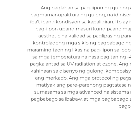
Ang paglaban sa pag-iipon ng gulong 
pagmamanupaktura ng gulong, na idinisen
iba't ibang kondisyon sa kapaligiran. Ito
pag-iipon upang masuri kung paano mapa
aesthetic na kalidad sa paglipas ng pa
kontroladong mga siklo ng pagbabago ng 
maraming taon ng likas na pag-iipon sa lo
sa mga temperatura na nasa pagitan ng
pagkalantad sa UV radiation at ozone. An
kahinaan sa disenyo ng gulong, komposi
ang merkado. Ang mga protocol ng pags
matiyak ang pare-parehong pagtatasa ng
sumasama sa mga advanced na sistema n
pagbabago sa ibabaw, at mga pagbabago s
pagp