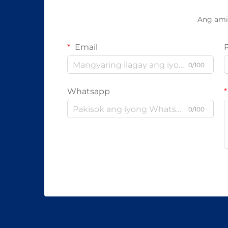
Ang ami
Email
0/100
Whatsapp
0/100