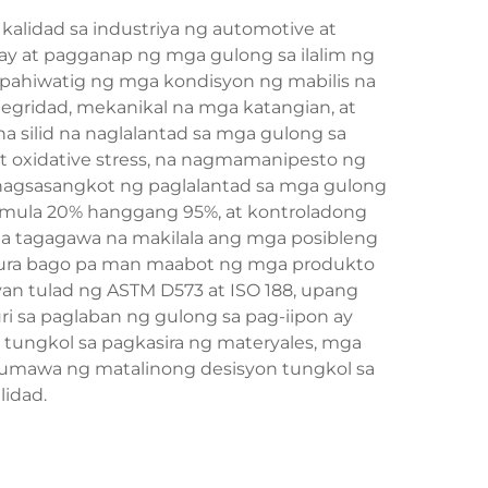
alidad sa industriya ng automotive at
y at pagganap ng mga gulong sa ilalim ng
papahiwatig ng mga kondisyon ng mabilis na
egridad, mekanikal na mga katangian, at
a silid na naglalantad sa mga gulong sa
t oxidative stress, na nagmamanipesto ng
 nagsasangkot ng paglalantad sa mga gulong
mula 20% hanggang 95%, at kontroladong
ga tagagawa na makilala ang mga posibleng
tura bago pa man maabot ng mga produkto
n tulad ng ASTM D573 at ISO 188, upang
i sa paglaban ng gulong sa pag-iipon ay
ungkol sa pagkasira ng materyales, mga
gumawa ng matalinong desisyon tungkol sa
idad.