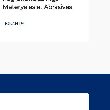
Materyales at Abrasives
Na
TIGNAN PA
TIG