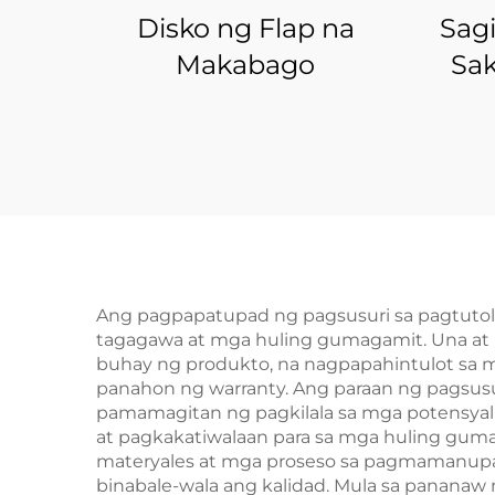
Disko ng Flap na
Sag
Makabago
Sak
A
Ang pagpapatupad ng pagsusuri sa pagtutol
tagagawa at mga huling gumagamit. Una at 
buhay ng produkto, na nagpapahintulot sa 
panahon ng warranty. Ang paraan ng pagsu
pamamagitan ng pagkilala sa mga potensyal
at pagkakatiwalaan para sa mga huling guma
materyales at mga proseso sa pagmamanupa
binabale-wala ang kalidad. Mula sa pananaw 