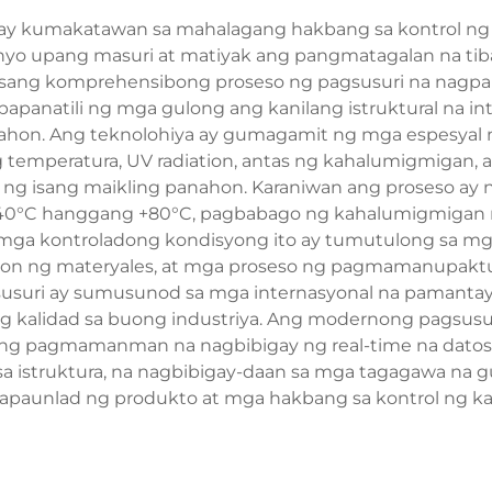
ay kumakatawan sa mahalagang hakbang sa kontrol ng k
yo upang masuri at matiyak ang pangmatagalan na tiba
 ay isang komprehensibong proseso ng pagsusuri na nag
panatili ng mga gulong ang kanilang istruktural na int
nahon. Ang teknolohiya ay gumagamit ng mga espesyal n
temperatura, UV radiation, antas ng kahalumigmigan, a
ob ng isang maikling panahon. Karaniwan ang proseso ay
 -40°C hanggang +80°C, pagbabago ng kahalumigmigan 
g mga kontroladong kondisyong ito ay tumutulong sa m
syon ng materyales, at mga proseso ng pagmamanupak
usuri ay sumusunod sa mga internasyonal na pamantaya
 kalidad sa buong industriya. Ang modernong pagsusur
g pagmamanman na nagbibigay ng real-time na datos t
a istruktura, na nagbibigay-daan sa mga tagagawa na 
apaunlad ng produkto at mga hakbang sa kontrol ng kal