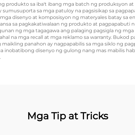
ng produkto sa iba't ibang mga batch ng produksyon 
 sumusuporta sa mga patuloy na pagsisikap sa pagpapa
ga disenyo at komposisyon ng materyales batay sa emp
ansa sa pagkakatiwalaan ng produkto at pagpapabuti 
nan ng mga tagagawa ang palaging pagsigla ng mga re
al na mga recall at mga reklamo sa warranty. Bukod p
g maikling panahon ay nagpapabilis sa mga siklo ng pa
 inobatibong disenyo ng gulong nang mas mabilis haba
.
Mga Tip at Tricks