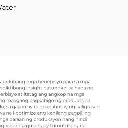
Water
akabuluhang mga benepisyo para sa mga
diktibong insight patungkol sa haba ng
rbisyo at itatag ang angkop na mga
 ng maagang pagkabigo ng produkto sa
o, sa gayon ay nagpapahusay ng kaligtasan
 na i-optimize ang kanilang pagpili ng
mga paraan ng produksyon nang hindi
 pag-iipon ng gulong ay tumutulong na