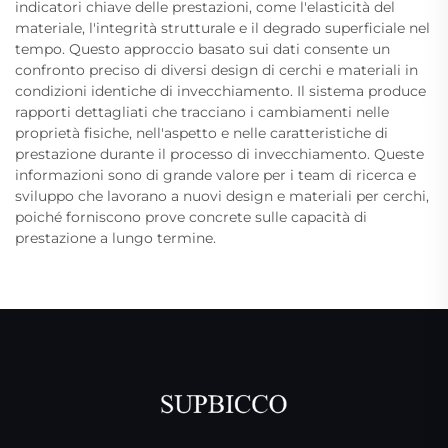
indicatori chiave delle prestazioni, come l'elasticità del
materiale, l'integrità strutturale e il degrado superficiale nel
tempo. Questo approccio basato sui dati consente un
confronto preciso di diversi design di cerchi e materiali in
condizioni identiche di invecchiamento. Il sistema produce
rapporti dettagliati che tracciano i cambiamenti nelle
proprietà fisiche, nell'aspetto e nelle caratteristiche di
prestazione durante il processo di invecchiamento. Queste
informazioni sono di grande valore per i team di ricerca e
sviluppo che lavorano a nuovi design e materiali per cerchi,
poiché forniscono prove concrete sulle capacità di
prestazione a lungo termine.