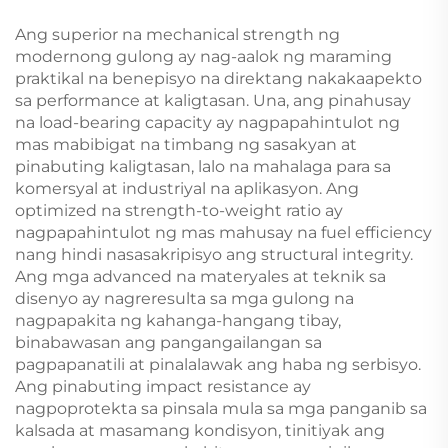
Ang superior na mechanical strength ng
modernong gulong ay nag-aalok ng maraming
praktikal na benepisyo na direktang nakakaapekto
sa performance at kaligtasan. Una, ang pinahusay
na load-bearing capacity ay nagpapahintulot ng
mas mabibigat na timbang ng sasakyan at
pinabuting kaligtasan, lalo na mahalaga para sa
komersyal at industriyal na aplikasyon. Ang
optimized na strength-to-weight ratio ay
nagpapahintulot ng mas mahusay na fuel efficiency
nang hindi nasasakripisyo ang structural integrity.
Ang mga advanced na materyales at teknik sa
disenyo ay nagreresulta sa mga gulong na
nagpapakita ng kahanga-hangang tibay,
binabawasan ang pangangailangan sa
pagpapanatili at pinalalawak ang haba ng serbisyo.
Ang pinabuting impact resistance ay
nagpoprotekta sa pinsala mula sa mga panganib sa
kalsada at masamang kondisyon, tinitiyak ang