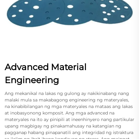
Advanced Material
Engineering
Ang mekanikal na lakas ng gulong ay nakikinabang nang
malaki mula sa makabagong engineering ng materyales,
na kinabibilangan ng mga materyales na mataas ang lakas
at inobasyonong komposit. Ang mga advanced na
materyales na ito ay pinipili at ineenhinyero nang partikular
upang magbigay ng pinakamahusay na katangian ng
pagganap habang pinapanatili ang integridad ng istraktura
sa ilalim ng iba't ibang kondisyon ng stress. Ang maingat