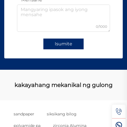
0/1000
Isumite
kakayahang mekanikal ng gulong
sandpaper
siksikang bilog
polyamide pa
zirconia Alumina