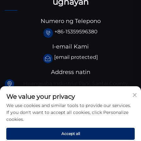
ugnayan
Numero ng Telepono
+86-15359596380
I-email Kami
[email protected]
Address natin
Huangjiaba Industrial Park, Santai County,
Sichuan Province, China
We value your privacy
We use cookies and similar tools to provide our services.
If you don't want to accept all cookies, click Personalize
cookies.
Karapatan Ng Autor © 2025 Sichuan Zhongyan New
Accept all
Materials Technology Co., Ltd. Ang Lahat Ng Karapatan