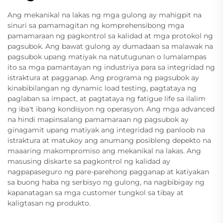
Ang mekanikal na lakas ng mga gulong ay mahigpit na
sinuri sa pamamagitan ng komprehensibong mga
pamamaraan ng pagkontrol sa kalidad at mga protokol ng
pagsubok. Ang bawat gulong ay dumadaan sa malawak na
pagsubok upang matiyak na natutugunan o lumalampas
ito sa mga pamantayan ng industriya para sa integridad ng
istraktura at pagganap. Ang programa ng pagsubok ay
kinabibilangan ng dynamic load testing, pagtataya ng
paglaban sa impact, at pagtataya ng fatigue life sa ilalim
ng iba't ibang kondisyon ng operasyon. Ang mga advanced
na hindi mapinsalang pamamaraan ng pagsubok ay
ginagamit upang matiyak ang integridad ng panloob na
istraktura at matukoy ang anumang posibleng depekto na
maaaring makompromiso ang mekanikal na lakas. Ang
masusing diskarte sa pagkontrol ng kalidad ay
nagpapaseguro ng pare-parehong pagganap at katiyakan
sa buong haba ng serbisyo ng gulong, na nagbibigay ng
kapanatagan sa mga customer tungkol sa tibay at
kaligtasan ng produkto.