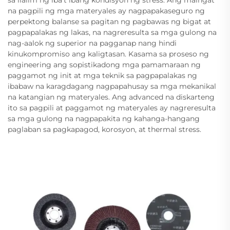
na pagpili ng mga materyales ay nagpapakaseguro ng
perpektong balanse sa pagitan ng pagbawas ng bigat at
pagpapalakas ng lakas, na nagreresulta sa mga gulong na
nag-aalok ng superior na pagganap nang hindi
kinukompromiso ang kaligtasan. Kasama sa proseso ng
engineering ang sopistikadong mga pamamaraan ng
paggamot ng init at mga teknik sa pagpapalakas ng
ibabaw na karagdagang nagpapahusay sa mga mekanikal
na katangian ng materyales. Ang advanced na diskarteng
ito sa pagpili at paggamot ng materyales ay nagreresulta
sa mga gulong na nagpapakita ng kahanga-hangang
paglaban sa pagkapagod, korosyon, at thermal stress.