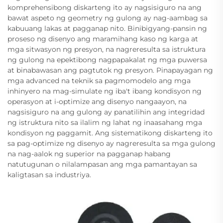
komprehensibong diskarteng ito ay nagsisiguro na ang
bawat aspeto ng geometry ng gulong ay nag-aambag sa
kabuuang lakas at pagganap nito. Binibigyang-pansin ng
proseso ng disenyo ang maramihang kaso ng karga at
mga sitwasyon ng presyon, na nagreresulta sa istruktura
ng gulong na epektibong nagpapakalat ng mga puwersa
at binabawasan ang pagtutok ng presyon. Pinapayagan ng
mga advanced na teknik sa pagmomodelo ang mga
inhinyero na mag-simulate ng iba't ibang kondisyon ng
operasyon at i-optimize ang disenyo nangaayon, na
nagsisiguro na ang gulong ay panatilihin ang integridad
ng istruktura nito sa ilalim ng lahat ng inaasahang mga
kondisyon ng paggamit. Ang sistematikong diskarteng ito
sa pag-optimize ng disenyo ay nagreresulta sa mga gulong
na nag-aalok ng superior na pagganap habang
natutugunan o nilalampasan ang mga pamantayan sa
kaligtasan sa industriya.