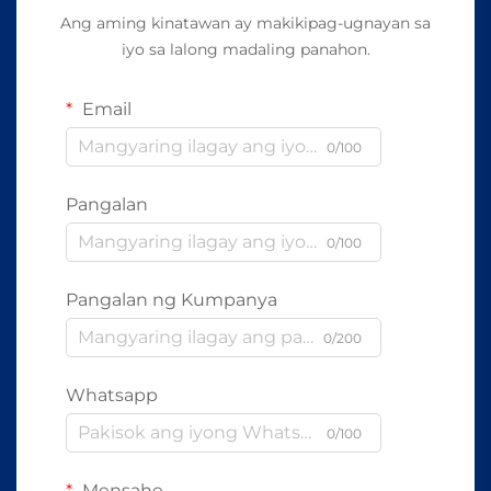
Ang aming kinatawan ay makikipag-ugnayan sa
iyo sa lalong madaling panahon.
Email
0/100
Pangalan
0/100
Pangalan ng Kumpanya
0/200
Whatsapp
0/100
Mensahe