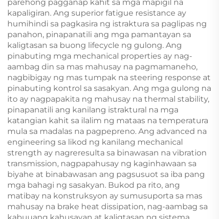
parehong pagganap kahit sa mga mapigil na
kapaligiran. Ang superior fatigue resistance ay
humihindi sa pagkasira ng istraktura sa paglipas ng
panahon, pinapanatili ang mga pamantayan sa
kaligtasan sa buong lifecycle ng gulong. Ang
pinabuting mga mechanical properties ay nag-
aambag din sa mas mahusay na pagmamaneho,
nagbibigay ng mas tumpak na steering response at
pinabuting kontrol sa sasakyan. Ang mga gulong na
ito ay nagpapakita ng mahusay na thermal stability,
pinapanatili ang kanilang istraktural na mga
katangian kahit sa ilalim ng mataas na temperatura
mula sa madalas na pagpepreno. Ang advanced na
engineering sa likod ng kanilang mechanical
strength ay nagreresulta sa binawasan na vibration
transmission, nagpapahusay ng kaginhawaan sa
biyahe at binabawasan ang pagsusuot sa iba pang
mga bahagi ng sasakyan. Bukod pa rito, ang
matibay na konstruksyon ay sumusuporta sa mas
mahusay na brake heat dissipation, nag-aambag sa
kabuuang kahusayan at kaligtasan ng sistema.