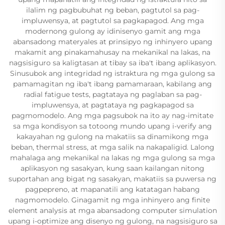
ilalim ng pagbubuhat ng beban, pagtutol sa pag-
impluwensya, at pagtutol sa pagkapagod. Ang mga
modernong gulong ay idinisenyo gamit ang mga
abansadong materyales at prinsipyo ng inhinyero upang
makamit ang pinakamahusay na mekanikal na lakas, na
nagsisiguro sa kaligtasan at tibay sa iba't ibang aplikasyon.
Sinusubok ang integridad ng istraktura ng mga gulong sa
pamamagitan ng iba't ibang pamamaraan, kabilang ang
radial fatigue tests, pagtataya ng paglaban sa pag-
impluwensya, at pagtataya ng pagkapagod sa
pagmomodelo. Ang mga pagsubok na ito ay nag-imitate
sa mga kondisyon sa totoong mundo upang i-verify ang
kakayahan ng gulong na makatiis sa dinamikong mga
beban, thermal stress, at mga salik na nakapaligid. Lalong
mahalaga ang mekanikal na lakas ng mga gulong sa mga
aplikasyon ng sasakyan, kung saan kailangan nitong
suportahan ang bigat ng sasakyan, makatiis sa puwersa ng
pagpepreno, at mapanatili ang katatagan habang
nagmomodelo. Ginagamit ng mga inhinyero ang finite
element analysis at mga abansadong computer simulation
upang i-optimize ang disenyo ng gulong, na nagsisiguro sa