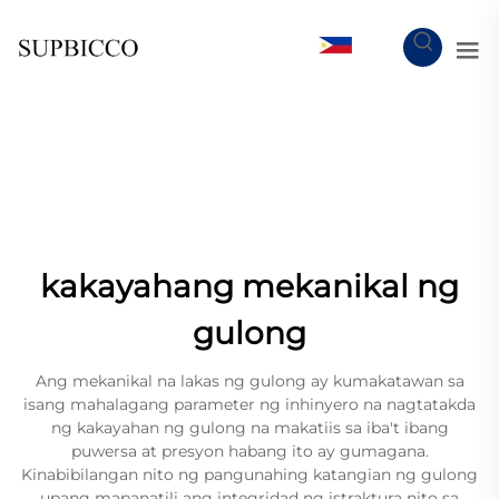
TL
kakayahang mekanikal ng
gulong
Ang mekanikal na lakas ng gulong ay kumakatawan sa
isang mahalagang parameter ng inhinyero na nagtatakda
ng kakayahan ng gulong na makatiis sa iba't ibang
puwersa at presyon habang ito ay gumagana.
Kinabibilangan nito ng pangunahing katangian ng gulong
upang mapanatili ang integridad ng istraktura nito sa