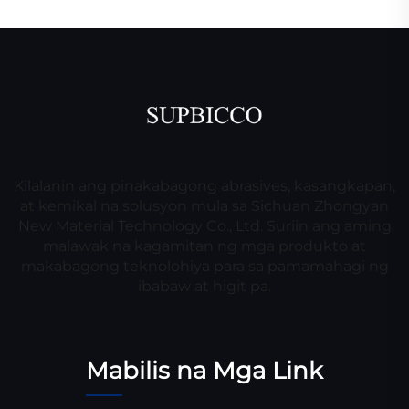
Kilalanin ang pinakabagong abrasives, kasangkapan,
at kemikal na solusyon mula sa Sichuan Zhongyan
New Material Technology Co., Ltd. Suriin ang aming
malawak na kagamitan ng mga produkto at
makabagong teknolohiya para sa pamamahagi ng
ibabaw at higit pa.
Mabilis na Mga Link