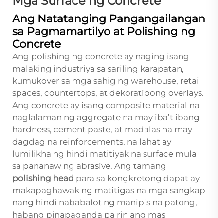
Mga Surface ng Concrete
Ang Natatanging Pangangailangan
sa Pagmamartilyo at Polishing ng
Concrete
Ang polishing ng concrete ay naging isang
malaking industriya sa sariling karapatan,
kumukover sa mga sahig ng warehouse, retail
spaces, countertops, at dekoratibong overlays.
Ang concrete ay isang composite material na
naglalaman ng aggregate na may iba’t ibang
hardness, cement paste, at madalas na may
dagdag na reinforcements, na lahat ay
lumilikha ng hindi matitiyak na surface mula
sa pananaw ng abrasive. Ang tamang
polishing head
para sa kongkretong dapat ay
makapaghawak ng matitigas na mga sangkap
nang hindi nababalot ng manipis na patong,
habang pinapaganda pa rin ang mas