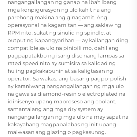
nangangailangan ng ganap na iba't ibang
mga konpigurasyon ng ulo kahit na ang
parehong makina ang ginagamit. Ang
operasyonal na kagamitan — ang saklaw ng
RPM nito, sukat ng sinulid ng spindle, at
output ng kapangyarihan — ay kailangan ding
compatible sa ulo na pinipili mo, dahil ang
pagpapatakbo ng isang disc nang lampas sa
rated speed nito ay sumisira sa kalidad ng
huling pagkakabuhin at sa kaligtasan ng
operator. Sa wakas, ang basang pagpo-polish
ay karaniwang nangangailangan ng mga ulo
na gawa sa diamond-resin o electroplated na
idinisenyo upang maproseso ang coolant,
samantalang ang mga dry system ay
nangangailangan ng mga ulo na may sapat na
kakayahang magpapalabas ng init upang
maiwasan ang glazing o pagkasunog.