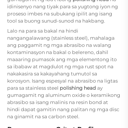
idinisenyo nang tiyak para sa yugtong iyon ng
proseso imbes na subukang ipilit ang isang
tool sa buong sunud-sunod na hakbang.
Lalo na para sa bakal na hindi
nangangalawang (stainless steel), mahalaga
ang paggamit ng mga abrasibo na walang
kontaminasyon na bakal o belereno, dahil
maaaring pumasok ang mga elementong ito
sa ibabaw at magdulot ng mga rust spot na
nakakasira sa kakayahang tumutol sa
korosyon. Isang espesyal na abrasibo na ligtas
para sa stainless steel
polishing head
ay
gumagamit ng aluminum oxide o keramikong
abrasibo sa isang malinis na resin bond at
hindi dapat gamitin nang palitan ng mga disc
na ginamit na sa carbon steel.