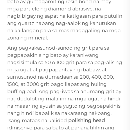
bato ay gumagamit ng resin bond na may
mga particle ng diamond abrasive, na
nagbibigay ng sapat na katigasan para putulin
ang quartz habang nag-aalok ng kahutukan
na kailangan para sa mas magagaling na mga
zona ng mineral.
Ang pagkakasunod-sunod ng grit para sa
pagpapakinis ng bato ay karaniwang
nagsisimula sa 50 o 100 grit para sa pag-alis ng
mga ugat at pagpapantay ng ibabaw, at
sumusunod na dumadaan sa 200, 400, 800,
1500, at 3000 grit bago ilapat ang huling
buffing pad. Ang pag-iwas sa anumang grit ay
nagdudulot ng malalim na mga ugat na hindi
na maaaring ayusin sa yugto ng pagpapakinis
nang hindi babalik sa nakaraang hakbang.
Isang mataas na kalidad
polishing head
idinisenyo para sa bato at pananatilihin ang