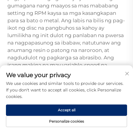
gumagana nang maayos sa mas mababang
setting ng RPM kaysa sa mga kasangkapan
para sa bato o metal. Ang labis na bilis ng pag-
ikot ng disc na pangbuhos sa kahoy ay
lumilikha ng init dulot ng panlaban na pwersa
na nagpapasunog sa ibabaw, natutunaw ang
anumang resin o patong na naroroon, at
nagdudulot ng pagkarga sa abrasibo. Ang
isang makina na may variable-speed na
itinakda sa inirerekomendang bilis ng
We value your privacy
tagagawa para sa tiyak na ulo na ginagamit ay
We use cookies and similar tools to provide our services.
nagbibigay ng pinakapantay at walang
If you don't want to accept all cookies, click Personalize
pinsalang resulta sa kahoy.
polishing head
ulo
cookies.
Madalas Itanong
Accept all
Maaari bang gamitin ang parehong
Personalize cookies
ulo para sa pagpapaliwanag sa iba't