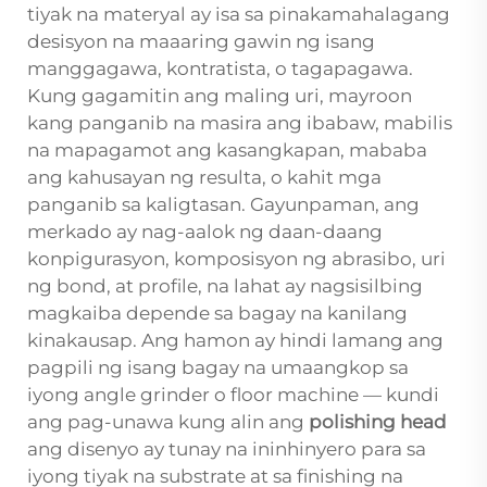
tiyak na materyal ay isa sa pinakamahalagang
desisyon na maaaring gawin ng isang
manggagawa, kontratista, o tagapagawa.
Kung gagamitin ang maling uri, mayroon
kang panganib na masira ang ibabaw, mabilis
na mapagamot ang kasangkapan, mababa
ang kahusayan ng resulta, o kahit mga
panganib sa kaligtasan. Gayunpaman, ang
merkado ay nag-aalok ng daan-daang
konpigurasyon, komposisyon ng abrasibo, uri
ng bond, at profile, na lahat ay nagsisilbing
magkaiba depende sa bagay na kanilang
kinakausap. Ang hamon ay hindi lamang ang
pagpili ng isang bagay na umaangkop sa
iyong angle grinder o floor machine — kundi
ang pag-unawa kung alin ang
polishing head
ang disenyo ay tunay na ininhinyero para sa
iyong tiyak na substrate at sa finishing na