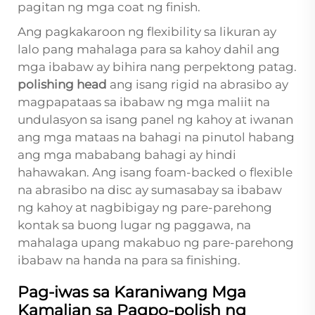
pagitan ng mga coat ng finish.
Ang pagkakaroon ng flexibility sa likuran ay
lalo pang mahalaga para sa kahoy dahil ang
mga ibabaw ay bihira nang perpektong patag.
polishing head
ang isang rigid na abrasibo ay
magpapataas sa ibabaw ng mga maliit na
undulasyon sa isang panel ng kahoy at iwanan
ang mga mataas na bahagi na pinutol habang
ang mga mababang bahagi ay hindi
hahawakan. Ang isang foam-backed o flexible
na abrasibo na disc ay sumasabay sa ibabaw
ng kahoy at nagbibigay ng pare-parehong
kontak sa buong lugar ng paggawa, na
mahalaga upang makabuo ng pare-parehong
ibabaw na handa na para sa finishing.
Pag-iwas sa Karaniwang Mga
Kamalian sa Pagpo-polish ng