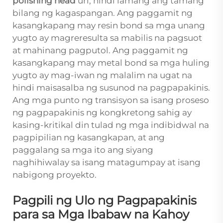
polishing head
uri, hindi lamang ang tamang
bilang ng kagaspangan. Ang paggamit ng
kasangkapang may resin bond sa mga unang
yugto ay magreresulta sa mabilis na pagsuot
at mahinang pagputol. Ang paggamit ng
kasangkapang may metal bond sa mga huling
yugto ay mag-iwan ng malalim na ugat na
hindi maisasalba ng susunod na pagpapakinis.
Ang mga punto ng transisyon sa isang proseso
ng pagpapakinis ng kongkretong sahig ay
kasing-kritikal din tulad ng mga indibidwal na
pagpipilian ng kasangkapan, at ang
paggalang sa mga ito ang siyang
naghihiwalay sa isang matagumpay at isang
nabigong proyekto.
Pagpili ng Ulo ng Pagpapakinis
para sa Mga Ibabaw na Kahoy