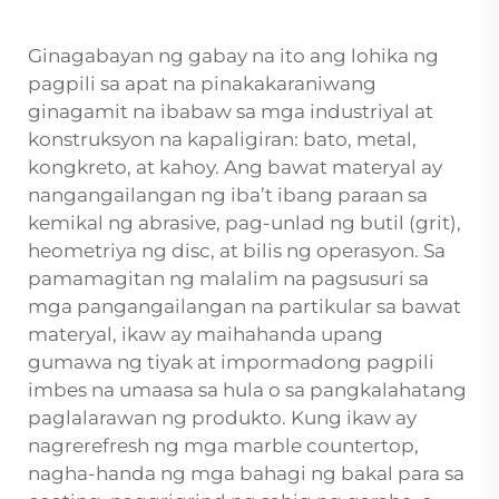
Ginagabayan ng gabay na ito ang lohika ng
pagpili sa apat na pinakakaraniwang
ginagamit na ibabaw sa mga industriyal at
konstruksyon na kapaligiran: bato, metal,
kongkreto, at kahoy. Ang bawat materyal ay
nangangailangan ng iba’t ibang paraan sa
kemikal ng abrasive, pag-unlad ng butil (grit),
heometriya ng disc, at bilis ng operasyon. Sa
pamamagitan ng malalim na pagsusuri sa
mga pangangailangan na partikular sa bawat
materyal, ikaw ay maihahanda upang
gumawa ng tiyak at impormadong pagpili
imbes na umaasa sa hula o sa pangkalahatang
paglalarawan ng produkto. Kung ikaw ay
nagrerefresh ng mga marble countertop,
nagha-handa ng mga bahagi ng bakal para sa