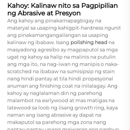
Kahoy: Kalinaw nito sa Pagpipilian
ng Abrasive at Presyon
Ang kahoy ang pinakamapagbigay na
materyal sa usaping kahigpit-hardness ngunit
ang pinakamangangailangan sa usaping
kalinaw ng ibabaw. Isang
polishing head
na
masyadong agresibo ay magpaputol sa mga
ugat ng kahoy sa halip na malinis na putulin
ang mga ito, na nag-iwan ng manipis o naka-
scratched na ibabaw na sumisipsip ng stain
nang hindi pantay at tila hindi propesyonal
anuman ang finishing coat na inilalagay. Ang
kahoy ay naglalaman din ng parehong
malambot na earlywood at mas matigas na
latewood sa loob ng iisang growth ring, kaya
naman ang isang abrasive ay dapat na
makaputol sa parehong mga zona nang
pantay-pantay upang maiwasan ang pagbuo