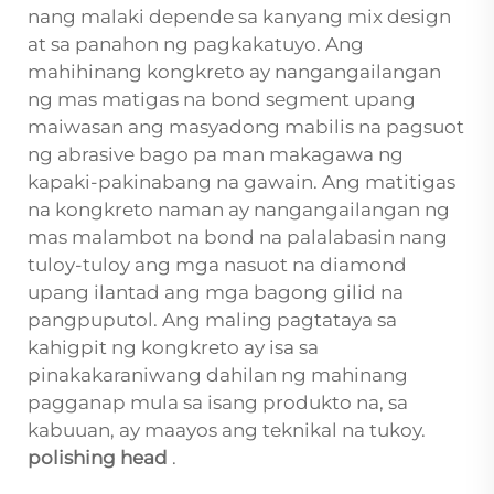
nang malaki depende sa kanyang mix design
at sa panahon ng pagkakatuyo. Ang
mahihinang kongkreto ay nangangailangan
ng mas matigas na bond segment upang
maiwasan ang masyadong mabilis na pagsuot
ng abrasive bago pa man makagawa ng
kapaki-pakinabang na gawain. Ang matitigas
na kongkreto naman ay nangangailangan ng
mas malambot na bond na palalabasin nang
tuloy-tuloy ang mga nasuot na diamond
upang ilantad ang mga bagong gilid na
pangpuputol. Ang maling pagtataya sa
kahigpit ng kongkreto ay isa sa
pinakakaraniwang dahilan ng mahinang
pagganap mula sa isang produkto na, sa
kabuuan, ay maayos ang teknikal na tukoy.
polishing head
.