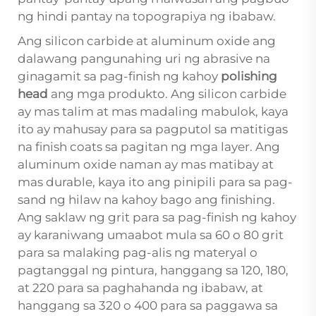
ng hindi pantay na topograpiya ng ibabaw.
Ang silicon carbide at aluminum oxide ang
dalawang pangunahing uri ng abrasive na
ginagamit sa pag-finish ng kahoy
polishing
head
ang mga produkto. Ang silicon carbide
ay mas talim at mas madaling mabulok, kaya
ito ay mahusay para sa pagputol sa matitigas
na finish coats sa pagitan ng mga layer. Ang
aluminum oxide naman ay mas matibay at
mas durable, kaya ito ang pinipili para sa pag-
sand ng hilaw na kahoy bago ang finishing.
Ang saklaw ng grit para sa pag-finish ng kahoy
ay karaniwang umaabot mula sa 60 o 80 grit
para sa malaking pag-alis ng materyal o
pagtanggal ng pintura, hanggang sa 120, 180,
at 220 para sa paghahanda ng ibabaw, at
hanggang sa 320 o 400 para sa paggawa sa