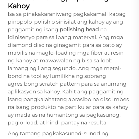
Kahoy
Isa sa pinakakaraniwang pagkakamali kapag
pinopolo-polish o sinisilat ang kahoy ay ang
paggamit ng isang
polishing head
na
idinisenyo para sa ibang materyal. Ang mga
diamond disc na ginagamit para sa bato ay
mabilis na maglo-load ng mga fiber at resin
ng kahoy at mawawalan ng bisa sa loob
lamang ng ilang segundo. Ang mga metal-
bond na tool ay lumilikha ng sobrang
agresibong scratch pattern para sa anumang
aplikasyon sa kahoy. Kahit ang paggamit ng
isang pangkalahatang abrasibo na disc imbes
na isang produkto na partikular para sa kahoy
ay madalas na humantong sa pagkasunog,
paglo-load, at hindi pantay na resulta.
Ang tamang pagkakasunod-sunod ng