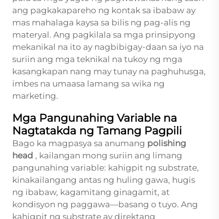
ang pagkakapareho ng kontak sa ibabaw ay
mas mahalaga kaysa sa bilis ng pag-alis ng
materyal. Ang pagkilala sa mga prinsipyong
mekanikal na ito ay nagbibigay-daan sa iyo na
suriin ang mga teknikal na tukoy ng mga
kasangkapan nang may tunay na paghuhusga,
imbes na umaasa lamang sa wika ng
marketing.
Mga Pangunahing Variable na
Nagtatakda ng Tamang Pagpili
Bago ka magpasya sa anumang
polishing
head
, kailangan mong suriin ang limang
pangunahing variable: kahigpit ng substrate,
kinakailangang antas ng huling gawa, hugis
ng ibabaw, kagamitang ginagamit, at
kondisyon ng paggawa—basang o tuyo. Ang
kahigpit ng substrate ay direktang