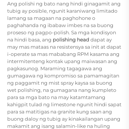
Ang polishi ng bato nang hindi ginagamit ang
tubig ay posible, ngunit karaniwang limitado
lamang sa magaan na paghohone o
paghahanda ng ibabaw imbes na sa buong
proseso ng pagpo-polish. Sa mga kondisyon
na hindi basa, ang
polishing head
dapat ay
may mas mataas na resistensya sa init at dapat
i-operate sa mas mababang RPM kasama ang
intermitenteng kontak upang maiwasan ang
pagkasunog. Maraming tagagawa ang
gumagawa ng kompromiso sa pamamagitan
ng paggamit ng mist spray kaysa sa buong
wet polishing, na gumagana nang kumpleto
para sa mga bato na may katamtamang
kahigpit tulad ng limestone ngunit hindi sapat
para sa matitigas na granite kung saan ang
buong daloy ng tubig ay kinakailangan upang
makamit ang isang salamin-like na huling