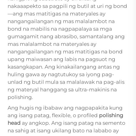
nakaaapekto sa pagpili ng butil at uri ng bond
—ang mas matitigas na materyales ay
nangangailangan ng mas malalambot na
bond na mabilis na nagpapalaya sa mga
gumagamit nang abrasibo, samantalang ang
mas malalambot na materyales ay
nangangailangan ng mas matitigas na bond
upang maiwasan ang labis na pagsuot ng
kasangkapan. Ang kinakailangang antas ng
huling gawa ay nagtutukoy sa iyong pag-
unlad ng butil mula sa malalawak na pag-alis
ng materyal hanggang sa ultra-makinis na
polishing.
Ang hugis ng ibabaw ang nagpapakita kung
ang isang patag, flexible, o profiled
polishing
head
ay angkop. Ang isang patag na semento
na sahig at isang ukilang bato na lababo ay