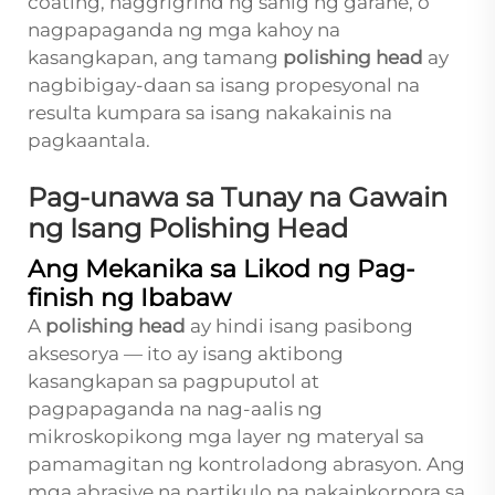
coating, naggrigrind ng sahig ng garahe, o
nagpapaganda ng mga kahoy na
kasangkapan, ang tamang
polishing head
ay
nagbibigay-daan sa isang propesyonal na
resulta kumpara sa isang nakakainis na
pagkaantala.
Pag-unawa sa Tunay na Gawain
ng Isang Polishing Head
Ang Mekanika sa Likod ng Pag-
finish ng Ibabaw
A
polishing head
ay hindi isang pasibong
aksesorya — ito ay isang aktibong
kasangkapan sa pagpuputol at
pagpapaganda na nag-aalis ng
mikroskopikong mga layer ng materyal sa
pamamagitan ng kontroladong abrasyon. Ang
mga abrasive na partikulo na nakainkorpora sa