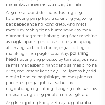
malambot na semento sa pagitan nila.
Ang metal bond diamond tooling ang
karaniwang pinipili para sa unang yugto ng
pagpapaganda ng kongkreto. Ang metal
matrix ay mahigpit na humahawak sa mga
diamond segment habang ang floor machine
ay naglalapat ng mataas na presyon upang
alisin ang surface laitance, mga coating, o
malaking hindi pagkakapantay.
polishing
head
habang ang proseso ay tumatagos mula
sa mas magaspang hanggang sa mas pino na
grits, ang kasangkapan ay lumilipat sa hybrid
o resin bond na nagbibigay ng mas pino na
pattern ng mga guhit at sa huli ay
nagbubunga ng katangi-tanging nakakasilaw
na kisame ng isang pinolish na kongkreto.
Ang kahigpit ng kongkreto ay nag-iiba-iba