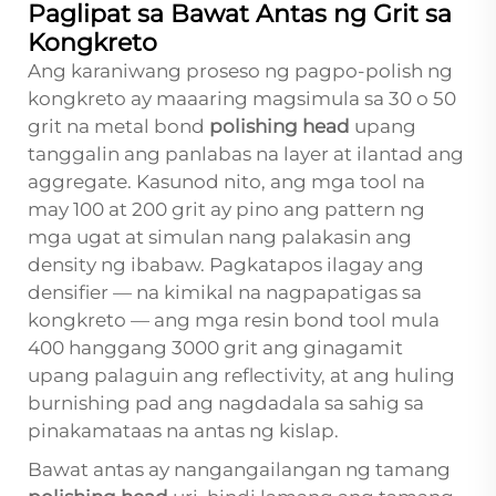
Paglipat sa Bawat Antas ng Grit sa
Kongkreto
Ang karaniwang proseso ng pagpo-polish ng
kongkreto ay maaaring magsimula sa 30 o 50
grit na metal bond
polishing head
upang
tanggalin ang panlabas na layer at ilantad ang
aggregate. Kasunod nito, ang mga tool na
may 100 at 200 grit ay pino ang pattern ng
mga ugat at simulan nang palakasin ang
density ng ibabaw. Pagkatapos ilagay ang
densifier — na kimikal na nagpapatigas sa
kongkreto — ang mga resin bond tool mula
400 hanggang 3000 grit ang ginagamit
upang palaguin ang reflectivity, at ang huling
burnishing pad ang nagdadala sa sahig sa
pinakamataas na antas ng kislap.
Bawat antas ay nangangailangan ng tamang