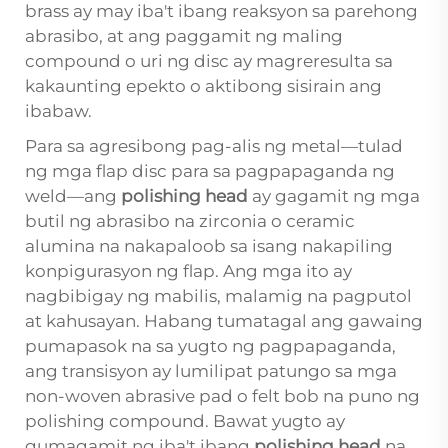
brass ay may iba't ibang reaksyon sa parehong
abrasibo, at ang paggamit ng maling
compound o uri ng disc ay magreresulta sa
kakaunting epekto o aktibong sisirain ang
ibabaw.
Para sa agresibong pag-alis ng metal—tulad
ng mga flap disc para sa pagpapaganda ng
weld—ang
polishing head
ay gagamit ng mga
butil ng abrasibo na zirconia o ceramic
alumina na nakapaloob sa isang nakapiling
konpigurasyon ng flap. Ang mga ito ay
nagbibigay ng mabilis, malamig na pagputol
at kahusayan. Habang tumatagal ang gawaing
pumapasok na sa yugto ng pagpapaganda,
ang transisyon ay lumilipat patungo sa mga
non-woven abrasive pad o felt bob na puno ng
polishing compound. Bawat yugto ay
gumagamit ng iba't ibang
polishing head
na