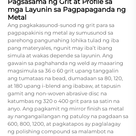
Pagsasama ng Grit at Profile sa
mga Layunin sa Pagpapaganda ng
Metal
Ang pagkakasunod-sunod ng grit para sa
pagpapakinis ng metal ay sumusunod sa
parehong pangunahing lohika tulad ng iba
pang materyales, ngunit may iba’t ibang
simula at wakas depende sa layunin. Ang
gawain sa paghahanda ng weld ay maaaring
magsimula sa 36 o 60 grit upang tanggalin
ang tumataas na bead, dumadaan sa 80, 120,
at 180 upang i-blend ang ibabaw, at tapusin
gamit ang non-woven abrasive disc na
katumbas ng 320 o 400 grit para sa satin na
anyo. Ang pagkamit ng mirror finish sa metal
ay nangangailangan ng patuloy na pagdaan sa
600, 800, 1200, at pagkatapos ay paglalagay
ng polishing compound sa malambot na