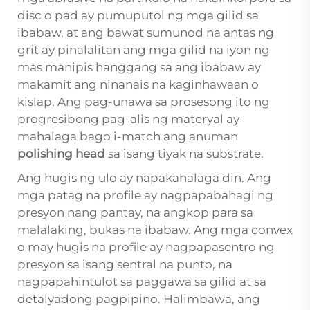
disc o pad ay pumuputol ng mga gilid sa
ibabaw, at ang bawat sumunod na antas ng
grit ay pinalalitan ang mga gilid na iyon ng
mas manipis hanggang sa ang ibabaw ay
makamit ang ninanais na kaginhawaan o
kislap. Ang pag-unawa sa prosesong ito ng
progresibong pag-alis ng materyal ay
mahalaga bago i-match ang anuman
polishing head
sa isang tiyak na substrate.
Ang hugis ng ulo ay napakahalaga din. Ang
mga patag na profile ay nagpapabahagi ng
presyon nang pantay, na angkop para sa
malalaking, bukas na ibabaw. Ang mga convex
o may hugis na profile ay nagpapasentro ng
presyon sa isang sentral na punto, na
nagpapahintulot sa paggawa sa gilid at sa
detalyadong pagpipino. Halimbawa, ang