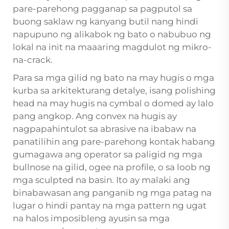
pare-parehong pagganap sa pagputol sa
buong saklaw ng kanyang butil nang hindi
napupuno ng alikabok ng bato o nabubuo ng
lokal na init na maaaring magdulot ng mikro-
na-crack.
Para sa mga gilid ng bato na may hugis o mga
kurba sa arkitekturang detalye, isang
polishing
head
na may hugis na cymbal o domed ay lalo
pang angkop. Ang convex na hugis ay
nagpapahintulot sa abrasive na ibabaw na
panatilihin ang pare-parehong kontak habang
gumagawa ang operator sa paligid ng mga
bullnose na gilid, ogee na profile, o sa loob ng
mga sculpted na basin. Ito ay malaki ang
binabawasan ang panganib ng mga patag na
lugar o hindi pantay na mga pattern ng ugat
na halos imposibleng ayusin sa mga