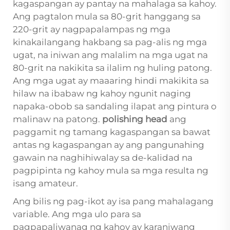
kagaspangan ay pantay na mahalaga sa kahoy.
Ang pagtalon mula sa 80-grit hanggang sa
220-grit ay nagpapalampas ng mga
kinakailangang hakbang sa pag-alis ng mga
ugat, na iniwan ang malalim na mga ugat na
80-grit na nakikita sa ilalim ng huling patong.
Ang mga ugat ay maaaring hindi makikita sa
hilaw na ibabaw ng kahoy ngunit naging
napaka-obob sa sandaling ilapat ang pintura o
malinaw na patong.
polishing head
ang
paggamit ng tamang kagaspangan sa bawat
antas ng kagaspangan ay ang pangunahing
gawain na naghihiwalay sa de-kalidad na
pagpipinta ng kahoy mula sa mga resulta ng
isang amateur.
Ang bilis ng pag-ikot ay isa pang mahalagang
variable. Ang mga ulo para sa
pagpapaliwanag ng kahoy ay karaniwang