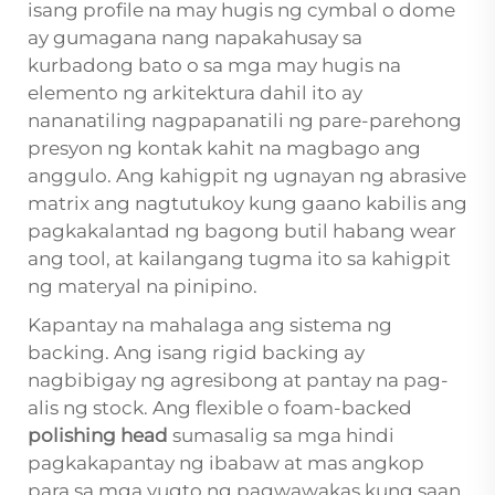
isang profile na may hugis ng cymbal o dome
ay gumagana nang napakahusay sa
kurbadong bato o sa mga may hugis na
elemento ng arkitektura dahil ito ay
nananatiling nagpapanatili ng pare-parehong
presyon ng kontak kahit na magbago ang
anggulo. Ang kahigpit ng ugnayan ng abrasive
matrix ang nagtutukoy kung gaano kabilis ang
pagkakalantad ng bagong butil habang wear
ang tool, at kailangang tugma ito sa kahigpit
ng materyal na pinipino.
Kapantay na mahalaga ang sistema ng
backing. Ang isang rigid backing ay
nagbibigay ng agresibong at pantay na pag-
alis ng stock. Ang flexible o foam-backed
polishing head
sumasalig sa mga hindi
pagkakapantay ng ibabaw at mas angkop
para sa mga yugto ng pagwawakas kung saan