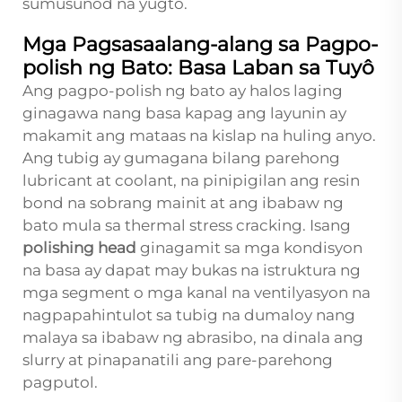
sumusunod na yugto.
Mga Pagsasaalang-alang sa Pagpo-
polish ng Bato: Basa Laban sa Tuyô
Ang pagpo-polish ng bato ay halos laging
ginagawa nang basa kapag ang layunin ay
makamit ang mataas na kislap na huling anyo.
Ang tubig ay gumagana bilang parehong
lubricant at coolant, na pinipigilan ang resin
bond na sobrang mainit at ang ibabaw ng
bato mula sa thermal stress cracking. Isang
polishing head
ginagamit sa mga kondisyon
na basa ay dapat may bukas na istruktura ng
mga segment o mga kanal na ventilyasyon na
nagpapahintulot sa tubig na dumaloy nang
malaya sa ibabaw ng abrasibo, na dinala ang
slurry at pinapanatili ang pare-parehong
pagputol.