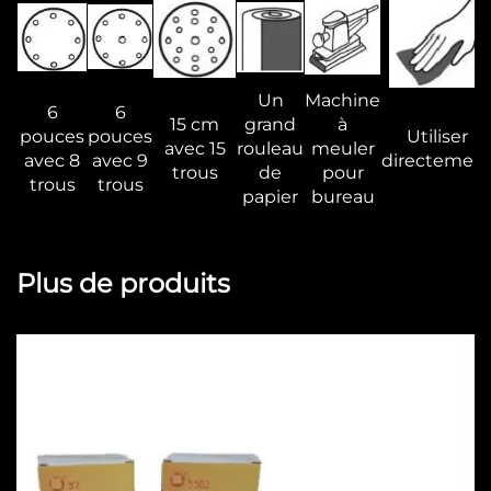
Un
Machine
6
6
15 cm
grand
à
pouces
pouces
Utiliser
avec 15
rouleau
meuler
avec 8
avec 9
directemen
trous
de
pour
trous
trous
papier
bureau
Plus de produits