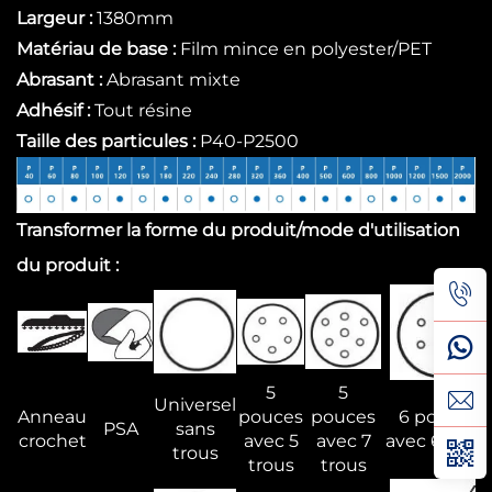
Largeur :
1380mm
Matériau de base :
Film mince en polyester/PET
Abrasant :
Abrasant mixte
Adhésif :
Tout résine
Taille des particules :
P40-P2500
Transformer la forme du produit/mode d'utilisation
du produit :
5
5
Universel
Anneau
pouces
pouces
6 pouces
PSA
sans
crochet
avec 5
avec 7
avec 6 trous
trous
trous
trous