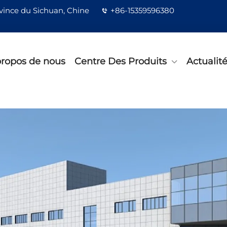
ovince du Sichuan, Chine
+86-15359596380
propos de nous
Centre Des Produits
Actualit