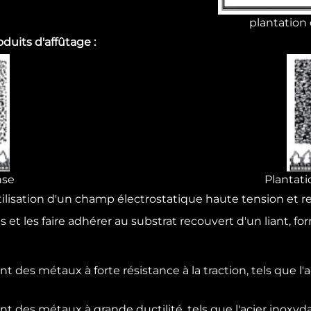
é
plantation 
duits d'affûtage :
nse
Plantati
utilisation d'un champ électrostatique haute tension et r
 et les faire adhérer au substrat recouvert d'un liant, f
t des métaux à forte résistance à la traction, tels que l'aci
nt des métaux à grande ductilité, tels que l'acier inoxydabl