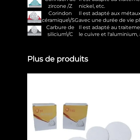
zircone /Z
nickel, etc.
Corindon
Il est adapté aux métaux à
céramique\/SG
avec une durée de vie plu
Carbure de
Il est adapté au traitem
silicium\/C
le cuivre et l'aluminium,
Plus de produits