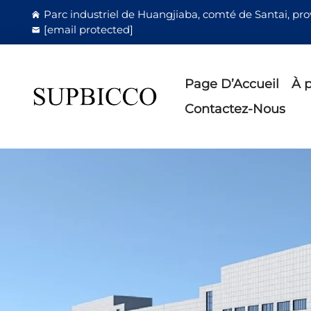
Parc industriel de Huangjiaba, comté de Santai, pr
[email protected]
Page D’Accueil
À 
Contactez-Nous