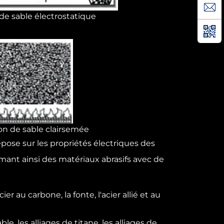
de sable électrostatique
on de sable clairsemée
epose sur les propriétés électriques des
ormant ainsi des matériaux abrasifs avec de
er au carbone, la fonte, l'acier allié et au
e, les alliages de titane, les alliages de